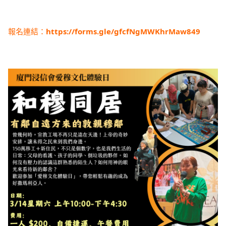
報名連結：
https://forms.gle/gfcfNgMWKhrMaw849