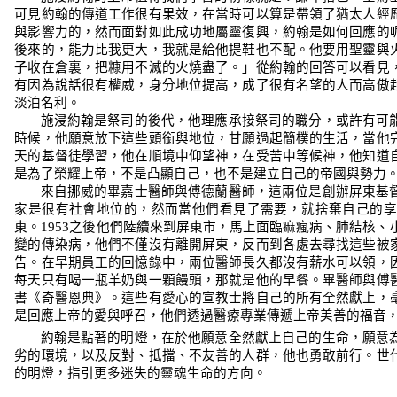
可見約翰的傳道工作很有果效，在當時可以算是帶領了猶太人經
與影響力的，然而面對如此成功地屬靈復興，約翰是如何回應的
後來的，能力比我更大，我就是給他提鞋也不配。他要用聖靈與
子收在倉裏，把糠用不滅的火燒盡了。」
從約翰的回答可以看見
有因為說話很有權威，身分地位提高，成了很有名望的人而高傲
淡泊名利。
施浸約翰是祭司的後代，他理應承接祭司的職分，或許有可
時候，他願意放下這些頭銜與地位，甘願過起簡樸的生活，當他
天的基督徒學習，他在順境中仰望神，在受苦中等候神，他知道
是為了榮耀上帝，不是凸顯自己，也不是建立自己的帝國與勢力
來自挪威的畢嘉士醫師與傅德蘭醫師，這兩位是創辦屏東基
家是很有社會地位的，然而當他們看見了需要，就捨棄自己的享
東。
1953
之後他們陸續來到屏東市，馬上面臨痲瘋病、肺結核、
變的傳染病，他們不僅沒有離開屏東，反而到各處去尋找這些被
告。在早期員工的回憶錄中，兩位醫師長久都沒有薪水可以領，
每天只有喝一瓶羊奶與一顆饅頭，那就是他的早餐。畢醫師與傅
書《奇醫恩典》。這些有愛心的宣教士將自己的所有全然獻上，
是回應上帝的愛與呼召，他們透過醫療專業傳遞上帝美善的福音
約翰是點著的明燈，在於他願意全然獻上自己的生命，願意
劣的環境，以及反對、抵擋、不友善的人群，他也勇敢前行。世
的明燈，指引更多迷失的靈魂生命的方向。