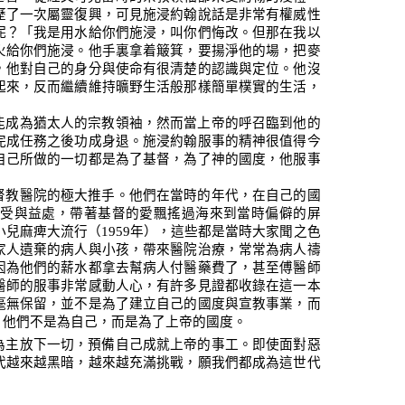
歷了一次屬靈復興，可見施浸約翰說話是非常有權威性
呢？
「我是用水給你們施浸，叫你們悔改。但那在我以
火給你們施浸。他手裏拿着簸箕，要揚淨他的場，把麥
，他對自己的身分與使命有很清楚的認識與定位。他沒
起來，反而繼續維持曠野生活般那樣簡單樸實的生活，
能成為猶太人的宗教領袖，然而當上帝的呼召臨到他的
完成任務之後功成身退。施浸約翰服事的精神很值得今
自己所做的一切都是為了基督，為了神的國度，他服事
。
督教醫院的極大推手。他們在當時的年代，在自己的國
受與益處，帶著基督的愛飄搖過海來到當時偏僻的屏
小兒麻痺大流行（
1959
年），這些都是當時大家聞之色
家人遺棄的病人與小孩，帶來醫院治療，常常為病人禱
因為他們的薪水都拿去幫病人付醫藥費了，甚至傅醫師
醫師的服事非常感動人心，有許多見證都收錄在這一本
毫無保留，並不是為了建立自己的國度與宣教事業，而
，他們不是為自己，而是為了上帝的國度。
為主放下一切，預備自己成就上帝的事工。即使面對惡
代越來越黑暗，越來越充滿挑戰，願我們都成為這世代