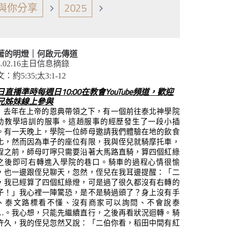
與你分享
2025
著的明燈｜何啟元傳道
4.02.16主日信息摘錄
：約5:35;太3:1-12
日直播準時每週日10:00在教會YouTube頻道，歡迎
兄姊妹線上參與
去年在上帝的恩典帶領之下，有一個前往泰北神學院
助教學培訓的服事。這趟服事的經歷發生了一段小插
。有一天晚上，學院一位師母邀請我們體驗在地的飲食
化，然而因為車子的座位有限，我與侄兒就騎摩托車，
程之前，師母叮嚀只需要沿著大馬路直騎，算四個紅綠
之後即可右轉進入學院的巷口。騎車的過程心情很愉
，也一邊跟侄兒聊天，忽然，侄兒在我耳邊提醒：「二
，我已經算了四個紅綠燈，可是過了很久都沒有右轉的
子！」我心裡一陣驚恐，是不是騎過頭了？身上沒有手
、泰文路標看不懂、沒有商家可以詢問、不會說泰
…
。我心想，只能先繼續直行，之後再看狀況迴轉。騎
許久，我的侄兒忽然又說：「二伯你看，稻田中間有紅