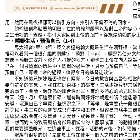
色
十
感
用，然而在黑夜裡卻可以指引方向，指引人不偏不倚的回家。
約翰被稱為點著的明燈，在於約翰的服事以及對上帝的忠心
是黑暗裡的一盞燈，指引大家回到上帝的面前。從施浸約翰的身
一、曠野生活，預備自己（
1-4
）
馬太福音
3
章
1-3
節，經文表達約翰大概是生活在曠野裡，當
裡可以看到一個很有趣的關鍵字：曠野（
מִדְבָּר
），曠野希伯來文
想像。曠野是安靜、沒有人打擾的地方，卻也是上帝在向人說話
己在一個最簡單的環境中，簡單的過生活，只專心預備自己，等
預備自己、等候上帝的過程，值得今日的基督徒效法！
不知道弟兄姊妹是否也會有察覺，今日的教會與基督徒相當
要有許多的異象
…
。我住在屏東鄉下的都市，生活步調算非常緩
完的事工、會議、跨教派的聯合性計畫。有許多熱心的弟兄姊妹
每天（週、月）都這麼忙碌，還有時間好好地親近神嗎？還能靜
安靜、沉澱自己？畢竟有些情況之下，「等候」是需要花一段很
靜等候，事工真的就會變成只有事情和工作，很容易忽略事工最
現象變成教會有很多營會（夫妻營、成長營、親子營）、活動、
程，然而對人的牧養與培育卻是相當少的！服事或事工的動機與
我們需要調整眼光，在這些事工、課程、活動的背後，如何預備
聖經有很多的例子是關於上帝在使用一個人之前的預備工作