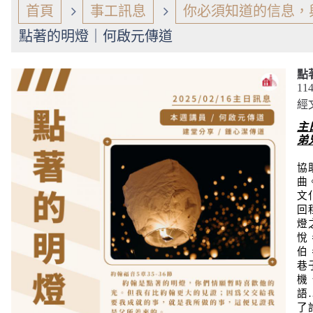
首頁
事工訊息
你必須知道的信息，
點著的明燈｜何啟元傳道
點
11
經文
主
弟
協
曲
文
回
燈
悅
伯
巷
機
語
了