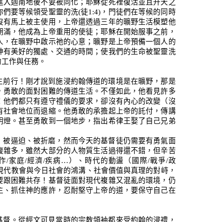
進入迦南地後不要被同化；耶穌從死裡復活並且升天之
你們要等候領受聖靈的洗
(
徒
1:4)
，門徒們在等候的同時
沒有馬上被主使用，上帝還透過三年的曠野生活模塑他
期滿，他成為上帝重用的使徒；耶穌在開始服事之前，
人，在曠野中啟示祂的心意；曠野是上帝預備一個人的
神有美好的獨處、交通的時間；使我們的生命被聖靈洗
的工作與任務。
主前行！剛才說到施浸約翰傳道的環境是在曠野，那是
，勇敢的面對困難的傳道生活。不僅如此，他看見許多
！他們都只有遵守禮儀的要求，卻沒有內心的改變（沒
有社會地位而退縮。他勇敢的承擔起上帝的託付，傳講
明燈。甚至勇敢到一個地步，指出希律王娶了自己兄弟
：被逼迫、被折磨，然而今天的基督徒仍需要有勇氣面
複雜多，雖然大部分的人物質生活過得還不錯，但辛苦
作
/
家庭
/
經濟
/
疾病
…
）、時代的動盪（國際
/
戰爭
/
政
現代教會與今日社會的鴻溝、社會價值與真理的對峙，
要跟困難共存！基督徒面對現代複雜又混亂的環境，仍
主、抓住神的應許，忍耐堅守上帝的道，要保守自己在
基督。從經文可見當時的宗教領袖都來受約翰的浸禮，