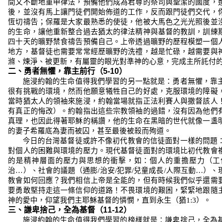
間又不斷地重申律法，預備他們成為君尊的祭司與聖潔的國度，
後，並沒有馬上讓門徒們開始佈道的工作，反而跟門徒們交代，
恆切禱告；保羅是大家最熟悉的使徒，他被大馬色之光光照後並
的生命，讓他重新整合過去猶太的律法精神與基督的教訓，訓練
四十天的曠野禁食禱告預備自己。上帝透過曠野的歷程模塑一個
地方，基督徒也需要常常經歷曠野的洗禮，越是忙碌，越需要與
滌、煉淨、被更新，有屬靈的眼光對準神的心意，完成主所託付
二、勇者無懼，靠主前行（
5-10
）
施浸約翰的生命值得我們學習的另一點就是：勇者無懼，靠
很有挑戰的環境，然而他願意犧牲自己的好處，克服環境的障礙
當時猶太人的領袖來施浸，約翰當場就指正法利賽人與撒督該人
有真正的悔改）。約翰指出這些宗教領袖的過錯，沒有因為他們
真理，也因此得著耶穌的稱讚，他的生命在黑暗的世代就像一盞
的妻子希羅底為妻而被囚，甚至最後被殺而殉道。
今日的台灣基督徒或許不像初代教會的信徒面對一樣的問題
對個人的困難與環境的壓力。現代基督徒面對的環境比初代教會
的是精神層面的壓力與思想的衝擊，如：個人的重擔壓力（工
治
…
）、社會的議題（通膨
/
治安
/
犯罪
/
兒童成長
/
人際互動
…
）、
教會如何回應？我們相信上帝是全能的，但有時候我們似乎還需
要勇敢堅持走這一條信仰的道路！不畏環境的艱困，緊緊地跟隨
神的愛中，仰望我們主耶穌基督的憐憫，直到永生（猶
1:3
）。
三、謙卑捨己，全為基督（
11-12
）
施浸約翰的生命值得我們學習的榜樣就是：謙卑捨己，全為