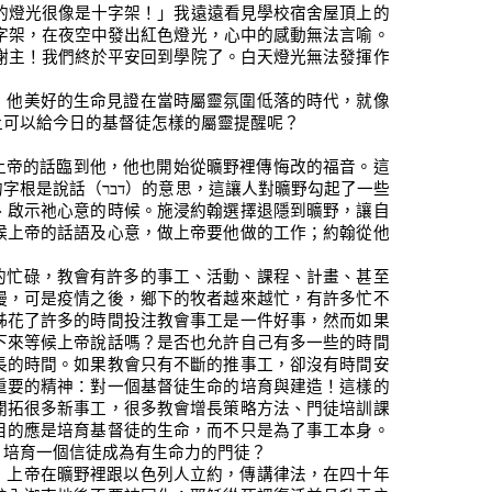
的燈光很像是十字架！」我遠遠看見學校宿舍屋頂上的
字架，在夜空中發出紅色燈光，心中的感動無法言喻。
謝主！我們終於平安回到學院了。白天燈光無法發揮作
，他美好的生命見證在當時屬靈氛圍低落的時代，就像
上可以給今日的基督徒怎樣的屬靈提醒呢？
上帝的話臨到他，他也開始從曠野裡傳悔改的福音。這
的字根是說話（
דבר
）的意思，這讓人對曠野勾起了一些
、啟示祂心意的時候。施浸約翰選擇退隱到曠野，讓自
候上帝的話語及心意，做上帝要他做的工作；約翰從他
的忙碌，教會有許多的事工、活動、課程、計畫、甚至
慢，可是疫情之後，鄉下的牧者越來越忙，有許多忙不
姊花了許多的時間投注教會事工是一件好事，然而如果
下來等候上帝說話嗎？是否也允許自己有多一些的時間
長的時間。如果教會只有不斷的推事工，卻沒有時間安
重要的精神：對一個基督徒生命的培育與建造！這樣的
開拓很多新事工，很多教會增長策略方法、門徒培訓課
目的應是培育基督徒的生命，而不只是為了事工本身。
、培育一個信徒成為有生命力的門徒？
：上帝在曠野裡跟以色列人立約，傳講律法，在四十年