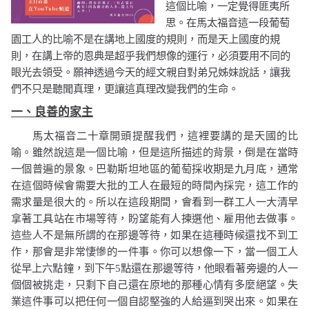
這個比喻，一定覺得匪夷所
思。在馬太福音這一段葡萄
園工人的比喻不是在講地上國度的規則，而是天上國度的規
則，在講上帝的恩典是超乎我們想像的運行，必須要用不同的
眼光去領受。願神透過今天的經文親自對弟兄姊妹說話，讓我
們不只是聽聞真理，更讓這真理改變我們的生命。
一、良善的家主
馬太福音二十章
開頭提醒我們，這裡要講的是天國的比
喻。
雖然說這是一個比喻，但是這所描述的背景，倒是在當時
一個普遍的景象。巴勒斯坦地區的葡萄採收期是九月底，通常
在這個時候會需要大批的工人在最短的時間內採完，這工作的
需求量是很大的。所以在這段期間，會看到一群工人一大清早
拿著工具站在市場等待，盼望能有人揀選他、雇用他去做事。
這些人不是無所謂的在那邊等待，如果在這種時候還找不到工
作，那會是非常悽慘的一件事。你可以想像一下，當一個工人
從早上六點鐘，到下午
5
點還在那邊等待，他眼看著旁邊的人一
個個被挑走，只剩下自己還在原地的那種心情有多麼絕望。失
業這件事可以把任何一個自認堅強的人給逼到哭出來。如果在