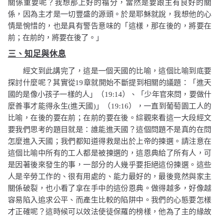
關係重要呢？我想那上好的福分，當然是要跟主有良好的關
係，因為主才是一切豐盛的源頭。於是耶穌就說，我想他的心
情是惋惜的，也是具有警告意味的「
這樣，那在後的，將要在
前；在前的，將要在後了。」
三、知足與休息
經文到此講完了，這是一個天國的比喻，這個比喻到底要
探討什麼呢？其實從
19
章就開始不斷提到相關的議題：「進天
國的是像小孩子一樣的人」（
19:14
）、「少年官來問，要做什
麼善事才能得永生
(
進天國
)
」（
19:16
），一直到葡萄園工人的
比喻，在後的要在前；在前的要在後。綜觀來看這一大段經文
要我們思考的題目就是：誰能進天國？這個問題不是真的在問
怎麼進入天國；我們都知道得救是出於上帝的揀選。請注意在
這個比喻中所有的工人都是被揀選的，這恩典給了所有人，可
是因著後來發生的事，一部分的人幾乎要拒絕這份揀選。這些
人是辛勞工作的、很有用處的、能力最好的，最後竟然與家主
關係破裂，也小看了拿在手中的這份恩典。
做得越多，好像越
容易陷入追求公平、而產生比較的陷阱中。我們的
心態要怎樣
才正確呢？
這時候可以效法使徒保羅的榜樣，他為了主的緣故