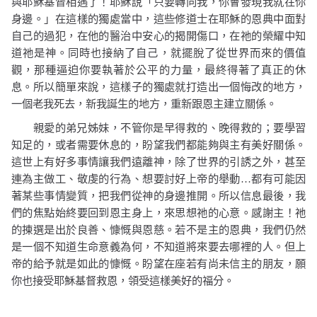
與耶穌基督相遇了！耶穌說
「只要轉向我，你會發現我就在你
身邊。」在這樣的獨處當中，
這些修道士
在耶穌的恩典中面對
自己的過犯，在他的醫治中安心的揭開傷口，在祂的榮耀中知
道祂是神。同時也接納了自己，就擺脫了從世界而來的價值
觀，那種逼迫你要執著於公平的力量，最終得著了真正的休
息。所以簡單來說，這樣子的獨處就打造出一個悔改的地方，
一個老我死去，新我誕生的地方，重新跟恩主建立關係。
親愛的弟兄姊妹，不管你是早得救的、晚得救的；要學習
知足的，或者需要休息的，盼望我們都能夠與主有美好關係。
這世上有好多事情讓我們遠離神，除了世界的引誘之外，甚至
連為主做工、敬虔的行為、想要討好上帝的舉動
…
都有可能因
著某些事情變質，把我們從神的身邊推開。所以信息最後，我
們的焦點始終要回到恩主身上，來思想祂的心意。感謝主！祂
的揀選是出於良善、慷慨與恩慈。若不是主的恩典，我們仍然
是一個不知道生命意義為何，不知道將來要去哪裡的人。但上
帝的給予就是如此的慷慨。盼望在座若有尚未信主的朋友，願
你也接受耶穌基督救恩，領受這樣美好的福分。