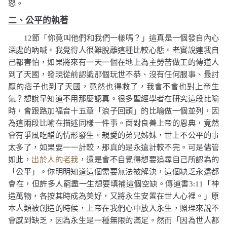
怒。
二、公平的執著
12
節「
你竟叫他們和我們一樣嗎
？」這真是一個發自內心
深處的吶喊。我覺得人很難脫離這種比較心態。老實說連我自
己都害怕，如果將來有一天一個在地上為主勞苦做工的傳道人
到了天國，發現從前認識那個玩世不恭、沒有任何服事、最討
厭的痞子也到了天國，竟然也得救了，我會不會也對上帝生
氣？想說早知道不用那麼認真。很多聖經學者在研究這段比喻
時，會跟路加福音十五章「浪子回頭」的比喻做一個並列，因
為這兩段比喻在描述同樣一件事。面對良善上帝的恩典，竟然
會有爭風吃醋的情形發生。親愛的弟兄姊妹，世上不公平的事
太多了，如果要一一計較，那真的是永遠計較不完。可是儘管
如此，
出於人的老我
，還是會不自覺得想要追尋自己所認為的
「公平」。你明明知道這個需要無法被解決，這個缺乏永遠都
會在，但許多人窮盡一生想要填補這個空缺。傳道書
3:11
「
神
造萬物，各按其時成為美好，又將永生安置在世人心裡
。」原
本人類被創造的時候，上帝在我們心中放入永生，照理來說不
會感到缺乏，因為永生是一種無限的滿足。然而「
因為世人都