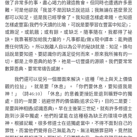
做了非常多的事，盡心竭力的建造教會。但同時也遭遇許多患
難，可是他卻說「
我並不是因缺乏說這話；我無論在甚麼景況
都可以知足，這是我已經學會了。我知道怎樣處卑賤，也知道
怎樣處豐富
(
我們今天讀的比喻，可說是要學習在豐富中知足
)
；
或飽足，或飢餓；或有餘，或缺乏，隨事隨在，我都得了祕
訣。我靠著那加給我力量的，凡事都能
(
做
)(
現中譯本：能夠適
應任何情況
)
。所以脫離人自以為公平的秘訣就是：知足。換句
話說是要知道、要認識你的滿足從何而來。原來我所擁有的一
切，都是上帝恩典的給予，祂是一切豐盛的源頭。我們要常常
數算恩典、要常常禱告感謝。
我們還可以從另一個層面來解決，這種「地上與天上價值
觀的拉扯」，就是要「休息」。
「你們要休息，要知道我是
神
！」（
詩
46:10
）
「休息」的意義更接近是退到曠野中的獨
處，目的一是要：逃避世界的價值觀
(
追求公平
)
，目的二是要：
是要與神相遇
(
認識恩典
)
。早在主後第三世紀，就有許多修道士
跑到沙漠中獨處，他們盼望能在這種極為缺乏的環境中遇見
神。根據記載，很多修道士在這獨處當中，不得不面對自己的
罪性，而當他們覺得自己無能為力、無法戰勝罪惡時，竟然就