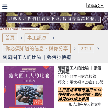
首頁
事工訊息
你必須知道的信息，與你分享
2021
葡萄園工人的比喻 ｜張傳弢傳道
葡萄園工人的比喻 ｜張傳
弢傳道
110.10.24主日信息摘錄
經文：馬太福音20章1-16節
主日直播準時每週日10:00
在教會youTube頻道，歡迎
弟兄姊妹線上參與
一般人讀完今天經文中