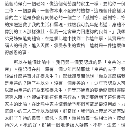
這個時候有一個老闆，像這個葡萄園的家主一樣，要給你一份
工作、一個恩典、一個你本來不配得的禮物。這是個什麼樣良
善的主？這是多麼有同情心的一個主？「感謝祢
…
感謝祢
…
祢
的揀選拯救了我的生活和靈魂。雖然我可能年紀老邁，身體不
像別的工人那樣強壯，但我一定會盡力回應祢的良善。」我想
弟兄姊妹能夠體會，在這個比喻中找到工作這件事，其實是在
講人的得救，進入天國、承受永生的資格。這就是一件這麼值
得感恩的事。
所以在這個比喻中，我們第一個要認識的是「良善的上
帝」。還記得在前一章
有一個少年官問耶穌「
良善的夫子，我
該做什麼善事才能得永生？
」耶穌卻反問他說「
你為甚麼稱我
是良善的？除了神以外，沒有一個良善的。
」少年官認為人可
以藉由良善的行為來獲得永生，但等耶穌真的要他變賣財產賙
濟窮人時，他卻做不到這個良善行為。隨即耶穌講了這個良善
家主的比喻，在比喻中家主慷慨給予那個可能是最沒用處、力
氣最小的工人工作以及酬勞。好奇怪，我們的上帝是不是有點
太好了？祂的良善、慷慨、恩典，願意給每一個相信祂、接受
祂的人。祂的好，好到一個地步讓人疑惑、不解、生氣、憤