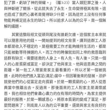
犯了罪，虧缺了神的榮耀。」（羅
3:23
）
當人類犯罪之後，人
與神斷絕了關係，從此就失去了永生，生命變得極其有限。這
也造成了我們心裏老是覺得缺少什麼，因為這世上沒有任何事
物能夠補足這永生的缺口。所以追求人以為的公平，是一個無
解的議題。
其實這整段經文從頭到尾沒有誰虧欠誰。這個家主本來就
可以隨意用他的錢。一開始提到的經文背景，講到這群工人原
本都是收入不穩定的，是極需要工作才能夠維持生活的，都是
只能被動等待揀選的人。而工作的聘僱就如同上帝的救恩臨到
這群有缺乏、需要拯救的人身上。有人先、有人後。只是一個
人的心是貧窮或富足，卻決定了他與家主、他與這恩典之間的
距離。第一批工人理當是家主最看重的，所以才第一個被挑
選，此時的他們進入富足
(
滿足
)
當中。但因著後來的發展，忌妒
就使他們的心從富足走向貧窮。於是一顆貧窮的心，把人從恩
典當中推離出去。反過來，那後面來的工人對家主是滿懷感
恩，我也相信他們會盡心盡力的在有限的時間內，為家主提供
最好的服務。於是一顆感恩心，將原本貧窮的變成了富足。那
麼問題來了：到底是人以為的公平重要，還是與家主有良好的