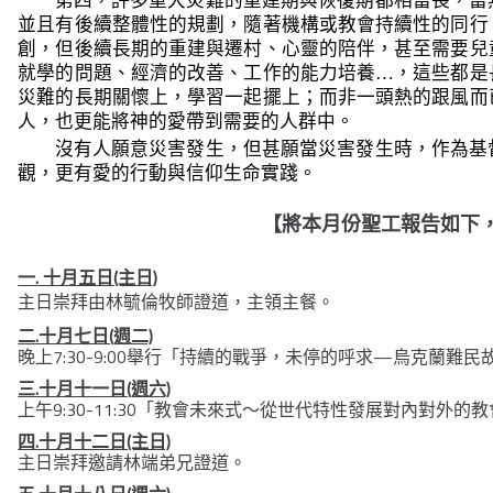
第四，許多重大災難的重建期與恢復期都相當長，當
並且有後續整體性的規劃，隨著機構或教會持續性的同行
創，但後續長期的重建與遷村、心靈的陪伴，甚至需要兒
就學的問題、經濟的改善、工作的能力培養…，這些都是
災難的長期關懷上，學習一起擺上；而非一頭熱的跟風而
人，也更能將神的愛帶到需要的人群中。
沒有人願意災害發生，但甚願當災害發生時，作為基
觀，更有愛的行動與信仰生命實踐。
【將本月份聖工報告如下
一. 十月五日(主日)
主日崇拜由林毓倫牧師證道，主領主餐。
二.十月七日(週二)
晚上7:30-9:00舉行「持續的戰爭，未停的呼求—烏克蘭難
三.十月十一日(週六)
上午9:30-11:30「教會未來式～從世代特性發展對內對外的
四.十月十二日(主日)
主日崇拜邀請林端弟兄證道。