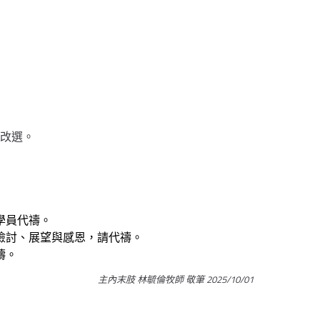
工改選。
學員代禱。
檢討、展望與感恩，請代禱。
禱。
主內末肢 林毓倫牧師 敬筆 2025/10/01