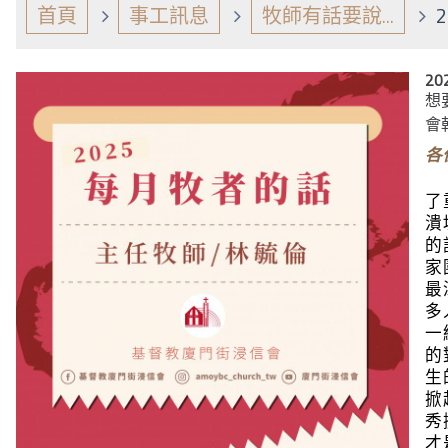
首頁
事工訊息
牧師有話要說...
2
想
會
各
了
潰
的
家
最
多
一
的
生
掀
秀
才