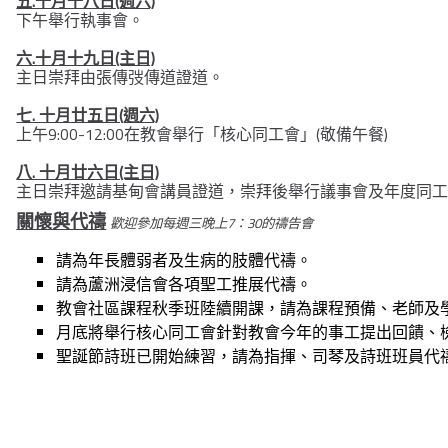
五.十月十八日(週六)
下午舉行執事會。
六.十月十九日(主日)
主日崇拜由張傳弢傳道證道。
七. 十月廿五日(週六)
上午9:00-12:00在教會舉行「核心同工會」(敬備午餐)
八. 十月廿六日(主日)
主日崇拜邀請基甸會講員證道，崇拜後舉行議事會及年度同
關懷與代禱
歡迎參加每週三晚上7：30的禱告會
請為年長體弱者及生病的肢體代禱。
請為蘆洲浸信會各項聖工推展代禱。
教會社區課程秋季班陸續開課，請為課程預備、老師及
月底將舉行核心同工會針對教會今年的事工提出回饋、
聖誕節詩班已開始練習，請為指揮、司琴及詩班班員代