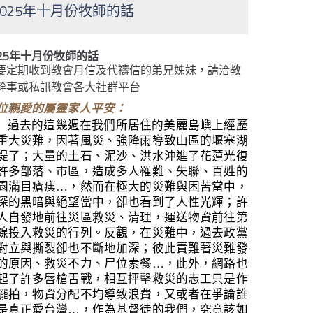
2025年十月份牧師的話
025年十月份牧師的話
要定期收到教會月信及代禱信的弟兄姊妹，請洽教
幹事或私訊教會各大社群平台
位親愛的屬靈家人平安：
過去的這幾週在我們所居住的美麗島嶼上經歷
重大災難，因著風災、強降雨導致山區的堰塞湖
堤了；大量的土石、泥沙、洪水沖進了花蓮光復
許多部落、市區，造成多人罹難、失聯、百姓的
園滿目瘡痍…，然而在極大的災難與困苦當中，
深的黑暗與絕望當中，卻也看到了人性光輝；許
人自發地前往災區救災、清理，運送物資前往第
線投入救災的行列。反觀，在災難中，過去政黨
對立與撕裂卻也不斷地加深；彼此責難著災難發
的原因、救災不力、尸位素餐…，此外，網路也
起了許多唇槍舌戰，相互抨擊救災的志工只是作
擺拍，物資分配不均導致浪費，又或者在爭論誰
是真正愛台灣…，作為基督徒的我們，究竟該如