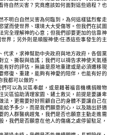
看待自然災害？究竟應該如何面對這些過程？也
然不明白自然災害為何臨到，為何這樣猛烈奪走
慾望而使世界、環境大大受傷等。但我們在試圖
法完全理解神的心意；但我們卻要更加的信靠神
個世界；另外則是順服神使
/
任憑這些事發生的主
、代求，求神幫助中央政府與地方政府，各個黨
對立、撕裂與造謠；我們可以禱告求神使天氣穩
能有好的評估，無論是原地重建或是必須遷移現
要修復、重建，能夠有神愛的陪伴，也能有好的
你我都可以做的。
我們可以為災區奉獻，或是藉著福音機構捐贈物
往災區協助清理家園、鏟土救災，前提是要謙卑
做法，更需要好好照顧自己的身體不要讓自己在
能給予多少，而是我們願意的心，以及踏出舒適
要的人群醫病趕鬼，我們是否也願意主動走進需
般，我們是否願意在他人的傷痛之處停留駐足，