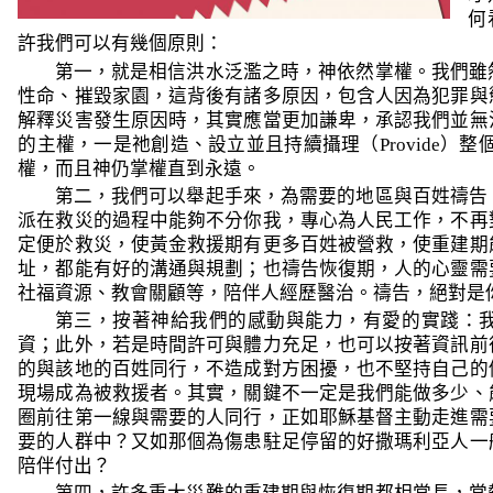
何
許我們可以有幾個原則：
第一，就是相信洪水泛濫之時，神依然掌權。我們雖
性命、摧毀家園，這背後有諸多原因，包含人因為犯罪與
解釋災害發生原因時，其實應當更加謙卑，承認我們並無
的主權，一是祂創造、設立並且持續攝理（
Provide
）整
權，而且神仍掌權直到永遠。
第二，我們可以舉起手來，為需要的地區與百姓禱告
派在救災的過程中能夠不分你我，專心為人民工作，不再
定便於救災，使黃金救援期有更多百姓被營救，使重建期
址，都能有好的溝通與規劃；也禱告恢復期，人的心靈需
社福資源、教會關顧等，陪伴人經歷醫治。禱告，絕對是
第三，按著神給我們的感動與能力，有愛的實踐：
資；此外，若是時間許可與體力充足，也可以按著資訊前
的與該地的百姓同行，不造成對方困擾，也不堅持自己的
現場成為被救援者。其實，關鍵不一定是我們能做多少、
圈前往第一線與需要的人同行，正如耶穌基督主動走進需
要的人群中？又如那個為傷患駐足停留的好撒瑪利亞人一
陪伴付出？