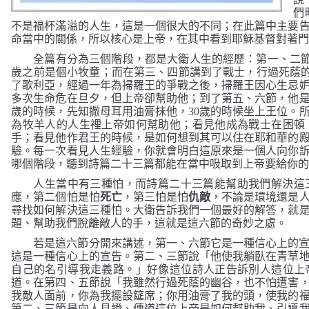
們
不是福杯滿溢的人生，這是一個很大的不同
；在此篇中主要
命當中的關係，所以核心是上帝，在其中看到耶穌基督對著
全篇有分為三個階段，都是大衛人生的經歷：第一、二
歲之前是個小牧童；而在第三、四節講到了戰士，行過死蔭
了歌利亞，經過一年為掃羅王的爭戰之後，掃羅王因心生忌
多次生命危在旦夕，但上帝卻幫助他；到了第五、六節，他
歲的時候，先知撒母耳用油膏抹他，
30
歲的時候坐上王位。
為牧羊人的人生裡上帝如何幫助他；看見他成為戰士在困頓
手；看見他作君王的時候，是如何想到其可以住在耶和華的
驗。每一次看見人生經驗，你就會明白這原來是一個人向你
哪個階段，聽到詩篇二十三篇都能在當中吸取到上帝要給你
人生當中有三種怕，而詩篇二十三篇能幫助我們解決這
應，第二個怕是怕
死亡
，第三怕是怕
仇敵
，不論是環境還是
尋找如何解決這三種怕。大衛告訴我們一個最好的解答，就
題、幫助我們脫離敵人的手，這就是這六節的奇妙之處。
若是這六節分開來講述，第一、六節它是一種信心上的
這是一種信心上的宣告。第二、三節說「
他使我躺臥在青草
好像這位詩人正告訴別人這位上
自己的名引導我走義路。」
道。在第四、五節說「
我雖然行過死蔭的幽谷，也不怕遭害
我敵人面前，你為我擺設筵席；你用油膏了我的頭，使我的
第二、三節是向人見證、傳道這位上帝是如何幫助我、引導