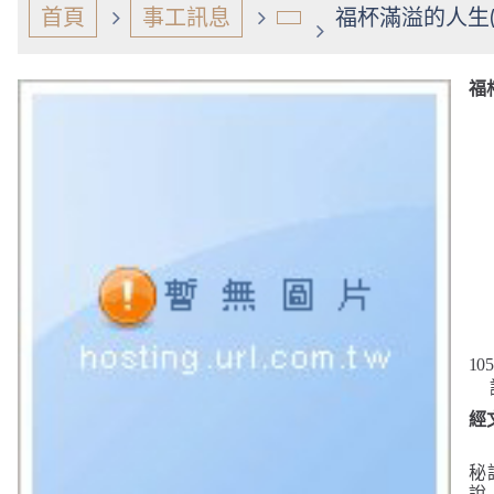
首頁
事工訊息
福杯滿溢的人生(
福
105
經
秘
說