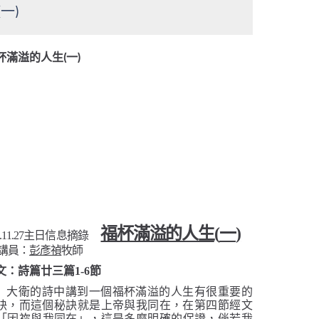
一)
杯滿溢的人生(一)
福杯滿溢的人生
(
一
)
.11.27
主日信息摘錄
講員：
彭彥禎
牧師
文：詩篇廿三篇
1-6
節
大衛的詩中講到一個福杯滿溢的人生有很重要的
訣，而這個秘訣就是上帝與我同在，在第四節經文
「
因祢與我同在
」
，這是多麼明確的保證，倘若我