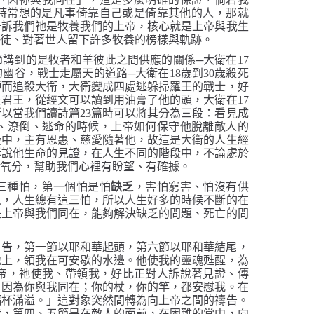
時常想的是凡事倚靠自己或是倚靠其他的人，那就
告訴我們祂是牧養我們的上帝，核心就是上帝與我生
門徒、對著世人留下許多牧養的榜樣與軌跡。
節講到的是牧者和羊彼此之間供應的關係─大衛在
17
的幽谷，戰士走屬天的道路─大衛在
18
歲到
30
歲殺死
妒而追殺大衛，大衛變成四處逃躲掃羅王的戰士，好
是君王，從經文可以讀到用油膏了他的頭，大衛在
17
所以當我們讀詩篇
23
篇時可以將其分為三段：看見成
、潦倒、逃命的時候，上帝如何保守他脫離敵人的
殿中，主有恩惠、慈愛隨著他，故這是大衛的人生經
訴說他生命的見證，在人生不同的階段中，不論處於
的氧分，幫助我們心裡有盼望、有確據。
三種怕，第一個怕是怕
缺乏
，害怕窮害、怕沒有供
人，人生總有這三怕，所以人生好多的時候不斷的在
是上帝與我們同在，能夠解決缺乏的問題、死亡的問
宣告，第一節以耶和華起頭，第六節以耶和華結尾，
地上，領我在可安歇的水邊。他使我的靈魂甦醒，為
帝，祂使我、帶領我，
好比正對人訴說著見證、傳
，因為你與我同在；你的杖，你的竿，都安慰我。在
」這對象突然間轉為向上帝之間的禱告。
福杯滿溢。
我，第四、五節是在敵人的面前，在困難的當中，向