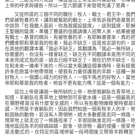
上帝的呼求與禱告。所以一至六節讀下來發現充滿了恩典。
又從所提的三個不同的職份：牧人、戰士、君王中，我
們是被牧養的羊，講到被幫助的戰士，上帝告訴我們是基督
中說到「
」，談到筵席，耶
在我敵人面前，你為我擺設筵席
王娶親的筵席，準備了豐盛的佳餚請僕人招聚人來，結果被
有戰士、基督的精兵、有被牧養的羊、有耶穌基督來，真的
們體會耶和華是我的牧者，我必不缺乏，這是肯定語句的，
在其他的翻譯本裏
其翻譯為
「我必不缺乏」
「我必一無所缺
你需要的，你沒有一樣會缺乏。缺乏在不同翻譯本是用不同
未來完成式指的是，過去已經不缺乏了，現在仍然不缺乏，
在和未來一連串下來的。所以當大衛講這個事情時，是有經
許多危險當中祂帶領我，使我有力量保護我的羊群，這種一
好牧人，一個盡心竭力的好牧人，一個不馬虎的好牧人，當
帝耶和華是我的牧者，祂豈不更有能力嗎？這是一個有能力
這位上帝是讓我一無所缺的上帝，祂使我躺臥在青草地
知道，羊躺臥在青草地上領牠到可安歇水邊，這是一個最高
在曠野裡是沒有什麼安全感的，所以有些動物連睡覺時都是
感，不然是不會躺臥的，因此我們知道一個有牧羊人的羊，
較固執的動物，若沒有人帶領牠，絕大多數都是走同一條路
現草地上就走出了一條路徑來了，羊很固執會走同一條路，
塊地區因為羊的經過踩踏、飲食、排泄物、蟲的侵擾，使草
是走動式的，在特定的區域停留一段時間後又帶領羊群轉至