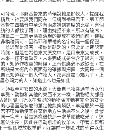
們可發現，耶穌基督來的時候說祂是好牧人，提醒我
的精兵，祂要與我們同在，但講到祂是君王，第五節
穌基督在四福音中至少有兩處講到筵席的比喻，有個
邀請的人都找了藉口、理由婉拒不來。所以有筵席、
把詩篇二十三篇更活靈活現的擺放在我們面前，使我
並非模稜兩可。因為耶和華祂的名字就是一個保證。
，意思就是沒有一樣你是缺乏的，只要是上帝認定
」
的時態，但是在希伯來文原文中，是用未來完成式，
在未來一樣不會缺乏，未來完成式是包含了過去、現
驗的，知道作牧童的時候，上帝供應必不致缺乏，在
無所缺是大衛內心裏面有的確據與把握，大衛是一個
他自己知道我一個人作牧人，都這麼盡心竭力了，上
、盡心竭力的人，知道上帝也是如此。
上，領我至可安歇的水邊。大衛自己牧養過羊所以他
的享受，動物和其他的東西不太一樣，動物絕大部分
站著睡覺，所以在曠野的動物除非牠有完全的安全
牠的心裏面是多麼的篤定牠能夠躺臥。羊是屬於一種
，若不帶領牠使其在某個地方生活過不久之後，會發
吃同一塊草，若是這樣很快那一處草便被吃光了，這
地無法生長，因此在巴勒斯坦的牧羊人，帶著羊群都
下一個區域放牧羊群，好讓前一塊區域的草得以生