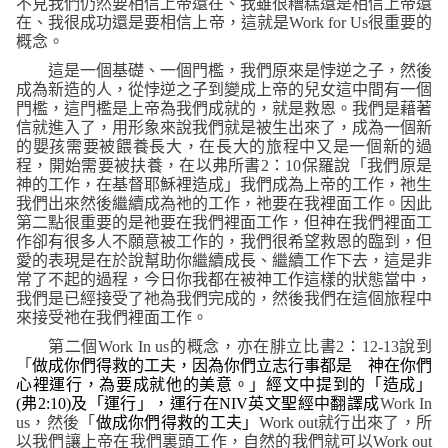
不見我們仍然要相信上帝還在、我雖很糟糕還是相信上帝還
在、我很成功還是要相信上帝，這就是
Work for Us
很重要的
概念。
這是一個基礎、一個門檻，我們原來是悖逆之子，然後
成為新造的人，從悖逆之子到變成上帝的兒女這中間有一個
門檻，這門檻是上帝為我們成就的，就是救恩。我們是藉著
信就進入了，用形象來說我們就是被生出來了，成為一個新
的嬰孩需要被餵養長大，在長大的旅程中又是一個新的過
程，開始需要被扶養，在以弗所書
2
：
10
保羅說「
我們原是
神的工作，在基督耶穌裡造成」
我們成為上帝的工作，祂生
我們出來然後繼續成為祂的工作，祂要在我裡面工作。因此
第二點很重要的是祂要在我們裡面工作，但神在我們裡面工
作卻有很多人不願意被工作的，我們很希望救恩的臨到，但
愛的表現是在於說幫助你繼續成長、繼續工作下去，這是非
常了不起的過程，今日你我都在被神工作這樣的狀態當中，
我們是已經接受了祂為我們完成的，然後我們在這個旅程中
來接受祂在我們裡面工作。
第二個
Work In us
的概念，亦在腓立比書
2
：
12-13
說到
「
做成你們得救的工夫，因為你們立志行事都是 神在你們
心裡運行，為要成就他的美意。」
經文中提到的「造成」
(
弗
2:10)
及「運行」，運行在
NIV
英文聖經中翻譯成
Work In
us
，然後「
做成你們得救的工夫」
Work out
就行出來了，所
以我們讓上帝在我們裏頭工作，自然的我們就可以
Work out