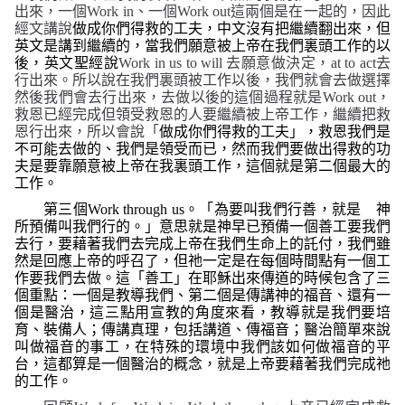
出來，一個
Work in
、一個
Work out
這兩個是在一起的，因此
經文講說
做成你們得救的工夫，
中文沒有把繼續翻出來，但
英文是講到繼續的，當我們願意被上帝在我們裏頭工作的以
後，英文聖經說
Work in us to will
去願意做決定，
at to act
去
行出來。所以說在我們裏頭被工作以後，我們就會去做選擇
然後我們會去行出來，去做以後的這個過程就是
Work out
，
救恩已經完成但領受救恩的人要繼續被上帝工作，繼續把救
恩行出來，所以會說「
做成你們得救的工夫」，
救恩我們是
不可能去做的、我們是領受而已，然而我們要做出得救的功
夫是要靠願意被上帝在我裏頭工作，這個就是第二個最大的
工作。
第三個
Work through us
。「
為要叫我們行善，就是 神
所預備叫我們行的。」
意思就是神早已預備一個善工要我們
去行，
要藉著我們去完成上帝在我們生命上的託付，我們雖
然是回應上帝的呼召了，但祂一定是在每個時間點有一個工
作要我們去做。這「善工」在耶穌出來傳道的時候包含了三
個重點：一個是教導我們、第二個是傳講神的福音、還有一
個是醫治，這三點用宣教的角度來看，教導就是我們要培
育、裝備人；傳講真理，包括講道、傳福音；醫治簡單來說
叫做福音的事工，在特殊的環境中我們該如何做福音的平
台，這都算是一個醫治的概念，就是上帝要藉著我們完成祂
的工作。