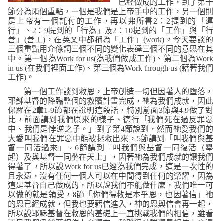
已經做成的工作，到了第十
節分為兩個重點，一個是我們是上帝手中的工作，另一個則
是上帝有一個託付的工作，再以弗所書
2
：
2
提到的「運
行」、
2
：
9
提到的「行為」及
2
：
10
提到的「工作」與「行
善」
(
善工
)
，在英文中都稱為「工作」
(work)
。今天要談的
三個重點用介係詞三個不同的變化表達三個不同的意思在其
中。第一個為
Work for us(
為我們做成工作
)
、第二個為
Work
in us (
在我們裡面工作
)
、第三個為
Work through us (
藉著我們
工作
)
。
第一個工作談到救恩，上帝創造一切但因著人的墮落，
耶穌基督的降臨整個的救贖計畫完成，祂為我們成就，因此
保羅在
2
章
1-9
節都在說明這段話，特別前面
3
節與
4-9
做了對
比，前面講到我們原來的樣子、德行「
我們死在過反罪惡
中、我們是悖逆之子。」
到了第
4
節說到，然而祂愛我們的
大愛叫我們在罪惡中能被拯救出來，
5
節講到
「叫我們與基
督一同活過來」
，
6
節講到
「叫我們與基督一同復活（舉
起）及與基督一同坐在天上」
，因著祂為我們成就的讓我們
得著了，所以說
Work for us
已經為我們完成，這是一次性的
且永遠，沒有任何一個人可以在中間得到任何的榮耀，因為
這是基督自己做成的，所以說我們不能做什麼，我們唯一可
以做的就是領受，
8
節
「你們得救是本乎恩，也因著信」
祂
的恩已經成就，但我也要藉信進入，神的恩與信會再一起，
所以說耶穌基督在救恩的基礎上一直挑戰我們的相信，雖看