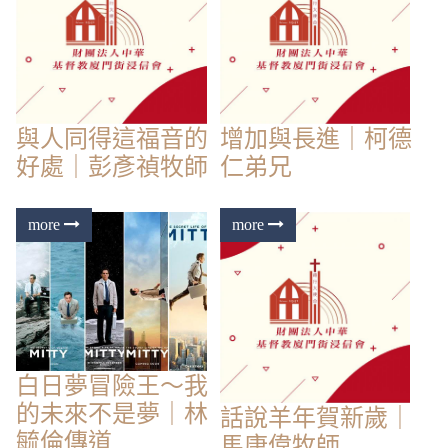
與人同得這福音的
增加與長進｜柯德
好處｜彭彥禎牧師
仁弟兄
白日夢冒險王～我
的未來不是夢｜林
話說羊年賀新歲｜
毓倫傳道
馬康偉牧師