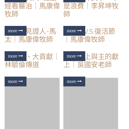
經看醫治｜馬康偉
是浪費｜李昇坤牧
牧師
師
耶穌的見證人-馬
清明節V.S.復活節
太｜馬康偉牧師
｜馬康偉牧師
小人物、大貢獻｜
我的獻上與主的獻
林毓倫傳道
上｜吳國安老師