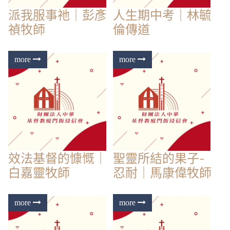
派我服事祂｜彭彥
人生期中考｜林毓
禎牧師
倫傳道
效法基督的慷慨｜
聖靈所結的果子-
白嘉靈牧師
忍耐｜馬康偉牧師