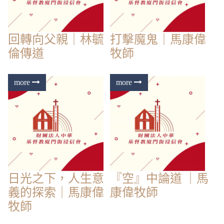
回轉向父親｜林毓
打擊魔鬼｜馬康偉
倫傳道
牧師
日光之下，人生意
『空』中論道 ｜馬
義的探索｜馬康偉
康偉牧師
牧師