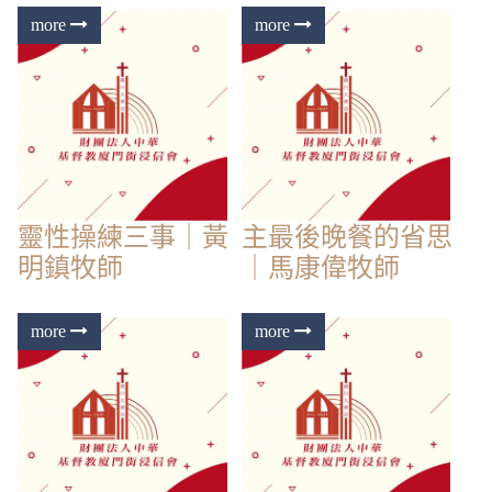
靈性操練三事｜黃
主最後晚餐的省思
明鎮牧師
｜馬康偉牧師