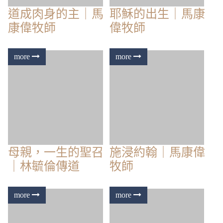
道成肉身的主｜馬
耶穌的出生｜馬康
康偉牧師
偉牧師
母親，一生的聖召
施浸約翰｜馬康偉
｜林毓倫傳道
牧師