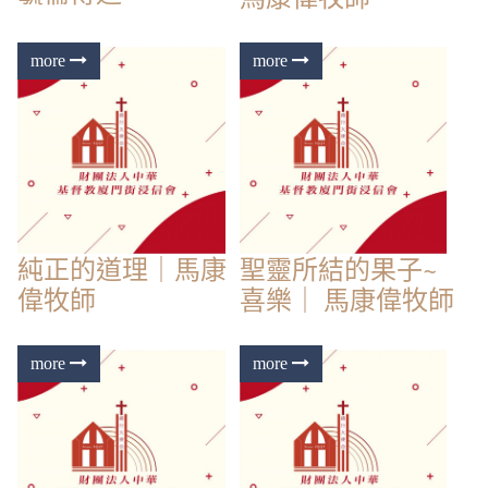
純正的道理｜馬康
聖靈所結的果子~
偉牧師
喜樂｜ 馬康偉牧師