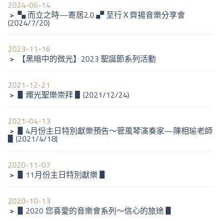
2024-06-14
﹥
▚ 而立之時—寄居2.0 ▞ 至行Ｘ齊揚音樂分享會
(2024/7/20)
2023-11-16
﹥
【黑暗中的微光】2023 聖誕節系列活動
2021-12-21
﹥
▋燭光聖樂崇拜 ▋(2021/12/24)
2021-04-13
﹥
▋4月份主日特別獻樂預告～管風琴演奏家—陳相瑜老師
▋(2021/4/18)
2020-11-07
﹥
▋11月份主日特別獻樂 ▋
2020-10-13
﹥
▋2020 您喜愛的音樂會系列～信心的旅途 ▋