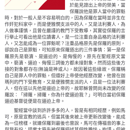
於能見證出上帝的榮美，當
保羅說他是罪人當中的罪魁
時，對於一般人是不容易明白的，因為保羅在當時並非生在
作奸犯科家中，而是便雅憫支派中的人，又是法利賽人，為
人做事謹慎，且曾在嚴謹的教門下受教導，其實從保羅的言
行舉止可看出他是位讀書人，是一位注重自身品格的法利賽
人，又怎能成為一位罪魁呢
？
注重品格原先是保羅的原則，
卻說自己是罪魁，可知原來保羅道出的三件事情
第一是保
：
羅原先是褻瀆、是逼迫的、是侮慢的，原先在聖經原文當
中，褻瀆、逼迫、侮慢三詞後方都未接對象，然而這些後方
(
)
接的對象都存在
無論是神或人
，故因著這些緣故，保羅稱
自己是罪人中的罪魁，但還好上帝
使他經歷改變，他曾在迦
瑪列的門下受教育，又是便雅憫支派的人，且是一位法利賽
人，但在這以先他是逼迫上帝的，故耶穌曾問尚未改變的保
羅說：「掃羅，掃羅，你為什麼逼迫我？」可明白當初保羅
逼迫基督徒便是在逼迫上帝。
聖經當中談到許許多多的人，皆是有相同經歷，例如馬
可，原是宣教的逃兵，但當其後來被上帝更新改變後，能成
為一位榜樣，就連保羅到最後也曾說，馬可在傳福音的事上
與我有份；提摩太原先被保羅描述其個性膽怯、拘謹，但被