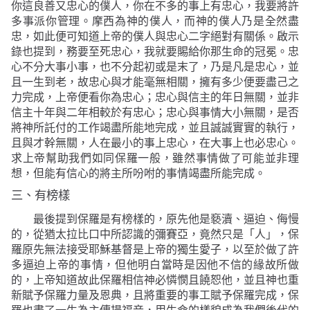
你這良善又忠心的僕人，你在不多的事上有忠心，我要將許
多事派你管理。摩西為神的僕人，而神的僕人乃是全然盡
忠，如此便可知道上帝的僕人與忠心二字絕對有關係。啟示
錄也提到，務要至死忠心，我就要賜給你那生命的冠冕。忠
心不分大事小事，也不分起初或是末了，乃是凡是忠心，並
且一生到老，故忠心與才能毫無相關，擁有多少便要盡己之
力完成，上帝便看你為忠心；忠心與信主的年日無關，並非
信主十年與二年相較於有忠心；忠心與事情大小無關，是否
將神所託付的工作竭盡所能地完成，並且誠誠實實的執行，
且與才幹無關，人在最小的事上忠心，在大事上也必忠心。
求上帝幫助我們如同保羅一般，雖然事情做了可能並非理
想，但能有信心的將主所吩咐的事情竭盡所能完成。
三、有榜樣
最後提到保羅是有榜樣的，原先他是褻瀆、逼迫、
侮慢
的，從猶太拉比口中所認識的彌賽亞，竟然只是「人」，保
羅原先無法接受耶穌基督是上帝的獨生愛子，以至於做了許
多逼迫上帝的事情，但他明白當時是因他不信的緣故所做
的，上帝知道故此保羅相信神必憐憫且饒恕他，並且神也重
新賦予保羅力量及恩典，且將重要的事工賦予保羅完成，保