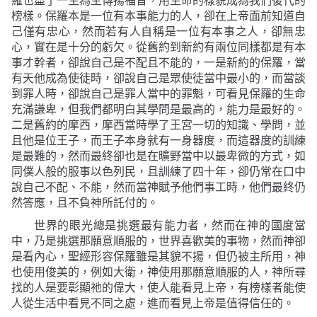
羅也盡了一生為主傳揚福音，用生命的樣貌成為我們後代的
榜樣。保羅本是一位有本事能力的人，卻在上帝面前知道自
己僅有忠心，然而若有人自稱是一位有本事之人，卻無忠
心，實在是十分的虧欠。從舊約到新約有兩位同樣都是有本
事才幹者，卻說自己是不配且不能的，一是新約的保羅，當
有天他成為使徒時，卻說自己是眾使徒當中最小的，而當談
到罪人時，卻說自己是罪人當中的罪魁，可看見保羅的生命
充滿謙卑，但我們都明白其學問是最高的，能力是最好的。
二是舊約的摩西，摩西當時學了王宮一切的知識、學問，並
且他是位王子，而王子本身就有一身器度，而這器度的訓練
是最難的，然而最終卻也是在曠野當中以最卑微的方式，如
同僕人般的服事以色列民，且訓練了四十年，卻仍常在口中
說自己不配、不能，然而當神賦予他們事工時，他們最終仍
然答應，且不負神所託付的。
世界的眼光總是挑選最有能力者，然而在神的國度當
中，乃是挑選那願意順服的，世界喜歡美的事物，然而神卻
是看內心，聖經形容保羅雖是其貌不揚，但仍被主所用，神
也使用俊美的，例如大衛，神使用那願意順服的人，神所尋
找的人是要彰顯祂的偉大，使人能看見上帝，有榜樣者能使
人從生活中看見不同之處，進而看見上帝是值得信任的。