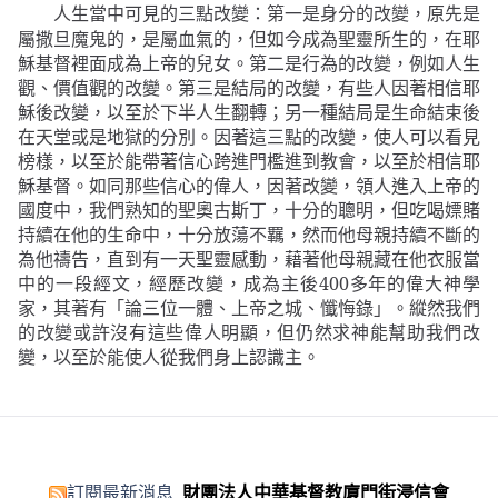
人生當中可見的三點改變
第一是身分的改變，原先是
：
屬撒旦魔鬼的，是屬血氣的，但如今成為聖靈所生的，在耶
穌基督裡面成為上帝的兒女。第二是行為的改變，例如人生
觀、價值觀的改變。第三是結局的改變，有些人因著相信耶
穌後改變，以至於下半人生翻轉；另一種結局是生命結束後
在天堂或是地獄的分別。因著這三點的改變，使人可以看見
榜樣，以至於能帶著信心跨進門檻進到教會，以至於相信耶
穌基督。如同那些信心的偉人，因著改變，領人進入上帝的
國度中，我們熟知的聖奧古斯丁，十分的聰明，但吃喝嫖賭
持續在他的生命中，十分放蕩不羈，然而他母親持續不斷的
為他禱告，直到有一天聖靈感動，藉著他母親藏在他衣服當
中的一段經文，經歷改變，成為主後
400
多年的偉大神學
家，其著有
「
論三位一體、上帝之城、懺悔錄」。縱然我們
的改變或許沒有這些偉人明顯，但仍然求神能幫助我們改
變，以至於能使人從我們身上認識主。
訂閱最新消息
財團法人中華基督教廈門街浸信會