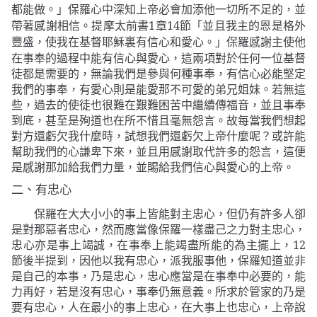
保羅心中深知上帝必會加添他一切所不足的，並
都能做。」
帶著感謝相信。提摩太前書
1
章
14
節
「並且我主的恩是格外
保羅感謝主使他
豐盛，使我在基督耶穌裏有信心和愛心。」
在事奉的過程中能有信心與愛心，這兩項對於任何一位基督
徒都是需要的，無論我們是參與何種事奉，有信心必能堅定
我們的事奉，有愛心則是能愛那不可愛的弟兄姐妹。若無這
些，過去的使徒也很難在艱難困苦中繼續傳福音，並且事奉
到底，甚至是殉道也在所不惜且毫無怨言。故每當我們想起
對方還虧欠我什麼時，試想我們還虧欠上帝什麼呢？或許能
幫助我們的心謙卑下來，並且用感謝取代許多的怨言，這便
是感謝那加給我們力量，並賜給我們信心與愛心的上帝。
二、有忠心
保羅在大大小小的事上皆能對主忠心，但仍有許多人卻
是對那惡者忠心，然而應當像保羅一樣盡己之力對主忠心，
忠心亦是事上竭誠，在事奉上能竭盡所能的為主擺上，
12
節後半提到，因他以我有忠心，派我服事他，保羅知道並非
是自己的本事，乃是忠心，忠心應當是在事奉中必要的，能
力再好，若是沒有忠心，事奉仍無意義。所求於管家的乃是
要有忠心，人在最小的事上忠心，在大事上也忠心，上帝說