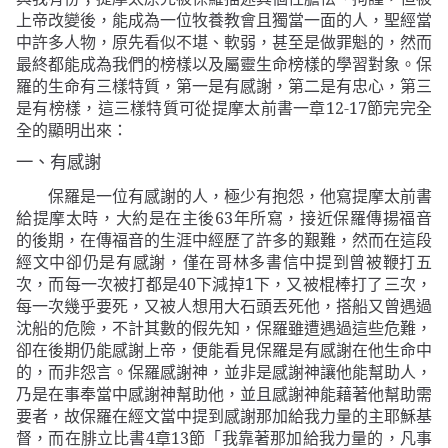
上帝改變後，能成為一位牧養教會且獨當一面的人，聖經當
中許多人物，原先看似不堪、軟弱，甚至是做罪魁的，然而
最終都能成為我們的榜樣以及屬靈生命榜樣的學習對象。保
羅的生命有三樣特質，第一是有感謝，第二是有忠心，第三
是有榜樣，這三樣特質可從提摩太前書一章
12-17
節完完全
全的顯明出來：
一、有感謝
保羅是一位有感謝的人，極少有抱怨，他寫提摩太前書
給提摩太時，大約是在主後
63
年所寫，接近保羅傳揚福音
的後期，在傳福音的生涯中經歷了許多的艱難，然而在這段
經文中卻仍是有感謝，僅在哥林多書信中提到曾被鞭打五
次，而每一次被打都是
40
下減掉
1
下，又被棍棒打了三次，
每一次幾乎要死，又被人想用大石頭丟死他，搭船又曾遇過
沈船的危險，不計其數的假先知，保羅雖遭遇過這些危難，
卻在後期仍能感謝上帝，便能看見保羅是有感謝在他生命中
的，而非怨言。保羅感謝神，並非是感謝神讓他能幫助人，
乃是在事奉當中感謝神幫助他，並且感謝神能藉著他幫助需
要者，故保羅在經文當中提到感謝那加給我力量的主耶穌基
督，而在腓立比書
4
章
13
節
「我靠著那加給我力量的，凡事