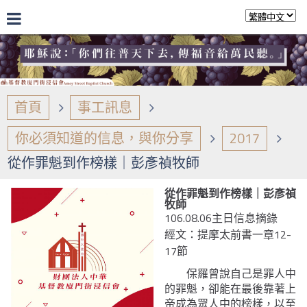
首頁
事工訊息
你必須知道的信息，與你分享
2017
從作罪魁到作榜樣｜彭彥禎牧師
從作罪魁到作榜樣｜彭彥禎
牧師
106.08.06主日信息摘錄
經文：提摩太前書一章12-
17節
保羅曾說自己是罪人中
的罪魁，卻能在最後靠著上
帝成為眾人中的榜樣，以至