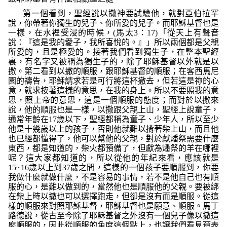
第一個看到，聖經說以撒神要試驗他，就對亞伯拉罕
說，你帶著你獨生的兒子、你所愛的兒子。而耶穌基督也是
一樣，在水裡受浸的時候，
(
馬太
3
：
17)
「從天上有聲音
說：『這是我的愛子，我所喜悅的。』」
所以兩個都是父親
所愛的，且是極愛的。接著我們看到獨生子，在整本聖經
裏，有名字又被稱為獨生子的，除了耶穌基督以外就是以
撒。第二看到以撒的順服，跟耶穌基督的順服；在客西馬尼
園的禱告，耶穌請求若是可行將這杯撤去，但若這是祢的心
意，就求按著這樣的意思，在我的身上。所以不要照我的意
思，照上帝的意思，這是一個順服的態度；而對於以撒來
說，他的順服也是一樣，以撒跟父親上山，聖經上說童子，
通常年齡在
17
歲以下，聖經都稱為童子、少年人，所以至少
他是十幾歲以上的孩子，否則他就難以揹著柴上山，而且他
也已經都懂得了，他可以幫他的父親，對於獻燔祭需要什麼
東西，都是知道的，柴火都預備了，但獻為燔祭的羊在哪裡
呢？這大家都知道的，所以從他的年紀來看，應該就是
15~16
歲以上到
37
歲之間，這樣的一個孩子要順服到，你要
我做什麼就做什麼，不是容易的事情，若不是他自己也有順
服的心，是難以做到的，當然他也是順服他的父親。要被綁
在柴上時以撒也可以選擇跑走，但卻是沒有而是順服。從這
樣的順服來對照耶穌基督，耶穌基督也是願意、順服。馬丁
路德說，從古至今除了耶穌基督之外沒有一個兒子像以撒這
麼順服的，因此從順服的角度這個點上，也讓我們看見預表