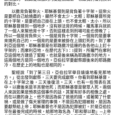
的對比。
以撒背負著柴火、耶穌基督則是背負著十字架。這柴火
是要把自己給燒盡的，顯然不會太少、太輕；耶穌基督所背
的十字架，是要把自己掛在上頭，也不會太輕、太小，所以
耶穌基督揹到一個地步，沒有辦法背的時候，羅馬軍兵就抓
了一個人來幫他背十字，否則這樣走到刑場可能也傍晚了；
所以一個是背負柴火、一個是背負十字架；一個背的是要拿
來燒死自己的，一個背的是要來被掛在上頭釘死的。到了摩
利亞這個地，耶穌基督是在耶路撒冷這邊的各各他山上釘十
字架的；而摩利亞地，在歷代志下
3
：
1
提到，所羅門在摩利
亞這個地方建造了聖殿，也就是後來稱為耶路撒冷的地方。
這兩個地方是同一個地方。亞伯拉罕要獻祭跟後來的耶路撒
冷，在歷史上的地點也是相同的。
聖經說
「到了第三日，亞伯拉罕舉目遠遠地看見那地
方。」
從出發到獻祭，三天要完成獻祭。你看到耶穌基督，
在上十字架之後，三天後復活。三天，也有一些預表在其
中。以撒後來是羊羔替他死；而耶穌基督是替眾人死。兩個
人來說如果是預表這個事件的話，其實有好多的相像之處。
而在以撒的身上，他不是因為偷了爸爸的錢，或著闖了什麼
禍，或是做了傷天害理的事情，不是因為犯錯被殺，是因為
要獻祭給上帝；耶穌基督也不是因為犯罪被釘。於是亞伯拉
罕在最後完成的時候，給那地取名為「耶和華以勒」─上帝