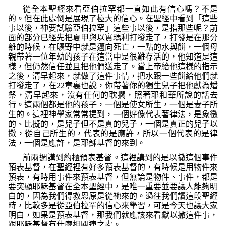
從全本聖經來看亞伯拉罕都一直如此有信心嗎？不是
的。但在此處倒是展現了極大的信心。在聖經中看到
「這些
事以後，神要試驗亞伯拉罕」
這些事以後，是指那些呢？前
面的部分已經先把夏甲與以實瑪利打發走了，打發是在那分
離的時候，在曠野中就是邁向死亡，一點的水與餅，一個母
親帶著一位年幼的孩子在這當中是很難存活的，他知道是這
樣，但仍然信任並且把他們送走了。當上帝給他這樣的指示
之後，清早起來，就做了這件事情，把水跟一些餅給他們就
打發走了，在
22
章裏也說，你帶著你的獨生兒子把他獻為燔
祭，清早起來，沒有任何的耽擱，照著耶和華所說的話去
行。這兩個都是他的孩子，一個是使女所生，一個是妻子所
生的。這裡神學家常常提到，一個好像代表著律法，是象徵
的、比擬的，是兒子但不是真的兒子，一個是真正的兒子以
撒，從自己所生的，代表的是應許，所以一個代表的是律
法，一個是應許，是耶穌基督的來到。
前兩週講到約櫃預表基督。這裡講到的是以撒這個事件
預表基督，在聖經裡有好多預表基督的，有時候是用物件來
預表，有時用事件來預表基督，但無論是物件、事件，都是
要突顯耶穌基督在全本聖經中，是唯一重要並要讓人能夠明
白的，因為我們得救恩原是從祂來的。過往我們讀這段聖經
時，比較多是從亞伯拉罕的信心來學習，可是今天也讓大家
明白，如果是預表基督，那我們就應該來看獻以撒這件事，
跟耶穌基督有什麼相關連之處。