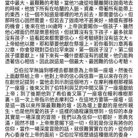
當中最大、最艱難的考驗。當他
75
歲從哈蘭離開往迦南地去
的時候，他放下所有在哈蘭的人脈、資產，帶著所有能帶上
的東西，往一個不知道是哪裡的地方前去，那需要信心。但
那時信心固然需要，但若去了迦南地不甚美好，總還有挪移
的機會；後來在他
100
歲時，上帝說要賜你一個孩子，雖然
他心裡面仍然是樂意相信，但就算沒有生下孩子，最多就是
沒有孩子，這看起來都需要信心，但考驗絕對沒有這次大。
上帝給他以撒，耶和華要他獻在祭壇上。若你看到
21
章再看
22
章，你會發現對亞伯拉罕來說，第一個孩子沒了，第二個
孩子還要獻上，接下來有一種什麼都沒有的感覺，他仍能夠
憑著信心相信，因此說這是一個最大、最困難的信心考驗。
亞伯拉罕無論到哪裡去都願意為上帝築一座壇，然後在
上面獻祭給上帝，他對上帝的信心與信靠一直以來存在的。
在創世記提到，當他走到示劍這個地方，在摩利橡樹那裡築
了一座壇；後來又到了伯特利與艾的中間又築了一座壇獻給
上帝；到了後期他到了希伯崙又築了一座壇在幔利橡樹那
裏。這一次上帝指示他去摩利亞，在這地方要築一座壇，這
是這一路以來所築最艱難的壇，因為壇上要獻的是他所親
生、也是他所愛的孩子。這樣的過程讓我想到，信仰的本身
其實是一場深度的冒險，我們以為信仰一切都好，恩典充
滿，固然不錯，上帝樂意賜下這一切，但若是你沒有將你的
信仰，當作一場深度冒險的話，就很難實實在在的，從你的
內心委身在上帝的面前。亞伯拉罕經歷過這種徹底的委身，