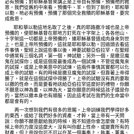
必有預備；對耶穌基督來講正是上帝自有預備，預備祂的救
恩，我們從舊約中來看，預備牛、羊，但到了新約，耶和華
以勒，祂必有預備，預備了那個完全救贖的耶穌基督，要完
成救恩。
耶和華以勒這地名取了之後，真的耶路撒冷城也是上帝
預備的，使耶穌基督在那地方釘死在十字架上；各各他山、
十字架這一切都是上帝預備的，連耶穌基督道成肉身來到世
上，也是上帝所預備的，這就是耶和華以勒。回過頭去看這
件事情，聖經上說這些事以後，神要試驗亞伯拉罕，在聖經
中通常有三個名詞，第一個，神試驗；另外一個，是撒旦魔
鬼在試探你；或是這個是最後成為一個試煉。不管從魔鬼來
的試探，或是上帝美意中的試煉，這兩件事情其實都可以化
成上帝的試驗。有的時候是撒旦魔鬼的試探，但靠著上帝得
勝了，就是在這個試探中得勝了。上帝的試驗沒有真的要取
以撒的性命，而是要看祂送給亞伯拉罕這麼好的禮物，你願
不願意以神為重，以神為大，當你願意的時候這孩子還是你
的，當然以撒本身也有順服，因此這考試在我們的生命當中
都是會有的。
再一次想到我們有很多的恩賜，上帝訓練我們學得好多
的東西，或給了我們好多的資產、才幹，當上帝有一天問
說：你願不願意獻給我的時候，我不知道你會怎麼做？有時
候上帝的力度沒這麼大，沒有叫你獻上性命，或變賣所有的
財產，但上帝說你可不可以在某一個事奉上，執事、董事、