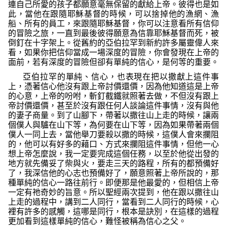
連自己所愛的孩子都願意毫無保留的獻給上帝。彼得也是如
此，當他在跟隨耶穌基督的時候，可以捨掉他的漁網、漁
船、所有的員工，來跟隨耶穌基督，你可以注意看所有信仰
的冒險之旅，一直到最後彼得願意為信靠耶穌基督而死，被
倒釘在十字架上。從舊約的亞伯拉罕到新約許多屬靈偉人來
看，如果你把信仰當成一場深度的冒險，你會發現在上帝的
面前，若有深度的冒險但卻有單純的信心，是何等的重要。
亞伯拉罕的單純、信心，也表現在把以撒獻上這件事
上，憑著信心他沒有跟上帝討價還價，因為他知道這是上帝
的心意，上帝的吩咐，斬釘截鐵就照著去做，不但沒有跟上
帝討價還價，甚至於沒有跟任何人談論這件事情，沒有與他
的妻子商量。到了山腳下，帶著以撒往山上走的時候，讓兩
個僕人與驢在山下等，為何要在山下等，因為如果帶著兩個
僕人一同上去，當他舉刀要殺以撒的時候，這僕人會來攔阻
的，他可以有好多的藉口、方式來攔阻這件事情，但他一心
想上帝怎麼說，我一定要完成這個任務，以至於他從出發的
地方就先備妥了柴與火，要走三天的路程，所有的都預備好
了，我深信他的心志也預備好了，願意照著上帝所說的，那
種單純的信心一路往前行。即便那是他最愛的，但相信上帝
一定有祂奇妙的旨意。所以聖經兩次提到，他在跟以撒往山
上走的過程中，講到二人同行，當看到二人同行的時候，心
裡有許多的感觸，這哪是同行，根本是訣別，在這樣的過程
更加看到這樣單純的信心，難怪被稱為信心之父。