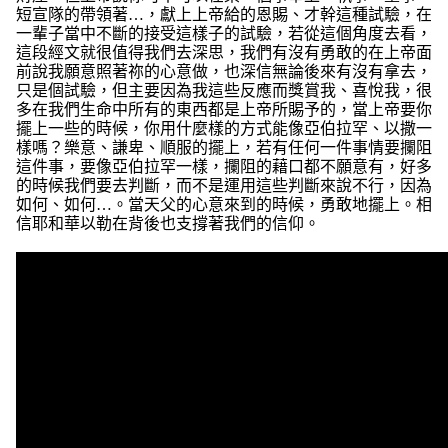
短宣隊的帶領著…，獻上上帝給的恩賜、才幹這種試驗，在
一輩子當中不斷的接受這樣子的試驗，若從這個角度去看，
這段經文就很值得我們去深思，我們有沒有勇敢的在上帝面
前說我願意照著祢的心意做，也深信無論後來有沒有拿去，
只是個試驗，但主要因為我這些反應而獎賞我、喜悅我，很
多在我們生命中所有的東西都是上帝所賜予的，當上帝要你
擺上一些的時候，你用什麼樣的方式能像亞伯拉罕、以撒一
樣嗎？樂意、謙卑、順服的擺上，若有任何一件事情要攔阻
這件事，要像亞伯拉罕一樣，攔阻的藉口都不願意有，好多
的時候我們要去判斷，而不是運用這些判斷來說不行，因為
如何、如何
…
。當天父的心意來到的時候，勇敢地擺上。相
信耶和華以勒在背後也支撐著我們的信仰。