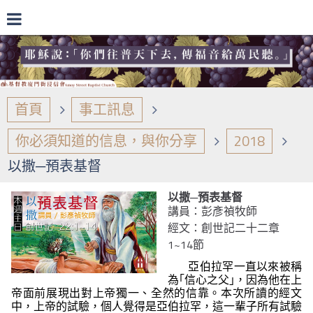
首頁
事工訊息
你必須知道的信息，與你分享
2018
以撒─預表基督
以撒─預表基督
講員：彭彥禎牧師
經文：創世記二十二章
1~14節
亞伯拉罕一直以來被稱
為｢信心之父｣，因為他在上
帝面前展現出對上帝獨一、全然的信靠。本次所讀的經文
中，上帝的試驗，個人覺得是亞伯拉罕，這一輩子所有試驗