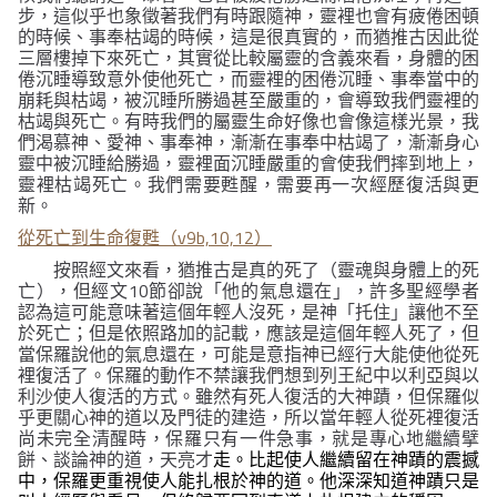
步，這似乎也象徵著我們有時跟隨神，靈裡也會有疲倦困頓
的時候、事奉枯竭的時候，這是很真實的，而猶推古因此從
三層樓掉下來死亡，其實從比較屬靈的含義來看，身體的困
倦沉睡導致意外使他死亡，而靈裡的困倦沉睡、事奉當中的
崩耗與枯竭，被沉睡所勝過甚至嚴重的，會導致我們靈裡的
枯竭與死亡。有時我們的屬靈生命好像也會像這樣光景，我
們渴慕神、愛神、事奉神，漸漸在事奉中枯竭了，漸漸身心
靈中被沉睡給勝過，靈裡面沉睡嚴重的會使我們摔到地上，
靈裡枯竭死亡。我們需要甦醒，需要再一次經歷復活與更
新。
v9b,10,12
從死亡到生命復甦（
）
按照經文來看，猶推古是真的死了（靈魂與身體上的死
10
亡），但經文
節卻說
「他的氣息還在」
，許多聖經學者
認為這可能意味著這個年輕人沒死，是神「托住」讓他不至
於死亡；但是依照路加的記載，應該是這個年輕人死了，但
當保羅說他的氣息還在，可能是意指神已經行大能使他從死
裡復活了。保羅的動作不禁讓我們想到列王紀中以利亞與以
利沙使人復活的方式。雖然有死人復活的大神蹟，但保羅似
乎更關心神的道以及門徒的建造，所以當年輕人從死裡復活
尚未完全清醒時，保羅只有一件急事，就是專心地繼續擘
餅、談論神的道，天亮才
走。比起使人繼續留在神蹟的震撼
中，保羅更重視使人能扎根於神的道。他深深知道神蹟只是