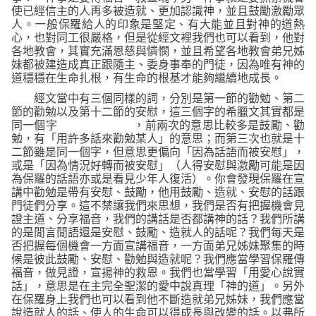
使已經信主的人再多被造就、更加認識神，並且鼓勵激勵眾
人。一般保羅給人的印象是堅定、有大能並且對神的道熱
心，也對同工很嚴格，但是從經文裡我們也可以看到，他對
各地教會，其實充滿恩慈與憐憫，並且希望各地教會弟兄姊
妹都被建造成真正跟隨主、委身事奉的門徒，因為唯有神的
道穩穩在生命扎根，有生命的根基才能夠繼續地成長。
經文當中有三個同樣的詞，分別是第一節的勸勉、第二
節的勸勉以及第十二節的安慰，這三個字的希臘文其實都是
同一個字
，前兩次的意思比較多是鼓勵、勸
勉，有「用許多話來勸勉某人」的意思；而第三次也就是十
二節雖是同一個字，但意思更偏向「因為話語而被安慰」，
或是「因為情況好轉而被安慰」（人得安慰與激勵可能是因
為保羅的話語亦或是看見少年人復活）。你會發現保羅在宣
講中勸勉是帶有安慰、鼓勵，他用鼓勵、造就、安慰的話跟
門徒們分享。這不禁讓我們來思想，我們是否有把握機會見
證主道、分享福音，我們的講話是否都講神的話？我們所講
的是閒言閒語還是安慰、鼓勵、造就人的話呢？我們每天是
否把握每個機會一方面宣講福音，一方面弟兄姊妹聚集的時
候是彼此鼓勵、安慰、勸勉與造就呢？我們應當學習保羅傳
福音，做見證，宣揚神的救恩。我們也當學習「用愛心說實
話」，意思是在主完全聖潔的愛中說真理「神的道」。另外
在保羅身上我們也可以看到他不斷造就弟兄姊妹，我們應當
說造就人的話、使人的生命可以得成長與改變的話。以弗所