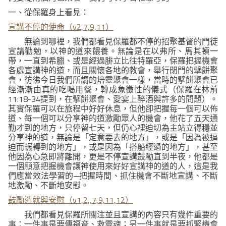
一、從保羅身上看見：
v2,7,9,11
宣講不停的使命（
）
無論到哪裡，我們都看見保羅都不停的招聚基督的門徒
宣講勸勉，以神的道來餵養。無論是在以弗所、馬其頓一
帶，一直到希臘、或是經過腓立比往特羅亞，保羅把握機會
各處宣講神的道，而且關懷各地的教會，舉行閉門的擘餅聚
會，彷彿今日我們所謂的培靈聚會一樣，當時的擘餅聚會已
經漸漸由真的吃喝用餐，轉成象徵性的儀式（保羅在林前
11:18-34
提到，在擘餅聚會、愛宴上醉酒與許多的問題）。
其實保羅可以在旅程中好好休息，但他卻把握每一個可以佈
道、每一個可以分享神的道激勵眾人的機會，他花了五天通
勤才到的地方，只停留七天，但仍心裡迫切為主站立得穩並
分享神的道，無論是「定意要去的地方」，或是「因為被逼
迫而輾轉到的地方」，或是因為「搭船經過的地方」，甚至
他因為心急即將離開，更是不停宣講鼓勵直到半夜，他都是
一個願意把握機會讓神使用來好好宣講神的道的人，這是我
們應當效法學習的─把握時間、抓住機會不斷地宣講、不斷
地激勵、不斷地安慰。
v1,2,,7,9,11,12
鼓勵造就與安慰（
）
我們都看見保羅所關注並且宣講的內容只有幾件重要的
事：一件事是要傳福音、救靈魂；另一件事就是要抓緊機會