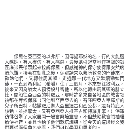
保羅在亞西亞的以弗所，因傳揚耶穌的名，行的大能遭
人嫉妒，有人模仿、有人痛惡，最後還引起當地作神龕的銀
匠底米丟帶頭起來控訴保羅，但感謝神的保守使保羅安然度
過危難。接著在動亂之後，保羅請來以弗所教會的門徒來，
勸勉他們，又轉往馬其頓，走遍那一代地方又繼續勸勉門
徒，一直到希利尼（希臘）住了三個月，本來想往敘利亞，
後來又因為猶太人預備設計害他，所以他轉由馬其頓的腓立
比，開船往亞西亞的特羅亞，那時許多來自各地區的教會領
袖都在等候保羅（同他到亞西亞去的，有庇哩亞人畢羅斯的
兒子所巴特，帖撒羅尼迦人亞里達古和西公都，還有特庇人
該猶，並提摩太，又有亞西亞人推基古和特羅非摩。）保羅
彷彿召聚了大家展開一場奮興培靈會，不但鼓勵教會領袖繼
續傳福音，並且也給予他們栽培訓練。從今天的這段經文我
們要從兩個角色來看，我們可以學習和思考的。