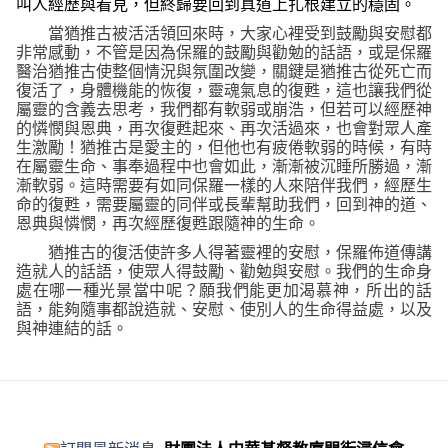
叫人經歷與看見，但終歸要回到真道上扎根建立的穩固。
當猶推古被活活領回來時，大家心裡受到鼓勵與安慰都
非常感動，不管是因為保羅的鼓勵與勸勉的話語，或是保羅
醫治猶推古使整個情況與氛圍改變，關鍵是猶推古從死亡而
復活了，身體機能的恢復，靈魂氣息的復甦，這也讓我們從
屬靈的含義去思考，我們都有軟弱或崩浩，但若可以經歷神
的憐憫與恩典，再次復甦起來、再次活過來，也會對眾人產
生激勵！猶推古是愛主的，但他也有疲倦軟弱的時候，有時
在屬靈生命、事奉過程中也會如此，漸漸被沉睡所勝過，漸
漸軟弱。這時需要有如同保羅一樣的人來陪伴我們，經歷生
命的復甦，需要屬靈的同伴或長輩幫助我們，回到神的道、
恩典與憐憫，再次經歷復甦跟隨神的生命。
猶推古的復活使許多人得著靈裡的安慰，保羅佈道傳講
造就人的話語，使眾人得鼓勵、勸勉與安慰。我們的生命身
處在哪一種光景當中呢？願我們能更加渴慕神，所出的話
語，能夠隨事都說造就、安慰、使別人的生命得益處，以及
與神連結的話。