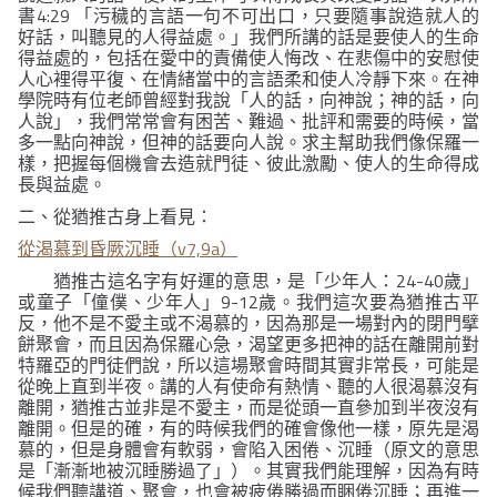
4:29
書
「污穢的言語一句不可出口，只要隨事說造就人的
好話，叫聽見的人得益處。」
我們所講的話是要使人的生命
得益處的，包括在愛中的責備使人悔改、在悲傷中的安慰使
人心裡得平復、在情緒當中的言語柔和使人冷靜下來。在神
學院時有位老師曾經對我說「人的話，向神說；神的話，向
人說」，我們常常會有困苦、難過、批評和需要的時候，當
多一點向神說，但神的話要向人說。求主幫助我們像保羅一
樣，把握每個機會去造就門徒、彼此激勵、使人的生命得成
長與益處。
二、從猶推古身上看見：
v7,9a
從渴慕到昏厥沉睡（
）
24-40
猶推古這名字有好運的意思，是「少年人：
歲」
9-12
或童子「僮僕、少年人」
歲。我們這次要為猶推古平
反，他不是不愛主或不渴慕的，因為那是一場對內的閉門擘
餅聚會，而且因為保羅心急，渴望更多把神的話在離開前對
特羅亞的門徒們說，所以這場聚會時間其實非常長，可能是
從晚上直到半夜。講的人有使命有熱情、聽的人很渴慕沒有
離開，猶推古並非是不愛主，而是從頭一直參加到半夜沒有
離開。但是的確，有的時候我們的確會像他一樣，原先是渴
慕的，但是身體會有軟弱，會陷入困倦、沉睡（原文的意思
是「漸漸地被沉睡勝過了」）。其實我們能理解，因為有時
候我們聽講道、聚會，也會被疲倦勝過而睏倦沉睡；再進一