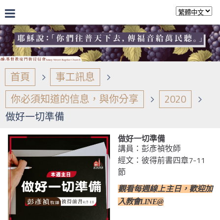
首頁
事工訊息
你必須知道的信息，與你分享
2020
做好一切準備
做好一切準備
講員：彭彥禎牧師
經文：彼得前書四章7-11
節
觀看每週線上主日，歡迎加
入教會LINE@