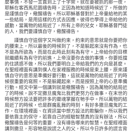
麼事情，不發一言直到上了十字架。就在要被抓的那一夜，
耶穌在客西馬尼園禱告時，正因為祂知道時候近了，所做的
是謹慎自守，儆醒禱告。所以耶穌基督對於上帝量給祂的某
一些結局，是用這樣的方式去因應。彼得也學得上帝給他的
感動，當萬物的結局近了，所有上帝的兒女，耶穌基督門徒
的人，我們要謹慎自守，儆醒禱告。
謹慎自守這個字又叫做約束，約束的意思就是你要把你
的腰束上，所以最後的時候到了，不是躲起來沒有作為，也
不是為所欲為，而是在此時此刻有為有守。上帝給你的目標
就繼續有為有守的前進，上帝沒要你去做的事情，你要抵擋
的住誘惑不做，所以我們要明白上帝給我們的方向是甚麼。
在聖經裡面有講到僕人在家裡服務的時候是束上腰，原來謹
慎自守的意思是準備好要行動，這就是萬物的結局近了的時
候很重要的寫照。不是躲藏起來，而是按照上帝的心意準備
行動。經文中第一個講到就是儆醒禱告，因為萬物的結局近
了的時候，說不定撒旦魔鬼比我們更努力在做事，在末世的
時候想方設法要把許多的靈魂掌握在牠手中。所以萬物的結
局近了的時候，也是群魔亂舞的時刻，有好多撒旦魔鬼的工
作，在環境裡面、在資訊當中想方設法的欺騙你，所以我們
要依靠主的保守，若靠自己的經驗智慧真的沒有辦法，所以
儆醒禱告是何等的重要，沒有禱告哪來的智慧。在聖經裡面
講到撒旦，形容牠是說謊之人的父，所以今日許多的謊言背