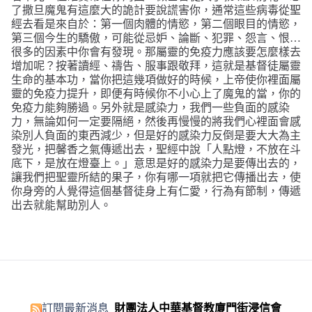
了撒旦魔鬼有這麼大的詭計要說謊害你，通常這些病毒從聖
經去看是來自於：第一個肉體的情慾，第二個眼目的情慾，
第三個今生的驕傲，可能從忌妒、論斷、犯罪、怨言、恨
…
很多的因素中你會有發現。那屬靈的免疫力應該要怎麼樣去
增加呢
？
按著讀經、禱告、服事跟敬拜，這就是基督徒屬靈
生命的基本功，當你把這幾項做好的時候，上帝使你裡面屬
靈的免疫力提升，即便有時候你不小心上了魔鬼的當，你的
免疫力能夠勝過。另外就是感染力，我們一些負面的感染
力，無論如何一定要隔絕，然後再慢慢的將我們心裡面會感
染別人負面的東西減少，但是好的感染力反倒是要大大為主
發光，把馨香之氣傳遞出去，聖經中說
「人點燈，不放在斗
底下，是放在燈臺上。」
意思是好的感染力是要傳出去的，
讓我們把聖靈所結的果子，你有哪一項就把它傳播出去，使
你身旁的人覺得這個基督徒身上有仁愛，行為有節制，傳遞
出去就能幫助別人。
訂閱最新消息
財團法人中華基督教廈門街浸信會