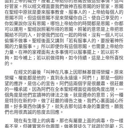
面對上帝的職分，按著上帝給你的恩賜去做這些事情，這叫
好管家。所以經文裡面要我們做神百般恩賜的好管家，恩賜
在聖經中原就是要來服事教會、服事人的，上帝給每個人的
恩賜不同，但這個恩賜不是來榮耀你自己、使自己享受的，
你如果說你沒有恩賜，哪怕上帝給你的時間都是恩賜，你都
可以運用。聖經說照著所得的恩賜，照著的意思是上帝把恩
賜給不同的人，好使我們加在一起的時候，沒有一個人可以
偷懶不做事。聖經後面又講到
「
若有服事人的，要按著神所
賜的力量服事。」
所以即便你有這個恩賜，也需要上帝給你
力量。在神的家裡面有太多事情可以服事擺上，若以前不
夠，如今補上；若以前做得夠，如今持續，這是上帝所喜悅
的。
在經文的最後
「叫神在凡事上因耶穌基督得榮耀。原來
榮耀、權能都是他的，直到永永遠遠。阿們！」
那是一個盼
望的應許，是信心的宣告。阿們這兩個字是很嚴肅、很莊嚴
的一種承諾，因為阿們在全本聖經裡面從兩個角度出現，一
個角度是他們宣讀神的律法之後，就是遵命的意思；另一種
是特別在新約中，做了莊嚴的禱告之後，我們心裏面誠心所
願。好多東西你講多了，就失去那句話本身的重要性，願我
們也用很真誠的態度去回應。
現在有生理上的病毒，那也有屬靈上面的病毒，你一樣
看不見，但確實常在你周圍，做基督徒久了就疏於防範，忘