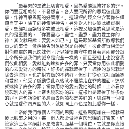
「最要緊的是彼此切實相愛，因為愛能遮掩許多的罪。
你們要互相款待，不發怨言。各人要照所得的恩賜彼此服
事，作神百般恩賜的好管家。」
這短短的經文包含著你在謹
慎自守中，除了向神儆醒禱告，另外對人也要彼此確實相
愛。聖經裡面講很多次彼此相愛，這裡又加強的意思就是這
真的是重要的，
「你要盡心、盡性、盡意、盡力愛主你的
神。其次就是說：要愛人如己。」
這是耶穌基督所教導我們
重要的事情，儆醒禱告對象絕對是向神的，彼此確實相愛是
對你屬靈的弟兄姊妹們，所以謹慎自守中包含著這兩部分跟
上帝所分派我們的誡命是完全一樣的，而且聖經上也說當我
們彼此相愛，愛就能夠遮掩許多的罪。只要當你用彼此相愛
的心去愛對方的時候，好多的罪就遮掩了，遮掩的意思就是
除去這些罪。也許對方做的不夠好，但你打從心底裡面饒恕
和愛他，他受了感動從此以後就不繼續走在罪的裡面，這樣
就遮掩了許多的罪；當你用你的愛去愛他的時候，上帝看你
饒恕別人的罪，上帝也饒恕你的罪，這樣也是遮掩了許多你
的罪。這句話從好多層面去解讀都是美好的，總歸有一個核
心就是愛你四周圍的人，就如同上帝也是如此愛你一樣。
上帝給我們每個人不同的恩賜，這些恩賜加在一起就是
彼此服事之用的，每一個人都要做神百般恩賜的好管家。好
管家這三個字絕對不是教會裡面某一個職位，它就是你直接