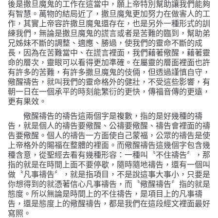
後是撒旦魔鬼的工作在這當中，願上帝特別幫助讓我們能夠
有智慧。萬物的結局近了，撒旦魔鬼更加努力在做害人的工
作，其實上帝容許撒旦魔鬼還存在，也是另外一種形式的訓
練我們，無論是撒旦魔鬼的謊言或者是苦難的臨到，幫助弟
兄姊妹不斷的調整、適應、勝過，使我們的靈命不斷的成
長，因為在苦難當中、在謊言裡面，我們藉著儆醒，藉著靈
命的層次，靈眼可以看得更加準確。在屬靈的層面裡面也許
有許多的苦難，有許多撒旦魔鬼的伎倆，但透過謹慎自守，
儆醒禱告，就叫我們的靈命格外的健壯，不受這些影響，有
朝一日在一個承平的時刻能繁衍的更快，傳福音傳的更遠，
更有果效。
儆醒禱告的禱告這兩個字是複數，指的是好幾種的禱
告，就是個人的禱告要儆醒、公禱要儆醒、禱告會裡面的禱
告要儆醒。個人的禱告一方面使自己蒙福，公眾的禱告是使
上帝格外的賜福在整體的裡面。而儆醒禱告這幾個字包含幾
種含意，從聖經去看有幾種形容：一種叫〝不住禱告〞，那
指的就是在時間上面不要停歇，隨時隨地禱告，還有一個叫
做〝凡事禱告〞，就是指項目，不是說這事大事小，只要是
你想得到的就憑著信心凡事禱告，而〝儆醒禱告〞指的就是
態度。所以無論是時間上的不住禱告，是項目上的凡事禱
告，還是態度上的儆醒禱告，都是我們在這段經文裡面最好
寫照。