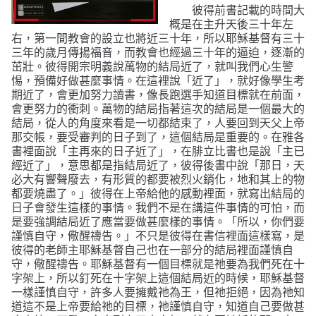
彼得前書記載的時間大
概是在主升天後三十年左
右，第一間教會的設立也將近三十年，所以耶穌基督有三十
三年的歲月傳揚福音，而教會也經過三十年的逼迫，逐漸的
茁壯。彼得開宗明義說萬物的結局近了，就叫我們心生警
惕，預備好做甚麼事情。在這裡說「近了」，就好像學生考
期近了，會更加努力讀書，像長跑選手知道目標就在前面，
會更努力的衝刺。萬物的結局指著這次的結局是一個最大的
結局，從人的角度來看是一切都結束了，人要回到天父上帝
那交帳，要受審判的日子到了，這個結局是重要的。在雅各
書裡面說
「主再來的日子近了」
，在腓立比書也是說
「主已
經近了」
，意思都是指結局近了，彼得後書中說
「那日，天
必大有響聲廢去，有形質的都要被烈火銷化，地和其上的物
都要燒盡了。」
彼得在上帝給他的感動裡面，就寫出結局的
日子會發生這樣的事情。我們不是在講這件事情的可怕，而
是要強調結局近了應當要做甚麼樣的事情。
「所以，你們要
謹慎自守，儆醒禱告。」
不只是彼得在書信裡面這樣寫，是
彼得的老師主耶穌基督自己也在一部分的結局裡面謹慎自
守，儆醒禱告。耶穌基督有一個目標就是祂要為我們死在十
字架上，所以釘死在十字架上這個結局近的時候，耶穌基督
一樣謹慎自守，許多人要擁戴祂為王，但祂拒絕，因為祂知
道這不是上帝要給祂的目標，祂謹慎自守，知道自己要做甚