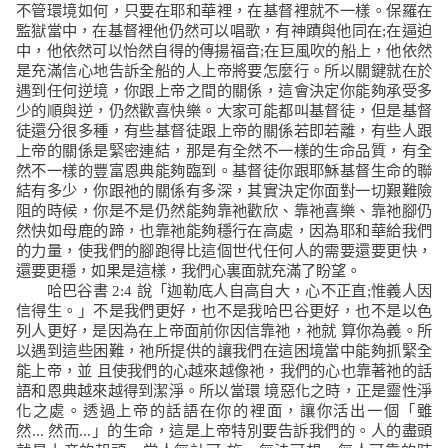
不管環境如何，只要在耶和華裡，在基督裡就不一樣。保羅在
監獄當中，在基督裡他仍然可以唱歌，有神蹟與他同在
;
在逼迫
中，他依然可以怡然自得的傳揚福音
;
在巨風吹的船上，他依然
是充滿信心地告訴全船的人上帝將要怎麼行。所以關鍵就在於
遇到任何逆境，你跟上帝之間的關係，這會決定你能夠承受多
少的順與逆，仍然歡喜快樂。大家可能都叫基督徒，但是基督
徒還分很多種，有些基督徒跟上帝的關係若即若離，有些人跟
上帝的關係是緊密連結，那是有全然不一樣的生命品質，有全
然不一樣的豐富恩典能夠臨到。基督徒你跟耶穌基督生命的聯
結有多少，你跟祂的關係有多深，其實決定你面對一切艱難險
阻的時候，你是不是仍然能夠靠祂歡欣、靠祂喜樂、靠祂腳仍
然快如母鹿的蹄，也靠祂能夠穩行在高處，因為耶和華給我們
的力量，使我們的腳跑得比這個世代任何人的需要還要更快，
還要更穩，如果是這樣，我們心裏面就充滿了盼望。
哈巴谷書
2:4
說「
迦勒底人自高自大，心不正直;惟義人因
信得生。
」不是我們更好，也不是我哈巴谷更好，也不是以色
列人更好，是因為在上帝面前你因信靠祂，祂就
算你為義。所
以遇到這些困難，祂所提供的讓我們在這困境當中能夠抓緊全
能上帝，並
且使我們的心越來越像祂，我們的心也靠著祂的話
語和恩典越來越得到潔淨。所以當環
境惡化之時，正是靈性淨
化之處。透過上帝的話語在你的裡面，讓你活出一個「雖
然
...
然而
...
」的生命，這是上帝特別要告訴我們的。人的盡頭