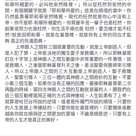
和華所親愛的，必叫他安然睡覺。
」所以從枉然到安然的中
間，有個關鍵字就是「耶和華所愛的」這是在順境的當中，你
仍然能靠著耶和華安然睡覺。現代的枉然就是你心中沒有上
帝，你不是耶
和華所親愛的，你買屋辛苦一輩子也是枉然，你
創業很努力也是枉然，你生活平順也是
枉然。要怎樣才能不枉
然
?
就是因耶和華，就是在基督裡，就是你有上帝的同在才能
夠
真正的充滿恩典。
上帝跟人之間有三個很重要的互動，就是上帝創造人，但
是人犯了罪，上帝差派祂的
獨生愛子來救贖人，所以耶穌基督
釘在十字架上是神跟人之間互動當中非常重要的一件事情，就
是救贖人，之後當耶穌基督升天之後，差派聖靈保惠師來引導
人。所以上帝跟
人之間的三大互動是上帝創造人，聖子救贖
人，聖靈引導人，三位一體的真神跟人之間奇妙的互動。不要
小看三個互動，如果你沒有正確的回應，最後耶穌基督第二次
再臨的時候，第四次神跟人之間的互動就是審判人。願我們在
這三個互動裡面用正確的方式與神連結，人生如果有了上帝，
就算是哈巴谷所說的逆境，或者是所羅門所說的順境，只要你
的人生是跟上帝連結的，只要你是在基督裡的，只要關係係數
越高你就在順與逆之間更加的蒙福，不論是順是逆，只要有上
帝的人生才是真正的美好。