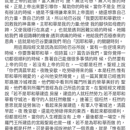
就是上帝的起頭，當人無計可
施、無法可想、無人可靠的時
候，正是上帝出來要引導你、幫助你的時候。當你不是全
然沒
有辦法的時候，總是不懂得謙卑來到上帝面前，總還想靠自己
的力量，靠自己的想
法，所以哈巴谷說「
我要因耶和華歡欣，
因救我的神喜樂。主耶和華是我的力量;他使 我的腳快如母鹿的
蹄，又使我穩行在高處。
」也就是遇到困難災禍的時候，祂賜
給我們
峰迴路轉的機會
;
遇到病痛的時候，祂給我們否極泰來的
恩典，這就是哈巴谷要讓我們
明白「因耶和華」的關鍵時刻。
用這兩段經文是因為如同哈巴谷所說，當有一些逆境來的
時候，你要靠著耶和華，
但詩篇
127
篇告訴我們，當你覺得一
切都很順利的時候，靠著自己能做很多事情的時
候，仍然要有
上帝的同在，若沒有上帝的同在，一切都是枉然。聖經上說
「
你們清晨早起，夜晚安歇，吃勞碌得來的飯，本是枉然;惟有
耶和華所親愛的，必叫他安然睡覺。
」這一篇其實是已經進到
耶路撒冷城裡面，他們眼中看到所羅門所蓋的榮華美好的
聖
殿，他們看到所羅門曾經為自己所造的皇宮。在聖經經文裡面
說「
若不是耶和華建造 房屋，建造的人就枉然勞力;若不是耶和
華看守城池，看守的人就枉然儆醒。
」連著三
個枉然，枉然的
意思就是徒勞無功，看起來房屋建造，有軍人守著城池，清晨
早起，夜
晚安歇，還能吃勞碌得來的東西，看起來都很順利，
但都是枉然。當你的人生裡面沒有
上帝，最後都是一場空。所
羅門王所建造的宮殿聖殿也是一樣，若不是為耶和華而做
的，
最後都是枉然。可是最後卻說祂給了一個恩典，就是「
惟有耶