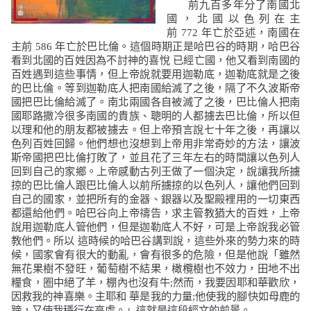
前九百多年分了南國北
國，北國以色列在主
前
772
年亡於亞述，南國在
主前
586
年亡於巴比倫。這個時期正是哈巴谷的時期，哈巴谷
看到北國的百姓因為不討神的喜悅
已經亡國，他又看到南國的
百姓遇到這些事情，但上帝說就要用迦勒底，迦勒底就是之
後
的巴比倫。等到迦勒底人把南國給滅了之後，隔了不久波斯帝
國把巴比倫給滅了。南北兩國各自被滅了之後，巴比倫人把南
國耶路撒冷很多南國的貴族、聰明的人都擄去巴比倫，所以但
以理和他的朋友都被擄去。但上帝預言說七十年之後，再讓以
色列百姓回歸。他們想也沒想到上帝用非常奇妙的方法，讓波
斯帝國把巴比倫打敗了，並且花了三年左右的時間讓以色列人
回到自己的家鄉。上帝感動古列王做了一個決定，說讓我所擄
掠的巴比倫人跟巴比倫人以前所擄掠的以色列人，讓他們回到
自己的國家，並把所有的金器、銀器以及聖殿裡用的一切東西
都還給他們。哈巴谷向上帝禱告，求主管教猶大的百姓，上帝
說用迦勒底人管他們，但是迦勒底人不好，可是上帝說我必管
教他們。所以
這時候的哈巴谷講到說，這些外來的勢力來的時
候，國家會有很大的動亂，會有很多的危險，但是他說「
雖然
無花果樹不發旺，葡萄樹不結果，橄欖樹也不效力，田地不出
糧食，圈中絕了羊，棚內也沒有牛;然而，我要因耶和華歡欣，
因救我的神喜樂。主耶和 華是我的力量;他使我的腳快如母鹿的
蹄，又使我穩行在高處。
」這就是這段經文的前景。