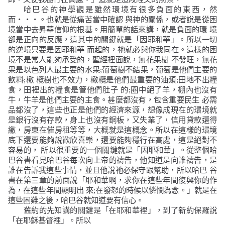
哈巴谷的神學觀是雖然環境有很多負面的東西，然
而・・・。也就是從痛苦當中確認
與神的關係，或者說是從困
境當中去昇華信仰的根基。用簡單的話來講，就是負面的環
境
卻是正向的反應，這其中的關鍵就是「因耶和華」。所以一切
的逆境只要是因耶和華
而起的，祂就必與你我同在。這樣的困
境不是常人能夠承受的，聖經裡面說，無花果樹
不發旺，無花
果是以色列人最主要的水果
;
葡萄樹不結果，葡萄是他們主要的
飲料
;
橄
欖樹也不效力，橄欖是他們最重要的油類
;
田地不出糧
食，田裡出的糧食是管他們肚子
的
;
圈中絕了羊，棚內也沒有
牛，牛羊是他們主要的主食。甚麼都沒有，包含重要民生
必需
品都沒了，這些也正是他們的經濟來源，想像成現在的環境就
是銀行沒有存款，身上也沒有銅板，又失業了，信用貸款還得
繳，房東在催房租等等，大概就是這概念。所以在這樣的環境
底下還要能夠說歡欣喜樂，還要能夠穩行在高處，這是絕對不
容易的，
所以很重要的一個關鍵就是「因耶和華」。從整個哈
巴谷書看見哈巴谷每次向上帝的禱告，他知道是向誰禱告，是
誰在告訴我這些事情，並且他說祂必保守跟幫助，所以哈巴
谷
書在第三章的前面說「
耶和華啊，求你在這些年間復興你的作
為，在這些年間顯明出 來;在發怒的時候以憐憫為念。
」就是在
這些困難之後，哈巴谷就知道要有信心。
舊約的先知講的關鍵是「在耶和華裡」，到了新約保羅說
「在耶穌基督裡」。所以