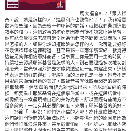
馬太福音
8:27
「眾人稀
奇，說：這是怎樣的人？連風和海也聽從他了！」
我非常喜
歡這段聖經，因為最後一句耶穌的問話，就把我們帶到這個
敘事的核心。這個敘事的核心是因為門徒不認識耶穌基督，
你可能會覺得這怎麼可能？因為他們忽然間彼此對問說，這
是怎樣的人。如果你想知道耶穌是怎樣的人，你可能要好好
花幾個禮拜來這裡聽道，甚至是花一年兩年讀聖經，就覺得
這些足夠你相信耶穌基督，但事實上你是要用一生的時間，
持續地去認識耶穌基督是怎樣的人。鑽石要經過多次地切割
和磨光，當光線照射進去才能夠透過每一面閃耀出來，這樣
代表這是個好的鑽石；聖經裡面的上帝也是一樣，祂豈不是
用聖經來顯現出祂的美好，四福音書就像四顆閃亮的鑽石，
把耶穌每一個榮耀的面貌光彩發揮出來。所以讀聖經的時
候，都要看出耶穌基督在這個事件當中，或在這段話當中，
就像鑽石一樣呈現祂自己的美好光彩。所以聖經有些地方不
是多餘的，一定有其必要的向度，來展示耶穌基督的美好。
26
節
「耶穌說：你們這小信的人哪！為什麼膽怯呢？」
這句話把門徒問的都無法回答，耶穌責備他們的原因是因為
他們懼怕風浪這件事，甚至於懼怕到一個地步要把耶穌搖起
來。所以耶穌才問說你們為甚麼膽怯，膽怯的原因是因為你