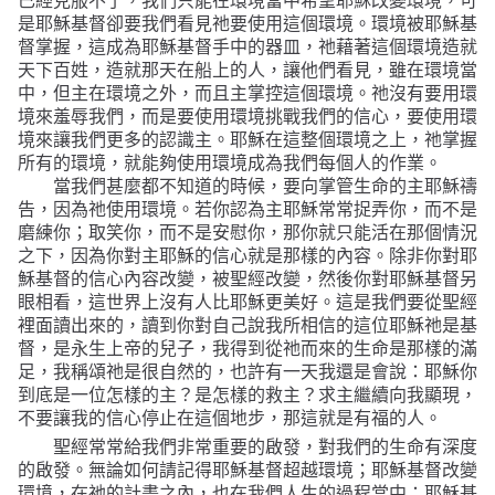
已經克服不了，我們只能在環境當中希望耶穌改變環境，可
是耶穌基督卻要我們看見祂要使用這個環境。環境被耶穌基
督掌握，這成為耶穌基督手中的器皿，祂藉著這個環境造就
天下百姓，造就那天在船上的人，讓他們看見，雖在環境當
中，但主在環境之外，而且主掌控這個環境。祂沒有要用環
境來羞辱我們，而是要使用環境挑戰我們的信心，要使用環
境來讓我們更多的認識主。耶穌在這整個環境之上，祂掌握
所有的環境，就能夠使用環境成為我們每個人的作業。
當我們甚麼都不知道的時候，要向掌管生命的主耶穌禱
告，因為祂使用環境。若你認為主耶穌常常捉弄你，而不是
磨練你；取笑你，而不是安慰你，那你就只能活在那個情況
之下，因為你對主耶穌的信心就是那樣的內容。除非你對耶
穌基督的信心內容改變，被聖經改變，然後你對耶穌基督另
眼相看，這世界上沒有人比耶穌更美好。這是我們要從聖經
裡面讀出來的，讀到你對自己說我所相信的這位耶穌祂是基
督，是永生上帝的兒子，我得到從祂而來的生命是那樣的滿
足，我稱頌祂是很自然的，也許有一天我還是會說：耶穌你
到底是一位怎樣的主？是怎樣的救主？求主繼續向我顯現，
不要讓我的信心停止在這個地步，那這就是有福的人。
聖經常常給我們非常重要的啟發，對我們的生命有深度
的啟發。無論如何請記得耶穌基督超越環境；耶穌基督改變
環境，在祂的計畫之內，也在我們人生的過程當中；耶穌基