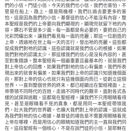
們的小信。門徒小信，今天的我們也小信，我們也害怕，不
管是在船上、路上，還是飛機裡，我們比過去要更多的害
怕，這是因為我們的小信。基督徒的信心不能沒有內容，整
本聖經是我們的上帝要向我們顯現的，顯現完就留下祂的內
容。鑽石不管是多少面，每一面都是有必要的，要把自己的
光彩閃耀出來，讓我們看見每一面的亮麗；那這一位創造的
上帝，透過祂在世上每一天的言行，發出祂的亮麗。這些都
促成我們對祂的認識，這些認識就是我們信心的根據，如果
我們對祂的認識太少，那這樣我們的信心是沒有內容的，甚
至對象錯誤。整本聖經有一個最重要且最基本的，就是我們
對上帝信心的回應，如果我們對祂的信心有偏差，我們所表
現出來的就會有偏差，如果我們對上帝的認識只知道幾個面
向，那對上帝的信心也就只有這幾個面向而已。從創立這個
世界，一直到整個世界的終末，都已經顯出在聖經裡面，上
帝帶領不同時代的百姓，走過不同時代的艱辛，面對各式各
樣的試探與挑戰，這都寫在聖經裡。讓我們不只用眼睛看得
見，甚至是眼睛看不見的異象，都是用同一本聖經帶領我
們，壯大我們的世界觀，也擴大我們對上帝的認識，這就成
為我們對祂的信心根據。基督徒的禱告是不需要用眼睛看見
上帝在哪裡，而是用信心的眼睛知道我們的主一直與我們同
在。這段聖經有一個核心，不是在說門徒的小信，是耶穌在