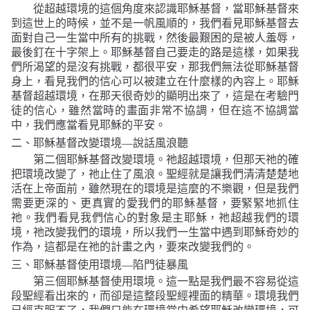
從超越環境的這個角度來認識耶穌基督，當耶穌基督來
到這世上的時候，並不是一帆風順的，我們看見耶穌基督去
面對自己一生當中所有的挑戰，然後最艱困的是被人羞辱，
最後釘在十字架上。耶穌基督自己要走的路是這樣，如果我
們所渴望的是沒有挑戰，都很平安，那我們無法從耶穌基督
身上，看見我們的信心可以被建立在什麼樣的內容上。耶穌
基督超越環境，在那天很奇妙的顯明出來了，這是在考驗門
徒的信心，雖然當時的畫面非常不協調，但在這不協調當
中，我們應當看見耶穌的平安。
二、耶穌基督改變環境
—
說話風浪聽
第二個耶穌基督改變環境。祂超越環境，但那天祂的確
把環境改變了，祂止住了風浪。聖經就是讓我們清清楚楚地
活在上帝面前，雖然現在的環境是這麼的不樂觀，但是我們
需要更深的、更真實的愛我們的耶穌基督，要緊緊地抓住
祂。我們看見我們信心的對象是主耶穌，祂超越我們的環
境，祂改變我們的環境，所以我們一生當中遇到耶穌奇妙的
作為，這都是在祂的計畫之內，要來改變我們的。
三、耶穌基督使用環境
—
陷門徒暴風
第三個耶穌基督使用環境。這一點是我們最不容易從這
段聖經看出來的，而卻是這整段聖經裡面的精華。環境我們