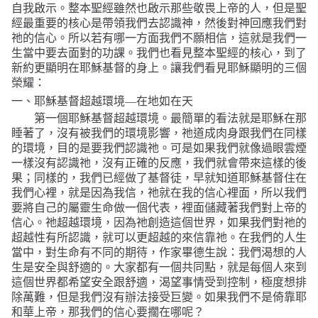
自我啟示。整本聖經雖然也啟示那些敬畏上帝的人，但是聖
經最重要的核心是帶領我們去認識神，然後對神回應我們對
祂的信心。所以若有哪一方面我們不願相信，這就是我們一
生當中要去面對的功課。我們也看見整本聖經的核心，到了
新約更顯明在耶穌基督的身上。讓我們看見耶穌顯明的三個
榮耀：
一、耶穌基督超越環境
—
在地如在天
第一個耶穌基督超越環境。最簡單的看法就是耶穌在那
睡著了，沒有被我們的環境影響，祂道成肉身跟我們在同樣
的環境，目的是要我們認識祂。可是如果我們就像過眼雲煙
一樣沒有認識祂，沒有正確的反應，我們就會帶來這樣的後
果；同樣的，我們已經做了基督徒，早就知道耶穌基督住在
我們心裡，就是因為我信，祂就在我的信心裡面，所以我們
要將自己的屬靈生命做一個代表，裡面儲藏著我們對上帝的
信心。祂超越環境，因為祂創造這個世界，如果我們對祂的
超越性有所認識，就可以更超越的來信靠祂。在我們的人生
當中，對生命有不同的期待，作家畢德生說：我們渴想的人
生是安全與舒適的。大家都有一個共同點，就是每個人來到
這個世界都希望安全跟舒適，渴望事情受到控制，極度想排
除萬難，但是我們沒有辦法接受巨變。如果我們不是倚靠耶
和華上帝，那我們的信心要擱在哪呢？