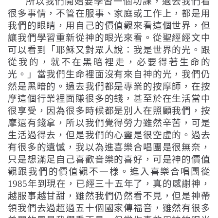
所以我們開始要學習一個功課，過去我們看
很多事情，不管在服事、家庭或工作上，都是用
我們的眼睛，用自己的價值觀來看這個世界，但
讓我們學習重新從神的眼光來看。從聖經經文中
可以看到
「耶穌又對眾人說：我是世界的光。跟
從我的，就不在黑暗裡走，必要得著生命的
光。」
當我們生命裡面沒有來自神的光，我們仍
然是黑暗的。過去我們都是專業的按摩師，在按
摩這個行業裡面賺很多的錢，甚至於在生活當中
很享受，因為很多時候都是別人在照顧我們，按
摩還有錢拿，所以我們覺得勞力雖然辛苦，可是
生活過得去，但是我們的心靈是很空虛的。過去
有很多的遺憾，我以為進喜樂合唱團是很無奈，
只是想滿足自己喜歡音樂的喜好，可是神的價值
觀跟我們的價值觀不一樣。進入喜樂合唱團從
1985
年到現在，已經三十五年了，真的感謝神，
越服事越甘甜，雖然我們仍然看不見，但是神帶
領我們去過超過五十個國家傳福音，雖然有很多