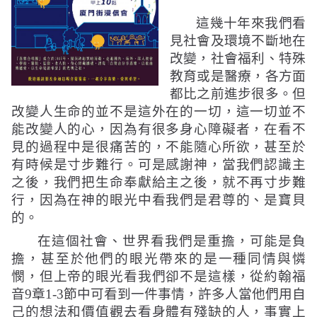
這幾十年來我們看
見社會及環境不斷地在
改變，社會福利、特殊
教育或是醫療，各方面
都比之前進步很多。但
改變人生命的並不是這外在的一切，這一切並不
能改變人的心，因為有很多身心障礙者，在看不
見的過程中是很痛苦的，不能隨心所欲，甚至於
有時候是寸步難行。可是感謝神，當我們認識主
之後，我們把生命奉獻給主之後，就不再寸步難
行，因為在神的眼光中看我們是君尊的、是寶貝
的。
在這個社會、世界看我們是重擔，可能是負
擔，甚至於他們的眼光帶來的是一種同情與憐
憫，但上帝的眼光看我們卻不是這樣，從約翰福
音
9
章
1-3
節中可看到一件事情，許多人當他們用自
己的想法和價值觀去看身體有殘缺的人，事實上