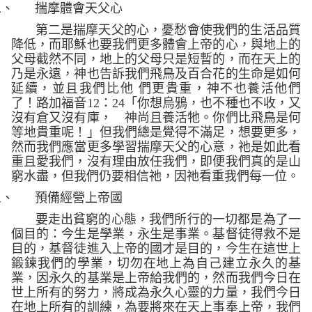
二、
揣摩體會天父心
第二是揣摩天父的心，憂愁會使我們的生活品質
降低，而耶穌也要我們更多體會上帝的心，與地上的
父母截然不同，地上的父母只是短暫的，而在天上的
乃是永遠，神也告訴我們飛鳥及百合花的生命是如何
延續，並且我們比他
們更貴重，神不也養活他們
了！路加福音
12
：
24
「你想烏鴉，也不種也不收，又
沒有倉又沒有庫， 神尚且養活牠。你們比飛鳥是何
等地貴重呢！」
但我們總是覺得不滿足，想要更多，
然而我們應當更多學習揣摩天父的心意，祂是如此看
重且愛我們，沒有理由放任我們，即便我們真的是山
窮水盡，但我們仍要相信祂，因祂看重我們每一位。
三、
預備經營上帝國
要走出貧窮的心態，我們所行的一切都是為了一
個目的：今生是學業，永生是事業。基督徒得救不是
目的，基督徒進入上帝的國才是目的，今生在這世上
鍛鍊我們的學業，切勿在地上為自己建立永久的基
業，因永久的基業是上帝給我們的，然而我們今日在
世上所有的努力，將成為永久心靈的力量，我們今日
在地上所有的訓練，為要將來在天上事奉上帝，我們