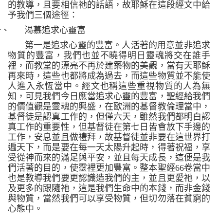
的教導，且要相信祂的話語，故耶穌在這段經文中給
予我們三個途徑：
一、
渴慕追求心靈富
第一是追求心靈的豐富。人活著的用意並非追求
物質的豐富，我們也並不曉得明日靈魂將交在誰手
裡，而教堂的漂亮不再於建築物的美觀，當有天耶穌
再來時，這些也都將成為過去，而這些物質並不能使
人進入永恆當中。經文也稱這些重視物質的人為無
知，可見我們今日應當追求心靈的豐富，聖經給我們
的價值觀是靈魂的興盛，在歐洲的基督教倫理當中，
基督徒是認真工作的，但僅六天，雖然我們都明白認
真工作的重要性，但基督徒在第七日皆會放下手邊的
工作，安息並且做禮拜，故基督徒並非要在這世界打
遍天下，而是要在每一天太陽升起時，得著祝福，享
受從神而來的滿足與平安，並且每天成長，這便是我
們活著的目的，使靈裡更加豐富。整本聖經
66
卷當中
也是教導我們要更認識造我們的主，並且更愛祂，以
及更多的跟隨祂，這是我們生命中的本錢，而非金錢
與物質，當然我們可以享受物質，但切勿落在貧窮的
心態中。