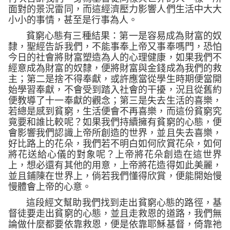
面對的景況雷同，而這經濟壓力影響人們生活中大大
小小的事情，甚至是行事為人。
貧窮心態有三種結果
：第一是容易成為財富的奴
隸，聖經告訴我們，不能事奉上帝又事奉嗎門，恐怕
今日的社會將財富塑造為人的心理健康，如果我們不
經意成為財富的奴隸，便將財富與金錢成為我們的救
主；第二是捨不得奉獻，或許應當從學生時期便當開
始學習奉獻，不會受到踏入社會的干擾，況且從舊約
便教導了十一奉獻的觀念；第三是失去生活的喜樂，
若總是感到貧窮，生活便會不再喜樂，而這份貧窮究
竟要和誰比較呢？如果我們持續擁有貧窮的心態，便
會影響我們認識上帝所創造的世界，並且失去喜樂，
好比路上的花朵，我們若不明白如何欣賞花朵，如何
將花送給心儀的對象呢？上帝將花朵創造在這世界
上，想必還有其他的用意，上帝將花造得如此美麗，
並且鋪陳在世界上，倘若我們懂得欣賞，便能開始慢
慢體會上帝的心意。
這段經文幫助我們找到走出貧窮心態的路徑，基
督徒要走出貧窮的心態，並且走救恩的道路，我們無
論做什麼都要依靠救恩，便是依靠耶穌基督，倚靠祂