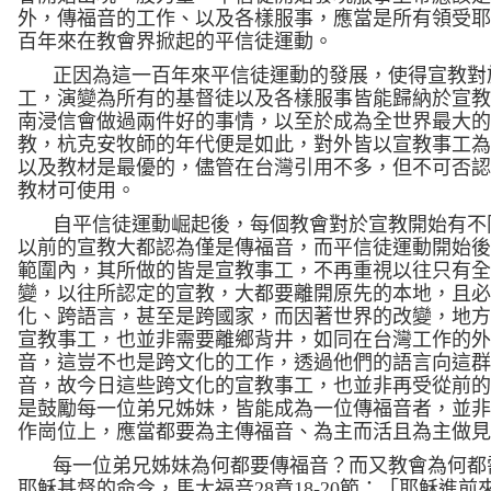
外，傳福音的工作、以及各樣服事，應當是所有領受
百年來在教會界掀起的平信徒運動。
正因為這一百年來平信徒運動的發展，使得宣教對
工，演變為所有的基督徒以及各樣服事皆能歸納於宣
南浸信會做過兩件好的事情，以至於成為全世界最大
教，杭克安牧師的年代便是如此，對外皆以宣教事工
以及教材是最優的，儘管在台灣引用不多，但不可否
教材可使用。
自平信徒運動崛起後，每個教會對於宣教開始有不
以前的宣教大都認為僅是傳福音，而平信徒運動開始
範圍內，其所做的皆是宣教事工，不再重視以往只有
變，以往所認定的宣教，大都要離開原先的本地，且
化、跨語言，甚至是跨國家，而因著世界的改變，地
宣教事工，也並非需要離鄉背井，如同在台灣工作的
音，這豈不也是跨文化的工作，透過他們的語言向這
音，故今日這些跨文化的宣教事工，也並非再受從前
是鼓勵每一位弟兄姊妹，皆能成為一位傳福音者，並
作崗位上，應當都要為主傳福音、為主而活且為主做
每一位弟兄姊妹為何都要傳福音
？而又教會為何都
耶穌基督的命令，馬太福音
28
章
18-20
節
：「耶穌進前