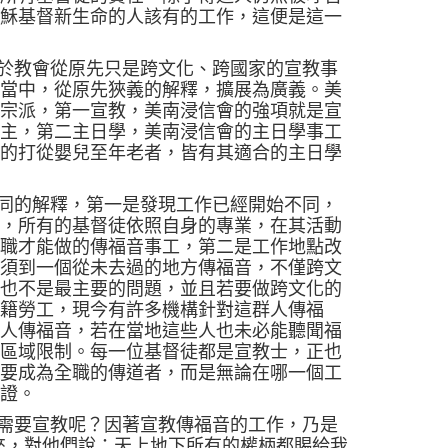
耶穌基督新生命的人該有的工作，這便是這一
於教會從原先只是跨文化、跨國家的宣教事
教當中，從原先狹義的解釋，擴展為廣義。美
的宗派，第一宣教，美南浸信會的強項就是宣
為主，第二主日學，美南浸信會的主日學事工
認的打從嬰兒至年老者，皆有其適合的主日學
同的解釋，第一是發現工作已經開始不同，
後，所有的基督徒依照自身的專業，在其活動
全職才能做的傳福音事工，第二是工作地點改
必須到一個從未去過的地方傳福音，不僅跨文
方也不是最主要的問題，並且若要做跨文化的
外籍勞工，現今有許多機構針對這群人傳福
群人傳福音，若在當地這些人也未必能聽聞福
的區域限制。每一位基督徒都是宣教士，正也
非要成為全職的傳道者，而是無論在哪一個工
見證。
需要宣教呢？因著宣教傳福音的工作，乃是
來，對他們說：天上地下所有的權柄都賜給我