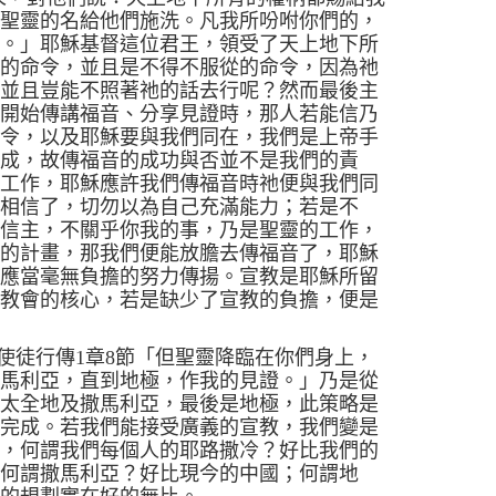
、聖靈的名給他們施洗。凡我所吩咐你們的，
了。」
耶穌基督這位君王，領受了天上地下所
受的命令，並且是不得不服從的命令，因為祂
？並且豈能不照著祂的話去行呢？然而最後主
人開始傳講福音、分享見證時，那人若能信乃
命令，以及耶穌要與我們同在，我們是上帝手
完成，故傳福音的成功與否並不是我們的責
的工作，耶穌應許我們傳福音時祂便與我們同
刻相信了，切勿以為自己充滿能力；若是不
方信主，不關乎你我的事，乃是聖靈的工作，
祂的計畫，那我們便能放膽去傳福音了，耶穌
，應當毫無負擔的努力傳揚。宣教是耶穌所留
是教會的核心，若是缺少了宣教的負擔，便是
使徒行傳
1
章
8
節
「但聖靈降臨在你們身上，
撒馬利亞，直到地極，作我的見證。」
乃是從
猶太全地及撒馬利亞，最後是地極，此策略是
力完成。若我們能接受廣義的宣教，我們變是
音，何謂我們每個人的耶路撒冷？好比我們的
；何謂撒馬利亞？好比現今的中國；何謂地