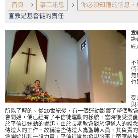
首頁
事工訊息
你必須知道的信息，
宣教是基督徒的責任
宣
講
經
不
倘
無
也
受
與
所能了解的。從
20
世紀後，有一個運動影響了整個教
會開始，便已經有了平信徒運動的樣貌，當時後受浸
於平信徒運動的崛起，由於長期教會對於傳道人的觀
傳道人的工作，故稱這些傳道人為聖聘人員，其負責
會開始出現一股力量，平信徒開始發現服事上帝應該