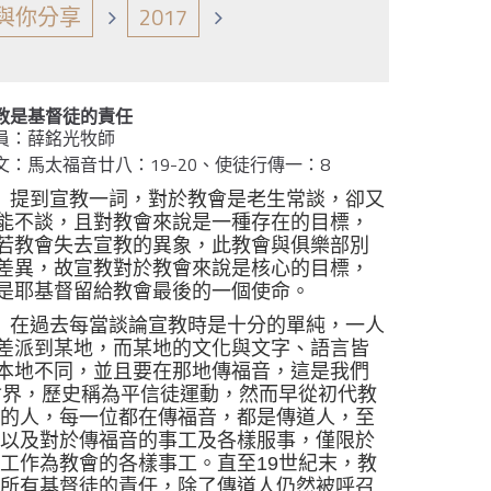
與你分享
2017
教是基督徒的責任
員：薛銘光牧師
文：馬太福音廿八：19-20、使徒行傳一：8
提到宣教一詞，對於教會是老生常談，卻又
能不談，且對教會來說是一種存在的目標，
若教會失去宣教的異象，此教會與俱樂部別
差異，故宣教對於教會來說是核心的目標，
是耶基督留給教會最後的一個使命。
在過去每當談論宣教時是十分的單純，一人
差派到某地，而某地的文化與文字、語言皆
本地不同，並且要在那地傳福音，這是我們
會界，歷史稱為平信徒運動，然而早從初代教
後的人，每一位都在傳福音，都是傳道人，至
念以及對於傳福音的事工及各樣服事，僅限於
的工作為教會的各樣事工。直至
19
世紀末，教
是所有基督徒的責任，除了傳道人仍然被呼召