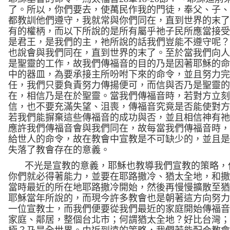
了。所以，你們要去，使萬民作我的門徒，奉父、子
都教訓他們遵守，我就常與你們同在，直到世界的末
有的權柄，而以下所說的是所有屬乎祂子民所應當接
是君王，是我們的主，祂所說的話我們豈能不遵守呢
也說會與我們同在，直到世界的末了。至於當我們向
是聖靈的工作，故我們傳福音的目的乃是因著耶穌的
中的器皿，為要承接主所吩咐下來的命令，並且努力
任，我們只要負責努力傳揚便可，而信與否乃是聖靈
在，相信乃是在於聖靈。當我們傳福音時，若對方立
信，也不要充滿失望、沮喪，傳福音究竟是否能使對
若我們能摒棄這些傳福音的成功與否，並且相信神有
應許我們傳福音會與我們同在，故每當我們傳福音時
給世人的命令，故在教會中宣教是不可缺少的，並且
失落了教會存在的意義。
不光是宣教的意義，耶穌也教導我們宣教的策略，
你們就必得著能力，並要在耶路撒冷、猶太全地，和
當時最近的所在地耶路撒冷開始，然後再慢慢擴散至
耶穌當年所說的，而現今許多教會也是朝著這方向努
一位宣教士，而我們便要從我們最近的家庭開始傳福
家庭、鄰居，整個台北市；何謂猶太全地？好比台灣