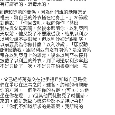
沒有打麻醉的、消毒水的。
師傅和徒弟的關係，因為他們說的話時常是
那裡去，將自己的外衣搭在他身上。」
20
節說
亞對他說：「你回去吧，我向你作了甚麼
容我先與父母親嘴，然後來跟隨你，以利亞回
升天以前，他又說了不要跟從我，結果以利沙
跟以利沙說不要跟我，但以利沙卻是跟到底。
開以前要我為你做什麼？
以利沙說：
「願感動
加倍感動我，跟以利亞有沒有關係？是沒關係
上帝在以利亞身上的恩膏，後來以利亞被接升
，披戴了以利亞的外衣，到了河邊以利沙拿起
水不是只開了一次，不是只在約書亞開那一次
，父已經將萬有交在祂手裡且知道自己是從
他們在爭吵在這事之前，雅各、約翰的母親陪
在你的左邊，一個坐在你的右邊。
(
可
10
：
37
他
個坐在你左邊。」
)
但其他門徒聽見了就惱怒，
自來的，或是想靠心機這些都不是神所喜悅
說：「你們不知道所求的是甚麼，我所喝的