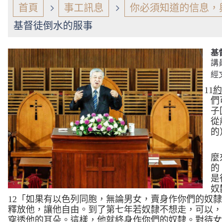
首頁
事工訊息
你必須知道的信息，
基督徒倒水的服事
基
講
經
11
約
們
子
從
的
麼
的
是
奴
12
「如果有以色列同胞，無論男女，賣身作你們的奴
釋放他，讓他自由。
到了第七年若奴隸不想走，可以
穿透他的耳朵。這樣，他就終身作你們的奴隸。對待