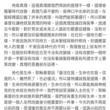
祂是真理，這個真理跟我們常說的道理不一樣，道理會
隨著時代改變，真理乃是不變的，是神口中出來的言語。在
聖經裡面記載了許多的真理，叫我們能照著遵行。所以耶穌
基督在講祂就是真理的時候，這個真理放諸四海皆準，放諸
古今都對，對於男女或未見之人面前也都要這樣做，沒有分
別。所以基督信仰當傳遞開來的時候，在任何一個地方都一
樣，不會因為到不同地方，這本聖經就稍作修改，好適應當
地人的需要，不會因為時代的不同，真理敘述上就有所不
同。這個信仰準則從古至今沒有改變過，沒有改變到一個地
步是一字都沒有改過，你沒有看過聖經裡面有所謂文字上實
質改變，真理的意義就在這裡。
祂也是生命，耶穌基督說
「復活在我，生命也在我。信
我的人，雖然死了，也必復活」
所以當祂講說我是道路、真
理、生命的時候是實在的。生命也在我，所以那能夠與神相
見的生命就在祂的手中。我們常說受浸歸入主的名下，耶穌
基督的生命就進到我們裡面，我們就有重生的新生命。生命
是使一個人全然改變身分極重要的一件事，今天的我不再是
以前的我，受浸後的我生命不再跟以前一樣，因為以前的生