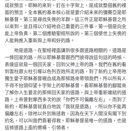
成就預言，耶穌的來到，釘在十字架上，是成就整個舊約裡
面的預言，全本舊約基本核心就是要介紹未來的彌賽亞是耶
穌基督。第三是尋找失喪的羊群。這三件正是耶穌基督之所
以來到，並且得以介紹祂自己重要的三件事，第一個是向全
能上帝負責，第二個應驗聖經所說的，第三個使世上失喪的
人能夠進入重新與上帝和好的路。
祂是道路，在聖經裡面講到很多跟道路相關的，道路是
一條回家的路，所以耶穌基督跟西門彼得說這句話的時候，
表達這就是一個回天家、回到父神上帝的路。我們在舊約看
到雲柱跟火柱引導以色列百姓所走的路，到了新約上帝用祂
獨生愛子耶穌基督親自成為那條路來帶領我們，所以所有人
不得不抬頭仰望十字架上的耶穌基督，看耶穌基督的腳蹤來
了解你人生要走的那條回天家的道路，與上帝重新連結的道
路。上帝曾對摩西多次的說
「你們不可偏離左右」，
而到了
新約，耶穌基督就直白地說
「我就是道路」，
所以你不能再
偏離左右，除祂以外別無拯救，因為在天下人間沒有賜下別
的名，可以叫我們靠著得救。耶穌基督是唯一的道路，也是
這條道路上面的嚮導、引領者。