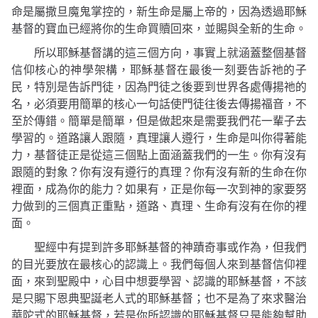
命是屬撒旦魔鬼掌控的，新生命是屬上帝的，因為透過耶穌
基督的寶血已經將你的生命買贖回來，並賜與全新的生命。
所以耶穌基督講的這三個方向，事實上就涵蓋整個基督
信仰核心的神學架構，耶穌基督在最後一刻要告訴祂的子
民，特別是告訴門徒，因為門徒之後要到世界各處傳揚祂的
名，必須要用簡單的核心一句話使門徒往後去傳揚福音，不
至於傳錯。簡單是簡單，但是做起來是需要我們花一輩子去
學習的。道路讓人跟隨，真理讓人遵行，生命是叫你得著能
力，基督徒正是從這三個點上面涵蓋我們的一生。你有沒有
跟隨的對象？你有沒有遵行的真理？你有沒有新的生命在你
裡面，成為你的能力？如果有，正是你每一次到神的家要努
力做到的三個真正重點，道路、真理、生命有沒有在你的裡
面。
聖經中有提到許多耶穌基督的神蹟奇事或作為，但我們
的目光要放在最核心的認識上。我們每個人來到基督信仰裡
面，來到聖殿中，心目中想要學習、認識的耶穌基督，不該
是只賜下恩典聖誕老人式的耶穌基督；也不是為了來求醫治
華陀式的耶穌基督，若是你所認識的耶穌基督只是能夠幫助