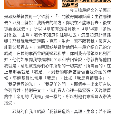
特別需求，請私訊教會各大
社群平台
今天這段經文的前面正
是耶穌基督要釘十字架前，
「西門彼得問耶穌說：主往哪裡
去？耶穌回答說：我所去的地方，你現在不能跟我去，後來
卻要跟我去。」
所以
14
章前有這段背景。
14
章
5-6
節
「多馬
對他說：主啊，我們不知道你往哪裡去，怎麼知道那條路
呢？耶穌說我就是道路、真理、生命；若不藉著我，沒有人
能到父那裡去。」
表明耶穌基督對他們有一段介紹自己的介
紹詞。在舊約摩西曾經問過耶和華，你叫我去帶領以色列百
姓，他們如果問我祢是誰呢？耶和華回答說，你就告訴他們
我就是。意思就是你們心中所想的一切美好，所需要的，在
上帝那裏就是「我是」，到新約耶穌基督做自我介紹的時
候，耶穌基督也常用「我是」，比如
「我是真葡萄樹」
、
「我是世界的光」
、
「我是羊的門」
。那個字一出來所有以
色列百姓，特別是文士、法利賽人心裡一陣緊張，因為跟舊
約中上帝用的「我是」是一樣的，所以對他們來說是沒辦法
接受。
耶穌的自我介紹說
「我就是道路、真理、生命；若不藉