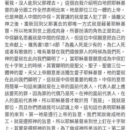
著我，沒人能到父那裡去。」
這個自我介紹明白地把耶穌基
督的身分跟工作全然表明出來。祂是那位三位一體的上帝，
也是神跟人中間的中保。其實講的就是當人犯了罪，遠離父
神之後，重新回到父那裏去的那唯一方式就是藉著耶穌基
督。所以祂來到世上道成肉身，所要扮演的角色正是如此。
中保顧名思義就是中間的保證人，但這位中保願意把自己的
生命獻上，羅馬書
5
章
7-8
節
「為義人死是少有的，為仁人死
或者有敢做的；唯有基督在我們還做罪人的時候為我們死，
神的愛就在此向我們顯明了。」
當耶穌基督願意成為中保釘
在十字架上的時候，其實顯明的是聖父、聖子、聖靈三位一
體神的愛，天父上帝願意差派獨生愛子耶穌基督，祂的愛就
在此向我們顯明了，這就是中保很重要的概念。中保的意思
用簡單一句話來講就是在上帝的面前代表人，代表人獻上應
該要死的罪，因為罪的代價乃是死。在神的面前代表人，在
人的面前代表神，所以耶穌基督才敢於用「我是」，我就是
那位，而且你們透過我可以認識上帝。這句話也表明耶穌基
督的來到，第一祂是遵行上帝的旨意，我們常說做成祂的
工，就是遵照神的旨意，所以耶穌基督來到世上釘在十字架
上，其實是遵照神的旨意，為了做成神所差派的工。第二是