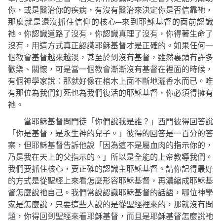
你，或是醫治你的疾病，有沒有醫治來決定你是否信靠祂，
那麼就是還沒抓住信仰的核心─來到耶穌基督的面前認識
祂。你認識道路了沒有，你認識真理了沒有，你得著生命了
沒有，用這方式真正認識耶穌基督才是正確的。如果任何一
個教會基督越來越淡，甚至於到沒有基督，雖然裏頭有許多
歡樂、關懷，可是當一個教會漸漸沒有基督在裡面的時候，
有個神學家說：那就好像在棺木上面不斷地灑香水而已。唯
有那位為我們釘死也為我們復活的耶穌基督，你必須得擁有
祂。
當耶穌基督問門徒
「你們說我是誰？」
西門彼得回答說
「你是基督，是永生神的兒子。」
彼得的回答是一百分的答
案，但耶穌基督告訴他說
「因為這不是屬血肉的指示你的，
乃是我在天上的父指示的。」
所以是全能的上帝教導我們。
我們要抓住核心，要正確的認識主耶穌基督。請你記得最好
的方式是從聖經上來看怎麼形容耶穌基督，再濃縮成耶穌基
督怎麼說祂自己。我們常說認識耶穌基督的話語，哪位神學
家是怎麼說，只要這些人說的是從聖經裡來的，那就沒有問
題，你得回到聖經來看耶穌基督，而且是耶穌基督怎麼說祂