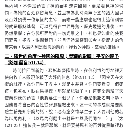
馬內利，不僅是預言了神的審判速速臨到，更是看見神的憐
憫，為祂的百姓存留氣息，並且神為此時毫無盼望的猶大國以
及百姓預備一位永恆的主宰。而唯一能應驗也配得上這個稱號
的就是耶穌基督。可以見得在世界局勢、歷史境遇的背後，神
仍然掌權；在你我所面對的一切光景之中，神也是如此的使我
們蒙恩，拯救、憐憫我們，並且仍然掌權到如今。從歷史的角
度來看，以馬內利是蒙恩的應許、拯救的神蹟、掌權的確據。
二、降世的角度～神國的降臨；榮耀的彰顯；平安的賜予
（路加福音
2:11-14
）
時間拉回到新約，耶穌基督降生時，在伯利恆的野地裡天
使向牧羊人顯現並報了大好的信息（路
2:11-12
）「
因今天在大
衛的城裡，為你們生了救主，就是主基督。你們要看見一個嬰
孩，包著布，臥在馬槽裡，那就是記號了。
」這完全應驗了天
使向約瑟的預言「
他將要生一個兒子，你要給他起名叫耶穌，
因他要將自己的百姓從罪惡裡救出來。這一切的事成就是要應
驗主藉先知所說的話，說：必有童女懷孕生子；人要稱他的名
為以馬內利。（以馬內利翻出來就是神與我們同在。）」
（太
1:21-23
）這位救主就是耶穌，就是要將屬神的百姓從黑暗裡救