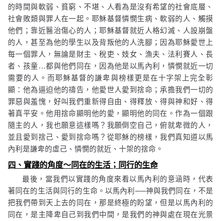
的時間與軟弱、貧窮、不堪、人看為是沒有希望的社會底層、
社會敗類與罪人在一起。耶穌基督憐憫生病、軟弱的人、觸摸
他們；靠近醫治傷心的人；耶穌基督就近人格幻滅、人設崩盤
的人，甚至為他的學生以及背叛他的人洗腳；因為耶穌愛世上
每一個罪人，無論是財主、稅吏、妓女、漁夫、法利賽人、長
者、孩童
…
都與他們同在，因為他是以馬內利，憐憫就近一切
需要的人。而耶穌基督的謙卑與榜樣更是在十字架上完全彰
顯：他為逼迫他的禱告，他愛世人愛到捨命；承擔我們一切的
罪惡與羞愧，好叫我們重新得自由、得釋放、得與神和好、得
著真平安。他用捨命顯明他的愛，顯明他的同在。作為一個跟
隨主的人，我也願意這樣嗎？我願倒空自己，俯就卑微的人，
並且愛到捨己、愛到捨命嗎？從耶穌的榜樣，我們真知道以馬
內利是謙卑的虛己、憐憫的就近、十架的捨命。
四、實踐的角度～同在的生活；同行的生命
最後，當我們以實踐的角度來看以馬內利的意涵時，代表
著同在的生活與同行的生命。以馬內利
──
神與我們同在，不是
把我們帶到天上去的同在，那是終極的盼望，但是以馬內利的
同在，是主降卑自己到我們中間，是我們的神與處在現在光景