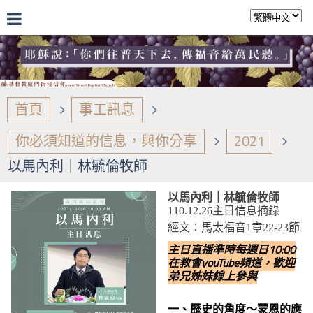
首頁
事工訊息
你必須知道的信息，與你分享
2021
以馬內利｜林毓倫牧師
以馬內利｜林毓倫牧師
110.12.26主日信息摘錄
經文：馬太福音1章22-23節
主日直播準時每週日10:00
在教會youTube頻道，歡迎
弟兄姊妹線上參與
一、歷史的角度～蒙恩的應