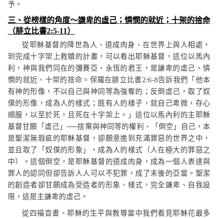
予。
三、從榜樣的角度～謙卑的虛己；憐憫的就近；十架的捨命
（腓立比書
2:5-11
）
從耶穌基督的降世為人、道成肉身、在世界上與人相處，
到完成十字架上救贖的計畫，可以看出耶穌基督，這位以馬內
利，神與我們同在的彌賽亞、永恆的君王，是謙卑的虛己、憐
憫的就近、十架的捨命。保羅在腓立比書
2:6-8
告訴我們「
他本
有神的形像，不以自己與神同等為強奪的；反倒虛己，取了奴
僕的形像，成為人的樣式；既有人的樣子，就自己卑微，存心
順服，以至於死，且死在十字架上。」
這位以馬內利的主耶穌
基督甘願「虛己」
──
捨棄與神同等的權利、「倒空」自己，本
是聖潔無瑕疵的耶穌基督，卻願意進到充滿罪惡的世界之中，
並且取了「奴僕的形象」，成為人的樣式（人在極大的罪惡之
中）。這個倒空，是耶穌基督的道成肉身，成為一個人表達與
罪人的認同但卻告訴人人可以不犯罪，成了末後的亞當。聖潔
的創造者卻甘願成為受造者的形象、樣式，完全謙卑、自我設
限，這是主謙卑的虛己。
從四福音書、耶穌的生平與教導當中我們看見耶穌花最多