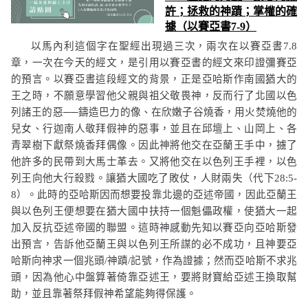
許；拯救的神蹟；掌權的確
據（以賽亞書
7-9
）
以馬內利這個字在聖經出現過三次，兩次在以賽亞書
7.8
章，一次在今天的經文，是引用以賽亞書的經文來印證彌賽亞
的預言。以賽亞書這段經文的背景，正是亞哈斯作南國猶大的
王之時，不願意學習他父親與祖父敬畏神，反而行了北國以色
列諸王的惡
──
鑄造巴力的像、在欣嫩子谷燒香，用火焚燒他的
兒女、行迦南人敬拜假神的惡事，並且在邱壇上、山岡上、各
青翠樹下獻祭燒香拜偶像。因此神將他交在亞蘭王手中，擄了
他許多的民帶到大馬士革去。又將他交在以色列王手裡，以色
列王向他大行殺戮。讓猶大國吃了敗仗，人財兩失（代下
28:5-
8
）。此時的亞哈斯因而想要投靠北邊的亞述帝國，因此亞蘭王
與以色列王便想要在猶大國中扶持一個魁儡政權，使猶大一起
加入反抗亞述帝國的聯盟。這時神感動先知以賽亞向亞哈斯發
出預言，告訴他亞蘭王與以色列王所謀的必不成功，且神要亞
哈斯向神求一個兆頭
/
神蹟
/
記號，作為證據；然而亞哈斯不求兆
頭，因為他心中盤算著倚靠亞述王，要將財寶給亞述王換取幫
助，並且靠著祭拜假神希望能夠得保護。