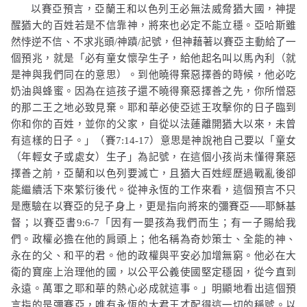
以賽亞預言，亞蘭王和以色列王必無法威脅猶大國，神提
醒猶大的百姓若是不信靠神，將來也必定不能立穩。亞哈斯雖
然悖逆不信、不求兆頭
/
神蹟
/
記號，但神藉著以賽亞主動給了一
個預兆，就是
「必有童女懷孕生子，給他起名叫以馬內利（就
是神與我們同在的意思）。到他曉得棄惡擇善的時候，他必吃
奶油與蜂蜜。因為在這孩子還不曉得棄惡擇善之先，你所憎惡
的那二王之地必致見棄。耶和華必使亞述王攻擊你的日子臨到
你和你的百姓，並你的父家，自從以法蓮離開猶大以來，未曾
有這樣的日子。」
（賽
7:14-17
）意思是神說祂自己要以「童女
（年輕女子或處女）生子」為記號，在這個小孩尚未懂得棄惡
擇善之前，亞蘭和以色列要滅亡，且猶大百姓經歷過戰亂後卻
能繼續活下來繁衍後代。從神永恆的工作來看，這個預言不只
是應驗在以賽亞的兒子身上，更是指向將來的彌賽亞
──
耶穌基
督；以賽亞書
9:6-7
「因有一嬰孩為我們而生；有一子賜給我
們。政權必擔在他的肩頭上；他名稱為奇妙策士、全能的神、
永在的父、和平的君。他的政權與平安必加增無窮。他必在大
衛的寶座上治理他的國，以公平公義使國堅定穩固，從今直到
永遠。萬軍之耶和華的熱心必成就這事。」
明顯地看出這個預
言指的是彌賽亞，唯有永恆的大君王才配得這一切的稱號。以