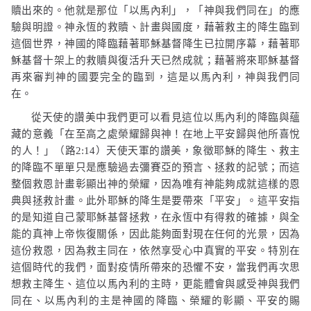
贖出來的。他就是那位「以馬內利」，「神與我們同在」的應
驗與明證。神永恆的救贖、計畫與國度，藉著救主的降生臨到
這個世界，神國的降臨藉著耶穌基督降生已拉開序幕，藉著耶
穌基督十架上的救贖與復活升天已然成就；藉著將來耶穌基督
再來審判神的國要完全的臨到，這是以馬內利，神與我們同
在。
從天使的讚美中我們更可以看見這位以馬內利的降臨與蘊
藏的意義「
在至高之處榮耀歸與神！在地上平安歸與他所喜悅
的人！」
（路
2:14
）天使天軍的讚美，象徵耶穌的降生、救主
的降臨不單單只是應驗過去彌賽亞的預言、拯救的記號；而這
整個救恩計畫彰顯出神的榮耀，因為唯有神能夠成就這樣的恩
典與拯救計畫。此外耶穌的降生是要帶來「平安」。這平安指
的是知道自己蒙耶穌基督拯救，在永恆中有得救的確據，與全
能的真神上帝恢復關係，因此能夠面對現在任何的光景，因為
這份救恩，因為救主同在，依然享受心中真實的平安。特別在
這個時代的我們，面對疫情所帶來的恐懼不安，當我們再次思
想救主降生、這位以馬內利的主時，更能體會與感受神與我們
同在、以馬內利的主是神國的降臨、榮耀的彰顯、平安的賜