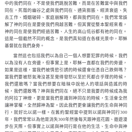
中的我們同在，不是使我們跳脫苦難，而是在苦難當中與我們
同在，死蔭的幽谷之處與我們同在、通貨膨脹、經濟衰退、失
去工作、婚姻破碎、家庭崩解時，都與我們同在。我們常常誤
解了神的同在是要使我們飛越苦難，但其實從整本聖經來看，
神的同在是使我們經過苦難、人生的高山低谷都有祂的同在。
這是一個截然不同的概念，是我們真知道在各樣光景中，耶穌
基督就在我們身旁。
當然這也包括我們以為自己一個人想要犯罪的時候，我們
以為沒有人在旁邊，但事實上是，耶穌一直都在我們的旁邊，
如果是這樣，當我們被情慾引誘的時候還會任憑自己跌倒嗎？
當我們要被怒氣淹沒甚至覺得發怒以至於死都合乎理的時候，
我們還敢嗎？當我們想要在暗昧中說他人的壞話與造謠的時
候，我們還敢嗎？神與我們同在，絕不只是我要的時候成為我
的阿拉丁神燈，更是當我們意識到神同在的時候，生活會全然
讓神掌權，全然歸神為聖。因此我們更會讓我們的生命與神同
行，就好比以諾一樣。在舊約聖經當中提到以諾與神同行
300
年，我們常常以為他是消失
300
年然後每天跟神逛花園、遨遊漫
步在天際。但事實上以諾與神同行是在他的生活、生命中與神