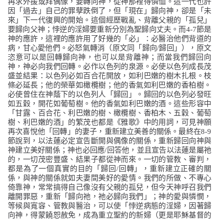
再求外援或拜偶像，要轉向神，從神那裡得憐恤。這一代也許
因「過去」自己的罪孽跌倒了，但「現在」歸向神，卻是「未
來」下一代復興的開始。這個經歷戰亂、背離父親的「孤兒」
要歸向父神；悖逆的淫婦要重新分別為聖歸向丈夫。而
4-7
節是
神的應許，這裡的應許用了好幾的「必」：必醫治他們背道的
病，甘心愛他們。必怒氣轉消（原文同「歸向
/
歸回」），原文
恣意可以是回轉歸向神，也可以是背離神；而當我們歸回向
神，神必向我們回轉。必作以色列的泉源。必使以色列成長茂
盛並結果：以色列必如百合花開放，如利巴嫩的樹木扎根。枝
條必延長；他的榮華如橄欖樹；他的香氣如利巴嫩的香柏樹。
必使曾住在神蔭下的以色列人「歸回」。歸回的以色列必發旺
如五穀，開花如葡萄樹。他的香氣如利巴嫩的酒。這些形容中
「甘露、百合花、利巴嫩的樹、橄欖樹、香柏木、五穀、葡萄
樹、利巴嫩的酒」的繁茂也都是《雅歌》中的用詞，可見神願
再次喜悅他「回轉」的妻子，重新建立美善的關係。最終在
8-9
節說到，以法蓮必定宣告斷開與偶像的關係，重新歸回向神與
神建立美好關係；神也必回應
/
回答他，並且宣告以法蓮是屬祂
的，一切茂密豐盛、結果子都從神而來。一切的管教、審判，
都是為了一個真實的目的「歸回
/
回轉」，重新建立正確的關
係，與神的關係就如夫妻間美好的愛情。我們的所做、不專心
倚靠神，常常搞得自己像沒有父親的孤兒，但今天神呼召我們
離開罪惡，重新「歸向祂，祂必歸向我們」；神的愛與憐憫，
等候與寬容、管教與醫治，可以使「悖逆病態的淫婦，因著歸
向神，得蒙饒恕赦免，成為重立聖約的新婦（更是耶穌基督的