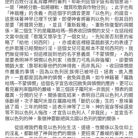
逆的百姓行淫亂背離神的審判。耶斯列這個字還有兩個意涵，
一是「神將分散─如將糠粃、雜質吹散與作物分別」；此字也有
「神栽種」的含義，而這個字的讀音更是「以色列」的諧音。
這意味著神早已埋下伏筆，即便神會將審判以色列，但其目的
是要「將雜質分散」，並且「重新栽種」、重新恢復聖約與關
係。第二個生下的是羅路哈瑪─預表收回憐憫的女兒。在這段經
文當中說道
「歌篾又懷孕生了一個女兒」
，先知是否刻意的省
略了「給他（何西阿）」，亦或者這裡極富戲劇張力的表達了
也許歌蔑已經開始行淫，這個女兒可能根本不是何西阿的，我
們無從得知。但這裡說到他的名字意義是「不蒙憐憫」，為的
是要表明神不憐憫以色列家（倚靠刀弓馬兵與強權），卻要憐
憫猶大家（靠耶和華他們的神得救，而非馬兵）。收回憐憫是
件嚴重的事情，因為以色列民族得已被呼召、拯救、進入應
許，一直都是因為神的憐憫、赦免與恩典，如今神藉著「羅路
哈瑪─不蒙憐憫」這個名字宣告收回赦免與憐憫的應許，更可以
看見審判來臨時的嚴峻。第三個孩子羅阿米─非我民，預表的是
離異、分開的兒子，關係徹底結束。表明自己與以色列人的關
係斷絕。次子羅阿米是在羅路哈瑪「斷奶以後」生的，意味著
過了兩、三年的時間。這表示神等了三年，神的寬容等候還是
等不到以色列人悔改，才宣告以色列人「非我民」，並宣告不
做以色列的神，象徵神要斷絕與北國以色列的盟約關係。
從這裡我們看見以色列在生活、道德、性關係以及信仰上
的淫亂，都斷絕了神與他們的關係，更招來了嚴峻的審判；然