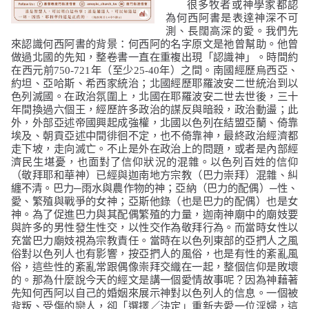
很多牧者或神學家都認
為何西阿書是表達神深不可
測、長闊高深的愛。我們先
來認識何西阿書的背景：何西阿的名字原文是祂曾幫助。他曾
做過北國的先知，整卷書一直在重複出現「認識神」。時間約
在西元前
750-721
年（至少
25-40
年）之間。南國經歷烏西亞、
約坦、亞哈斯、希西家統治；北國經歷耶羅波安二世統治到以
色列滅國。在政治氛圍上，北國在耶羅波安二世去世後，三十
年間換過六個王，經歷許多政治的謀反與暗殺，政治動盪；此
外，外部亞述帝國興起成強權，北國以色列在結盟亞蘭、倚靠
埃及、朝貢亞述中間徘徊不定，也不倚靠神，最終政治經濟都
走下坡，走向滅亡。不止是外在政治上的問題，或者是內部經
濟民生堪憂，也面對了信仰狀況的混雜。以色列百姓的信仰
（敬拜耶和華神）已經與迦南地方宗教（巴力崇拜）混雜、糾
纏不清。巴力─雨水與農作物的神；亞納（巴力的配偶）─性、
愛、繁殖與戰爭的女神；亞斯他錄（也是巴力的配偶）也是女
神。為了促進巴力與其配偶繁殖的力量，迦南神廟中的廟妓要
與許多的男性發生性交，以性交作為敬拜行為。而當時女性以
充當巴力廟妓視為宗教責任。當時在以色列東部的亞捫人之風
俗對以色列人也有影響，按亞捫人的風俗，也是有性的紊亂風
俗，這些性的紊亂常跟偶像崇拜交織在一起，整個信仰是敗壞
的。那為什麼說今天的經文是講一個愛情故事呢？因為神藉著
先知何西阿以自己的婚姻來展示神對以色列人的信息。一個被
背叛、受傷的戀人，卻「選擇／決定」重新去愛一位淫婦，這