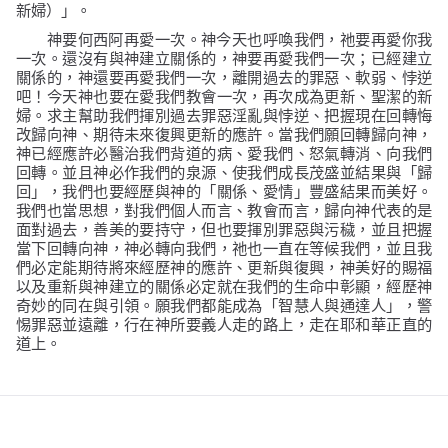
新婦）」。
神要何西阿再愛一次。神今天也呼喚我們，祂要再愛你我
一次。還沒有與神建立關係的，神要再愛我們一次；已經建立
關係的，神還要再愛我們一次，離開過去的罪惡、軟弱、悖逆
吧！今天神也要在愛我們教會一次，再次成為更新、聖潔的新
婦。求主幫助我們揮別過去罪惡淫亂與悖逆、把握現在回轉悔
改歸向神、期待未來復興更新的應許。當我們願回轉歸向神，
神已經應許必醫治我們背道的病、愛我們、怒氣轉消、向我們
回轉。並且神必作我們的泉源、使我們成長茂盛並結果與「歸
回」，我們也要經歷與神的「關係、愛情」豐盛結果而美好。
我們也當思想，對我們個人而言、教會而言，歸向神代表的是
面對過去，善美的要持守，但也要揮別罪惡與污穢，並且把握
當下回轉向神，神必轉向我們，祂也一直在等候我們，並且我
們必定能期待將來經歷神的應許、更新與復興，神美好的賜福
以及重新與神建立的關係必定就在我們的生命中彰顯，經歷神
奇妙的同在與引領。願我們都能成為「智慧人與通達人」，警
惕罪惡並遠離，行在神所要義人走的路上，走在耶和華正直的
道上。