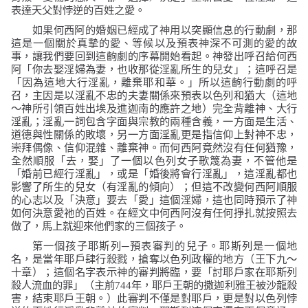
表達天父對悖逆的百姓之愛。
如果何西阿的婚姻已經成了神用以突顯信息的行動劇，那
這是一個關於真摯的愛、等候以及預表神深不可測的愛的故
事，讓我們要回到這齣劇的序幕開始看起。神發出呼召給何西
阿
「你去娶淫婦為妻，也收那從淫亂所生的兒女」
；這呼召是
「因為這地大行淫亂，離棄耶和華。」
所以這齣行動劇的呼
召，主因是以淫亂不忠的夫妻關係來預表以色列和猶大（這地
～神所引領百姓出埃及進迦南的應許之地）完全背離神、大行
淫亂；淫亂一詞包含字面與宗教的兩種含義，一方面是生活、
道德與性關係的敗壞，另一方面淫亂更是指信仰上對神不忠，
崇拜偶像、信仰混雜、離棄神。而何西阿竟然沒有任何猶豫，
全然順服「去，娶」了一個以色列女子歌篾為妻，不管他是
「婚前已經行淫亂」，或是「婚後將會行淫亂」，這淫亂都也
影響了所生的兒女（有淫亂的傾向）；但這不改變何西阿順服
的心志以及「決意」要去「愛」這個淫婦，這也同時預示了神
如何決意愛祂的百姓。在經文中何西阿沒有任何掙扎就按照去
做了，馬上就迎來他們家的三個孩子。
第一個孩子耶斯列─預表審判的兒子。耶斯列是一個地
名，是當年耶戶肆行殺戮，搶奪以色列政權的地方（王下九～
十章）；這個名字表示神的審判將臨，要「討耶戶家在耶斯列
殺人流血的罪」（主前
744
年，耶戶王朝的撒迦利雅王被沙龍殺
害，結束耶戶王朝。）此審判不僅是對耶戶，更是對以色列悖