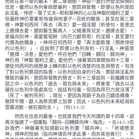
而就在第一章的最末、第二章開始，神卻一直仍然發出憐憫的
信息，雖然以色列會經歷審判、懲罰與管教，即便以色列是如
此淫亂、悖逆、傷了丈夫─耶和華神的心以及神聖的婚約之愛，
但最終神仍要重新恢復與他妻子─百姓的關係；甚至在第三章
裡，神要何西阿「再去（再次）愛一個淫婦（祈使句，是意志
上選擇去愛，猶如醫生醫病人、父親養育兒女，選擇去愛），
是偏向別神、喜愛葡萄餅（向巴力獻祭用）的淫婦，甚至要付
代價為她贖身」。神呼召何西阿，要「再次愛歌篾（預表悖逆
的以色列）」，這說明了即便以色列背約、行淫亂，神還是
「選擇、決意」愛他們，呼召他們「回轉、歸回、歸向神」，
神仍用「神聖
/
聖約之愛」愛他們。接著第四章開始到十三章，
便從何西阿的經歷身上轉向對以色列清楚的信息與預言，包含
了對以色列罪惡的指責，以色列因自身的行為、罪惡與淫亂所
導致的審判、懲罰與管教的預言。到十三章說到，若繼續在罪
惡之中，以色列的「過去、現在與未來」，將會是
「過去以法
蓮在以色列中居處高位、說話有份量，但因為拜巴力就沒落了
（死了、被判死刑）；現在，更因為用銀子為自己鑄造偶像、
敬拜牛犢、獻人為祭而罪上加罪；因此，以色列的未來結局如
雲霧消散、被狂風吹去。」（何
13:1-3
）
然而在信息的最後，也就是我們今天所讀的第十四章，卻
再次強調了一個重點「歸向─回轉歸向神、悔改」。在
14:1-3
告
訴我們，神藉著先知規勸以色列要「歸向神」、「祈禱懇求
神」得神的悅納（指向神禱告呼求此事，而非其他善行）、不