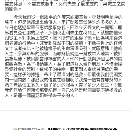
需要休息，不需要被服事，反倒失去了最重要的，與救主之間
的關係。
今天我們從一個服事的角度來認識基督，耶穌明明是神的
兒子，但是他卻謙卑像僕人，用行動服事當時許許多多的人，
今日也透過聖靈保惠師服事你我。回到今天經文的一開頭，耶
穌看見亞勒腓的兒子，那個稅吏利未坐在稅關上，就邀請他來
跟從主。利未馬上起來，撇下所有的跟從了他。因為利未從這
個老師的行動中，感受到截然不同的權柄，不像這世上的任何
文士或者拉比。他被這樣子的生命深深吸引，就願意賭上他的
人生，參與耶穌的服事。而耶穌接納這一幫被眾人唾棄，被評
論為叛徒，被同胞當作禍害的人。他的行動就與這個世界的價
值觀為敵。為了接納罪人，為了把這群人當作朋友，不惜衝撞
整個社會的體制。這樣子的接納，服事到人靈魂最深處的需
要。這樣子的揀選，帶出了最深刻的拯救。但最後我們仍須要
問一個問題：那麼我的位置在哪裡呢？我是一個需要耶穌的人
嗎？無論信主多久，做了多少的服事，帶了多少人信主，盼望
我們無論任何時候都要記得，自己依然是那個需要耶穌拯救的
人，是那一個需要耶穌帶來平安的人。