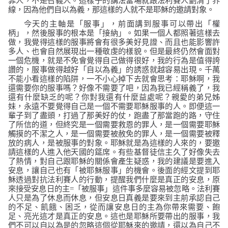
罪人，不是召義人。這樣子的講法當場就跟法利賽人劃清了界
線，因為他們自以為義，那這樣的人就不是耶穌的邀請對象。
今天的主軸是「服事」，前面講到服事可以帶出「權
柄」，然後服事的根本是「接納」。如果一個人都照著這樣去
做，我覺得這樣的服事將會有很多美好見證、而且也能影響許
多人、也會自然展現出一種敬虔的樣貌。但是最終仍然會面對
一個危機，就是不免會覺得自己做得很好，我的行為是值得誇
讚的，服事做得越好「自以為義」的誘惑就越容易出現。千萬
不能小看這樣的陷阱，一不小心掉下去就會思考：耶穌啊，我
還需要你的服事嗎？好像不需要了吧，因為我已經稱義了，我
還有什麼缺乏的呢？你對我還有什麼益處呢？親愛的弟兄姊
妹，永遠不要覺得自己是一個不需要耶穌服事的人。即便這一
輩子到了盡頭，打過了那美好的仗，跑盡了那當跑的路，守住
了所信的道，但終究是一個需要救恩的罪人，是一個需要耶穌
觸摸的不潔之人，是一個需要被赦免的罪人，是一個需要被釋
放的病人，是被服事的對象。耶穌就是為這樣的人來的，要邀
請這樣的人進入他天國的筵席。有些基督徒信主久了好像失去
了熱情，對自己跟耶穌的關係會產生疑惑，我的建議是要進入
安息，讓自己也有「被耶穌服事」的機會。後面的經文提到耶
穌透過對抗法利賽人的行動，提醒我們什麼是真正的安息，原
來接受安息日的主
=
「被服事」這件事多麼容易被忽略。法利賽
人只是為了休息而休息，但安息日真義是要來到主前承認自己
的不足、飢餓、困乏，從而讓安息日的主為你帶來需要、飽
足、亮光這才是真正的安息。這也是耶穌所要帶出的服事，我
們不可以自以為是的忽略這個從耶穌來的邀請，還以為自己不