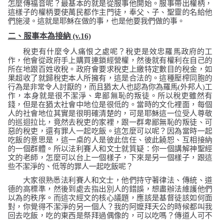
怎麼傳福音呢？最基本的就是從服事他開始。服事帶出權柄，
這樣子的權柄要使萬民都作主門徒，奉父、子、聖靈的名給他
們施浸。這就是耶穌在做的事，也是他要我們做的事。
二、服事本為接納
(v.16)
稅吏有什麼令人痛恨之處呢？稅吏是效忠羅馬政府的工
作，他會從政府手上購買連鎖經營權，然後就有權利在自己的
所在地跟百姓收稅。政府會要求稅吏上繳特定數目的稅金，如
果超收了就歸稅吏本人所擁有，這是合法的。這種壓榨同胞的
行為是非常令人討厭的，而且猶太人也認為你為羅馬
(
外邦人
)
工
作，本身就是很不潔淨、卑鄙無恥的叛徒。所以稅吏雖然有
錢，但是在猶太社會中地位是很低的。當時的文化裡面，每個
人的社會地位其實是很明確清楚的，可是耶穌這一位受人尊敬
的巡迴拉比，竟然去稅吏的家裡，跟一群卑鄙無恥的叛徒、可
惡的稅吏，還有罪人一起吃飯。這怎麼可以呢？因為當時一起
吃飯的意思是，這一桌的人是彼此信任、彼此饒恕、互相接納
的一個群體。所以法利賽人和文士就質疑：你一個講解神聖經
文的老師，怎麼可以台上一個樣子，下來是另一個樣子，跟這
些不潔淨的、低等的罪人一起吃飯呢？
大家很熟悉法利賽人和文士，他們持守著律法、傳統、道
德的高標準，然後到處去指出別人的錯誤，想盡辦法維護他們
以為的秩序。而這次經文的核心議題，應該是基督徒該如何面
對，你覺得不潔淨的另一個人？我的阿嬤拜天公的時候都叫我
回去吃飯，吃的東西是祭拜過偶像的，可以吃嗎？傳道人可不