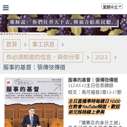
首頁
事工訊息
你必須知道的信息，與你分享
2023
服事的基督｜張傳弢傳道
服事的基督｜張傳弢傳道
112.03.12主日信息摘錄
經文：馬可福音2章13-17節
主日直播準時每週日10:00
在教會YouTube頻道，歡迎
弟兄姊妹線上參與
「彌賽亞的身分之謎」