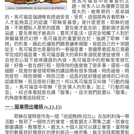
是馬可福音中很重要的主
題。很多人以為彌賽亞就是
偉大的、被尊榮的、是卓越
的，馬可福音強調唯有透過受苦、受死，這個視角去看耶穌，
人才能夠真正的認識「耶穌是基督」是什麼意思。耶穌的道
路，不是體貼人意思的道路：要在後才能在前；要虧損才能得
益處；要先卑微才被高升；要死才能活。這完全牴觸了人對於
榮耀基督的幻想。馬可福音的重要就在於，強調了耶穌「卑
微」的形象，藉此也讓我們願意謙卑順服，背起自己的十架跟
從主。馬可福音也是最短的一卷福音書，普遍學者認為它是最
早完成的福音書。馬可福音最大的資料來源就是使徒彼得，而
且他忠心寫下彼得講道的內容。馬可福音中的耶穌常常很忙
碌，好像一直在趕行程，用飛快的速度做了很多事。還有一個
細節，就是你會發現耶穌的講話帶有很多情緒，時而疲倦、時
而發怒、時而憐憫、時而沉思，這真的就好像從彼得的口中去
認識耶穌，而且很有行動力。所以馬可福音又叫做「行動的福
音」。
馬可福音中耶穌「受苦僕人的形象」加上「行動的福
音」，綜合來看就是在講「服事」。這次我們就要以「服事」
的角度來看這段經文。
一、服事帶出權柄
(v.13-15)
耶穌在當時是作為一個「巡迴教師
(
拉比
)
」在加利利海一帶
活動。每到了一個地方的會堂、或者猶太人聚集之處，就會在
那邊講道、教導眾人。猶太人十個人就可以建立會堂，當時會
堂的數量就好像現在的便利商店一樣密集，每次崇拜都需要有