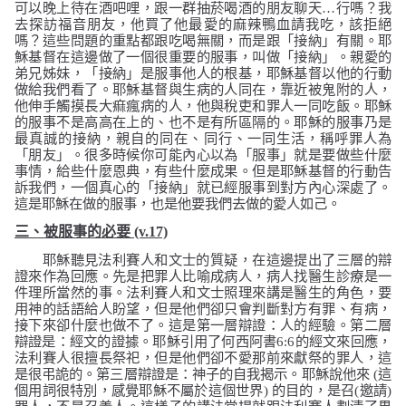
可以晚上待在酒吧哩，跟一群抽菸喝酒的朋友聊天
…
行嗎？我
去探訪福音朋友，他買了他最愛的麻辣鴨血請我吃，該拒絕
嗎？這些問題的重點都跟吃喝無關，而是跟「接納」有關。耶
穌基督在這邊做了一個很重要的服事，叫做「接納」。親愛的
弟兄姊妹，「接納」是服事他人的根基，耶穌基督以他的行動
做給我們看了。耶穌基督與生病的人同在，靠近被鬼附的人，
他伸手觸摸長大痲瘋病的人，他與稅吏和罪人一同吃飯。耶穌
的服事不是高高在上的、也不是有所區隔的。耶穌的服事乃是
最真誠的接納，親自的同在、同行、一同生活，稱呼罪人為
「朋友」。很多時候你可能內心以為「服事」就是要做些什麼
事情，給些什麼恩典，有些什麼成果。但是耶穌基督的行動告
訴我們，一個真心的「接納」就已經服事到對方內心深處了。
這是耶穌在做的服事，也是他要我們去做的愛人如己。
三、被服事的必要
(v.17)
耶穌聽見法利賽人和文士的質疑，在這邊提出了三層的辯
證來作為回應。先是把罪人比喻成病人，病人找醫生診療是一
件理所當然的事。法利賽人和文士照理來講是醫生的角色，要
用神的話語給人盼望，但是他們卻只會判斷對方有罪、有病，
接下來卻什麼也做不了。這是第一層辯證：人的經驗。第二層
辯證是：經文的證據。耶穌引用了何西阿書
6:6
的經文來回應，
法利賽人很擅長祭祀，但是他們卻不愛那前來獻祭的罪人，這
是很弔詭的。第三層辯證是：神子的自我揭示。耶穌說他來
(
這
個用詞很特別，感覺耶穌不屬於這個世界
)
的目的，是召
(
邀請
)