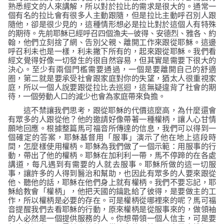
熟悉經文的人來講解，所以對於拉比的需求是很大的。通常一
個有名的拉比會有很多人主動跟隨，但是拉比主動呼召別人跟
隨他，卻是很少見的，這種情形想必是拉比對於這個人有特殊
的期待。先前耶穌已經呼召四個漁夫─彼得、安德烈、雅各、約
翰，他們立刻捨了網、告別父親、離開工作來跟從耶穌。這邊
呼召利未也是一樣，利未撇下所有的，起來跟從耶穌。我們看
經文覺得好像一切發生的很自然容易，但其實是需要下很大的
決心。至少有兩個門檻需要通過，一個是要離開自己的舒適
圈，第二就是要承受社會跟家庭對你的失望，猶太人很重視家
庭，所以一個人說要跟從拉比去巡迴，這無疑違背了社會的期
待，一個勞動人口的減少也會為家庭帶來負擔。
這不禁讓我們思考，跟從耶穌的代價這麼高，為什麼還會
有眾多的人跟從他？他的邀請好像帶著一種權柄，讓人心甘情
願地回應。根據整篇馬可福音所傳達的信息，我們可以得到一
個確定的答案，耶穌基督用「服事」演示了他在地上這段時
間，怎麼樣使用權柄。耶穌為我們做了一個示範：用服事的行
動，帶出了他的權柄。耶穌在加利利一帶，馬不停蹄的在各處
講道，每凡遇到有需要的人就去服事。耶穌所做的這一切服
事，讓許多的人得到醫治和幫助，也因此有眾多的人要來跟從
他、聽他的話，耶穌在他們身上就有權柄。我們不要忘記，耶
穌給教會「權柄」，他把天國的鑰匙給了彼得，是要做主的工
作，所以權柄是必要的存在。可是權柄從哪裡來的呢？馬可福
音提醒我們去看耶穌的行動，原來權柄是從服事來的，做領袖
的人必然是一個提供服務的人。你想帶領一個人信主，可是要