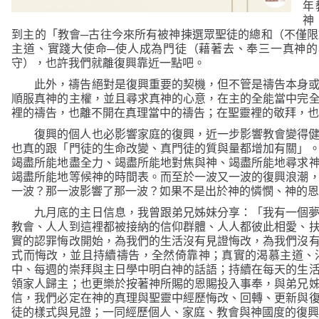
年
神
到主的「教會
─
古往今來所有被神揀選眾聖徒的總和（不僅限
主道、實踐大使命
─
使人成為門徒（藉著去、奉三一真神的
守），也許我們就離復興靠近一點吧。
此外，禱告絕對是復興重要的契機，但不管是禱告本身
順服真神的主權，並且尋求真神的心意，在主的全能當中完
裡的禱告，也離不開在真理當中的禱告；在聖靈裡的敬拜，
復興的個人也必影響家庭的復興，近一步影響教會變得
也真的跟「門徒的生命改變、真門徒的質與量都增加有關」
竭盡所能地盡全力、竭盡所能地對焦與神、竭盡所能地尋求
竭盡所能地等候神的時間表。而至於一波又一波的復興浪潮
一波？那一波影響了那一波？如果不是出於神的憐憫、神的
九月底的主日信息，我曾跟弟兄姊妹分享：「我有一個
教會、人人到這裡都被接納的信仰群體、人人都彼此相愛、
實的認罪悔改開始，為我們的生活沒有見證悔改，為我們沒
式而悔改，並且持續禱告，全然倚靠神；真實的渴慕主道、
中、每週的崇拜與主日學中明白神的話語；持續在每天的生
領家人歸主；也更樂於按著神所賜的恩賜投入事奉，與弟兄
信，我們必定在神的真理與聖靈中經歷悔改、回轉、更新與
徒的樣式與見證；一同經歷個人、家庭、教會與神國度的復