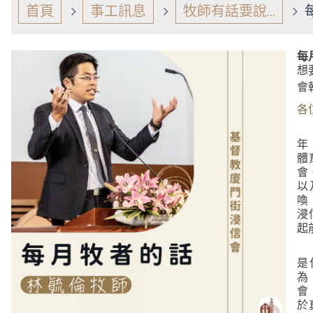
首頁
事工訊息
牧師有話要說...
每月
想
會
各
年
體
會
以
喚
浸
起
是
為
會
於