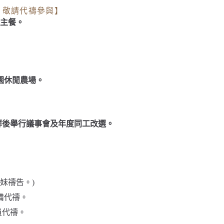
，敬請代禱參與】
領主餐。
園休閒農場。
拜後舉行議事會及年度同工改選
。
姊妹禱告。
)
備代禱。
員代禱。