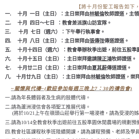
【將十月份聖工報告如下
一.
十月
一日（主日）：主日崇拜由
林毓倫
牧師證道，主
二.
十月
四日
～
七日
：教會差派旗山訪宣隊。
三.
十月
七日（週六）：下午舉行執事會。
四.
十月
八日（主日）：主日崇拜由
張傳弢
傳道證道。
五.
十月十四日（週六）：教會舉辦秋季出遊，前往五股準
六.
十月十五日（主日）：主日崇拜邀請
陳正鴻
牧師證道。
七.
十月廿二日（主日）：主日崇拜由
夏其蔚
傳道證道。
八.
十月廿九日（主日）：主日崇拜由
林毓倫
牧師證道
，崇
~關懷與代禱~(歡迎參加每週三晚上7：30的禱告會)
一
.
請為年長體弱者及生病的肢體代禱。
二
.
請為蘆洲浸信會各項聖工推展代禱。
(
將於
10/21
上午在嶺頭山莊舉行第一場浸禮，請為受浸的
三
.
請為
10/14
全教會秋季出遊前往五股準園休閒農場的規劃預
四
.
教會社區課程秋季班陸續開課，請為課程預備、老師及學