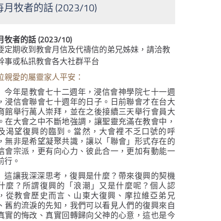
每月牧者的話 (2023/10)
牧者的話 (2023/10)
要定期收到教會月信及代禱信的弟兄姊妹，請洽教
幹事或私訊教會各大社群平台
位親愛的屬靈家人平安：
今年是教會七十二週年，浸信會神學院七十一週
，浸信會聯會七十週年的日子。日前聯會才在台大
育館舉行萬人崇拜，並在之後接續三天舉行會員大
。在大會之中不斷地強調，讓聖靈充滿在教會中，
及渴望復興的臨到。當然，大會裡不乏口號的呼
，無非是希望凝聚共識，讓以「聯會」形式存在的
信會宗派，更有向心力、彼此合一，更加有動能一
前行。
這讓我深深思考，復興是什麼？帶來復興的契機
什麼？所謂復興的「浪潮」又是什麼呢？個人認
，從教會歷史而言、山東大復興、摩拉維亞弟兄
、舊約流淚的先知，我們可以看見人們的復興來自
真實的悔改、真實回轉歸向父神的心意，這也是今