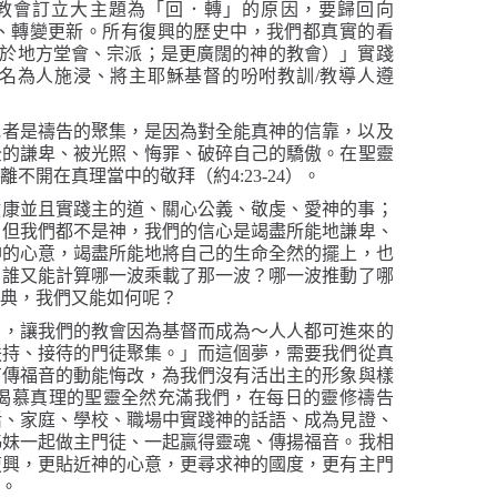
教會訂立大主題為「回．轉」的原因，要歸回向
、轉變更新。所有復興的歷史中，我們都真實的看
於地方堂會、宗派；是更廣闊的神的教會）」實踐
名為人施浸、將主耶穌基督的吩咐教訓
/
教導人遵
或者是禱告的聚集，是因為對全能真神的信靠，以及
全的謙卑、被光照、悔罪、破碎自己的驕傲。在聖靈
也離不開在真理當中的敬拜（約
4:23-24
）。
健康並且實踐主的道、關心公義、敬虔、愛神的事；
。但我們都不是神，我們的信心是竭盡所能地謙卑、
神的心意，竭盡所能地將自己的生命全然的擺上，也
，誰又能計算哪一波乘載了那一波？哪一波推動了哪
恩典，我們又能如何呢？
夢，讓我們的教會因為基督而成為～人人都可進來的
扶持、接待的門徒聚集。」而這個夢，需要我們從真
有傳福音的動能悔改，為我們沒有活出主的形象與樣
渴慕真理的聖靈全然充滿我們，在每日的靈修禱告
活、家庭、學校、職場中實踐神的話語、成為見證、
姊妹一起做主門徒、一起贏得靈魂、傳揚福音。我相
復興，更貼近神的心意，更尋求神的國度，更有主門
興。