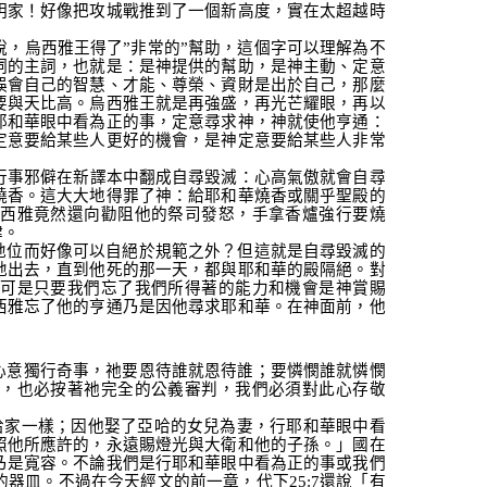
明家！好像把攻城戰推到了一個新高度，實在太超越時
說，烏西雅王得了
”
非常的
”
幫助，這個字可以理解為不
詞的主詞，也就是：是神提供的幫助，是神主動、定意
誤會自己的智慧、才能、尊榮、資財是出於自己，那麼
要與天比高。烏西雅王就是再強盛，再光芒耀眼，再以
耶和華眼中看為正的事，定意尋求神，神就使他亨通：
定意要給某些人更好的機會，是神定意要給某些人非常
行事邪僻在新譯本中翻成自尋毀滅：心高氣傲就會自尋
燒香。這大大地得罪了神：給耶和華燒香或關乎聖殿的
西雅竟然還向勸阻他的祭司發怒，手拿香爐強行要燒
肆。
地位而好像可以自絕於規範之外？但這就是自尋毀滅的
地出去，直到他死的那一天，都與耶和華的殿隔絕。對
可是只要我們忘了我們所得著的能力和機會是神賞賜
西雅忘了他的亨通乃是因他尋求耶和華。在神面前，他
心意獨行奇事，祂要恩待誰就恩待誰；要憐憫誰就憐憫
，也必按著祂完全的公義審判，我們必須對此心存敬
哈家一樣；因他娶了亞哈的女兒為妻，行耶和華眼中看
照他所應許的，永遠賜燈光與大衛和他的子孫。」
國在
乃是寬容。不論我們是行耶和華眼中看為正的事或我們
的器皿。不過在今天經文的前一章，代下
25:7
還說「
有