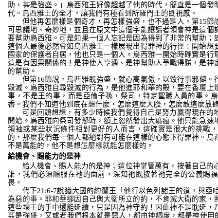
助，甚是強盛。」
烏西雅王好像超越了他的時代，簡直是一個發
代。烏西雅王的全才，讓我們有種看到所羅門王的既視感。
但他再怎麼樣是個奇才，再怎樣強盛，也不過是人。第
15
節
可思議地、奇妙地，並且在原文中這個字能讓讀者領會神是這個
要幫助烏西雅。可是如果一個人忘記是因為得到了非常的幫助；
這個人最後必然會如烏西雅王一樣展現出得罪神的行徑：開始想
國家的保護者自居，他也只是一個人。烏西雅一開始時確實是行
這是有因果關係的！是神使人亨通、是神幫助人爭戰得勝，是神
的幫助。
但第
16
節說，烏西雅既強盛，就心高氣傲，以致行事邪僻。
毀滅。烏西雅自尋毀滅的行為，是他進耶和華的殿，要在香壇上
事，不是王的事，而是亞倫子孫，祭司，特定聖職人員的事。烏
香。我們不知道他到底在想什麼，怎麼這麼大膽，怎麼敢這麼放
可是回頭想想，有多少時候我們覺得自己是努力贏得現在的
開始。烏西雅向祭司發怒時，額上忽然發出大痲瘋。他只能急速
領袖或某些狀況條件相對更好的人而言，這確實是很大的挑戰，
的，那麼我們每一個人都絕對有可能在這樣的心態下得罪神。烏
不是萬能的，他不是想怎麼樣就能怎麼樣的。
給機會、賜能力的是神
給人機會、賜人能力的是神；這位神掌管萬有，按著自己的
誰，我們必須順服在祂的面前，深知祂既按著祂完全的公義賜福
畏。
代下
21:6-7
說猶大國的約蘭王
「他行以色列諸王的道，與亞
為惡的事。耶和華卻因自己與大衛所立的約，不肯滅大衛的家，
這些壞王的手中還能延續，只是因為神守約！因此神不是耽延，
甚是強盛，又或者我們根本就是惡人，都由神調度，都是神使用