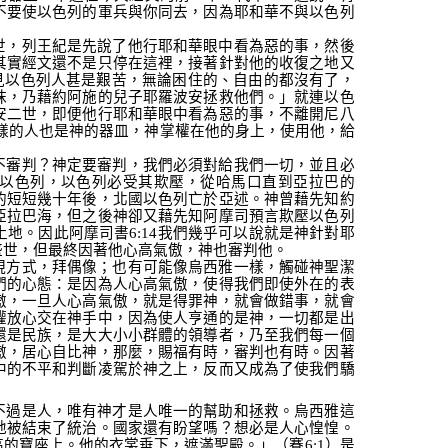
不要使以色列的軍兵與你同去，因為耶和華不與以色列
世，列王紀是先說了他
行耶和華眼中看為惡的事
，然後
其實經文還不是只停在這裡，接著針對他的收復之地又
見以色列人甚是艱苦，無論困住的、自由的都沒有了，
抹，乃藉約阿施的兒子耶羅波安拯救他們。」
就連以色
安二世，即便
他行耶和華眼中看為惡的事，不離開尼八
樣的人也是神的器皿，神掌權在他的身上，使用他，給
不審判？神定要審判，我們必須對給我們一切，並且必
以色列，以色列必受其欺壓，從哈馬口直到亞拉巴的
的短短幾十年後，北國以色列亡於亞述。神曾藉先知約
亞拉巴海，但之後神卻又藉先知阿摩司預言欺壓以色列
土地。因此阿摩司書
6:14
我們幾乎可以說就是神針對耶
盛世，但最終因著他心高氣傲，神也審判他。
現方式，拜偶像；也有可能像烏西雅一樣，觸碰神聖潔
們的心態：是因為人心高氣傲，使得我們即使外在的表
傲，一旦人心高氣傲，就是得罪神，就會做錯事，就會
權放心交在神手中，因為使人亨通的是神，一切都是出
還是民族，是大大小小群體的領導者，乃至我們每一個
傲，居心自比神，那麼，賜福有時，審判也有時。因著
中的不平和判斷凌駕於神之上，反而又成為了使我們驕
不過是人，唯有神才是人唯一的幫助和拯救。烏西雅這
地被結束了統治。國家還有盼望嗎？想必是人心惶惶。
高的寶座上。他的衣裳垂下，遮滿聖殿。」（賽
6:1
）
是