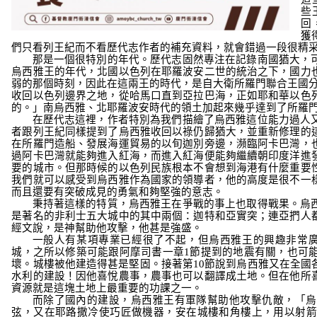
些
回
獲
們只看列王紀而不看歷代志作者的補充資料，就會錯過一段很精
那是一個很特別的年代。歷代志固然專注在記錄南國猶大，
烏西雅王的年代，北國以色列在耶羅波安二世的統治之下，國力
弱的那個時刻，因此在這兩王的時代，是自大衛所羅門聯合王國
收回以色列邊界之地，從哈馬口直到亞拉巴海，正如耶和華以色
的。」
南烏西雅、北耶羅波安時代的領土加起來幾乎達到了所羅
在歷代志這裡，作者特別為我們描繪了烏西雅這位能力過人
者跟列王紀同樣提到了烏西雅收回以祿仍歸猶大，並重新修理的
在所羅門造船、發展海運貿易的以旬迦別旁邊，瀕臨阿卡巴灣，
過阿卡巴灣就能夠進入紅海，而進入紅海便能夠繼續朝印度洋進
要的城市。但那時候的以色列民族根本不會想到海港有什麼重要
我們就可以感受到烏西雅作為國家的領導者，他的高度是很不一
而且還要有突破成見的勇氣和夠堅強的意志。
秉持著這樣的特質，烏西雅王在爭戰的事上也取得戰果。烏
是著名的非利士五大城中的其中兩個：迦特和亞實突；連亞捫人
經文說，是神幫助他攻擊，他甚是強盛。
一般人有某項專業已經很了不起，但烏西雅王的興趣非常
城，之所以修築可能跟阿摩司書一章
1
節提到的地震有關，也可
壞。城樓被他建造得甚是堅固。接著第
10
節說到烏西雅又在全國
水利的建設！因他喜悅農事，農事也可以翻譯成土地。但在他所
資源就是這塊土地上最重要的功課之一。
而除了國內的建設，烏西雅王有軍隊幫助他攻擊仇敵，
「烏
弦，又在耶路撒冷使巧匠做機器，安在城樓和角樓上，用以射箭