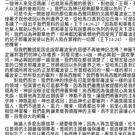
一個神人來見亞瑪謝
（也就是烏西雅的爸爸），
對他說：王啊，
人以法蓮的後裔同在。
」我們以為神已經夠厭棄北國以色列了。
可是今天一開始提到的那位跟烏西雅同期的北國耶羅波安二
接著才說
他收回以色列邊界之地，從哈馬口直到亞拉巴海
。可是
多講了一段出乎我們意料的註解，王下
14:26-27
「因為耶和華看
也無人幫助以色列人。耶和華並沒有說要將以色列的名從天下塗
列，我們以為神厭棄他們，但神都因著憐憫他們而使用了耶羅波
的兒子耶羅波安使以色列人陷在罪裡的一切罪（王下
14:24
）
。這
他機會。
但我們難道能因此說耶羅波安的惡便不再被神記念嗎？神審
定審判我們的神心存敬畏。阿摩司書
6:14
說，神必興起一國攻擊
河。神必興起的那一國是誰，我們現在都很清楚了：從預言發出
拿的口預言耶羅波安二世將收回以色列邊界之地，從哈馬口直到
的那國所將攻佔的正是耶羅波安二世曾經收回的一模一樣的那片
羅波安二世所發出的審判。那烏西雅呢？我們看到烏西雅的輝煌
對我們而言，我們對神的悖逆有可能是像耶羅波安一樣的呈
的領域，但其實也有可能都不像，因為我們最應該被提醒的是我
現再好，神卻沒辦法從我們得著榮耀！烏西雅因為強盛就心高氣
失誤，就算他再怎麼出類拔萃，神都不喜悅。讓我們將審判的主
乎神，神既能給，神也能收回；因此神也必要審判。不論是國家
個人，我們不過是人，能力、機會、境遇都出乎神，若是心高氣
相信神掌權，我們能夠謙卑敬畏順服神的主權，而不至於容讓心
傲、自尊自大的網羅。
無論人多麼出類拔萃，總要敬畏神；因為人再怎麼強盛，也
位曾經的王國最強領導者，曾經的王國最強保護者，就這樣突然
但別忘了，先知以賽亞是在
「烏西雅王崩的那年，看見主坐在高