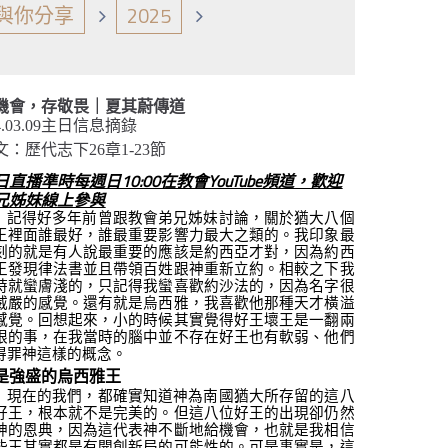
與你分享
2025
機會，存敬畏｜夏其蔚傳道
4.03.09主日信息摘錄
文：歷代志下26章1-23節
日直播準時每週日10:00在教會YouTube頻道，歡迎
兄姊妹線上參與
記得好多年前曾跟教會弟兄姊妹討論，關於猶大八個
王裡面誰最好，誰最重要影響力最大之類的。我印象最
刻的就是有人說最重要的應該是約西亞才對，因為約西
王發現律法書並且帶領百姓跟神重新立約。相較之下我
時就蠻膚淺的，只記得我蠻喜歡約沙法的，因為名字很
威嚴的感覺。還有就是烏西雅，我喜歡他那種天才橫溢
感覺。回想起來，小的時候其實覺得好王壞王是一翻兩
眼的事，在我當時的腦中並不存在好王也有軟弱、他們
得罪神這樣的概念。
是強盛的烏西雅王
現在的我們，都確實知道神為南國猶大所存留的這八
好王，根本就不是完美的。但這八位好王的出現卻仍然
神的恩典，因為這代表神不斷地給機會，也就是我相信
些王其實都是有開創新局的可能性的。可是事實是，這