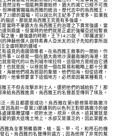
王竟然沒有一個能夠貫徹始終，猶大的滅亡已經不可挽
，但神確實賜福烏西雅的統治。歷代志中的烏西雅王，
得了
23
節的篇幅，可以說比列王紀多了非常多。如果我
采的描述，那就是烏西雅王究竟有多強盛。
可是當時不單猶大在烏西雅王的治理之下異常強盛，當
也達到鼎盛。但當時的他們就是正處於強權亞述短暫衰
分裂之後，最強盛的時期，王下
14:25
說
「（耶羅波安）
列的神藉他僕人迦特希弗人亞米太的兒子先知約拿所說
門王全盛時期的疆域。
又有遠見的南國領導者。在烏西雅王敘事的一開始，作
這件事。以祿是一個在猶大南地沙漠最南端的海港，就
也就是現代的以色列城市埃拉特。這個地方是經由它通
發！也就是說，以祿就是一個在貿易和戰略上都十分重
性，海被他們視為邪惡的象徵，他們怕海。但從這裡，
樣的，他會想要拿下這個地方，必然是因著某種看見，
西雅王不但去攻擊非利士人，還把他們的城給拆了！那
都來給烏西雅進貢，烏西雅王的名聲甚至傳到了埃及。
廣泛，而且都還很成功！烏西雅在第
9
節修築耶路撒冷
能是因為前一章第
23
節講到的以色列王對耶路撒冷的破
各處建築瞭望樓，挖貯水池、挖井，供水。這其實就是
喜愛的猶大這塊土地上，水卻又是匱乏的，因此掌握水
西雅為全軍預備盾牌、槍、盔、甲、弓，和甩石的機
發石。烏西雅的名聲傳到遠方；因為他得了非常的幫