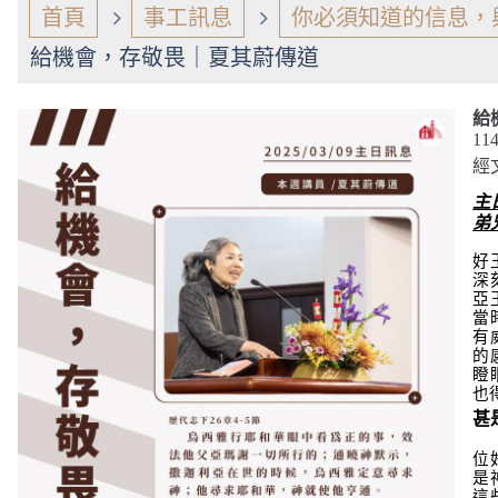
首頁
事工訊息
你必須知道的信息，
給機會，存敬畏｜夏其蔚傳道
給
11
經
主
弟
好
深
亞
當
有
的
瞪
也
甚
位
是
這