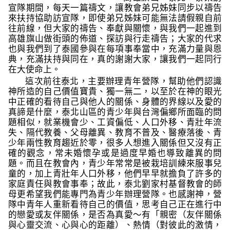
宣隊期間，每天一篇禱文，讓教會弟兄姊妹同步以禱告
來扶持協助訪宣隊，即使弟兄姊妹可能無法請假親自前
往前線，但大家的禱告、奉獻與關懷，與我們一起進到
高雄旗山做街頭的佈道、探訪與行走禱告；大家的代求
也與我們到了泰國參與在每項事奉當中，充滿力量與恩
典，充滿扶持與同在，真的謝謝大家，讓我們一起同行
在大使命上。
這次前往泰北，主要辦理青年營隊，幫助他們認識
神所造的自己價值寶貴、獨一無二，以至於在神的眼光
中正確的看待自己與他人的關係、身體的界線以及愛的
真諦是什麼，泰北山區的青少年與台灣偏鄉所面臨的問
題相似，就業機會少、工資偏低、人口外移、青壯年流
失、隔代教養、父母離異、教育不普及、醫療落後、青
少年兩性教育趨近於零，很多人想進入關係但又沒有正
確的觀念，常未婚懷孕或是過度早婚也導致離異的問
題。而且在教會內，青少年常常是被栽培訓練來服事兒
童的，加上青壯年人口外移，他們早早就擔負了許多的
家庭責任與教會事奉；故此，泰北劉家村基督教會的師
母更希望我們能專門為青少年辦理營隊。也感謝神，營
隊中青年人重新看待自己的價值，思考自己正在進行中
的戀愛或友伴關係，是否為真愛～有「親密（友伴關係
與心靈交流、心與心的距離）、熱情（對彼此的激情，