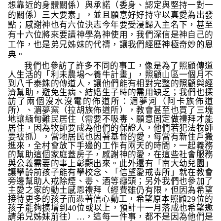
想靠近的身體關係）與承諾（委身、認定與堅持一對一
的關係）三大要素」，並且願意好好持守以真愛為出發
點；感謝神也有六位決志今年要受浸歸入主名下，甚至
有十六位將來要讀神學為神使用，我們深信是神自己的
工作，也是弟兄姊妹的代禱，讓我們經歷神極奇妙的恩
典。
我們也參訪了許多不同的事工，像是為了照顧傳道
人生活的「利未農場～養牛計畫」，照顧山區一個月不
到八千泰銖的傳道人，讓他們能有相對完整的照顧與經
濟幫助，避免生病、結婚生子時的需用缺乏；我們也探
訪了兩個沒水沒電的佈道所：湄夢河（阿卡族佈道
所）、湄夢窯（拉胡族佈道所），教會甚至也買了三塊
地讓緬甸難民居住（需要不吸毒、願意固定做禮拜才能
居住，因為牧師要成為他們的保證人，他們若犯法牧師
要被抓），當地居民也因著基督的愛，每當有新住戶搬
進來，全村會放下手邊的工作有兩天的時間，一起義務
的幫助這個家庭蓋房子，感謝神的愛，在這些社會服務
與公義需要的事上彰顯出來。此外還有「南大幼兒園」
讓學齡前孩子能有學校念、「信望愛戒毒所」就在教會
旁邊幫助人戒除煙、毒、酒等癮頭；另外我們也參加了
主愛之家的動土感恩禮拜（經費雖仍有限，但因為希望
接待更多的孩子而憑著信心動工，希望原本照顧
29
位的
孩子能夠擴增到
40
位或以上，預計十一月落成也希望邀
請弟兄姊妹前往）…，這每一件事，都不是因為他們是