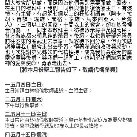
間大教會所以做，而是因為他們看到需要而做。最後，
在主日的禮拜中，我們一同參與他們復活節主日，有浸
禮、有主餐，有超過七個以上的種族和語言（阿卡、拉
胡、苗族、瑤族、麗宿、泰族、馬來西亞人、台灣
人），三個以上的國家，十間以上的教會，卻在基督裡
合而為一，一同事奉敬拜主，彷彿啟示錄中萬國萬民、
各方各族都來朝見神的榮景。後續，我也帶著部分隊員
前往泰東的春武里去事奉，就容待下回分享。但再次感
謝神讓我有機會走出去學習，得著滿滿的收穫與感動，
也再次謝謝弟兄姊妹的代禱扶持，成為我們最強大的屬
靈空軍與後盾，與我們一起同工，也期望我們繼續回應
神的愛與使命，勇敢走出去。
【將本月份聖工報告如下，敬請代禱參與】
一.五月四日(主日)
主日崇拜由林毓倫牧師證道、主領主餐。
二.五月十日(週六)
下午舉行執事會。
三.五月十一日(主日)
主日崇拜由林毓倫牧師證道，舉行基督化家庭及為嬰兒祝福
禱告，會中致贈母親及60歲以上的長者禮物。
四.五月十五日(週四)