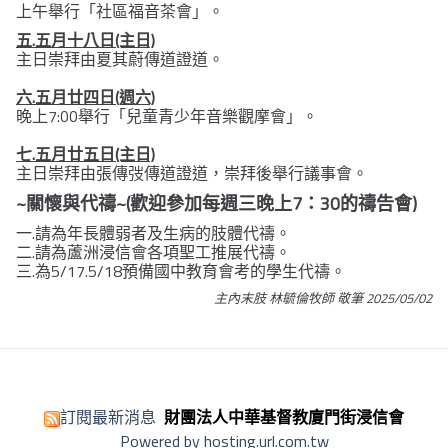
上午舉行「社區福音茶會」。
五.五月十八日(主日)
主日崇拜由夏其蔚傳道證道。
六.五月廿四日(週六)
晚上7:00舉行「兒童青少年音樂觀摩會」。
七.五月廿五日(主日)
主日崇拜由張傳弢傳道證道，崇拜後舉行議事會。
~關懷與代禱~(歡迎參加每週三晚上7：30的禱告會)
一.請為年長體弱者及生病的肢體代禱。
二.請為蘆洲浸信會各項聖工推展代禱。
三.為5/17.5/18預備國中教育會考的學生代禱。
主內末肢 林毓倫牧師 敬筆 2025/05/02
訂閱最新消息
財團法人中華基督教廈門街浸信會
Powered by hosting.url.com.tw