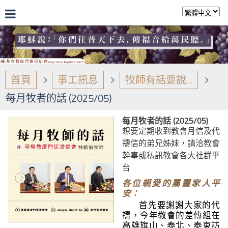
首頁
事工訊息
牧師有話要說...
每月牧者的話 (2025/05)
每月牧者的話 (2025/05)
想要定期收到教會月信及代
禱信的弟兄姊妹，請洽教會
幹事或私訊教會各大社群平
台
各位親愛的屬靈家人平
安：
首先要謝謝大家的代
禱，今年教會的差傳組在
高雄旗山、泰北、泰東訪