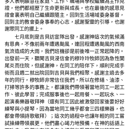
多人表明願意在家庭、工作、職場與學校繼續為主作見
證，他們都經歷了生命更新與成長，也在最後的感恩見
證會裏表明自己繼續跟隨主，回到生活場域委身基督，
回到主的教會委身事奉的心志，感謝聖靈的引導，也謝
謝眾同工的擺上。
七月底則是吉貝訪宣隊出發，感謝神這次的氣候滿
有恩典，不像前兩年遭遇颱風，連回程遭遇颱風的西南
氣流造成的大雨，我們班機卻是前後唯一正常起降的。
出發前一天，聽聞吉貝浸信會的穆玲玲牧師因為急性闌
尾炎而住院，但感謝神，在同工的陪伴下，順利完成手
術而且週二就出院回到吉貝與我們相聚。感謝主過去多
年的同行，穆牧師非常信任我們，所以在修繕、油漆、
打掃等許多的事務上，都讓我們帶領著當地同工一起工
作、彼此學習；完成服事後也一起用餐、一起玩水、一
起演奏樂器敬拜神（還有同工因此被激發回家後要好好
練琴與小提琴，因為當地同工幾乎都會三四樣樂器，也
都會帶領詩歌敬拜）；這次的過程中也讓年輕的同工嘗
試操練帶領晨更，他們盡心竭力地預備，在神的話語上