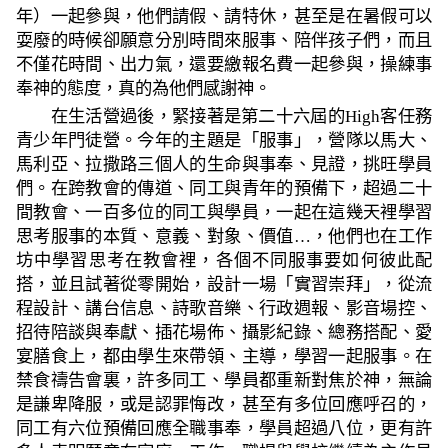
年）一起參與，他們請假、請特休，甚至是在暑假可以
耍廢的時候卻願意分別時間來服事、陪伴孩子們，而且
不僅花時間、出力氣，還要繳報名費一起參與，操練事
奉神的態度，真的為他們感謝神。
在生活營過後，緊接著是第二十六屆的
High
客任務
青少年門徒營。今年的主題是「服事」，營隊以馬大、
馬利亞、拉撒路三個人的生命與事奉、見證，挑旺學員
們。在跨教會的傳道、同工與青年的預備下，超過二十
間教會、一百多位的同工與學員，一起在這幾天裡學習
思考服事的本質、意義、對象、價值…，他們也在工作
坊中學習思考在教會裡，各個不同服事要如何彼此配
搭，並且試著從零開始，設計一場「實習崇拜」，從流
程設計、講台信息、詩歌音樂、行政週報、影音場控、
招待陪談與奉獻、插花場佈、攝影紀錄、總務搭配、愛
宴膳食上，都由學生來帶領、主導，學習一起服事。在
禁食禱告會裏，許多同工、學員都重新對焦於神，無論
是謙卑降服，或是認罪悔改，甚至有多位回應呼召的，
同工有六位預備回應全職事奉，學員超過八位，更有許