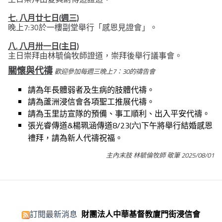
七. 八月廿七日(週三)
晚上7:30於一樓副堂舉行「感恩見證會」。
八. 八月卅一日(主日)
主日崇拜由林毓倫牧師證道，崇拜後舉行議事會。
關懷與代禱
歡迎參加每週三晚上7：30的禱告會
請為年長體弱者及生病的肢體代禱。
請為蘆洲浸信會各項聖工推展代禱。
請為玉里訪宣隊的預備、事工順利、出入平安代禱。
張光睿傳道&楊珮涵傳道8/23(六)下午將舉行結婚感恩
禮拜，請為新人代禱祝福。
主內末肢 林毓倫牧師 敬筆 2025/08/01
訂閱最新消息
財團法人中華基督教廈門街浸信會