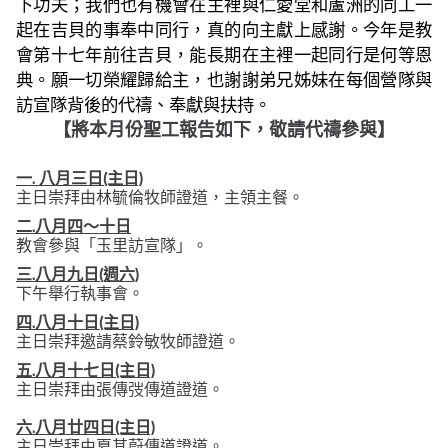
下功夫；我們也有機會在主裡與仁愛堂和蘆洲的同工一
起在吉貝的事奉中同行，真的向主獻上感謝。今年是教
會第十七年前往吉貝，能長期在主裡一起同行是何等恩
典。願一切榮耀歸給主，也謝謝弟兄姊妹在每個營隊與
訪宣隊背後的代禱、奉獻與扶持。
【將本月份聖工報告如下，敬請代禱參與】
一. 八月三日(主日)
主日崇拜由林毓倫牧師證道，主領主餐。
二.八月四～十日
教會參與「玉里訪宣隊」。
三.八月九日(週六)
下午舉行執事會。
四.八月十日(主日)
主日崇拜邀請蔡鈴敏牧師證道。
五.八月十七日(主日)
主日崇拜由張傳弢傳道證道。
六.八月廿四日(主日)
主日崇拜由夏其蔚傳道證道。