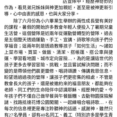
訪宣隊中，經歷神奇妙的
作為，看見弟兄姊妹與神更加親近，甚至是被神更新引
導，心中由衷的感恩，也與大家分享。
除了六月份為小六畢業生舉辦的兩性成長營有美好
的課程，暑假的開始許多教會年輕人便投入了暑期兒童
生活營。這個營隊是近兩年從運動營轉型的營隊，過去
是五個整天透過運動、手工、宣講、詩歌等向孩子們分
享福音；這兩年則是透過教導孩子「如何生活」～諸如
上菜市場、買菜、做飯、清潔、搭帳篷、搭公車與捷
運、學習看地圖、城市定向冒險…，為的是讓這世代的
孩子更多去學習冒險、挑戰，並且嘗試解決問題；而不
變的是帶領他們晨更靈修、唱詩頌讚、傳講救恩信息。
盼望透過過夜的營隊，讓孩子們更密集的相處，不管是
教會長大的孩子，還是被邀約來的福音朋友，都能夠在
老師、同工們的生命陪伴中認識耶穌、經歷神的愛。今
年孩子們不僅自己做早餐與午餐飯糰、去動物園探險解
謎、找路抵達花博公園闖關、一起練唱合唱詩歌…，在
每次的信息裡更是專注聆聽神的話語。感謝神，雖然只
有
27
名學員，卻有
40
名同工、義工（特別許多是學生青