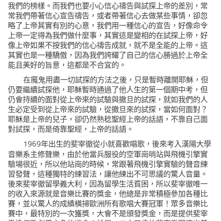
我們的榜樣。而我們也要小心信心禱告與試探上帝的差別，常
常我們帶著信心宣告禱告，或者帶著信心去做某些事情，卻忽
略了上帝其實有別的心意，我們用一種信心的宣告，好像命令
上帝一定得為我們做什麼事，其實這是變相的在試探上帝，好
像上帝如果不按我們的信心禱告成就，就不是全能的上帝。這
其實也是一種驕傲，因為我們誇耀了自己的信心勝過於上帝全
能且美好的旨意，這都是不合宜的。
在魔鬼用盡一切試探的方法之後，只是暫時離開耶穌，但
仍要繼續試探他，耶穌暫時通過了他人生的第一個期中考，但
仍會持續的面對從上帝來的試驗與撒旦的試探，就如我們的人
生必定受到從上帝來的試驗，從撒旦來的試探，當如何面對？
耶穌是上帝的兒子，卻仍然熟稔聖經上帝的話語，不靠自己面
對試探，而是倚靠聖經，上帝的話語。
1969
年出生的斐宰徹從小就喜歡唱歌，後來考入漢陽大學
音樂系主修聲樂，由於他當兵服役的空軍崗哨站與飛機引擎實
驗場很近，所以他站崗的時候，常跟著飛機引擎實驗的聲音練
習發聲，這種獨特的練習法，讓他練出不可思議的驚人音量。
後來斐宰徹留學義大利，因為留學生活貧困，所以斐宰徹唯一
的收入來源就是音樂比賽的獎金，他總是非常積極參加各種比
賽，並以驚人的成績橫掃歐洲所有歌唱大賽冠軍！眾多音樂比
賽中，最特別的一次獲獎，大會不是頒發獎金，而是提供斐宰