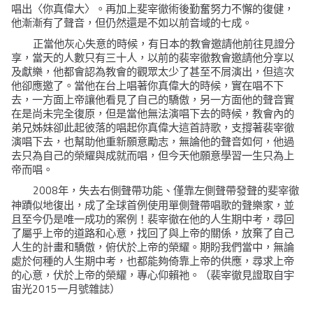
唱出〈你真偉大〉。再加上斐宰徹術後勤奮努力不懈的復健，
他漸漸有了聲音，但仍然還是不如以前音域的七成。
正當他灰心失意的時候，有日本的教會邀請他前往見證分
享，當天的人數只有三十人，以前的裴宰徹教會邀請他分享以
及獻樂，他都會認為教會的觀眾太少了甚至不屑演出，但這次
他卻應邀了。當他在台上唱著你真偉大的時候，實在唱不下
去，一方面上帝讓他看見了自己的驕傲，另一方面他的聲音實
在是尚未完全復原，但是當他無法演唱下去的時候，教會內的
弟兄姊妹卻此起彼落的唱起你真偉大這首詩歌，支撐著裴宰徹
演唱下去，也幫助他重新願意勵志，無論他的聲音如何，他過
去只為自己的榮耀與成就而唱，但今天他願意學習一生只為上
帝而唱。
2008
年，失去右側聲帶功能、僅靠左側聲帶發聲的斐宰徹
神蹟似地復出，成了全球首例使用單側聲帶唱歌的聲樂家，並
且至今仍是唯一成功的案例！裴宰徹在他的人生期中考，尋回
了屬乎上帝的道路和心意，找回了與上帝的關係，放棄了自己
人生的計畫和驕傲，俯伏於上帝的榮耀。期盼我們當中，無論
處於何種的人生期中考，也都能夠倚靠上帝的供應，尋求上帝
的心意，伏於上帝的榮耀，專心仰賴祂。（裴宰徹見證取自宇
2015
宙光
一月號雜誌）