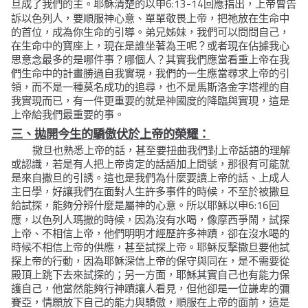
6:13-14
旦成了我們的主。耶穌清楚的以申
回應指出，上帝曾告
訴以色列人，要順服神心意、單單敬畏上帝，把祂放在生命中
的首位，成為你生命的引導。弟兄姊妹，我們可以問問自己，
在生命中的寶座上，現在是誰坐著為王呢？或者現在佔據我心
思意念最多的是哪件事？哪個人？其實我們應當看重上帝在我
們生命中的計畫勝過自我實現，我們的一生應當尋求上帝的引
領，而不是一種莫名成功的追尋，也不是馬斯洛金字塔裡的自
我實現而已，有一件更重要的就是神國度的降臨與實現，這是
上帝給我們最重要的事。
三、拋開今生的驕傲伏於上帝的榮耀：
撒旦也熟悉上帝的話，甚至要扭曲我們對上帝話語的理解
或認識，若是有人把上帝肯定的話語加上問號，那很有可能就
是來自撒旦的引誘。這也是我們為什麼要讀上帝的話、上成人
主日學，好讓我們在面對人生許多事件的時候，不至於被撒旦
6:16
給試探，能夠分辨什麼是屬神的心意。所以耶穌以申
回
應，以色列人瑪撒的時候，因為沒有水喝，像摩西爭鬧，試探
上帝、不相信上帝，他們明明才經歷許多神蹟，卻在沒水喝的
時候不相信上帝的供應，甚至試探上帝。耶穌反擊撒旦要他試
探上帝的行動，因為耶穌深信上帝的保守與同在，是不需要從
殿頂上跳下去來試探的；另一方面，耶穌其實自己也有能力保
護自己，他當然能夠行神蹟讓人看見，但他卻是一位謙卑的彌
賽亞，情願放下自己的能力與驕傲，順服在上帝的面前，這是