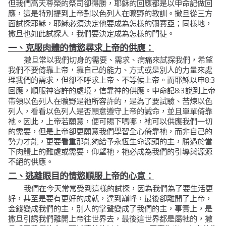
但我們高天尊榮的祭司卻得勝，耶穌的回應都是以申命記做回
應，這是特別提到上帝對以色列人在曠野的教訓。撒旦從三方
面試探耶穌，耶穌必須決定他要成為怎樣的彌賽亞；同樣地，
撒旦也如此試探人，我們要決定成為怎樣的門徒。
一、克服肉體的情慾尋求上帝的供應：
撒旦常以我們切身的需要、需求、病痛來試探我們，希望
我們不要倚靠上帝，靠自己的能力、方式或是別人的力量來處
8:3
理我們的需求，但卻不呼求上帝、不等候上帝。而耶穌以申
8:3
回應，順服神容許的處境，信靠神的供應。申命記
說到上帝
帶領以色列人在曠野是祂所容許的，是為了要試驗、苦煉以色
列人，看看以色列人是否願意遵守上帝的誡命，並且單單倚靠
祂。因此，上帝若願意，便可賜下嗎哪，祂可以供應我們一切
的需要，但是上帝卻更願意我們學習全心倚靠祂，而非自己的
勢力才能，更要看重那能夠給予永恆生命源頭的主，勝過於當
下肉體上的難處或需要，仰望祂，祂必成為我們的引導與源源
不絕的供應。
二、逃離眼目的情慾順服上帝的心意：
我們在今天常常受到這樣的試探，因為我們為了要生活更
好，甚至是要有更好的成就，達到巔峰，最後卻離開了上帝，
金錢變成我們的主，別人的掌聲變成了我們的主，事實上，是
撒旦引誘我們離開上帝往世界去，最後這世界都是屬牠的，撒