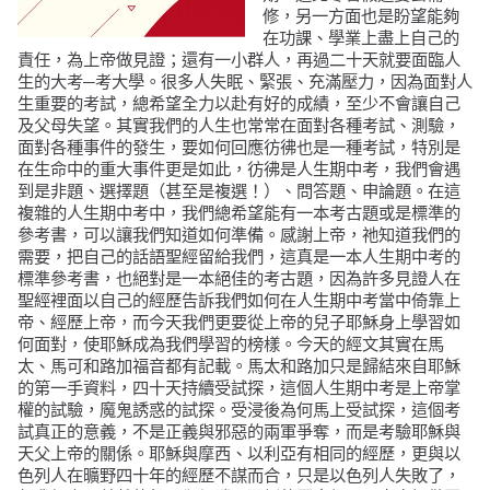
修，另一方面也是盼望能夠
在功課、學業上盡上自己的
責任，為上帝做見證；還有一小群人，再過二十天就要面臨人
生的大考─考大學。很多人失眠、緊張、充滿壓力，因為面對人
生重要的考試，總希望全力以赴有好的成績，至少不會讓自己
及父母失望。其實我們的人生也常常在面對各種考試、測驗，
面對各種事件的發生，要如何回應彷彿也是一種考試，特別是
在生命中的重大事件更是如此，彷彿是人生期中考，我們會遇
到是非題、選擇題（甚至是複選！）、問答題、申論題。在這
複雜的人生期中考中，我們總希望能有一本考古題或是標準的
參考書，可以讓我們知道如何準備。感謝上帝，祂知道我們的
需要，把自己的話語聖經留給我們，這真是一本人生期中考的
標準參考書，也絕對是一本絕佳的考古題，因為許多見證人在
聖經裡面以自己的經歷告訴我們如何在人生期中考當中倚靠上
帝、經歷上帝，而今天我們更要從上帝的兒子耶穌身上學習如
何面對，使耶穌成為我們學習的榜樣。今天的經文其實在馬
太、馬可和路加福音都有記載。馬太和路加只是歸結來自耶穌
的第一手資料，四十天持續受試探，這個人生期中考是上帝掌
權的試驗，魔鬼誘惑的試探。受浸後為何馬上受試探，這個考
試真正的意義，不是正義與邪惡的兩軍爭奪，而是考驗耶穌與
天父上帝的關係。耶穌與摩西、以利亞有相同的經歷，更與以
色列人在曠野四十年的經歷不謀而合，只是以色列人失敗了，