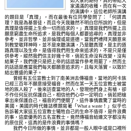
如大家的期待，真的帶給大
家滿滿的收穫，而在有一次
的演講中，這位老師所演講
的題目是「真理」，而在最後有位同學發問了：「何謂真
理？我是為基督徒，而且今天我雖然不明白您所說的，但是
真理是值得擺上生命一切而追求的。」真理是我們所擺上且
願意窮盡生命所追求，是我們每個人都要追尋的，真理並非
參考、並非哲學、並非倫理或是道德，當我們禮拜天願意來
到教堂敬拜神時，並不是來聽演講，乃是聽真理，是主的道
路真理以及生命，是值得我們用生命來追求的，不是只是僅
供參考，縱然我們信主好幾十年，倘若生命沒有改變，沒有
結果子，我們便只是把上帝的話語當作參考用罷了，然而主
的話語是應當我們每天都願意追求的，且每天落實，以致於
結出豐盛的果子。
曾經有五位宣教士到了南美洲去傳福音，當地的阿卡族
已經三百年不願意接受福音，然而在某一天五位宣教士被當
地的族人殺了，後來訪查當地的人，發現他們身上有槍，卻
不作任何反抗保護自己，相信他們心中一定明白，倘若把槍
拿出來保護自己，福音的門便關了，這件事情震驚了當時的
美國，美國的時代雜誌標題寫著「What a waste！」似乎也
告訴著大家這五位宣教士犧牲自己的生命不值得，是件浪費
的事，這麼優秀的五名宣教士，竟然傳福音給連文字都沒有
的原住民，這真的是件浪費的事情嗎？
我們今日所做的事情，並非都是一般人眼中或是口裡所