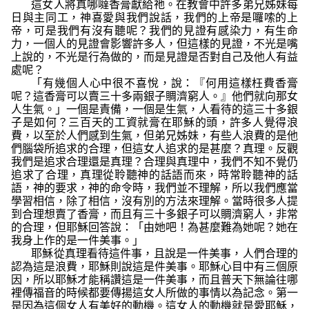
這女人將真哪噠香膏獻給祂。在教會中許多弟兄姊妹每
日與主同工，神喜愛與我們說話，我們的上帝是囉嗦的上
帝，可是我們有沒有聽呢？我們的見證有感染力，有生命
力，一個人的見證會影響許多人，但這樣的見證，不光是嘴
上說的，不光是行為做的，而是見證是否對自己及他人有益
處呢？
「
有幾個人心中很不喜悅，說：『何用這樣枉費香膏
呢？這香膏可以賣三十多兩銀子賙濟窮人。』他們就向那女
人生氣。
」一個是責備，一個是生氣，人看待的這三十多銀
子是如何？三百天的工資就膏在耶穌的頭，許多人覺得浪
費，以至於人們感到生氣，但弟兄姊妹，有些人浪費的是他
們腦袋所追求的合理，但這女人追求的是甚麼？真理。反觀
我們是追求合理還是真理？合理與真理中，我們不知不覺仍
追求了合理，真理從聆聽神的話語而來，時常聆聽神的話
語，神的要求，神的命令時，我們並不理解，所以我們應當
學習相信，除了相信，沒有別的方法來理解。當時很多人提
賙濟
到合理想賣了香膏，而且有三十多銀子可以
窮人，非常
的合理，但耶穌回答說：
「由她吧！為甚麼難為她呢？她在
我身上作的是一件美事。
」
耶穌從真理看待這件事，且說是一件美事，人們合理的
認為這是浪費，耶穌則說這是件美事。耶穌心目中有三個原
因，所以耶穌才能稱讚這是一件美事，而且普天下無論往哪
裡傳福音的時候都要傳揚這女人所做的事情以為記念。第一
是因為這個女人有美好的動機。這女人的動機就是愛耶穌，