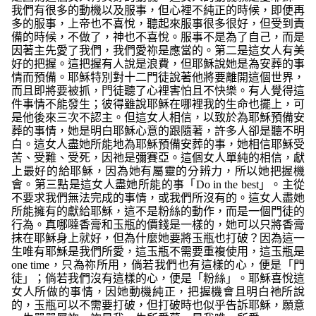
我們有很多的動機以及服事，但心裡不純正的時候，即便再
多的服事，上帝也不喜悅，聽起來服事很多很好，但受到責
備的時候，不做了，神也不喜悅。服事不是為了自己，而是
因著主先愛了我們，我們愛祢是應當的。第二是這女人有美
好的把握。這把握有人說是浪費，但耶穌說她是為安葬的事
情而預備。耶穌特別對十二門徒說著他將要離開這個世界，
而且即將要被抓，門徒聽了心裡害怕且不快樂。有人覺得這
件事情不能發生；彼得雖說耶穌在哪裡我的生命也擺上，可
是他後來三次不認主。但這女人相信，以致於為耶穌預備安
葬的事情，她是明白耶穌心意的跟隨著，許多人卻是聽不明
白。這女人盡她所能地為耶穌預備安葬的事，她相信耶穌受
苦、受難、受死，因祂是彌賽亞。這個女人單純的相信，獻
上最好的給耶穌，因為她有屬靈的分辨力，所以她把握機
會。第三點是這女人盡她所能的事「Do in the best」。主從
不要求我們無法完成的事情，或我們所沒有的。這女人盡她
所能擁有的獻給耶穌，這不是粉絲的動作，而是一個門徒的
行為。真哪噠香膏和玉瓶的價錢是一樣的，她可以只將香膏
抹在耶穌身上就好，但為什麼她要將玉瓶也打破？因為這一
生唯有耶穌是我們所愛，這玉瓶不需要重複使用，這玉瓶是
one time，只為祢所用，倘若我們也有這樣的心，便是「門
徒」；倘若我們沒有這樣的心，便是「粉絲」。耶穌喜悅這
女人所做的事情，因她動機純正，把握機會且明白祂所說
的，玉瓶可以不需要打破，但打破時也似乎告訴耶穌，願意