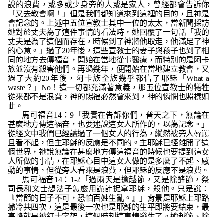
說的浪費，或多或少身旁的人或是家人，曾經都會告訴你
「又去教會啊！」但是我們都知道來到這裡的目的，且神是
會記念的。上述中五位宣教士其中一位的太太，當新聞採訪
她對於丈夫為了這件事情的看法時，她回覆了一句話「我的
丈夫是為了這個而存在，時候到了神將他取走，他滿足了神
的心意。」過了20年後，這些宣教士的妻子與孩子也到了相
同的地方去傳福音，開始在當地從事醫療，而特別的是阿卡
族並沒有殺害他們。再過幾年，便開始在當地建立教會，又
過了大約20年後，阿卡族全族幾乎都信了耶穌「What a
waste？」No！這一切都充滿著意義，那五位宣教士的犧牲
從來都不是浪費，神的賜福必然會來到，神的憐憫也照樣如
此。
馬可福音14：9「
我實在告訴你們，普天之下，無論在
甚麼地方傳這福音，也要述說這女人所作的，以為記念。
」
從經文中我們已經讀過了一個女人的行為，縱然被旁人辱罵
且看不起，但主耶穌的反應是不同的。主耶穌已經離開了這
個世界，祂說無論在甚麼地方傳這福音的時候也要提到這女
人所做的事情，在耶穌心目中這女人做的是多麼了不起、感
動的事情，但從旁人看來是浪費，但耶穌的反應不是浪費
。
馬可福音14：1-2
「
過兩天是逾越節，又是除酵節，祭
司長和文士想法子怎麼用詭計捉拿耶穌，殺他。只是說：
『當節的日子不可，恐怕百姓生亂。』」
背景是耶穌上耶路
撒冷共四次，這是最後一次也是耶穌的生平即將要結束，最
高峰就是被釘十字架，這個時刻這事情發生了。逾越節、除