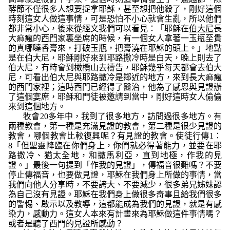
酵節不僅很多人想要捉拿耶穌，甚至想把他殺了，剛好這個
時刻這女人做這事情，可是恐怕不小心就會生亂，所以他們
都非常小心，後來從經文我們可以看見：
「
耶穌在
伯大尼
長
大痲瘋的
西門
家裏坐席的時候，有一個女人拿著一玉瓶至貴
的真哪噠香膏來，打破玉瓶，把膏澆在耶穌的頭上。
」
地點
是在伯大尼，耶穌剛好來到耶路撒冷時是白天，晚上則去了
伯大尼，有時會到橄欖山去禱告，耶穌幾乎每天都會去伯大
尼，可看出伯大尼與耶路撒冷是鄰近的地方，來到長大痲瘋
的西門家裡；這時西門已經得了醫治，他為了感恩與見證辦
了這個宴席，耶穌和門徒被邀請到當中，剛好這時女人偷偷
來到這個地方。
牧會20多年中，我到了很多地方，訪問過很多地方。有
兩種教會，第一種是充滿見證的教會，第二種是很少見證的
教會，哪個教會比較復興呢？有見證的教會。使徒行傳1：
8
「但聖靈降臨在你們身上，你們就必得著能力，並要在耶
路撒冷、猶太全地，和撒馬利亞，直到地極，作我的見
證。」
最後一句提到
「作我的見證」
，傳福音很難嗎？不要
停止傳福音，也要做見證，耶穌在我們身上所做的事情，當
我們向他人分享時，不要誇大、不要減少，很多弟兄姊妹認
為自己沒有見證。耶穌在我們身上做很多奇事且給我們很多
的警惕、啟示以及教導，這都能成為我們的見證，就是有感
染力，感動力。這女人本來有計畫來為耶穌做這件事情嗎？
或者是聽了西門的見證所感動？