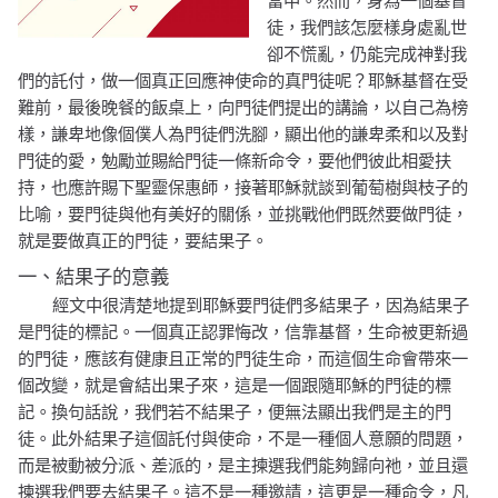
當中。然而，身為一個基督
徒，我們該怎麼樣身處亂世
卻不慌亂，仍能完成神對我
們的託付，做一個真正回應神使命的真門徒呢？
耶穌基督在受
難前，最後晚餐的飯桌上，向門徒們提出的講論，以自己為榜
樣，謙卑地像個僕人為門徒們洗腳，顯出他的謙卑柔和以及對
門徒的愛，勉勵並賜給門徒一條新命令，要他們彼此相愛扶
持，也應許賜下聖靈保惠師，接著耶穌就談到葡萄樹與枝子的
比喻，要門徒與他有美好的關係，並挑戰他們既然要做門徒，
就是要做真正的門徒，要結果子。
一、結果子的意義
經文中很清楚地提到耶穌要門徒們多結果子，因為結果子
是門徒的標記。一個真正認罪悔改，信靠基督，生命被更新過
的門徒，應該有健康且正常的門徒生命，而這個生命會帶來一
個改變，就是會結出果子來，這是一個跟隨耶穌的門徒的標
記。換句話說，我們若不結果子，便無法顯出我們是主的門
徒。此外結果子這個託付與使命，不是一種個人意願的問題，
而是被動被分派、差派的，是主揀選我們能夠歸向祂，並且還
揀選我們要去結果子。這不是一種邀請，這更是一種命令，凡