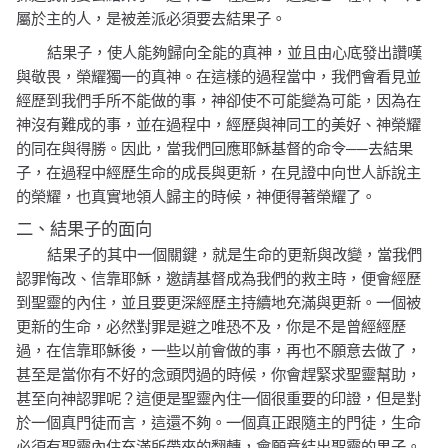
屬於主的人，是被差派必須要去結果子。
結果子，使人能夠歸向全能的真神，並且由心底發出讚嘆
與敬畏，榮耀獨一的真神。在這樣的過程當中，我們會看見並
經歷到我們手所不能做的事，神卻使不可能變為可能，因為在
神沒有難成的事，並在過程中，經歷與神同工的美好、神榮耀
的同在與得勝。因此，當我們回應耶穌基督的命令──去結果
子，在過程中經歷生命的成長與更新，在見證中向世人訴說主
的榮耀，也真實地領人歸主的時候，神便得著榮耀了。
二、結果子的面向
結果子的其中一個關鍵，就是生命的更新與改變，當我們
認罪悔改、信靠耶穌，邀請基督成為我們的救主時，便會經歷
到聖靈的內住，並且要更深經歷主持續地充滿與更新。一個被
更新的生命，必然對罪是避之唯恐不及，你是不是曾經經歷
過，在信靠耶穌後，一些以前會做的事，再也不願意去做了，
甚至是當你有不好的念頭閃過的時候，你會趕緊求聖靈幫助，
甚至向神認罪呢？這便是聖靈內住一個很重要的印證，但是對
於一個真門徒而言，這還不夠。一個真正跟隨主的門徒，生命
必須有聖靈內住充滿所帶來的翻轉，會願意結出聖靈的果子。