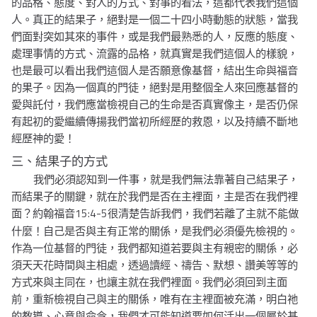
的品格、態度、對人的方式、對事的看法，這都代表我們這個
人。真正的結果子，絕對是一個二十四小時動態的狀態，當我
們面對突如其來的事件，或是我們最熟悉的人，反應的態度、
處理事情的方式、流露的品格，就真實是我們這個人的樣貌，
也是最可以看出我們這個人是否願意像基督，結出生命與福音
的果子。因為一個真的門徒，絕對是用整個全人來回應基督的
愛與託付，我們應當檢視自己的生命是否真實像主，是否仍保
有起初的愛繼續傳揚我們當初所經歷的救恩，以及持續不斷地
經歷神的愛！
三、結果子的方式
我們必須認知到一件事，就是我們無法靠著自己結果子，
而結果子的關鍵，就在於我們是否在主裡面，主是否在我們裡
15:4-5
面？約翰福音
很清楚告訴我們，我們若離了主就不能做
什麼！自己是否與主有正常的關係，是我們必須優先檢視的。
作為一位基督的門徒，我們都知道若要與主有親密的關係，必
須天天花時間與主相處，透過讀經、禱告、默想、讚美等等的
方式來與主同在，也讓主就在我們裡面。我們必須回到主面
前，重新檢視自己與主的關係，唯有在主裡面被充滿，明白祂
的教導、心意與命令，我們才可能知道要如何活出一個屬於基