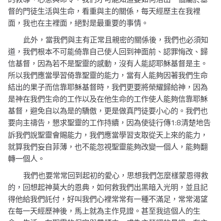
督的門徒生活與生命，看重與主的關係，每天經歷主在我裡
面，我也在主裡面，絕對是最重要的事情。
此外，當我們與主有正常且親密的關係後，我們也必須知
道，我們根本不可能倚靠自己使人回到神面前、認罪悔改、歸
信基督，因為若不是聖靈的感動，沒有人能認耶穌基督是主。
所以我們應當學習倚靠聖靈的能力，當有人能夠因著我們生命
結出的果子而信靠耶穌基督時，我們更要將榮耀歸給神，因為
是神在我們生命的工作以及在他生命的工作使人能夠信靠耶穌
基督，避免自以為是的驕傲，更是做真門徒要小心的。我們也
1:8
要向主禱告，懇求聖靈的工作持續，因為使徒行傳
清楚地告
訴我們說聖靈會賜能力，我們應當學習支取從天上來的能力，
就算我們妄自菲薄，也不能忽視聖靈能夠改變一個人，能夠翻
轉一個人。
我們也要常常回到起初的愛心，思想我們怎麼樣蒙恩得救
的，回想起神莫大的恩典，如何救我們出黑暗入光明，並且記
得他給我們託付，好叫我們心裡常常有一種不滿足，常常渴望
在每一天經歷神後，馬上就為主作見證。甚至我這個人的生