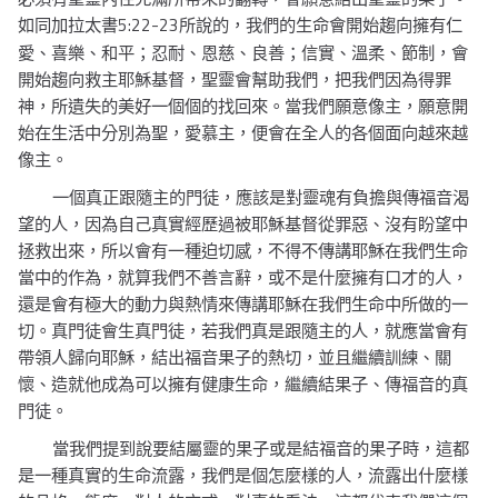
5:22-23
如同加拉太書
所說的，我們的生命會開始趨向擁有仁
愛、喜樂、和平；忍耐、恩慈、良善；信實、溫柔、節制，會
開始趨向救主耶穌基督，聖靈會幫助我們，把我們因為得罪
神，所遺失的美好一個個的找回來。當我們願意像主，願意開
始在生活中分別為聖，愛慕主，便會在全人的各個面向越來越
像主。
一個真正跟隨主的門徒，應該是對靈魂有負擔與傳福音渴
望的人，因為自己真實經歷過被耶穌基督從罪惡、沒有盼望中
拯救出來，所以會有一種迫切感，不得不傳講耶穌在我們生命
當中的作為，就算我們不善言辭，或不是什麼擁有口才的人，
還是會有極大的動力與熱情來傳講耶穌在我們生命中所做的一
切。真門徒會生真門徒，若我們真是跟隨主的人，就應當會有
帶領人歸向耶穌，結出福音果子的熱切，並且繼續訓練、關
懷、造就他成為可以擁有健康生命，繼續結果子、傳福音的真
門徒。
當我們提到說要結屬靈的果子或是結福音的果子時，這都
是一種真實的生命流露，我們是個怎麼樣的人，流露出什麼樣