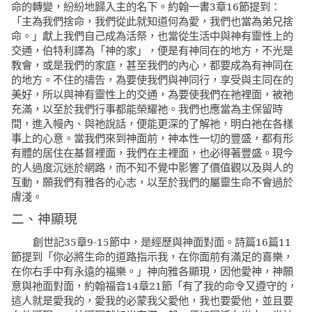
命的轉變，紛紛地歸入主的名下。約翰一書3章16節提到：
「主為我們捨命，我們從此就知道何為愛，我們也當為弟兄捨
獻上我們自己成為活祭，也當從生活中與神有靈性上的
命。」
交通，伯特利譯為「神的家」，便是有神同在的地方，不光是
教會，或是我們的家庭，甚至我們的內心，都要成為有神同在
的地方。不住的禱告，為要使我們與神同行，享受與主同在的
美好，所以與神有靈性上的交通，為要使我們在祂裡面，被祂
充滿，以至於我們行事都能榮耀祂。我們也應當為主保留時
間，進入幔內、與祂說話，便能更深的了解祂，明白祂在各樣
事上的心意。當我們來到神面前，神本性一切的豐盛，都有形
有體的居住在基督裡面，我們在主裡面，也必得著豐盛。現今
的人過度沉迷於網路，而不知不覺中影響了價值觀以及與人的
互動，願我們有雅各的心志，以至於我們的屬靈生命不會過於
膚淺。
二、神顯現
創世記35章9-15節中，是經歷與神面對面。詩篇16篇11
節提到「
你必將生命的道路指示我，在你面前有滿足的喜樂，
」神向雅各顯現，因他愛神，神願
在你右手中有永遠的福樂。
意與祂面對面，約翰福音14章21節「
有了我的命令又遵守的，
這人就是愛我的，愛我的必蒙我父愛他，我也要愛他，並且要