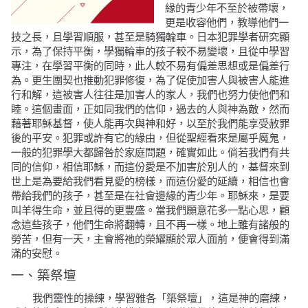
緣的青少年不至於被帶壞，
更是收容他們，教導他們一
技之長，且學習順服，甚至是騎獨輪車。日本犯罪學者研究顯
示，為了保持平衡，學獨輪車的孩子較不易變壞，且從中學習
專注，在學習平衡的同時，此人較不易有偏差思想或是偏差行
為。更生團契也推動犯罪修復，為了促使加害人與被害人能進
行和解，這被害人往往是加害人的家人，我們也努力使他們和
睦。這個畫面，正如同我們的信仰，過去的人與神為敵，然而
藉著耶穌基督，使人能再次與神和好，以至於我們能享受赦罪
後的平安。犯罪或許有它的緣由，但從聖經看來是屬乎魔鬼，
一般的犯罪學大都歸咎於家庭問題，確實如此。倘若我們有共
同的信仰，相信耶穌，而這份愛是不加害於別人的，基督來到
世上是為要給我們看見愛的榜樣，而這份愛的延續，相信也會
帶給我們的孩子，甚至是在社會邊緣的青少年。耶穌來，是要
叫羊得生命，並且得的更豐盛。當我們願意花多一點心思，顧
念這些孩子，他們生命將翻轉，且不再一樣。地上雖有諸般的
勞苦，但有一天，主會將祂的榮耀顯於眾人面前，便會得到滿
滿的安慰。
一、築祭壇
我們靈性的操練，學習雅各「築祭壇」，這是神的磨練，