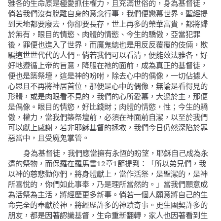
雅各的生命原是極愛抓住權力，且充滿世俗的，身為基督徒，
倘若我們沒有脫離自身的意念行事，我們便戀慕世界。聖經提
到天地都要廢去，你卻要長存，世上再多的榮華富貴，都將歸
於無有，眼目的情慾、肉體的情慾、今生的驕傲，亞當犯罪
後，罪便也進入了世界，而魔鬼總也是用反反覆覆的伎倆，欺
騙這世世代代的人們。倘若我們可以看清，便能效法雅各，好
好地遵循上帝的旨意，降服在祂的面前，成為真正的基督徒，
便也是築祭壇，這是神的吩咐，除去心中的偶像，一切佔據人
心思且不再將神居首位，那便是心中的偶像，無論是看得見的
形體，或是肉眼看不見的，我們的心所愛慕，大過於主，那便
是偶像。眼目的情慾，好比錢財；肉體的情慾，性；今生的驕
傲，權力，當我們築祭壇前，必須在神面前自潔，以至於我們
可以獻上感謝，若非耶穌基督的拯救，我們今日仍然深陷於罪
惡當中，且受魔鬼掌管。
身為基督徒，我們應當擁有永恆的盼望，耶穌自己成為永
遠的祭物，而保羅在羅馬書12章1節提到：
「所以弟兄們，我
以神的慈悲勸你們，將身體獻上，當作活祭，是聖潔的，是神
當我們願意成
所喜悅的，你們如此事奉，乃是理所當然的。」
為活祭為主活，將經歷更多新事。倘若一個人願意將自己的生
命完全的奉獻於神，將經歷許多的神蹟奇事。更生團契許多的
朋友，都是因著認識基督，生命重新翻轉，家人也因著看到生