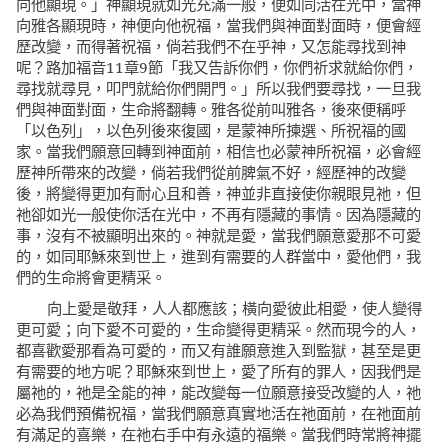
神顯現就如光充滿一般，便如同活在光中，當神
向他顯現。」
向雅各顯現時，神便向他祝福，當我們與神面對面時，便會經
歷改變，而得著祝福，倘若我們不在乎神，又怎能尋找到神
呢？路加福音11章9節「
我又告訴你們，你們祈求就給你們，
所以我們要尋找，一旦我
尋找就尋見，叩門就給你們開門。」
們與神面對面，生命將翻轉。雅各從前叫雅各，後來便稱呼
「以色列」，以色列後來復國，是蒙神所揀選、所祝福的國
家。當我們願意回轉到神面前，相信也必蒙神所祝福，必會經
歷神所帶來的改變，倘若我們從前脾氣不好，經歷神的改變
後，將變得更加有耐心且和善，神並非直接使你親眼見祂，但
祂卻如光一般使你活在光中，不再有隱藏的事情。因為隱藏的
事，沒有不被顯明出來的。神就是愛，當我們願意愛那不可愛
的，如同耶穌來到世上，進到有需要的人群當中，愛他們，我
們的生命將會更精采。
向上愛是敬拜，人人都應該；橫向愛彼此相愛，使人變得
更可愛；向下愛不可愛的，生命變得更精采。然而現今的人，
都喜歡愛那看為可愛的，而又有誰願意進入到監獄，甚至是更
有需要的地方呢？耶穌來到世上，愛了所有的罪人，因我們是
屬祂的，祂是全能的神，能改變每一位願意接受改變的人，祂
必為我們預備祝福，當我們願意真實地活在祂面前，在祂面前
有滿足的喜樂，在祂右手中有永遠的福樂。當我們時常將神擺