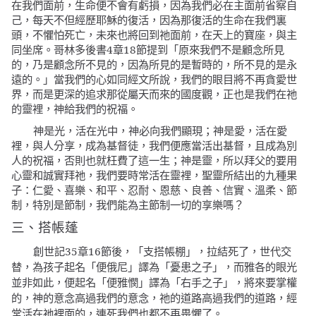
在我們面前，生命便不會有虧損，因為我們必在主面前省察自
己，每天不但經歷耶穌的復活，因為那復活的生命在我們裏
頭，不懼怕死亡，未來也將回到祂面前，在天上的寶座，與主
同坐席。哥林多後書4章18節提到
「原來我們不是顧念所見
的，乃是顧念所不見的，因為所見的是暫時的，所不見的是永
當我們的心如同經文所說，我們的眼目將不再貪愛世
遠的。」
界，而是更深的追求那從屬天而來的國度觀，正也是我們在祂
的靈裡，神給我們的祝福。
神是光，活在光中，神必向我們顯現；神是愛，活在愛
裡，與人分享，成為基督徒，我們便應當活出基督，且成為別
人的祝福，否則也就枉費了這一生；神是靈，所以拜父的要用
心靈和誠實拜祂，我們要時常活在靈裡，聖靈所結出的九種果
子：仁愛、喜樂、和平、忍耐、恩慈、良善、信實、溫柔、節
制，特別是節制，我們能為主節制一切的享樂嗎？
三、搭帳蓬
創世記35章16節後，「支搭帳棚」，拉結死了，世代交
替，為孩子起名「便俄尼」譯為「憂患之子」，而雅各的眼光
並非如此，便起名「便雅憫」譯為「右手之子」，將來要掌權
的，神的意念高過我們的意念，祂的道路高過我們的道路，經
常活在祂裡面的，連死我們也都不再畏懼了。