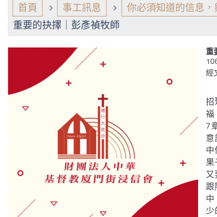
首頁
事工訊息
你必須知道的信息，
重要的抉擇｜彭彥禎牧師
重
10
經
招
福
7
意
中
果
又
跟
中
少