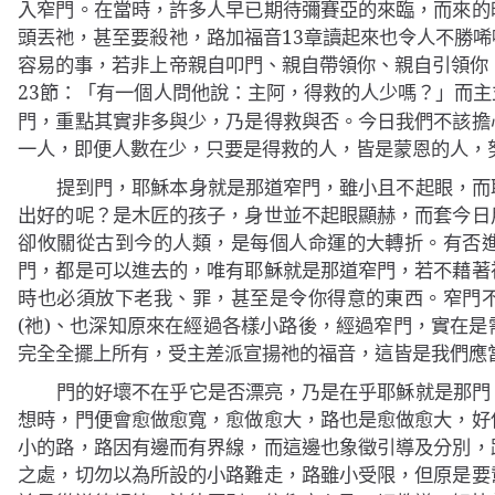
入窄門。在當時，許多人早已期待彌賽亞的來臨，而來的
頭丟祂，甚至要殺祂，路加福音
13
章讀起來也令人不勝唏
容易的事，若非上帝親自叩門、親自帶領你、親自引領你
23
節：「
而主
有一個人問他說：主阿，得救的人少嗎？」
門，重點其實非多與少，乃是得救與否。今日我們不該擔
一人，即便人數在少，只要是得救的人，皆是蒙恩的人，
提到門，耶穌本身就是那道窄門，雖小且不起眼，而
出好的呢？是木匠的孩子，身世並不起眼顯赫，而套今日
卻攸關從古到今的人類，是每個人命運的大轉折。有否
門，都是可以進去的，唯有耶穌就是那道窄門，若不藉著
時也必須放下老我、罪，甚至是令你得意的東西。窄門
(
祂
)
、也深知原來在經過各樣小路後，經過窄門，實在是
完全全擺上所有，受主差派宣揚祂的福音，這皆是我們應
門的好壞不在乎它是否漂亮，乃是在乎耶穌就是那門
想時，門便會愈做愈寬，愈做愈大，路也是愈做愈大，好
小的路，路因有邊而有界線，而這邊也象徵引導及分別，
之處，切勿以為所設的小路難走，路雖小受限，但原是要