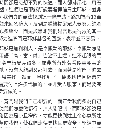
時間卻是意想不到的快速，而人卻排斥祂、用石
噓，這便也是耶穌所說要選擇信靠主耶穌，並非
，我們真的無法找到這一條門路。路加福音
13
章
並未回答這人，反倒是繼續提醒眾人要努力進窄
心多與少，而是該思想我們是否也是得救的其中
努力進窄門是耶穌基督的回應，表示並不容易。
耶穌是加利利人，是拿撒勒的耶穌，拿撒勒怎能
用語「高、富、帥」皆沾不上邊，這不起眼的門
進窄門結局差很多，並非所有外貌看似華麗美的
祂，沒有人能到父那裡去，而因著是窄門，進去
不易尋找，然而一旦找到了，便要珍惜且經過它
需要付上許多代價的，並非受人服事，而是要完
當要做的。
。
寬門是我們自己想要的
，而正當我們多為自己
使我們怎麼做都行，無人能限制。而耶穌卻說是
路因為是小且窄的，才能更快到達上帝心意所達
幫助我們，使我們走得更快且更安全。聖經中無