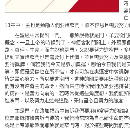
時
容
亡
13
章中，主也是勉勵人們要進窄門，雖不容易且需要努力
在聖經中常提到「門」，耶穌說祂就是門，羊要從門
概念，一旦上帝的時候到了，神便會將門關上，外頭即
路、真理、生命，而主說祂是門，又說要努力進窄門，多
提到其實進窄門也是需要付上代價，並且需要努力及克服
要得獎牌，倘若我們今天是參加奧運，哪怕今日我們是
等，即便是受傷也在所不惜，才有可能在奧運當中奪獎牌
皆是盡心努力。所以要進窄門、進神的國是要用這種態度
們有沒有違背主的命令，然而某些時候我們仍是要抱持著
的精神，是奮力向前的，若時常從這些角度想，我們便知
進窄門，以及努力走這條道路，秉持盡心且努力的態度。
主是門，在路加福音中告訴我們要用非常努力的態度
度是耶穌持續告訴門徒的。我們時常認為自己離生命的盡
或是上帝派耶穌而耶穌就是窄門時，對於這些時間我們無