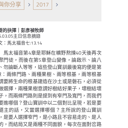
與你分享
2017
要的抉擇｜彭彥禎牧師
6.03.05主日信息摘錄
文：馬太福音七:13.14
4
40
馬太福音第
章是耶穌在曠野熬煉
天後再次
5
聚門徒，而後在第
章登山變像，論啟示、論八
、勿論斷人等等，這些登山寶訓最後寫的便是第
章：兩條門路、兩種果樹、兩等根基，兩等根基
謂要將生命的根基建造在沙土或是磐石，必須從
做選擇，兩種果樹意謂好樹結好果子，壞樹結壞
子，而兩條門路則是提到有窄門及寬門，而我們
要進哪個
？
登山寶訓中以二個對比呈現，若是要
隨主的話，又當選擇哪個
？主所說的登山寶訓
，是要人選擇窄門，是小路且不容易走的、是人
的，而結局又是兩種不同面貌，每次在面對岔路