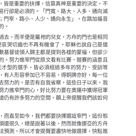
，皆是重要的抉擇，信靠真神是重要的決定，不
易行卻是必須的。「門寬、路大、人多、通向滅
；門窄、路小、人少、通向永生」，在路加福音
的。
過去，而羊便是屬祂的兒女，方舟的門也是相同
便哀哭切齒也不再有機會了。耶穌也說自己是道
數基督徒領人歸主都是提到各樣的蒙福，但卻少
的。努力進窄門從原文看有比賽、競賽的涵意且
天才型的選手，皆必須經過多年的努力、受訓等
，有人形容參加已不容易，得銅牌亦好，每一位
去努力的。是否有自我省察，這些日子以來，我
努力進窄門的心，好比努力要在奧運中獲得冠軍
道仍有許多努力的空間，願上帝提醒我們該如何
，而直至如今，我們都要抉擇選這窄門，這份態
頭還很久，總是說著以後，然而就像挪亞的方舟
法預測，所以才會提醒要盡快地做選擇，快點進