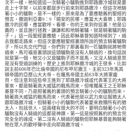
次不一樣，祂知道這一次騎著小驢駒進到耶路撒冷城就是要
走上十字架，以前來都是步行前來到耶路撒冷，但這次祂騎
著小小的驢駒，是不一樣的，原來是為了要應驗舊約聖經的
預言，撒迦利亞書9：9「
錫安的民哪，應當大大喜樂；耶路
撒冷的民哪，應當歡呼。看哪，你的王來到你這裏！他是公
義的，並且施行拯救，謙謙和和地騎著驢，就是騎著驢的駒
這一段聖經要應驗，因此耶穌基督知道時候到了，過
子。
」
去我都走路來，但這次要應驗聖經裏頭所說的預言騎著驢駒
子，所以先交代門徒，你們到了那裏看到一匹驢駒就將牠帶
過來，馬可福音裏頭說這頭驢駒是沒有人騎過的，換句話說
就是第一個，牠又小又是驢駒子而不是馬，又沒人騎過意思
是沒有受過訓練的。歷史上進到耶穌撒冷城的王很多，比如
說主前606年巴比倫帝國的尼布甲尼撒王、主前323年馬其
頓帝國的亞歷山大大帝、在羅馬帝國主前63年大將軍龐
貝，但注意到這些帝王進到了耶路撒冷城或代表軍王的大將
軍來，都是騎著高大威猛的戰馬而來，但唯獨萬王之王耶穌
基督不同，乃是照著舊約裏頭的預言騎著小小的驢駒而來。
騎著高大威猛的戰馬而來，代表著他是以武力來征服猶太人
跟耶路撒冷城，但騎著小小的驢駒代表著愛來救贖所有的猶
太人，包括世人，這兩樣有很大的不同，要明白騎著小小的
驢駒沒有人騎過的這都是神蹟，第一這是按照舊約的預言完
完全全的達成，第二沒有人騎過的驢駒但耶穌基督能夠騎著
牠在眾人的歡呼聲中走向耶路撒冷城。