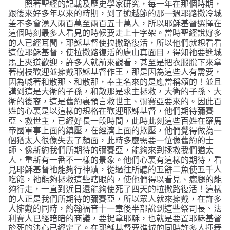
照著聖經的記載及歷史學家研究，每一年在那個時期，
跟後來好多年以來的時期，到了逾越節的那一週耶路撒冷城
差不多會湧入兩百萬至兩百五十萬人，所以耶穌基督選擇在
這個時刻最多人看見的時候要走上十字架。當時聖經說好多
的人已經耳聞，耶穌基督使拉撒路復活，所以他們就想看看
這位耶穌基督，使拉撒路復活的廬山真面目，得知祂要進城
馬上夾道歡迎，許多人就前來觀看，甚至是把衣服脫下來拿
著樹枝歡迎並擁戴耶穌基督作王，那是因為這些人有需要，
因為喊著和散那、和散那，奉主名來的是應當稱頌的！並且
講到這是大衛的子孫，和散那是求主拯救，大衛的子孫、大
衛的後裔，這是舊約裏預言救世主、彌賽亞要來的。因此百
姓的心裏是以這樣的規格在歡迎耶穌基督，他們期待彌賽
亞、救世主，已經好長一段時間，此時此刻這些百姓在羅馬
帝國軍事上面的鎮壓，在經濟上面的欺壓，他們覺得做為一
個猶太人很像失去了顏面，此時多麼需要一位像舊約的士
師、像新約我們所期待的彌賽亞，能夠來到拯救我們猶太
人，重新有一番不一樣的景象。他們心裏有這樣的期待，看
見耶穌基督祂能夠行神蹟，從過往所聽的五餅二魚使五千人
吃飽，祂能夠拯救這些瞎眼的，使他們得以看見、瘸腿的能
夠行走，一直到近日還能夠使死了四天的拉撒路復活！這樣
的人正是我們所期待的彌賽亞，所以眾人就來擁戴，在許多
人擁戴的同時，約翰福音十一章後半部說到這些祭司長、法
利賽人已經暗暗的商議，要捉拿耶穌，也就是要置耶穌基督
於死的決心已經定了。在耶穌基督要進城的同時許多人揮舞