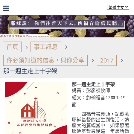
首頁
事工訊息
你必須知道的信息，與你分享
2017
那一週主走上十字架
那一週主走上十字架
講員：彭彥禎牧師
經文：約翰福音12章9-19
節
四福音書裏頭，記載著
耶穌基督的出生到復活，這
麼大的篇幅當中，如果照著
耶穌基督最後這一年裏所做