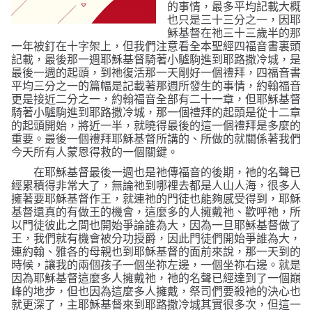
的事情，最多平均記載大概
也只是三十三分之一，因耶
穌基督在祂三十三歲半的那
一年被釘在十字架上，但我們注意看全本聖經四福音書裏頭
記載，最後那一週耶穌基督騎著小驢駒進到耶路撒冷城，是
最後一週的起頭，到祂復活那一天剛好一個禮拜，四福音書
平均三分之一的篇幅是記載著那週所發生的事情，約翰福音
更是接近二分之一，約翰福音全部有二十一章，但耶穌基督
騎著小驢駒進到耶路撒冷城，那一個禮拜的起頭是從十二章
的起頭開始，將近一半，就曉得最後的這一個禮拜是多麼的
重要。最後一個禮拜耶穌基督所講的、所做的就關係著我們
今天所有人蒙恩得救的一個關鍵。
在耶穌基督最後一週也是祂傳福音的後期，祂的名聲已
經累積得非常大了，無論祂到哪裡去都是人山人海，很多人
擁著要耶穌基督作王，就連祂的門徒也能夠感受得到，耶穌
基督還真的有做王的機會，這麼多的人擁戴祂、歡呼祂，所
以門徒彼此之間也開始爭論誰為大，因為一旦耶穌基督做了
王，我們就有機會被分功授爵，因此門徒們開始爭誰為大，
連約翰、雅各的母親也到耶穌基督的面前來說，那一天到的
時候，讓我的兩個孩子一個坐祢左邊，一個坐祢右邊。就是
因為耶穌基督這麼多人擁戴祂，祂的名聲已經達到了一個巔
峰的地步，但也因為這麼多人擁戴，祭司們要殺祂的決心也
就更深了，主耶穌基督來到耶路撒冷城其實很多次，但這一