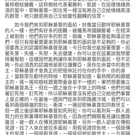
著棕樹枝擁戴，這棕樹枝代表著勝利、凱旋，在這樣情緒高
漲的當中，耶穌基督一如往常一樣沒有將自己交給情緒高漲
的群眾，祂只願意將自己交給靈性翻轉的信眾。
如今我們來到耶穌基督的面前，好像當日歡呼耶穌基督
的人一樣，他們有好多的困難，被羅馬帝國鎮壓著、在經濟
上被剝削，他們有好多的愁苦、病痛，耶穌基督能夠滿足他
們，但只有按著需要來到耶穌基督的面前是不足夠的，你必
須要真正的認識耶穌基督是誰，今日你我也能按著需要，因
著失業、失婚、失戀、失去健康，你可以坐在這裏說我想要
得著幫助，這樣固然能夠讓你來到耶穌基督的面前，但不足
夠，你必須真的認識祂是那位彌賽亞，是你生命當中的救世
主，耶穌基督才會真正的把使命託付在你的手中、你的身
上。當群眾在歡呼的時候，耶穌基督知道，看熱鬧的和跟隨
主的，搖一搖棕樹枝跟實際委身是不一樣的，果然想要擁立
耶穌基督為王，但在一週之後在十字架上的時候，他們也喊
著釘死祂、釘死祂，所以耶穌基督沒有把自己交給他們事實
上是正確的。在最後一週與門徒來到耶路撒冷城，我們可以
看到兩個極端的對比、衝突，一邊迎耶穌基督如同救世主，
但一週之後卻棄耶穌基督如死刑犯。你可以看到有一群人是
努力的在那裏傳耶穌基督的名，因為他們親眼看見讓拉撒路
復活，被一群人在傳見證耶穌基督，另外一群人卻是在傳假
見證，找了人來在彼拉多面前，用假見證控告祂。一個是傳
主的見證，一個是假見證，一個是迎祂如救世主，一方面隔