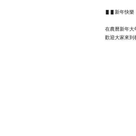
▋▋
新年快樂
在農曆新年大年
歡迎大家來到