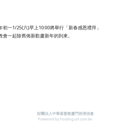
初一1/25(六)早上10:00將舉行「新春感恩禮拜」
教會一起除舊佈新
歡慶新年的到來。
財團法人中華基督教廈門街浸信會
Powered by hosting.url.com.tw