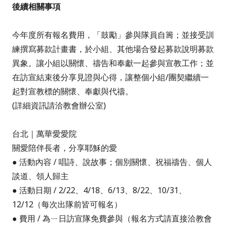
後續相關事項
今年度所有報名費用，「
鼓勵」
參與隊員自籌；並接受訓
練撰寫募款計畫書，於小組、其他場合發起募款說明募款
異象。
讓小組以關懷、禱告和奉獻一起參與宣教工作；並
在訪宣結束後分享見證與心得，讓整個小組/團契繼續一
起對宣教標的關懷、奉獻與代禱。
(詳細資訊請洽教會辦公室)
台北｜
萬華
愛愛院
關愛陪伴長者，分享耶穌的愛
● 活動內容 /
唱詩、說故事；個別關懷、祝福禱告、個人
談道、領人歸主
● 活動日期 /
2/22、4/18、6/13、8/22、10/31、
12/12
（每次出隊前皆可報名）
● 費用 /
為ㄧ日訪宣隊免費參與
（
報名方式請直接洽教會