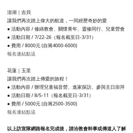
澎湖｜吉貝
讓我們再次踏上偉大的航道，一同經歷奇妙的愛
● 活動內容 /
修繕教會、關懷青年、靈修同行、兒童營會
● 活動日期 /
7/22-26
（報名截至日-3/31）
● 費用 /
8000元
(自籌4000-6000
)
報名連結點這
花蓮｜玉里
讓我們再次踏上傳愛的旅程！
● 活動內容 /
辦理兒童福音營、進家探訪、參與主日崇拜
● 活動日期 /
8/5-11
（報名截至日-3/31）
● 費用 /
5000元
(
自籌2500-3500)
報名連結點這
以上訪宣隊網路報名完成後，請洽教會幹事或傳道人了解