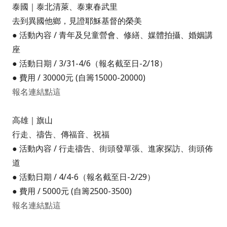
泰國｜泰北清萊、泰東春武里
去到異國他鄉，見證耶穌基督的榮美
● 活動內容 /
青年及兒童營會、修繕、媒體拍攝、婚姻講
座
● 活動日期 /
3/31-4/6
（報名截至日-2/18）
● 費用 /
30000元
(自籌15000-20000)
報名連結點這
高雄｜旗山
行走、禱告、傳福音、祝福
● 活動內容 /
行走禱告、街頭發單張、進家探訪、街頭佈
道
● 活動日期 /
4/4-6
（
報名截至日
-2/29
）
●
費用 /
5000元
(
自籌2500-3500)
報名連結點這