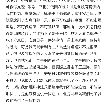
以做的：不可姦淫、不可殺人、不可偷盜、不可貪婪、不
可作假見證
…
等等，它把我們圍在裡面可是並沒有提供給
我們動力。舉例來說：律法第四條誡命，當守安息日，也
就是說到了安息日那一天，你不可吃熱的東西、不能走兩
里路、不可做這個、不可做那個，耶穌有一次在安息日經
過麥田的時候，門徒掐下了麥子來吃，猶太人看見就說他
犯了安息日。安息日是一件好事情，是上帝給的一個特別
的恩典，可是我們就看到有些人當然知道絕對不走兩里
路，但很多狡猾的猶太人為了要走到某個超過兩里路地
方，他們就先走一里半的路後停下再走一里半的路，按著
律法他們沒走超過兩里路，但實際上卻走了三里路。假如
我們這樣的遵守律法，安息日對我們來說有什麼意義？我
不殺人但我恨人，耶穌說你其實就是犯了不可殺人的誡
命。所以我們看到律法只是規定我們不能做這個、不能做
那個，可是他沒有提供一個動力。但是耶穌為我們死了以
後祂提供了一個動力。