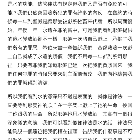
是水的功能。儘管律法有規定但我們又是否有免疫的可
能？我們仍然會因著所犯的罪有許多的內疚，在舊約的時
候每一年到聖殿是讓那隻被獻祭牲畜來代替，所以周而復
始、年復一年，永遠在罪的當中。可是我們看到耶穌提供
的這水變成酒卻不一樣，耶穌一次將自己獻上，承擔了我
們所有的罪惡，希伯來書十章告訴我們，基督藉著一次獻
上自己就成了永遠的贖價，我們不用每一年都到祭司那
裡，只要有罪我們知道耶穌已經一次把我們買贖回來，我
們任何犯罪的時候只要來到主面前悔改，我們向祂禱告我
們的罪就得到清潔。
所以我們看到水的潔淨只不過是表面的，就像是律法，一
直要等到那隻神的羔羊在十字架上獻上了祂的生命，換回
了你跟我的生命，所以耶穌祂用水變成酒，其實有一個很
深象徵的意義，我們可以看到假如律法是水的話，律法只
能夠設一個籬笆把我們框在裡頭，告訴我們什麼事是不可