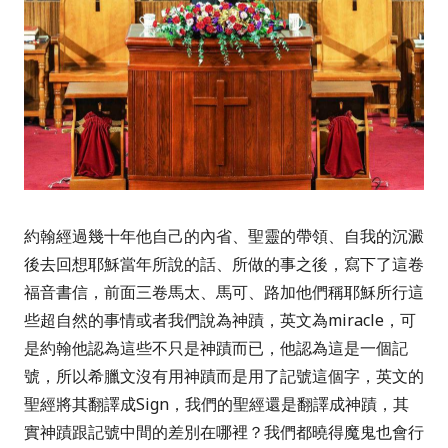
約翰經過幾十年他自己的內省、聖靈的帶領、自我的沉澱
後去回想耶穌當年所說的話、所做的事之後，寫下了這卷
福音書信，前面三卷馬太、馬可、路加他們稱耶穌所行這
些超自然的事情或者我們說為神蹟，英文為
miracle
，可
是約翰他認為這些不只是神蹟而已，他認為這是一個記
號，所以希臘文沒有用神蹟而是用了記號這個字，英文的
聖經將其翻譯成Sign，我們的聖經還是翻譯成神蹟，其
實神蹟跟記號中間的差別在哪裡？我們都曉得魔鬼也會行