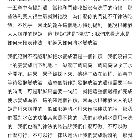
十五章中有提到過，當祂和門徒吃飯沒有洗手的時候，那
些法利賽人很生氣就對祂說，為什麼你的門徒不守律法吃
飯、不洗手，因此約翰在這個地方特別提到，他說根據猶
太人潔淨的規矩，這“規矩
”
就是“律法
”
；我們來看這水是
如何來預表律法，耶穌又如何將水變成酒。
我們絕對不否認耶穌把水變成酒是一個神蹟，我們曉得天
上的雲變成雨下到地上，滋潤了葡萄樹，葡萄樹吸收了水
分開花、結果，果子被採下來、擠碎了放在酒桶、酒窖中
等待發酵變成酒，這整個製作到發酵成酒的過程需要半年
的時間，可是耶穌只需要一句話，就把這整個過程都完成
使水變成為酒，這的確是個神蹟。因為水根據猶太人的規
矩是用來潔淨的，假如耶穌將水用來預表律法的話，那我
們看到水它的功能其實是不夠的，我們都曉得水是用來洗
的，我們也看到律法的確告訴我們什麼可做、不可以做，
什麼可行、不可以行，律法是防止我們變成骯髒的，那就