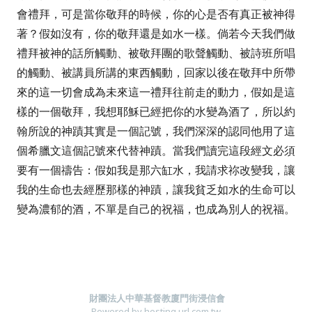
會禮拜，可是當你敬拜的時候，你的心是否有真正被神得
著？假如沒有，你的敬拜還是如水一樣。倘若今天我們做
禮拜被神的話所觸動、被敬拜團的歌聲觸動、被詩班所唱
的觸動、被講員所講的東西觸動，回家以後在敬拜中所帶
來的這一切會成為未來這一禮拜往前走的動力，假如是這
樣的一個敬拜，我想耶穌已經把你的水變為酒了，所以約
翰所說的神蹟其實是一個記號，我們深深的認同他用了這
個希臘文這個記號來代替神蹟。當我們讀完這段經文必須
要有一個禱告：假如我是那六缸水，我請求祢改變我，讓
我的生命也去經歷那樣的神蹟，讓我貧乏如水的生命可以
變為濃郁的酒，不單是自己的祝福，也成為別人的祝福。
財團法人中華基督教廈門街浸信會
Powered by hosting.url.com.tw