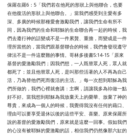
保羅在羅
6
：
5
「
我們若在他死的形狀上與他聯合，也要
在他復活的形狀上與他聯合
。」當我們感受到主愛有多
深、多廣的時候那種愛會激勵我們，讓我們生命有所不
同，因為我們的生命和耶穌的生命聯合再一起的時候，我
們去遵行神的話變成不是一件累贅、重擔，而變成是一件
理所當然的，當我們跟基督聯合的時候，我們會發現遵守
律法不是一件這麼難的事情。哥林多後書
5:14-15
「
原來
基督的愛激勵我們；因我們想，一人既替眾人死，眾人就
都死了；並且他替眾人死，是叫那些活著的人不再為自己
活，乃為替他們死而復活的主活。
」每一次想到耶穌為我
們所做的，我們心裡就會講：主啊，請讓我多為祢做一點
好不好。當我想到耶穌為我放棄天上的榮華、放棄了神的
尊貴，來成為一個人的時候，我覺得我沒有任何的藉口、
理由可以要享受退休以後的這些平安、喜樂。原來保羅所
說的基督的愛激勵我們，原來就是這麼一回事。假如我們
的心沒有被耶穌的愛激勵的話，相信我們仍然像那六缸的