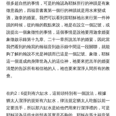
很多超自然的事情，可是約翰認為耶穌所行的神蹟是有象
徵意義的，四福音書裏第一個行的神蹟就是用水來變成
酒，迦拿的婚宴。我們可以看到當耶穌祂出來行第一件神
蹟的時候，從約翰的觀點來說，祂是在設立一個記號，或
說提出一個象徵性的事情，這個事情是說祂要用迦拿婚宴
象徵啟示錄第十九章、二十一章所說羔羊的婚宴，因此當
我們看到約翰寫約翰福音到啟示錄中間這一段關聯，就能
夠了解約翰說不光是神蹟而已這是一個記號、象徵，耶穌
這一個道成肉身降世為人的這位神，祂要來把羔羊的婚宴
清楚的告訴所有相信祂的人，祂也要來潔淨人間所有的教
會。
在約
2
：
6
提到有六缸水，這前頭特別有一個說法，根據
猶太人潔淨的規矩有六缸水，律法規定猶太人吃飯以前一
定要洗手，所以那六缸水是給他們用來行潔淨禮的，可是
耶穌認為這些水的預表其實是不夠的，耶穌在馬太福音第