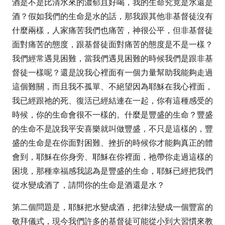
酒是不是比清水來的濃郁且好喝，我的生命究竟是水還是
酒？假如我們的生命是水的話，那我跟其他非基督徒沒有
什麼兩樣，人家痛苦我們也痛苦，神很公平，但非基督徒
面對痛苦的態度，跟基督徒面對痛苦的態度是不是一樣？
我們經常遇見困難，當我們遇見困難的時候我們是跟非基
督徒一樣呢？還是說我心裡面有一個力量幫助我能夠走過
這個難關，而且我不孤單、不絕望因為耶穌在我心裡面，
我已經跟祂的死、復活已經結連在一起，你有這種感受的
時候，你的生命會很不一樣的。什麼是豐盛的生命？豐盛
的生命不是說我平安喜樂就叫做豐盛，不只是這樣的，豐
盛的生命是在你面對困難、挫折的時候你才能夠真正的體
會到，耶穌在你身旁、耶穌在你裡面，祂帶你走過這樣的
困境，那種幸福感我認為是豐盛的生命，耶穌已經把我們
從水變成酒了，請問你的生命是酒還是水？
第二個問題是，耶穌把水變成酒，把律法變成一個豐富的
敬拜儀式，現今我們許多的基督徒可能從小到大習慣來教