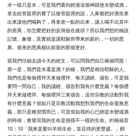
水一樣只是水，可是我們看到經過這個神蹟使水變成酒，
拿去給管筵席的嘗了以後管筵席的說，人家都把好酒先拿
出來讓他們喝夠了，再拿差一點的出來，讓人喝不出其中
的差異，你怎麼把好的反倒放在後頭？所以我們想約翰說
記號、象徵，其實就是講耶穌所帶來的新約，一切的恩
典、後來的恩典都比前面的那個更好。
當我們仔細去讀今天的經文，可以問我們自己兩個問題：
第一是，我們是水還是酒？的確，我們是相信耶穌的人、
我們也是每個禮拜天來做禮拜、每天讀經、禱告，可是我
要問一問自己，我的讀經、禱告對我有什麼意義？每個禮
拜天來做禮拜、每個禮拜三來禱告，這些宗教的活動對我
有什麼意義？假如只是宗教活動我想對我們的生命毫無意
義，那只是種習慣而已，可是假如我的心已經從水變成酒
的時候，會發現我的生命是個很不一樣的生命。約翰福音
10
：
10
「我來是要叫羊得生命，並且得的更豐盛。」
醇