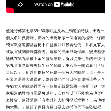
使徒行傳第七章59~60
節司提反為主殉道的時候，出現一
個人名叫做掃羅，掃羅的出現象徵一個迫害的極致，保羅
殘害教會追捕基督徒下在監裡並且殺害他們，凡看見有人
被殺害被關掃羅都喜悅。這樣的掃羅成為保羅，變成基督
徒就在第九章被上帝的靈所感動，所以從第七章的最後到
第九章看見保羅整個生命的翻轉，第八章一開始看到「
從
這日起
」，所以司提反的死是一個極大的關鍵，這不是只
有逼迫還是大遭逼迫，為甚麼他們可以任意逮捕這些人？
在猶太人的律法裡面有一個規定就是如果一個死刑犯，大
家要幫他埋葬收屍是可以的，安葬可以但不能夠為他舉行
哀悼會，這裡講到「
有虔誠的人把
司提反
埋葬了，為他捶
胸大哭。
」這給了保羅有藉口要去追捕他們下在監獄裡