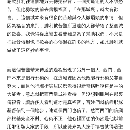
感動腓利往這個地方去傳揚福音，一個受逼迫的人本該愁
苦，但他勇敢的前去傳揚福音，「
在那城裏，就大有歡
喜。」
這個城本來有很多的苦難與令人皺眉頭的事情，但
因為福音的來到，腓利被苦難所逼迫的人卻帶給了整個城
的歡喜。我覺得從這裡去看苦難是為了幫助我們，不只是
把福音傳遍也把歡喜的心傳遍在許多的地方，如此腓利就
做成了這奇妙的事情。
而這個苦難帶來傳遞的過程出現了另外一個人─西門，西
門本來是個行邪術的，在這城裡因為他既能行邪術又妄自
尊大，而且他行邪術讓居民都覺得很新奇稱呼說這是神的
大能者，意思就把西門當成神看待，但沒想到腓利在那裏
傳福音，讓許多人看到這才是真福音，百姓們就信靠耶穌
基督信到一個地步，連這個西門也信了。然而西門的信顯
然根基完全不對、心術不正，他心裡面想的仍然是他以前
用邪術騙大家的手段，所以使徒來為人按手禱告就得著聖