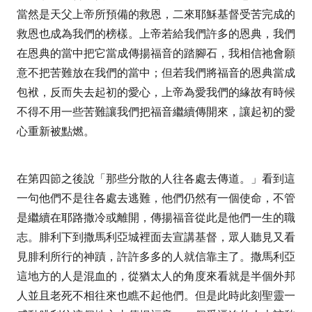
當然是天父上帝所預備的救恩，二來耶穌基督受苦完成的
救恩也成為我們的榜樣。上帝若給我們許多的恩典，我們
在恩典的當中把它當成傳揚福音的踏腳石，我相信祂會願
意不把苦難放在我們的當中；但若我們將福音的恩典當成
包袱，反而失去起初的愛心，上帝為愛我們的緣故有時候
不得不用一些苦難讓我們把福音繼續傳開來，讓起初的愛
心重新被點燃。
在第四節之後說「
那些分散的人往各處去傳道。
」看到這
一句他們不是往各處去逃難，他們仍然有一個使命，不管
是繼續在耶路撒冷或離開，傳揚福音從此是他們一生的職
志。腓利下到撒馬利亞城裡面去宣講基督，眾人聽見又看
見腓利所行的神蹟，許許多多的人就信靠主了。撒馬利亞
這地方的人是混血的，從猶太人的角度來看就是半個外邦
人並且老死不相往來也瞧不起他們。但是此時此刻聖靈一