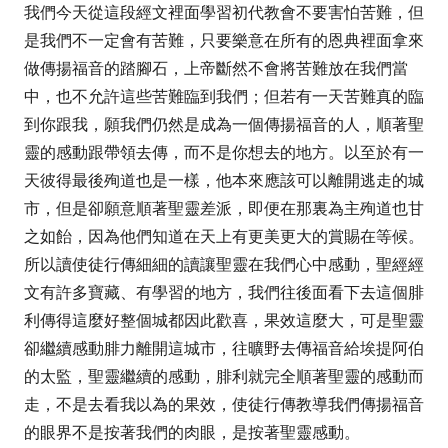
我們今天從這段經文裡面學習初代教會不要害怕苦難，但
是我們不一定會有苦難，只要樂意在所有的恩典裡面拿來
做傳揚福音的踏腳石，上帝斷然不會將苦難放在我們當
中，也不允許這些苦難臨到我們；但若有一天苦難真的臨
到你跟我，願我們仍然是成為一個傳揚福音的人，順著聖
靈的感動跟帶領去傳，而不是你想去的地方。以至於有一
天彼得最後殉道也是一樣，他本來應該可以離開逃走的城
市，但是卻願意順著聖靈差派，即便在那裏為主殉道也甘
之如飴，因為他們知道在天上有更美更大的賞賜在等候。
所以讀使徒行傳細細的讀讓聖靈在我們心中感動，聖經經
文有許多寶藏、有學習的地方，我們往後面看下去這個腓
利傳得這麼好整個城都因此歡喜，果效這麼大，可是聖靈
卻繼續感動腓力離開這城市，往曠野去傳福音給埃提阿伯
的太監，聖靈繼續的感動，腓利就完全順著聖靈的感動而
走，不是去看我以為的果效，使徒行傳教導我們傳揚福音
的眼界不是按著我們的肉眼，是按著聖靈感動。