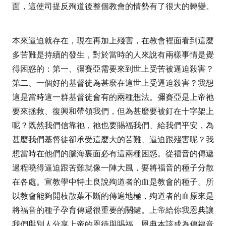
面，這使司提反殉道後整個教會的情勢有了很大的轉變。
本來逼迫就存在，現在再加上殘害，在教會裡面看到這麼
多苦難是持續的發生，對於當時的人來說有兩樣事情是覺
得困惑的：第一、彌賽亞需要來到世上受苦被逼迫殺害？
第二、一個好的基督徒為甚麼在這世上受逼迫殺害？我想
這是當時這一群基督徒會有的兩種想法。彌賽亞是上帝祂
要來拯救、復興和帶領我們，但為甚麼要被釘在十字架上
呢？既然我們信靠祂，祂也要賜福我們、給我們平安，為
甚麼我們基督徒卻承受這麼大的苦難、逼迫跟殘害呢？我
想當時在他們的腦海裏面必有這兩種困惑。從福音的傳遞
過程曉得逼迫跟苦難就像一陣大風，要將福音的種子分散
在各處。宣教學中特土良說殉道者的血是教會的種子。所
以教會能夠開枝散葉不斷的傳遍地極，殉道者的血原來是
將福音的種子孕育傳遞很重要的關鍵。上帝給你我恩典讓
我們與別人分享上帝的恩待與賜福，恩典本該成為傳福音