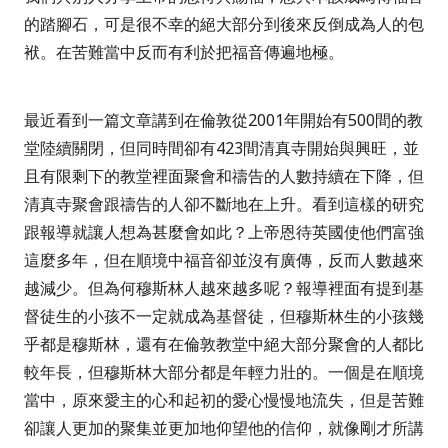
的踏腳石，可是很不幸的絕大部分到後來反倒成為人的包
袱。在苦難當中反而有利於把福音傳遍地極。
最近看到一篇文章講到在倫敦從2001
年開始有
500
間的教
堂陸續關閉，但同時間卻有
423
間清真寺開始與興旺，並
且有限剩下的教堂裡面聚會和禱告的人數持續在下降，但
清真寺聚會跟禱告的人卻不斷地在上升。看到這樣的研究
跟報導就讓人想為甚麼會如此？上帝恩待英國使他們富強
這麼多年，但在順境中福音卻並沒有廣傳，反而人數越來
越減少。但為何穆斯林人越來越多呢？報導裡面有提到基
督徒生的小孩不一定就成為基督徒，但穆斯林生的小孩幾
乎都是穆斯林，還有在倫敦教堂中絕大部分聚會的人都比
較年長，但穆斯林大部分都是年輕力壯的。一個是在順境
當中，原來愛主的心和起初的愛心慢慢地流失，但是苦難
卻讓人更加的聚集並更加地仰望他的信仰，就像剛才所講