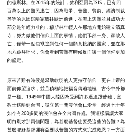
的穆斯林。在
2015
年的統計，敘利亞因為
ISIS
，已有四
百萬以上的難民逃亡，因為戰爭、苦難、貧窮、經濟制裁
等等的原因逃離家鄉往歐洲前進，在海上逃難並且成功大
部分是年輕力壯的，穆斯林年輕人在那地方開始建立清真
寺，努力做他們信仰上面的事情，他們孓然一身、家破人
亡，僅帶一點包袱逃到任何一個願意接納的國家，並在那
地方跪拜呼求，你會看到苦難有時候反而讓一個信仰更加
的堅定。
原來苦難有時候是幫助軟弱的人更持守信仰，更在上帝的
面前仰望追求，並且積極地把福音傳遍地極，古今中外都
是一樣。1949
年中國大陸因為受到許多逼迫跟苦難，宣
教士逃離到台灣，設立第一間浸信會仁愛堂，經過七十年
如今有
200
多間的浸信會在全台灣各處。我這樣講讓大家
明白剛才那兩個問題，為甚麼基督徒要受這些的苦難？為
甚麼耶穌基督彌賽亞要以苦難的方式來完成救恩？一方面