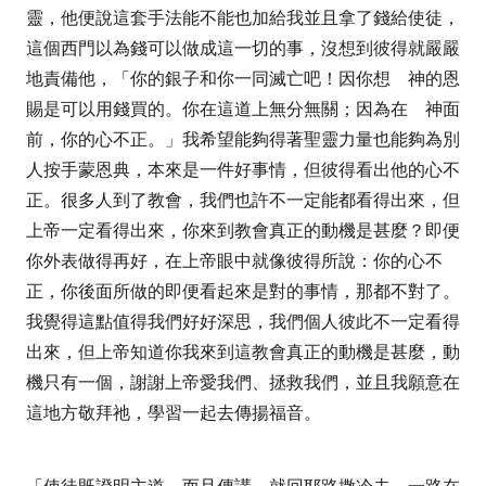
靈，他便說這套手法能不能也加給我並且拿了錢給使徒，
這個西門以為錢可以做成這一切的事，沒想到彼得就嚴嚴
地責備他，
「你的銀子和你一同滅亡吧！因你想 神的恩
賜是可以用錢買的。你在這道上無分無關；因為在 神面
前，你的心不正。
」我希望能夠得著聖靈力量也能夠為別
人按手蒙恩典，本來是一件好事情，但彼得看出他的心不
正。很多人到了教會，我們也許不一定能都看得出來，但
上帝一定看得出來，你來到教會真正的動機是甚麼？即便
你外表做得再好，在上帝眼中就像彼得所說：你的心不
正，你後面所做的即便看起來是對的事情，那都不對了。
我覺得這點值得我們好好深思，我們個人彼此不一定看得
出來，但上帝知道你我來到這教會真正的動機是甚麼，動
機只有一個，謝謝上帝愛我們、拯救我們，並且我願意在
這地方敬拜祂，學習一起去傳揚福音。
「
使徒既證明主道，而且傳講，就回
耶路撒冷
去，一路在