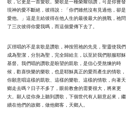
歌，它更是一首愛歌。樂歌是一種榮耀頌讚，可是你會發
現神的愛不斷絕，彼得說：
「你們雖然沒有見過他，卻是
愛他。」
這是主給彼得在他人生的最後最大的挑戰，祂問
了三次彼得你愛我嗎，而這個愛傳下去了。
仄徑唱的不是哀歌是讚歌，神按照祂的先見，聖靈使我們
成為聖潔，分別為聖，完全歸給主，以至於我們順服耶穌
基督。我們唱的讚歌是盼望的凱歌，是信心受熬煉的時
候，歡喜快樂的樂歌，也是耶穌真正的愛而產生的情歌，
你願意唱這樣的凱歌、這樣的樂歌、這樣的情歌，向著天
鄉走去嗎？日子不多了，眼前教會的需要很大，將來更
大。願人從你身上聽到讚歌，下個世代有人願意起來，繼
續在他們的故鄉，做他鄉客，天鄉人
。