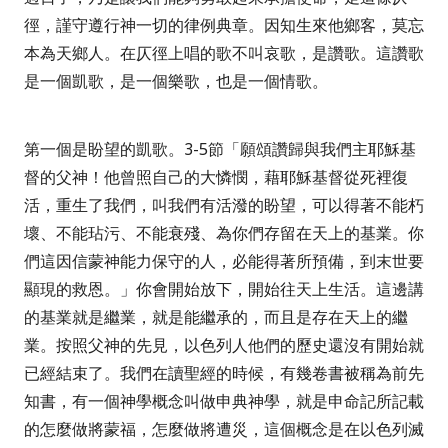
徑，謹守遵行神一切的律例典章。因知生來他鄉客，莫忘
本為天鄉人。在仄徑上唱的歌不叫哀歌，是讚歌。這讚歌
是一個凱歌，是一個樂歌，也是一個情歌。
第一個是盼望的凱歌。3-5節
「願頌讚歸與我們主耶穌基
督的父神！他曾照自己的大憐憫，藉耶穌基督從死裡復
活，重生了我們，叫我們有活潑的盼望，可以得著不能朽
壞、不能玷污、不能衰殘、為你們存留在天上的基業。你
們這因信蒙神能力保守的人，必能得著所預備，到末世要
顯現的救恩。」
你會開始放下，開始往天上生活。這邊講
的基業就是繼業，就是能繼承的，而且是存在天上的繼
業。按照父神的先見，以色列人他們的歷史還沒有開始就
已經結束了。我們在讀聖經的時候，有幾卷書被稱為前先
知書，有一個神學概念叫做申典神學，就是申命記所記載
的怎麼做將蒙福，怎麼做將遭災，這個概念是在以色列滅