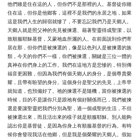
他們雖是住在這的人，但你們不是那裡的人。基督徒你雖
住在這，但你是他鄉客，這裡不是我們的永居之地，如果
這是我們人生的歸宿就慘了，不要忘記我們乃是天鄉人。
天鄉人就是照父神的先見被揀選、藉著聖靈得成聖潔，以
致順服耶穌基督，又蒙祂血所灑的人。在前面說到你們寄
居在那，但你們是被揀選的，像是以色列人是被揀選的族
類，今天的你們不一樣，你們被揀選，關鍵是三位一體的
真神在你們身上的工作。我們在這地方是悲慘的，特別傳
福音更困難，但因為我們有個天鄉人的身分，是個尊貴榮
耀，且帶有盼望的身分。這個身分是聖父的先見，上帝早
就知道，也預備好了。祂的揀選不是隨機，當你被揀選的
時候，目的不是讓你只是跟祂有個好關係而已，我們被揀
選是要讓聖靈把我們分別為聖，過一個成聖的生活，不但
被揀選出來，而且活出來的樣子就是順服耶穌。別人能夠
認出你是基督徒，是因為你身上有順服基督的行為。有時
候你會發現我活在他鄉，但是我是個榮耀的天鄉人。假如