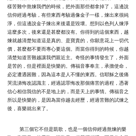
樣苦難中熬煉我們的時候，把外面那些都拿掉了，這邊說
信仰經過考驗，有些東西考驗過像金子一樣，煉出來很純
淨，但這邊說金子煉出來後還是毀壞。想到以色列人煉淨
這麼多次，後來還是甚麼都沒有。你得到的這個東西，越
煉就越清楚知道這是真的、是寶貴的，你願意花上一切代
價，甚麼都不要而專心要這個。而當你得到的時候，你越
清楚知道苦難越讓我們親近主。奇怪的事情發生了，外面
是苦的，但是裡面是快樂的。傳福音事奉主，承擔使命，
必定遭遇困難，因為這本是人不懂的東西。信耶穌之後痛
哭流涕悔改認識主，經過認罪悔改那個痛苦的過程，憑著
信心相信我信的不是地上的，而是天上的事情。傳福音之
所以是快樂的，是因為當你越去經歷，經過苦難的試煉之
後，喜樂就出來了。
第三個它不但是凱歌，也是一個信仰經過熬煉的樂