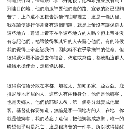
佈道旅行時，保羅跟巴拿巴分開後，他和希拉並沒有馬上
到達目的地，他們順服神要他們走的路。宣教的路已經夠
苦了，上帝還不直接告訴他們往哪裡去，這是一條仄徑。
我在讀使徒行傳常常有這個問題，就是上帝沒有讓保羅去
這些地方，難道上帝不在乎這些地方的人嗎？但上帝並沒
有忘記他們，祂讓彼得和其它的人去關心他們。有的時候
我們覺得上帝忘記我們，因此就不在乎承擔神的使命。但
彼得跟保羅不論是去傳福音、佈道或寫信，都鼓勵這群人
繼續承擔使命，走這條仄徑。
彼得寫信給分散在本都、加拉太、加帕多家、亞西亞、庇
推尼等地寄居的人。這些人有兩種身分，他們是他鄉客，
也是天鄉人。他們信耶穌以後，第一個身分就變成他鄉
客。基督徒你要知道，無論是哪一個地方的人，在地上你
就是他鄉客，我們若忘了這個，把他鄉當成故鄉，唯一的
盼望似乎就是死亡，這是很痛苦的一件事。所以彼得提醒