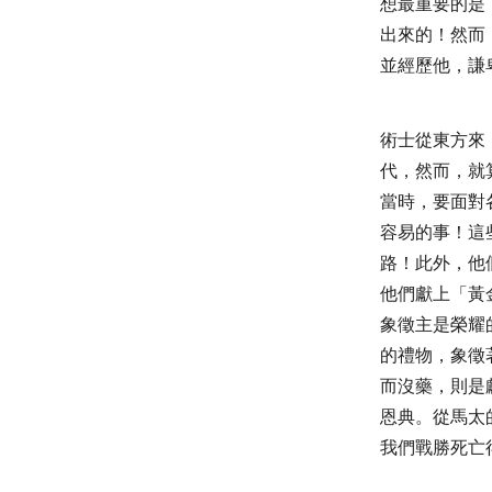
想最重要的是
出來的！然而
並經歷他，謙
術士從東方來
代，然而，就
當時，要面對
容易的事！這
路！此外，他
他們獻上「黃
象徵主是榮耀
的禮物，象徵
而沒藥，則是
恩典。從馬太
我們戰勝死亡