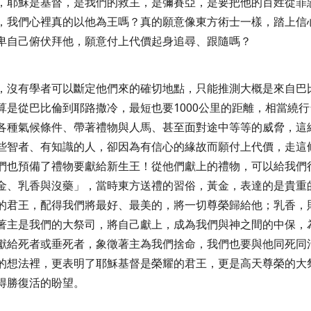
，耶穌是基督，是我們的救主，是彌賽亞，是要把他的百姓從罪
，我們心裡真的以他為王嗎？真的願意像東方術士一樣，踏上信
卑自己俯伏拜他，願意付上代價起身追尋、跟隨嗎？
，沒有學者可以斷定他們來的確切地點，只能推測大概是來自巴
算是從巴比倫到耶路撒冷，最短也要
1000
公里的距離，相當繞行
各種氣候條件、帶著禮物與人馬、甚至面對途中等等的威脅，這
些智者、有知識的人，卻因為有信心的緣故而願付上代價，走這
們也預備了禮物要獻給新生王！從他們獻上的禮物，可以給我們
金、乳香與沒藥」，當時東方送禮的習俗，黃金，表達的是貴重
的君王，配得我們將最好、最美的，將一切尊榮歸給他；乳香，
著主是我們的大祭司，將自己獻上，成為我們與神之間的中保，
獻給死者或垂死者，象徵著主為我們捨命，我們也要與他同死同
的想法裡，更表明了耶穌基督是榮耀的君王，更是高天尊榮的大
得勝復活的盼望。