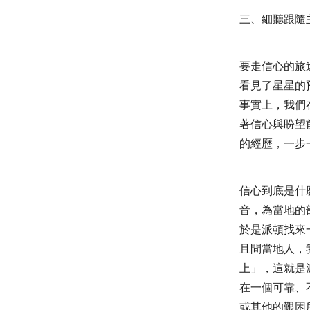
三、細聽跟隨
要走信心的旅
看見了星星的
事實上，我們
著信心與盼望
的經歷，一步
信心到底是什
音，為當地的
於是派頓找來
且問當地人，
上」，這就是
在一個可靠、
或其他的艱困