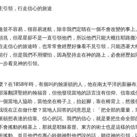
主引領，行走信心的旅途
途並不容易，很容易迷航，除非我們定睛在一個不會改變的事上
預兆，但星星卻不是一直引領他們，所以他們只能大概往耶路撒
在走信心的旅途時，也常常會經歷好像看不見引領，只能憑著大
前行，但是我們不用懼怕，因為堅持走在神的路上，必會經歷如
一步看見神的引領。
麼？在
1858
年時，有個叫約翰派頓的人，他在南太平洋的新赫布
部落翻譯聖經約翰福音，但他發現當地的語言沒有信仰、信靠或
一個當地人協助，當他坐在椅子上，抬起腳，靠在椅背上，然後
我現在正在做什麼？當地人回答的詞意思是：「把全部的重量，
派頓想表達的信靠、信心的詞。我們的信心，就是要把生命全部
不會搖動的根基上，那就是耶穌基督。東方的術士也是這樣的信
所搖動。並且他們也專心聆聽神對他們說的話，聽從神的引領，