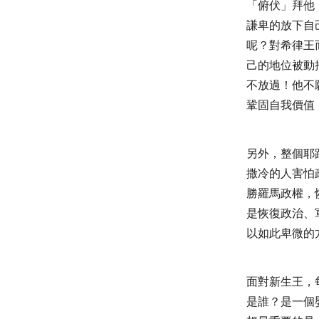
「俯伏」拜他
謙卑的放下自
呢？對希律王
己的地位被動
不放過！他不
鞏固自我價值
另外，整個耶
撒冷的人害怕
勝羅馬政權，
是恢復政治、
以如此卑微的
面對新生王，
是誰？是一個