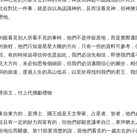
此在對比一件事，就是自以為認識神的，反而沒看見神，但神揀
歷他。
的眼看見別人所看不見的事時，他們不是停留原地，而是實際邁
的旅程，他們只知道星星大概的方向，只有一些的資料可參考，
程。有的時候追尋信仰也是如此，我們必須先相信，即便我們還
見大方向，未必知悉每個細節，但我們必須邁開信心的腳步，相
仰的旅途，度過人生的高山低谷，以至於尋找到我們的君王、我
尊崇主，付上代價獻禮物
來自東方的，是博士、國王或是天文學家、占星者、智者，他們
並且有一定的財力與富有的，但他們卻願意謙卑自己，來拜猶太
份地位而驕傲。第
11
節更清楚的說，當他們看見約一歲左右的小