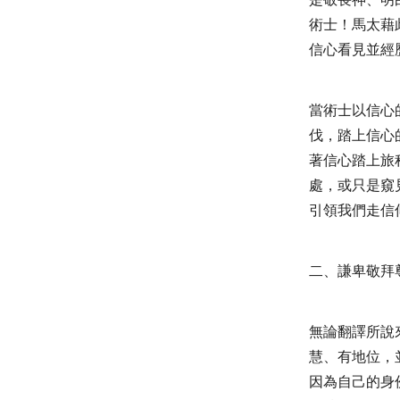
術士！馬太藉
信心看見並經
當術士以信心
伐，踏上信心
著信心踏上旅
處，或只是窺
引領我們走信
二、謙卑敬拜
無論翻譯所說
慧、有地位，
因為自己的身