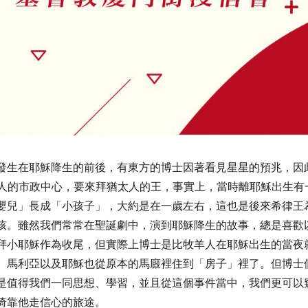
發生在耶穌降生的前後，有東方的博士因著看見星星的預兆，因
人的市政中心，要來拜猶太人的王，事實上，當時離耶穌出生有
嬰兒」長成「小孩子」，大約是在一歲左右，這也是後來希律王
孩。雖然我們常常在聖誕劇中，演到耶穌降生的故事，總是喜歡
拜小耶穌作為收尾，但實際上博士是比牧羊人在耶穌出生的當夜
、馬利亞以及耶穌也從原本的馬廄裡住到「房子」裡了。但博士
是值得我們一同思想、學習，並且從這個事件當中，我們更可以
倚靠他走信心的旅途。