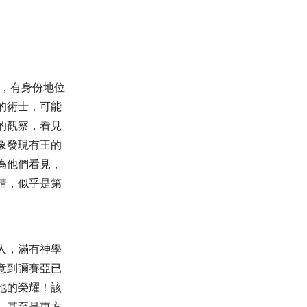
，有身份地位
的術士，可能
的觀察，看見
象發現有王的
為他們看見，
睛，似乎是第
人，滿有神學
意到彌賽亞已
祂的榮耀！該
，甚至是東方