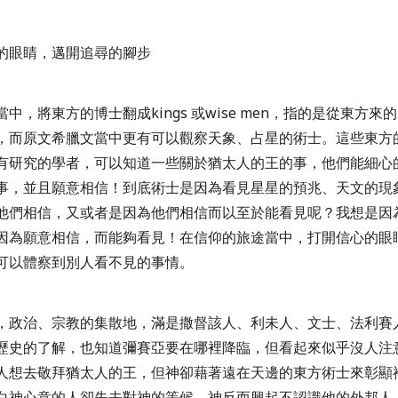
的眼睛，邁開追尋的腳步
當中，將東方的博士翻成
kings
或
wise men
，指的是從東方來的
，而原文希臘文當中更有可以觀察天象、占星的術士。這些東方
有研究的學者，可以知道一些關於猶太人的王的事，他們能細心
事，並且願意相信！到底術士是因為看見星星的預兆、天文的現
他們相信，又或者是因為他們相信而以至於能看見呢？我想是因
因為願意相信，而能夠看見！在信仰的旅途當中，打開信心的眼
可以體察到別人看不見的事情。
，政治、宗教的集散地，滿是撒督該人、利未人、文士、法利賽
歷史的了解，也知道彌賽亞要在哪裡降臨，但看起來似乎沒人注
人想去敬拜猶太人的王，但神卻藉著遠在天邊的東方術士來彰顯
白神心意的人卻失去對神的等候，神反而興起不認識他的外邦人