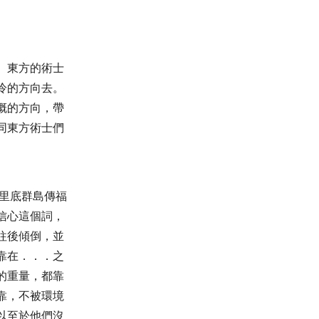
。東方的術士
冷的方向去。
概的方向，帶
同東方術士們
里底群島傳福
信心這個詞，
往後傾倒，並
靠在．．．之
的重量，都靠
靠，不被環境
以至於他們沒