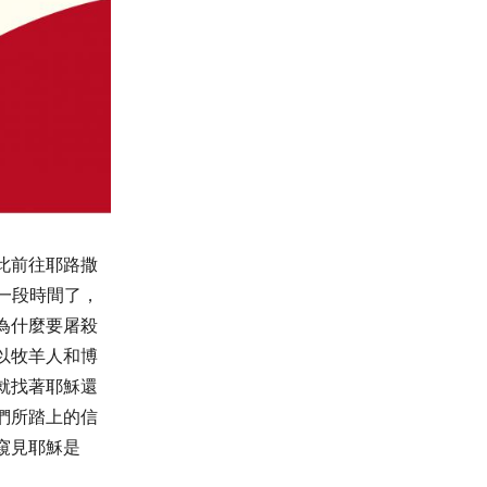
此前往耶路撒
一段時間了，
為什麼要屠殺
以牧羊人和博
就找著耶穌還
們所踏上的信
窺見耶穌是