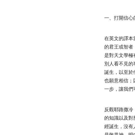
一、打開信心
在英文的譯本
的君王或智者
是對天文學極
別人看不見的
誕生，以至於
也願意相信；
一步，讓我們
反觀耶路撒冷
的知識以及對
經誕生，沒有
是敬畏神、明