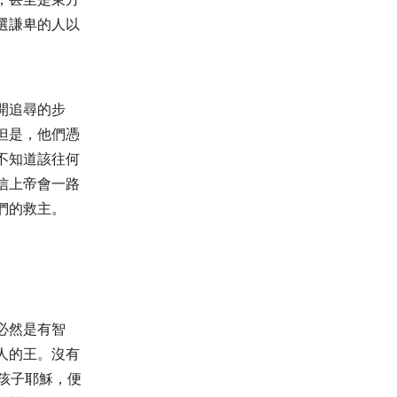
選謙卑的人以
開追尋的步
但是，他們憑
不知道該往何
信上帝會一路
們的救主。
必然是有智
人的王。沒有
孩子耶穌，便