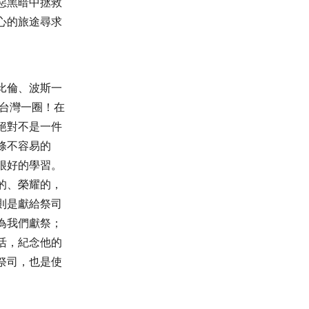
惡黑暗中拯救
心的旅途尋求
比倫、波斯一
台灣一圈！在
絕對不是一件
條不容易的
很好的學習。
的、榮耀的，
則是獻給祭司
為我們獻祭；
活，紀念他的
祭司，也是使