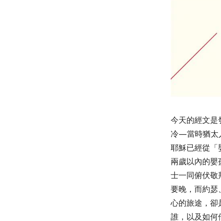
今天的經文是
冷
—
當時猶太
耶穌已經從「
兩歲以內的嬰
士一同俯伏敬
要晚，而約瑟
心的旅途，卻
誰，以及如何