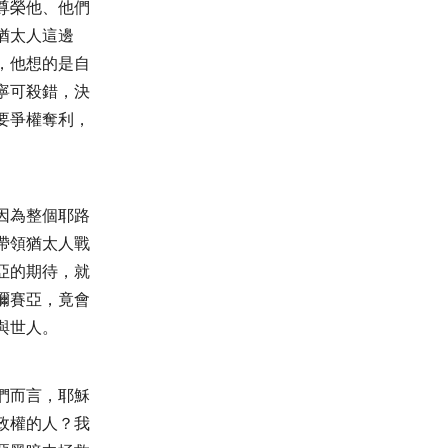
尊榮他、他們
猶太人這邊
，他想的是自
寧可殺錯，決
要爭權奪利，
因為整個耶路
帶領猶太人戰
亞的期待，就
彌賽亞，竟會
與世人。
們而言，耶穌
政權的人？我