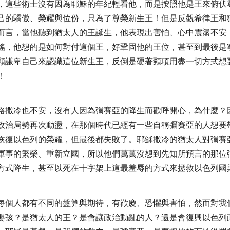
，這些術士沒有因為耶穌的年紀輕看他，而是按照他是王來俯伏
己的驕傲、榮耀與位份，只為了尊榮新生王！但是反觀希律王和
而言，當他聽到猶太人的王誕生，他表現出害怕、心中震盪不安
搖，他想的是如何對付這個王，好鞏固他的王位，甚至到最後是
願謙卑自己來認識這位新生王，反倒是硬著頸項用盡一切方式想
！
路撒冷也不安，沒有人因為彌賽亞的降生而歡呼開心，為什麼？
政治局勢再次動盪，在那個時代已經有一些自稱彌賽亞的人想要
恢復以色列的榮耀，但最後都失敗了。耶穌撒冷的猶太人對彌賽
軍事的繁榮、重新立國，所以他們萬萬沒想到先知所預言的那位
方式降生，甚至以死在十字架上這最羞辱的方式來拯救以色列國
每個人都有不同的盤算與期待，有歡慶、恐懼與害怕，然而對我
嬰孩？是猶太人的王？是會讓政治動亂的人？還是會復興以色列