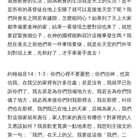
適應教會的生活，因為教會的生活就是天上的生活！是不
是所有的基督徒在地上安睡了就可以直接進天堂了呢？我
們與會友之間若有嫌隙，怎麼能同心？如果到了天上大家
都準備要進神的家，結果一看發現怎麼對頭也來了，就想
要趕緊換個位子，在神的國裡能夠容許這種事發生嗎？我
想在進去之前他們有一件事情要做，就是在天堂的門外等
到對頭上來，先和好了，才手牽著手進去！
約翰福音
14
：
1-3
：
你們心裡不要憂愁；你們信神，也當
信我。在我父的家裡有許多住處；若是沒有，我就早已告
訴你們了。我去原是為你們預備地方去。我若去為你們預
備了地方，就必再來接你們到我那裡去，我在那裡，叫你
們也在那裡。
我們既已在地上的天家，且稱為家人，我們
對這個家就有責任，家人對家的責任有哪些？對家裡的人
又應該如何？我喜歡更寬廣一點地來想，我想到主禱文的
第一句：「我們」在天上的父。我要提這個「我們」二