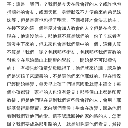
字：誰是「我們」？我們是今天在教會裡的人？或許也包
括國外的會友，或因天氣、身體狀況不方便前來的弟兄姊
妹等，但是是否也包括了明天、下個禮拜才會決志信主，
在接下來的這一個年度才會加入教會的人？但是在今天，
現在，他還沒信主，那他算不算是我們的一份子？或者有
還沒生下來的，但未來也會是我們當中的一個，這種人算
不算是「我們」呢？包括那些街友，包括那些我們宣教的
對象？在尼泊爾山上開辦的學校，一開始是不可以禱告
的！一有禱告給孩童父母曉得了，他們就來抗議，認為他
們是送孩子來讀書的，不是讓他們來信耶穌的。現在情況
已經開始轉變，每天早上孩子們唱完國歌就背主禱文！每
個小孩都背，家裡的人也沒有意見！那整個山上都是印度
教徒，但是他們現在見到我們這些教會裡的人，會用「耶
穌基督得勝榮耀」來向我們問候！生命在改變，因為他們
看到我們對他們的愛。還不認識回神的家的路的人，怎麼
辦？我們要成為那引路的人！就是能夠讓他們看見，然後