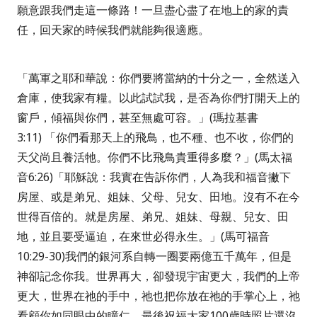
願意跟我們走這一條路！一旦盡心盡了在地上的家的責
任，回天家的時候我們就能夠很適應。
「萬軍之耶和華說：你們要將當納的十分之一，全然送入
倉庫，使我家有糧。以此試試我，是否為你們打開天上的
窗戶，傾福與你們，甚至無處可容。」
(
瑪拉基書
3:11)
「你們看那天上的飛鳥，也不種、也不收，你們的
天父尚且養活牠。你們不比飛鳥貴重得多麼？」
(
馬太福
音
6:26)
「耶穌說：我實在告訴你們，人為我和福音撇下
房屋、或是弟兄、姐妹、父母、兒女、田地。沒有不在今
世得百倍的。就是房屋、弟兄、姐妹、母親、兒女、田
地，並且要受逼迫，在來世必得永生。」
(
馬可福音
10:29-30)
我們的銀河系自轉一圈要兩億五千萬年，但是
神卻記念你我。世界再大，卻發現宇宙更大，我們的上帝
更大，世界在祂的手中，祂也把你放在祂的手掌心上，祂
看顧你如同眼中的瞳仁。最後祝福大家
100
歲時照片還沒