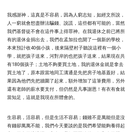
我感謝神，這真是不容易，因為人窮志短，如經文所說，
人一窮就會想盡辦法騙錢、說謊，這些都有可能的，當然
我們基督徒不會在這件事上得罪神。在我退休之前已將所
有的退休金捐出去，我們在孟加拉也開了一個新的學校，
本來預計收
40
個小孩，後來隔壁村子聽說這裡有一個小
學，就把孩子送來，河對岸的也把孩子送來，結果現在共
有
180
個孩子；土地不夠要買土地，我的退休金就是拿去
買土地了，原本跟當地同工溝通是先把房子地基蓋好，結
果因為他們先把牆圍了起來，額外增加了這筆費用，另外
還有老師的薪水要支付，但仍然是凡事謝恩！有衣有食就
當知足，這就是我現在所體會的。
生容易，活容易，但是生活不容易；錢雖不是萬能但是沒
有錢卻萬萬不能，我們今天要談的是我們希望能夠養得起