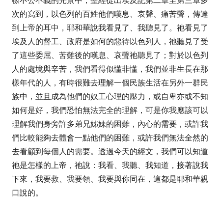
樣不公不義的光景中，聖經從出埃及記第二章至第三章多
次的寫到，以色列的百姓他們嘆息、哀聲、痛苦聲，傳達
到上帝的耳中，耶和華說我看見了、我聽見了。祂看見了
埃及人的督工、政府是如何的惡待以色列人，祂聽見了受
了這些委屈、苦難後的嘆息、哀聲祂聽見了；對於以色列
人的處境與辛苦，我們看得似懂非懂，我們並非生長在那
樣年代的人，有時很難去理解一個民族生活在另外一群民
族中，並且成為他們的奴工心理的壓力，或自卑亦或不知
如何是好，我們恐怕無法完全的理解，可是你我應該可以
理解我們身旁許多弟兄姊妹的困難，內心的需要，或許我
們比較能夠去體會一點他們的困難，或許我們無法全然的
去看顧到每個人的需要。透過今天的經文，我們可以知道
祂是怎樣的上帝，祂說：我看、我聽、我知道，接著說我
下來，我要救、我要領、我要與你同在，這都是耶和華親
口說的。