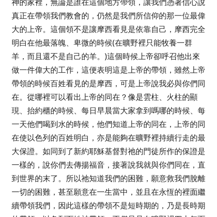
神的家裡，無論是誰在這個地方帶領，讓我們憑著信心說
真正在帶領我們教會的，仍然是我們所信仰的那一位最偉
大的上帝。這個領不是讓摩西看見是依靠自己，摩西完全
明白在他最落魄、卑微的時候
(
在曠野裡只能牧養一群
羊，而且還不是自己的羊。
)
這個時候上帝卻呼召他出來
做一件偉大的工作，這便表明這是上帝的帶領，雖然上帝
帶領的時候百姓看見的是摩西，可是上帝說我必與你們同
在。從哪裡可以看出上帝的同在？像是雲柱、火柱的顯
現、抬約櫃的時候、每日早晨當大家拿到嗎哪的時候、每
一天他們喝到水的時候，他們知道上帝的同在，上帝的同
在使以色列的百姓明白，亦是能夠在曠野裡持續行走的最
大保證。如同到了新約耶穌基督對祂的門徒所作的保證是
一樣的，說你們去傳揚福音，接著說我就與你們同在，直
到世界的末了。所以祂知道我們的困難，願意救我們脫離
一切的困難，甚至願意在一生當中，並且在永恆的裡面繼
續帶領我們，因此這樣的帶領不是短時期的，乃是長時期