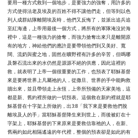
要用一種方式救到一個地步，是要強力的強奪，用許多的
方式使得法老及埃及的百姓不得不讓他們走，但等到以色
列人成群結隊離開埃及時，他們又反悔了，並派出追兵追
至紅海邊，上帝用最後一個方式，將所有的軍隊淹沒於海
裡中，這是一種強力的搶奪，而強力搶奪出來只是離開原
有的地方，神給他們的應許是要帶領他們到又美好、寬
闊、流奶與蜜之地，固然在曠野裡有許多的辛苦，但嗎哪
及磐石流出來的水仍然是源源不絕的供應，因此這裡的
救，就表明了上帝一個很重要的工作，也預表了耶穌基督
來是要將世界上凡屬祂的人，從撒旦、世界的手中能夠救
贖出來，並且帶領走上永恆，上帝所預備的天家美地，這
都是新、舊約裡所做的一切預表。這個救在新約裡就是耶
穌基督在十字架上所做的，出
3:8
「
我下來是要救他們脫
離埃及人的手」
當耶穌基督降生來到世上，而後被釘在十
字架上，耶穌基督的下來原來是要救信靠祂的人，在新、
舊兩約如此相隔遙遠的年代裡，整個的預表卻是如此的有