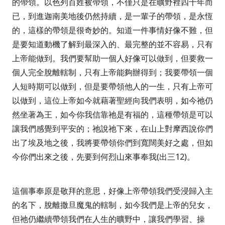
的帶領。以色列百姓被帶領，不僅只是在曠野裡四十年而
已，到進迦南美地後仍然持續，是一輩子的帶領，是永恆
的，這樣的帶領是很奇妙的。知道一件事情好像不難，但
是要知道動機了解到最深入的、最完整的並不容易，只有
上帝能做到。我們要幫助一個人好像可以做到，但要救一
個人完全脫離轄制，只有上帝能夠辦得到；我要帶領一個
人短時期可以做到，但是要帶領他人的一生，只有上帝可
以做到，這位上帝如今就藉著聖經向我們表明，如今祂仍
然坐著為王，如今你我信靠祂是有福的，這種帶領是可以
讓我們感覺到平安的；祂說祂下來，在山上對摩西說你們
出了埃及地之後，我將要帶領你們到寬闊美好之處，但如
今你們出來之後，先要到何烈山來事奉我
(
出三
12)
。
這個事奉原是敬拜的意思，好像上帝帶領我們受浸歸入主
的名下，脫離撒旦魔鬼的轄制，如今我們是上帝的兒女，
但祂仍繼續帶領我們在人生的曠野中，讓我們學習、操