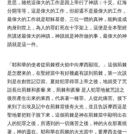
意思，雖然這偉大的工作是因上帝行了神蹟：十災、紅海
分開等等，這是偉大的工作，但卻還不是最偉大的工作，
最偉大的工作就是耶穌基督、三位一體的真神，能夠道成
肉身到世上，為人的罪釘死在十字架上，這便是全本聖經
所講述最偉大的神蹟，神蹟就是神所做的事，最偉大的神
蹟就是這一件。
「耶和華的使者從荊棘裡火焰中向摩西顯現
。」這個荊棘
是怎麼來的，在聖經當中有好幾處有談到荊棘，第一次談
到是在創世記亞當、夏娃犯罪得罪上帝之後，地就受了咒
詛長出
荊棘和蒺藜
來，荊棘和蒺藜
是人犯罪地被咒詛之
後所產生出來的東西，代表著一種罪、人從此痛苦。接下
來到了出埃及記中在荊棘背後有火光，並且告訴摩西這是
聖地要把鞋子脫下來，這個荊棘是神在荊棘當中顯明出在
人的犯罪之後，所遇到的一切痛苦之後，神的火在那裏燒
著，神的靈在、耶和華在荊棘的火光當中，要摩西去做一