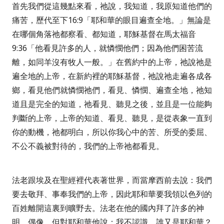
首先我們從這幾點來看，祂說，我知道，我原知道他們的
痛苦，
歷代至下
16:9
「耶和華的眼目遍查全地
。」無論是
在哪個角落祂都察看、都知道，耶穌基督在
馬太福音
9:36
「他看見許多的人，就憐憫他們；因為他們困苦流
離，如同羊沒有牧人一般。」
在舊約中的上帝，祂說祂是
遍全地的上帝，在新約裡的耶穌基督，祂說祂走遍各成各
鄉，看見他們就憐憫祂們，看見、憐憫、遍查全地，祂知
道且是完全的知道，祂看見、聽見之後，並且是一位能夠
判斷的上帝，上帝的知道、看見、聽見，是從表象一直到
你的動機，祂都明白，所以你我心中的苦、所受的委屈、
不公不義被對待的，我們的上帝祂都看見。
法老跟埃及在聖經裡代表著世界，而當摩西前去說：我們
要去敬拜、事奉我們的上帝，因此耶和華要我領以色列的
百姓離開這裏到曠野去。法老在他的國內拜了許多的神
明、偶像，但對耶和華他說：我不認識，誰又是耶和華？