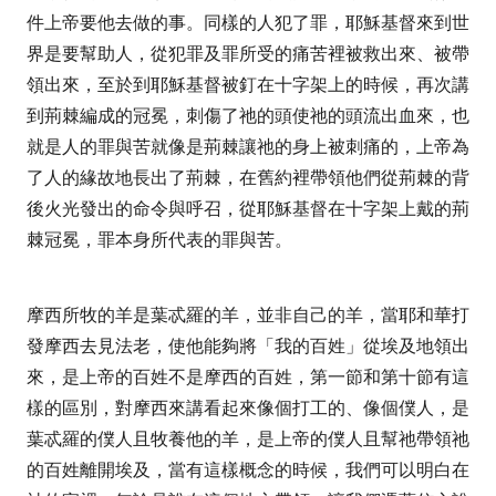
件上帝要他去做的事。同樣的人犯了罪，耶穌基督來到世
界是要幫助人，從犯罪及罪所受的痛苦裡被救出來、被帶
領出來，至於到耶穌基督被釘在十字架上的時候，再次講
到荊棘編成的冠冕，刺傷了祂的頭使祂的頭流出血來，也
就是人的罪與苦就像是荊棘讓祂的身上被刺痛的，上帝為
了人的緣故地長出了荊棘，在舊約裡帶領他們從荊棘的背
後火光發出的命令與呼召，從耶穌基督在十字架上戴的荊
棘冠冕，罪本身所代表的罪與苦。
摩西所牧的羊是葉忒羅的羊，並非自己的羊，當耶和華打
發摩西去見法老，使他能夠將「我的百姓」從埃及地領出
來，是上帝的百姓不是摩西的百姓，第一節和第十節有這
樣的區別，對摩西來講看起來像個打工的、像個僕人，是
葉忒羅的僕人且牧養他的羊，是上帝的僕人且幫祂帶領祂
的百姓離開埃及，當有這樣概念的時候，我們可以明白在