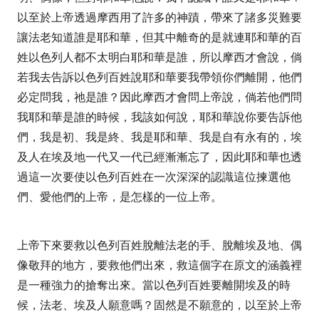
以至於上帝透過摩西用了許多的神蹟，帶來了諸多災難要
讓法老知道誰是耶和華，但其中離奇的是就連耶和華的百
姓以色列人都不太明白耶和華是誰，所以摩西才會說，倘
若我去告訴以色列百姓說耶和華要我帶領你們離開，他們
必定問我，祂是誰？因此摩西才會問上帝說，倘若他們問
我耶和華是誰的時候，我該如何說，耶和華說你要告訴他
們，我是初、我是終、我是耶和華、我是自有永有的，埃
及人在埃及地一代又一代已經漸漸忘了，因此耶和華也透
過這一次要使以色列百姓在一次深深的認識這位揀選他
們、愛他們的上帝，是怎樣的一位上帝。
上帝下來要救以色列百姓脫離法老的手、脫離埃及地、偶
像敬拜的地方，要救他們出來，救這個字在原文的涵義裡
是一種強力的搶奪出來。當以色列百姓要離開埃及的時
候，法老、埃及人願意嗎？固然是不願意的，以至於上帝