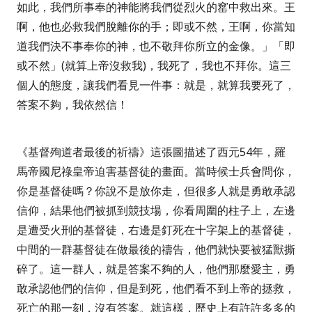
如此，我們所事奉的神能將我們從烈火的窰中救出來。王
啊，他也必救我們脫離你的手；即或不然，王啊，你當知
道我們決不事奉你的神，也不敬拜你所立的金像。
」
「
即
或不然」
(
就算上帝沒救我
)
，我死了，我也不拜你。這三
個人的態度，讓我們看見一件事：就是，就算我要死了，
答案不夠，我依然信！
《基督殉道者最後的祈禱》這張圖描述了西元
54
年，羅
馬帝國尼祿皇帝迫害基督徒的畫面。當時候士兵會問你，
你是基督徒嗎？你說不是放你走，但很多人就是勇敢承認
信仰，結果他們被抓到競技場，你看周圍的柱子上，左邊
是遭受火刑的基督徒，右邊是釘死在十字架上的基督徒，
中間的一群基督徒在做最後的禱告，他們就快要被猛獸撕
碎了。
這一群人，就是
答案不夠
的人，他們那麼愛主，勇
敢承認他們的信仰，但是到死，他們看不到上帝的拯救，
死亡的那一刻，沒有答案。就這樣，歷史上有許許多多的