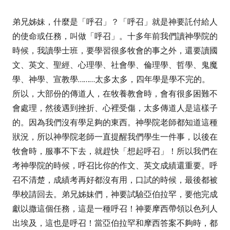
弟兄姊妹，什麼是「呼召」？「呼召」就是神要託付給人
的使命或任務，叫做「呼
召」。十多年前我們讀神學院的
時候，我讀學士班，要學習很多牧會的事之外，還要讀國
文、英文、聖經、心理學、社會學、倫理學、哲學、鬼魔
學、神學、宣教學………太多太多，四年學是學不完的。
所以，大部份的傳道人，在牧養教會時，會有很多困難不
會處理，然後遇到挫折、心裡受傷，太多傳道人是這樣子
的。因為我們沒有學足夠的東西。神學院老師都知道這種
狀況，所以神學院老師一直提醒我們學生一件事，以後在
牧會時，服事不下去，就趕快「想起呼召」！所以我們在
考神學院的時候，呼召比你的作文、英文成績還重要。呼
召不清楚，成績考再好都沒有用，口試的時候，最後都被
學校請回去。
弟兄姊妹們，神要試驗亞伯拉罕，要他完成
獻以撒這個任務，這是一種呼召！神要摩西帶領以色列人
出埃及，這也是呼召！當亞伯拉罕和摩西答案不夠時，都