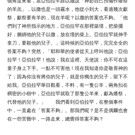
個角度來看，當亞伯拉罕
跟以撒說「神必自己預備作燔祭
的羊羔」，以撒也是一頭霧水，他從小到大，看過幾次獻
祭，獻祭要有羊的，現在羊呢？以撒的答案也不夠。「
他
們到了神所指示的地方，亞伯拉罕在那裡築壇，把柴擺
好，捆綁他的兒子以撒，放在壇的柴上。亞伯拉罕就伸手
拿刀，要殺他的兒子。」
這時候的亞伯拉罕，完完全全的
答案不夠？突然，
「耶和華的使者從天上呼叫他說：亞伯
拉罕！亞伯拉罕！他說：我在這裡。天使說：你不可在這
童子身上下手。一點不可害他！
現在我知道你是敬畏神的
了；因為你沒有將你的兒子，就是你獨生的兒子，留下不
給我。
亞伯拉罕舉目觀看，不料，有一隻公羊，兩角扣在
稠密的小樹中，亞伯拉罕就取了那隻公羊來，獻為燔祭，
代替他的兒子。
」
我們看到
亞伯拉罕，在整個事件
中，一直處在「答案不夠」。那我們呢？是不是偶爾也會
在一些苦難中，一路走來，總覺得答案不夠？