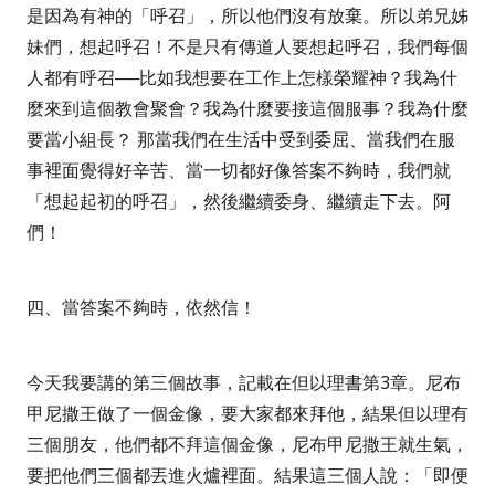
是因為有神的「呼召」，所以他們沒有放棄。所以弟兄姊
妹們，想起呼召！不是只有傳道人要想起呼召，我們每個
人都有呼召──比如我想要在工作上怎樣榮耀神？我為什
麼來到這個教會聚會？我為什麼要接這個服事？我為什麼
要當小組長？
那當我們在生活中受到委屈、當我們在服
事裡面覺得好辛苦、當一切都好像答案不夠時，我們就
「想起起初的呼召」，然後繼續委身、繼續走下去。阿
們！
四、
當答案不夠時，依然信！
今天我要講的第三個故事，記載在但以理書第
3
章。尼布
甲尼撒王做了一個金像，要大家都來拜他，結果但以理有
三個朋友，他們都不拜這個金像，尼布甲尼撒王就生氣，
要把他們三個都丟進火爐裡面。結果這三個人說：「
即便