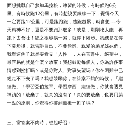
面想挑戰自己參加馬拉松，練習的時候，有時候跑
6
公
里、有時候跑
12
公里，有時想說要鍛練一下，覺得今天
一定要跑
12
公里，可是跑跑跑，越跑越累，就會想……今
天精神不好，還是不要跑那麼多！或是，剛剛吃太飽，再
跑下去會吐！總之很容易一累，就停下腳步。我總是在停
下腳步後，就告訴自己，不要偷懶。
親愛的弟兄姊妹們，
我舉這例子就是要看見「人性」，人在苦難中、絕望中，
最容易的就是什麼？放棄！我想鼓勵每個人，你為許多事
情感到挫折嗎？或是你對人、對事失望嗎？你在困難中已
經走不下去了嗎？我想鼓勵你，在答案不夠的時候，「
繼
續做
」！學習亞伯拉罕、學習摩西，繼續做，你就會遇見
神蹟的！放棄了，就真的沒有了！真的要放棄，也要用第
一點的原則，你覺得你撐到最後一刻了嗎？
三、
當答案不夠時，想起呼召：