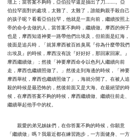
壇上；
當答案不夠時，
亞伯拉罕還是抽出了刀………。
亞
伯拉罕面對的處境，太難了、太難了，誰能夠親手殺自己
的孩子呢？看看亞伯拉罕，他就是一直向前，繼續按照上
帝的命令去做的人，
當答案不夠時，繼續做。
摩西的例子
也是，摩西知道神要一路帶他們出埃及，但前面是紅海，
後面是追兵時，「就算摩西被百姓臭罵『你為什麼帶我們
出埃及』的時候，摩西沒有說『好好好，那回家回家。』
摩西繼續做」；然後「神要摩西命令以色列人繼續向前
走，摩西也繼續照做了。」然後走到海邊的時候，「神要
摩西舉杖，摩西也繼續照做了」，海就分開了。
在被人追
殺的時候是最恐怖的，然後前面又是大海。在最絕望的時
候，在摩西答案不夠的時候，
摩西繼續做、繼續往前走、
繼續舉起他手中的杖
。
親愛的弟兄姊妹們，
在你答案不夠的時候，你願意
「繼續做」嗎？我最近都在練習跑步，一方面健身、一方