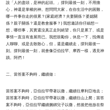
說「人的盡頭，是神的起頭。」撐到最後一刻，不用擔
心，神還是掌權的神。想問問大家，在你生活中的困難，
哪一件事你走的很累？
(
家庭經濟？夫妻關係？婆媳關
係？親子關係？還是教會服事？
)
我想邀請你仔細想一
想，哪些事，其實還沒真正走到絕望，你只是累了、或是
事情一直沒有進展而已。我想鼓勵你，休息一下，找傳道
人聊聊、或是去散散心，
但，還是繼續走，撐到最後一
刻。撐到最後一刻，就會像亞伯拉罕、摩西一樣，遇見神
蹟。阿們！
二、
當答案不夠時，繼續做：
當答案不夠時，
亞伯拉罕帶著以撒，繼續往摩利亞地去；
當答案不夠時，
亞伯拉罕帶著以撒，繼續往山上爬；
當答
案不夠時，
亞伯拉罕繼續捆綁兒子以撒，然後把他放在祭