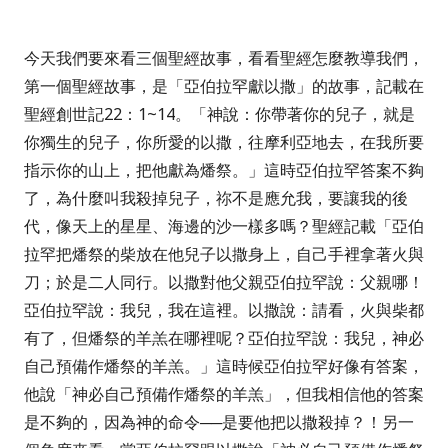
今天我們要來看三個聖經故事，看看聖經怎麼教導我們，
第一個聖經故事，是「亞伯拉罕獻以撒」的故事，記載在
聖經創世記
22
：
1~14
。「
神說：你帶著你的兒子，就是
你獨生的兒子，你所愛的以撒，往摩利亞地去，在我所要
指示你的山上，把他獻為燔祭。」
這時亞伯拉罕答案不夠
了，為什麼叫我殺掉兒子，祢不是應允我，要讓我的後
代，像天上的星星、海邊的沙一樣多嗎？
聖經記載「
亞伯
拉罕把燔祭的柴放在他兒子以撒身上，自己手裡拿著火與
刀；於是二人同行。以撒對他父親亞伯拉罕說：父親哪！
亞伯拉罕說：我兒，我在這裡。以撒說：請看，火與柴都
有了，但燔祭的羊羔在哪裡呢？亞伯拉罕說：我兒，神必
自己預備作燔祭的羊羔。」
這時候亞伯拉罕好像有答案，
他說「
神必自己預備作燔祭的羊羔
」，但我相信他的答案
是不夠的，因為神的命令──是要他把以撒殺掉？！另一