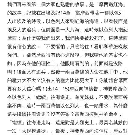
我們再來看第二個大家也熟悉的故事，是「摩西過紅海」
的故事，記載在出埃及記
14
章。當摩西帶著一群以色列
人出埃及的時候，
以色列人來到紅海的海邊，眼看後面是
埃及人的追兵，但前面是一大片海。這時候以色列人抱怨
摩西：為什麼帶我們出來，我們快要被殺死了。這時摩西
很有信心的說：
「不要懼怕，只管站住！看耶和華怎樣救
你們。」
雖然摩西很有信心這麼說，但我猜他的答案也不
夠，因為在他的理性上，他眼睛看到的，前面就是沒路
啊！後面又有追兵，然後一兩百萬條的人命在他手中，他
的壓力大不大？沒有人的壓力比他更大了！你能體會摩西
要有多大信心嗎！
(
出
14
：
15)
摩西向神禱告，神要摩西命
令以色列人「繼續」往海邊走。
弟兄姊妹，不要說摩西答
案不夠，這時一兩百萬個以色列人，也一頭霧水，為什麼
還要繼續往海邊走？沒有答案？當摩西按照神的命令，
「繼續」往海邊走時，這絕對是人類史上，最莫名其妙的
一次「大規模遷徙」。最後，神要摩西向海伸杖，摩西對