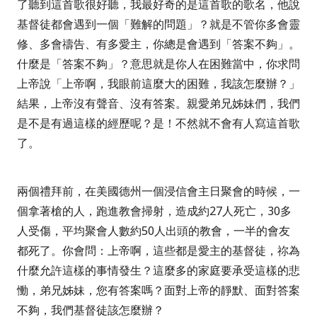
了聽到這首歌很好聽，我最好奇的是這首歌的歌名，他說
基督徒都會遇到一個「難解的問題」？就是不管你多會靈
修、多會禱告、有多愛主，你總是會遇到「答案不夠」。
什麼是「答案不夠」？意思就是你人在困難當中，你求問
上帝說「上帝啊，我眼前這麼大的困難，我該怎麼辦？」
結果，上帝沒有聲音、沒有答案。親愛弟兄姊妹們，我們
是不是有過這樣的經歷呢？是！不然就不會有人寫這首歌
了。
兩個禮拜前，在美國德州一個浸信會主日聚會的時候，一
個拿著槍的人，跑進教會掃射，造成約
27
人死亡，
30
多
人受傷，平均聚會人數約
50
人出頭的教會，一半的會友
都死了。你會問：上帝啊，這些都是愛主的基督徒，祢為
什麼允許這樣的事情發生？這麼多的家庭要承受這樣的悲
慟，弟兄姊妹，您有答案嗎？面對上帝的靜默、面對答案
不夠，我們基督徒該怎麼辦？