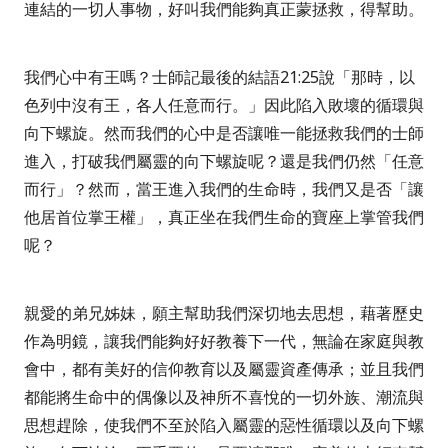
連結的一切人事物，好叫我們能夠真正蒙拯救，得幫助。
我們心中有王嗎？士師記最後的結語
21:25
說「
那時，以
色列中沒有王，各人任意而行。」
因此陷入敗壞的循環與
向下螺旋。然而我們的心中是否讓唯一能拯救我們的士師
進入，打破我們屬靈的向下螺旋呢？還是我們仍然「任意
而行」？然而，當王進入我們的生命時，我們又是否「讓
他居首位掌王權」，真正坐在我們生命的寶座上掌管我們
呢？
親愛的弟兄姊妹，願主幫助我們深切地去思想，藉著歷史
作為明鏡，讓我們能夠好好教養下一代，無論在家庭與教
會中，都有美好的信仰教育以及屬靈資產傳承；並且我們
都能將生命中的偶像以及神所不喜悅的一切外族、潮流與
思想趕除，使我們不至於陷入屬靈的惡性循環以及向下螺