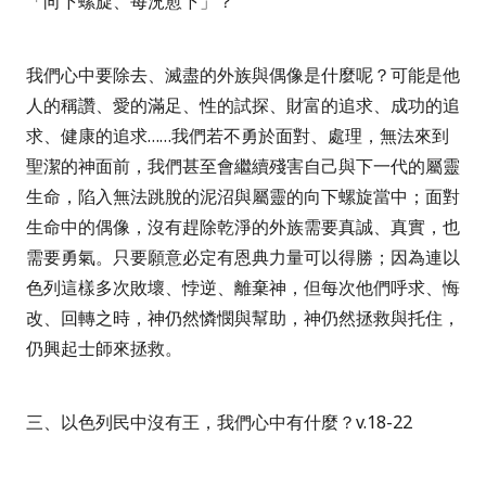
「向下螺旋、每況愈下」？
我們心中要除去、滅盡的外族與偶像是什麼呢？可能是他
人的稱讚、愛的滿足、性的試探、財富的追求、成功的追
求、健康的追求
……
我們若不勇於面對、處理，無法來到
聖潔的神面前，我們甚至會繼續殘害自己與下一代的屬靈
生命，陷入無法跳脫的泥沼與屬靈的向下螺旋當中；面對
生命中的偶像，沒有趕除乾淨的外族需要真誠、真實，也
需要勇氣。只要願意必定有恩典力量可以得勝；因為連以
色列這樣多次敗壞、悖逆、離棄神，但每次他們呼求、悔
改、回轉之時，神仍然憐憫與幫助，神仍然拯救與托住，
仍興起士師來拯救。
三、以色列民中沒有王，我們心中有什麼？
v.18-22