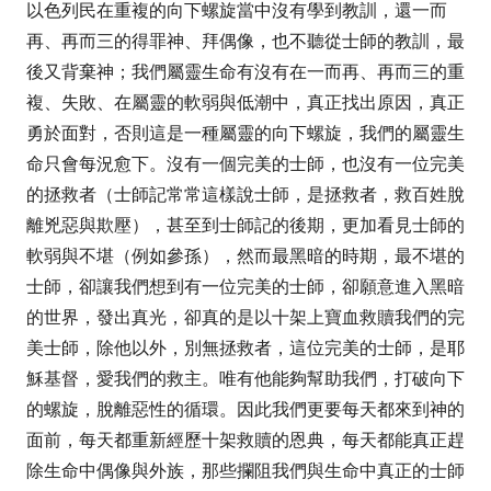
以色列民在重複的向下螺旋當中沒有學到教訓，還一而
再、再而三的得罪神、拜偶像，也不聽從士師的教訓，最
後又背棄神；我們屬靈生命有沒有在一而再、再而三的重
複、失敗、在屬靈的軟弱與低潮中，真正找出原因，真正
勇於面對，否則這是一種屬靈的向下螺旋，我們的屬靈生
命只會每況愈下。沒有一個完美的士師，也沒有一位完美
的拯救者（士師記常常這樣說士師，是拯救者，救百姓脫
離兇惡與欺壓），甚至到士師記的後期，更加看見士師的
軟弱與不堪（例如參孫），然而最黑暗的時期，最不堪的
士師，卻讓我們想到有一位完美的士師，卻願意進入黑暗
的世界，發出真光，卻真的是以十架上寶血救贖我們的完
美士師，除他以外，別無拯救者，這位完美的士師，是耶
穌基督，愛我們的救主。唯有他能夠幫助我們，打破向下
的螺旋，脫離惡性的循環。因此我們更要每天都來到神的
面前，每天都重新經歷十架救贖的恩典，每天都能真正趕
除生命中偶像與外族，那些攔阻我們與生命中真正的士師