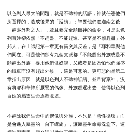
以色列人最大的問題，就是不聽神的話語，神就任憑他們
所選擇的，造成後果的「延續」；神要他們進迦南之後
「趕盡外邦之人」，並且要完全順服神的命令，可是以色
列百姓卻依然「不趕盡、不能趕進、甚至是不願趕盡」外
邦人，在士師記第一章更有衝突與反差，是「耶和華與他
們同在」可是他們卻有九個支派都「不能趕出外族或是不
願趕出外族，要用他們做奴隸，又或者是因為怕他們強盛
的鐵車而沒有趕出外族」，這是可悲的。更可悲的是第二
章指出原因，就是以色列人不聽神話語、並且背棄神，沒
有將耶和華神所厭惡的偶像、外族趕逐出去，使得以色列
百姓的屬靈生命逐漸敗壞。
不趕除我們生命中的偶像與外族，不只是「惡性循環」而
是會進入屬靈的「向下螺旋」，讓屬靈生命每況愈下。這