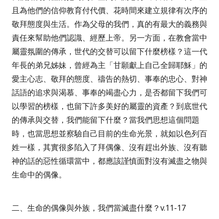
且為他們的信仰教育付代價、花時間來建立規律有次序的
敬拜態度與生活。作為父母的我們，真的有最大的義務與
責任來幫助他們認識、經歷上帝。另一方面，在教會當中
屬靈氛圍的傳承，世代的交替可以留下什麼榜樣？這一代
年長的弟兄姊妹，曾經為主「甘願獻上自己全歸耶穌」的
愛主心志、敬拜的態度、禱告的熱切、事奉的忠心、對神
話語的追求與渴慕、事奉的竭盡心力，是否都留下我們可
以學習的榜樣，也留下許多美好的屬靈的資產？到底世代
的傳承與交替，我們能留下什麼？當我們思想這個問題
時，也當思想並察驗自己目前的生命光景，就如以色列百
姓一樣，其實很多陷入了拜偶像、沒有趕出外族、沒有聽
神的話的惡性循環當中，都應該謹慎面對沒有滅盡之物與
生命中的偶像。
二、生命的偶像與外族，我們當滅盡什麼？
v.11-17