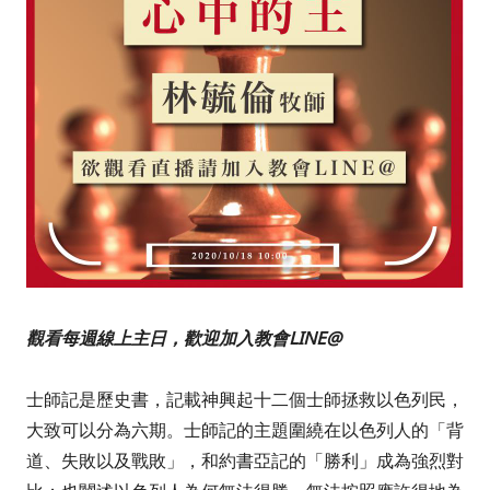
觀看每週線上主日，歡迎加入教會LINE@
士師記是歷史書，記載神興起十二個士師拯救以色列民，
大致可以分為六期。士師記的主題圍繞在以色列人的「背
道、失敗以及戰敗」，和約書亞記的「勝利」成為強烈對