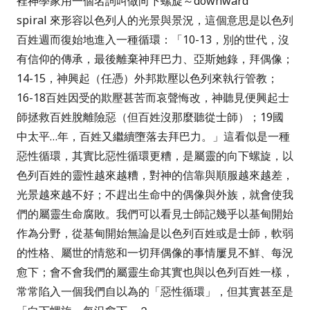
裡神學家用一個名詞叫做向下螺旋～
downward
spiral
來形容以色列人的光景與景況，這個意思是以色列
百姓週而復始地進入一種循環：「
10-13
，別的世代，沒
有信仰的傳承，最後離棄神拜巴力、亞斯她錄，拜偶像；
14-15
，神興起（任憑）外邦欺壓以色列來執行管教；
16-18
百姓因受的欺壓甚苦而哀聲悔改，神聽見便興起士
師拯救百姓脫離險惡（但百姓沒那麼聽從士師）；
19
國
中太平
…
年，百姓又繼續墮落去拜巴力。」
這看似是一種
惡性循環，其實比惡性循環更糟，是屬靈的向下螺旋，以
色列百姓的靈性越來越糟，對神的信靠與順服越來越差，
光景越來越不好；不趕出生命中的偶像與外族，就會使我
們的屬靈生命腐敗。我們可以看見士師記幾乎以基甸開始
作為分野，從基甸開始無論是以色列百姓或是士師，軟弱
的性格、屬世的情慾和一切拜偶像的事情屢見不鮮、每況
愈下；會不會我們的屬靈生命其實也與以色列百姓一樣，
常常陷入一個我們自以為的「惡性循環」，但其實甚至是