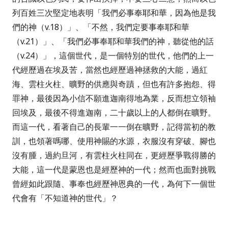
列百姓三次堅定地表明
「我們必事奉耶和華，因為他是我
們的神（
v.18
）」
、
「不然，我們定要事奉耶和華
（
v.21
）」、「我們必事奉耶和華我們的神，聽從他的話
（
v.24
）」
，這個世代，是一個特別的世代，他們的上一
代經歷過在埃及苦，當然也經歷過神拯救的大能，過紅
海、雲柱火柱、曠野的供應與奇蹟，但也有許多抱怨、得
罪神，最後因為小信不願進迦南得地為業，反而想立領袖
回埃及，最後不得進迦南，二十歲以上的人都倒在曠野。
而這一代，看著自己的長輩一一倒在曠野，記得當初的教
訓，也領著嗎哪、使用神賜的水源，衣服沒有穿破、腳也
沒有腫，過約旦河，有雲柱火柱同在，更經歷爭戰得勝的
大能，這一代是蒙恩也是經歷神的一代；然而也面對挑戰
曾經如此跟隨、事奉也經歷神恩典的一代，為何下一個世
代會有「不知道神的世代」？