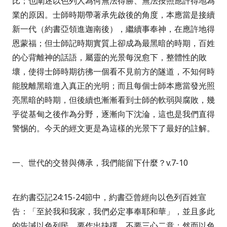
比；也闡述以色列人為何無法得勝、無法按照應許得地為
業的原因。士師時期帶著承先啟後的角度，本應當是接續
新一代（約書亞領進迦南後），繼續事奉神，在應許地得
恩蒙福；但士師記時期實質上卻成為最黑暗的時期，百姓
的心背離神的話語，屬靈的光景每況愈下，整體性的敗
壞，使得士師時期彷彿一個看不見前方的隧道，不知何時
能脫離黑暗進入真正的光明；而且每個士師本應當發光照
亮黑暗的時期，但後續也漸漸看到士師的軟弱與腐敗，幾
乎從基甸之後作為分野，逐漸向下沈淪，這也是我們直得
警惕的。今天的經文更是為這樣的光景下了最好的註解。
一、世代的交替與傳承，我們能留下什麼？
v.7-10
在約書亞記
24:15-24
節中，約書亞曾經向以色列百姓宣
告：
「至於我和我家，我們必定事奉耶和華」
，並且多此
的告誡以色列民，要作出抉擇，不要三心二意；然而以色