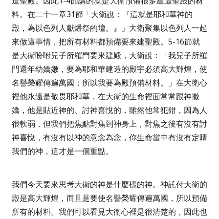
造聖殿。因此
1-4
節講的就是大衛預備很多建造聖殿的材
料。在二十一章
31
節
「大衛說：『這就是耶和華神的
殿，為以色列人獻燔祭的壇。』」
大衛聚集以色列人一起
來做這事情，把所有材料都預備要來建聖殿。
5-16
節就
是大衛吩咐兒子所羅門要來建殿，大衛說：「
我兒子所羅
門還年幼嬌嫩，要為耶和華建造的殿宇必須高大輝煌，使
名譽榮耀傳遍萬國；所以我要為殿預備材料。
」在大衛心
裡他永遠是敬畏耶和華，在大衛的生命裡面常常跟神撒
嬌，他是貼近神的、討神喜悅的，雖然他常犯錯，因為人
很軟弱，但我們把焦點對焦到神身上，對焦之後有沒有討
神喜悅，有沒有以神的意念為念，你生命當中有沒有定睛
我們的神，這才是一個重點。
我們今天要來思考大衛的神是什麼樣的神。神託付大衛的
殿是高大輝煌，而且是要使名譽榮耀傳遍萬國，所以預備
所有的材料。我們可以看見大衛心裡是很清楚的，因此也