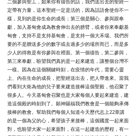
二個參與聖工，如果你有禱告的話，我們送出去的聖經一
定帶有力量，這本聖經一定是活的，因為話語會使你不一
樣，見到的是你生命的成長；第三個是關心、參與跟奉
獻，加入基甸會成為教會伸出去的膀臂，或者你來奉獻基
甸會，支持不是支持基甸會，是支持一個大禾場。我們所
要的不是贈送多少的數字或去過多少的場所而已，而是多
少人的得救是有你參與在裡面。第一個禱告，第二參與，
第三來奉獻，盼望我們真的是一起來建造，讓整個台灣不
一樣。因為在這個關鍵時刻，在疫情的年代，需要心靈
上、內在生命的成長，把聖經送出去，把人帶進來。當我
們看到大衛為他的兒子要來建造接棒這個聖殿，他召聚了
很多人。今天基甸會召聚也是大家每個人要起來建造，建
造這個殿的時刻到了。願神賜福我們教會是一個能夠承傳
接棒的教會。幫助我們每個人知道今天歷代志上
22
章講
的是一個為父的心，希望孩子來接棒，這個國度一起來面
對，也盼望大家一起來面對，在這一起建造的歷程，有一