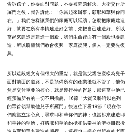
告訴孩子，你要面對問題，不要被問題解決。大衛交付所
羅門之後，就告訴他：
「你當起來辦事，願耶和華與你同
在。」
我們怎樣讓我們的家庭可以延續，怎麼把家庭建造
好，就要在所有事情建造好之前，先把自己建造好。所以
當起來建造是建造一個殿，我們生命裡面有一個殿也要建
造，所以盼望我們教會復興，家庭復興，個人一定要先復
興。
所以這段經文有個很大的重點，就是當父親怎麼樣為兒子
面對前面的道路，不是預備所有的產業後就不管了，他仍
然是交付重要的核心，就是遵行神的旨意，那這當中他已
經預備所有的一切不用擔憂。
16
節
「大衛又吩咐以色列
的眾首領幫助他兒子所羅門」
快速往下看
18
節
「現在你
們應當立定心意，尋求耶和華你們的神；也當起來建造耶
和華神的聖所，好將耶和華的約櫃和供奉神的聖器皿都搬
進為耶和華名建造的殿裡。」
這裡也一樣交付所有的老臣