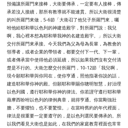
預備讓所羅門來接棒，大衛要傳承，一定要有人接棒，傳
承若沒人接續，那所有教導就不能連貫。所以大衛很清楚
的叫所羅門來做，
5-6
節
「大衛召了他兒子所羅門來，囑
咐他給耶和華以色列的神建造殿宇，對所羅門說：我兒
啊，我心裡本想為耶和華我神的名建造殿宇。」
所以大衛
交付所羅門來承接。
今天我們為父為母為長輩，為教會的
領導者，或者企業的帶領者，都要交付下一代、下一輩，
或者傳承當中使得他必須延續，所以如果我們沒有交付清
楚是不行的。大衛怎麼交付所羅門，
10-12
節
「我兒啊，
現今願耶和華與你同在，使你亨通，照他指著你說的話，
建造耶和華你神的殿。但願耶和華賜你聰明智慧，好治理
以色列國，遵行耶和華你神的律法。你若謹守遵行耶和華
藉摩西吩咐以色列的律例典章，就得亨通。你當剛強壯
膽，不要懼怕，也不要驚惶。」
在當時舊約的年代裡面，
律法是很重要一定要遵守的，是以色列選民要傳承的。所
以我們看見大衛也是如此，在我們的家庭教育裡面也常常