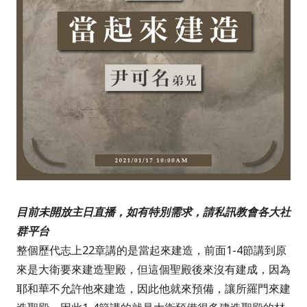
目前未開放主日直播，如有特別需求，請私訊教會各大社
群平台
整個歷代志上
22
章講的是當起來建造，前面
1-4
節講到原
來是大衛要來建造聖殿，但這個聖殿後來沒有建成，因為
耶和華不允許他來建造，因此他就來預備，讓所羅門來建