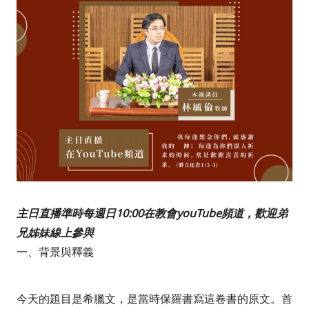
主日直播準時每週日10:00在教會youTube頻道，歡迎弟
兄姊妹線上參與
一、
背景與釋義
今天的題目是希臘文，是當時保羅書寫這卷書的原文。首