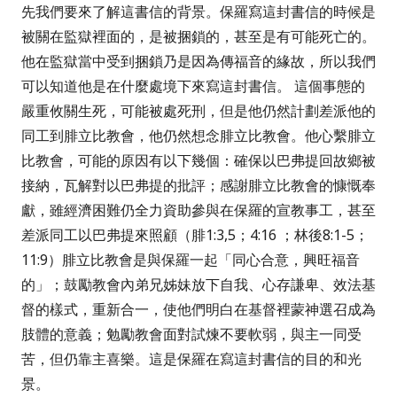
先我們要來了解這書信的背景。保羅寫這封書信的時候是
被關在監獄裡面的，是被捆鎖的，甚至是有可能死亡的。
他在監獄當中受到捆鎖乃是因為傳福音的緣故，所以我們
可以知道他是在什麼處境下來寫這封書信。
這個事態的
嚴重攸關生死，可能被處死刑，但是他仍然計劃差派他的
同工到腓立比教會，他仍然想念腓立比教會。他心繫腓立
比教會，可能的原因有以下幾個：確保以巴弗提回故鄉被
接納，瓦解對以巴弗提的批評；感謝腓立比教會的慷慨奉
獻，雖經濟困難仍全力資助參與在保羅的宣教事工，甚至
差派同工以巴弗提來照顧（腓
1:3,5
；
4:16
；林後
8:1-5
；
11:9
）腓立比教會是與保羅一起「同心合意，興旺福音
的」；鼓勵教會內弟兄姊妹放下自我、心存謙卑、效法基
督的樣式，重新合一，使他們明白在基督裡蒙神選召成為
肢體的意義；勉勵教會面對試煉不要軟弱，與主一同受
苦，但仍靠主喜樂。這是保羅在寫這封書信的目的和光
景。