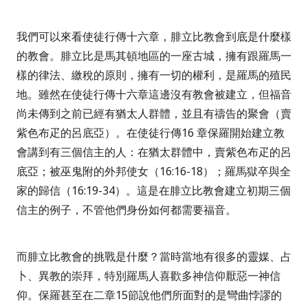
我們可以來看使徒行傳十六章，腓立比教會到底是什麼樣
的教會。腓立比是馬其頓地區的一座古城，擁有跟羅馬一
樣的律法、繳稅的原則，擁有一切的權利，是羅馬的殖民
地。雖然在使徒行傳十六章這邊沒有教會被建立，但福音
尚未傳到之前已經有猶太人群體，並且有禱告的聚會（賣
紫色布疋的呂底亞）。在使徒行傳
16
章保羅開始建立教
會講到有三個信主的人：在猶太群體中，賣紫色布疋的呂
底亞；被巫鬼附的外邦使女（
16:16-18
）；羅馬獄卒與全
家的歸信（
16:19-34
）。這是在腓立比教會建立初期三個
信主的例子，不管他們身份如何都需要福音。
而腓立比教會的挑戰是什麼？當時當地有很多的靈媒、占
卜、異教的崇拜，特別羅馬人喜歡多神信仰厭惡一神信
仰。保羅甚至在二章
15
節說他們所面對的是彎曲悖謬的