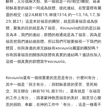
解釋，又分成兩大類。第一個就是一同
/
相交
/
團契。藉著
耶穌基督的福音一同成為肢體、彼此連結、在聖靈裡有屬
靈的相交（徒
2:4,
林前
1:9,
林後
13:14,
約一
1:3, 1:6, 1:7,
加
2:9,
腓
2:1
）這是本於福音的團契，就是因著福音成為肢
體，聚集的目的就是為了福音。
Κοινωνία
的目的是以福
音為本，我們的連結，群體的相通就是為了福音，因為是
福音把我們連結做肢體。所以我們可能要檢視一下我們的
體質，你與身邊的弟兄姊妹有
κοινωνία
屬靈的團契嗎？
你有因著福音的關係與肢體有真實的連結嗎？邀請你加入
這樣一個真實的群體當中
κοινωνία
。
Κοινωνία
還有一個很重要的意思是有分。什麼叫有分，
其中一個是「與主有分」：與耶穌基督的受苦、受死相
交、與主聯合（林前
10:16,
腓
3:10
）。還有就是「在福音
的工作上有分」：因著蒙神救恩福音的美好，願意甘心樂
意的捐助、奉獻，在神的工作中「有分」，這是一種看不