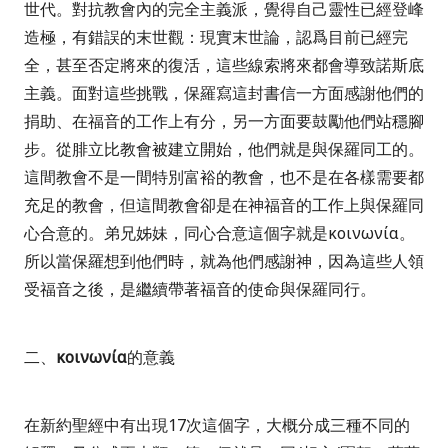
世代。對抗教會內的完全主義派，覺得自己靈性已經登峰
造極，有錯誤的末世觀：現實末世論，認爲目前已經完
全，甚至否定將來的復活，這些線索將來都會導致諾斯底
主義。面對這些挑戰，保羅寫這封書信一方面感謝他們的
捐助、在福音的工作上有分，另一方面要鼓勵他們站穩腳
步。從腓立比教會被建立開始，他們就是與保羅同工的。
這間教會不是一間特別富裕的教會，也不是在各樣需要都
充足的教會，但這間教會卻是在神福音的工作上與保羅同
心合意的。弟兄姊妹，同心合意這個字就是
κοινωνία
。
所以當保羅想到他們時，就為他們感謝神，因為這些人領
受福音之後，是繼續帶著福音的使命與保羅同行
。
二、
κοινων
ί
α
的意義
在新約聖經中有出現
17
次這個字，大概分成三種不同的