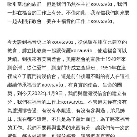
吸引當地的族群，但是我們仍然在主裡
κοινωνία
，我們
一起在福音的工作上有分。不僅如此，我深信我們將來要
一起去開拓教會，要在主福音的工作上
κοινωνία
。
今天談到福音史上的
κοινωνία
，從保羅在腓立比建立的
教會，腓立比教會一起跟保羅
κοινωνία
，使這福音可以
延續。到後來有美南差會，美南差會的宣教士
1949
年來
到台灣，從仁愛堂，到廈門街成立查經班，
1951
年在這
裡成立了廈門街浸信會，這是前仆後繼不斷的有人在這裡
繼續傳承福音的
κοινωνία
，有真實的使命、生命的團
契，到今天
2022
年
1
月
9
日，我們與蘆洲浸信會的建立有
分，我們在福音的工作上
κοινωνία
。不管過去你有沒有
為蘆洲禱告過、有沒有奉獻過、有沒有參與過，弟兄姊
妹，現在都不嫌遲。不只是為了蘆洲而已，為了將來福音
的工作。我們不要再與世界的東西有分，讓我們每一次的
聚集，都本於福音，也歸於福音，讓我們有真實的