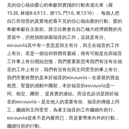
見的信心藉由愛心的奉獻與實踐的行動表達出來（羅
15:26,
林後
8:4,9:13
，腓
1:5,
門
1:6,
來
13:16
）。每個人把
自己所領受的真實地把看不見的信心藉由愛的行動、愛的
奉獻奉獻在主面前。腓立比教會在自己極大經濟困難的光
景當中，仍然捐助保羅福音的工作，這就是有分。
κοινωνία
其中有一意思是與主有分，與主在福音的工作
上有分。若是一個信仰群體有萎縮，很有可能是在與福音
工作事上有分開始怠慢，我們要重新思考我們有沒有在福
音的工作上有分，我們有沒有在與主同受苦的事上有分。
我們所要經歷的是本於福音的
κοινωνία
～在基督的寶血
救恩、聖靈的感動中團契，本於福音的
κοινωνία
是一
同、相交、團契
、是真實的連結。而這也必須是歸於福
音的
κοινωνία
～是在他人的需要有份、福音的傳揚上同
工，繼續與主同受苦，為著主福音的工作繼續向前行。
κοινωνία
從來不是內聚而已，而是要帶來向外的行動，
繼續往前的行動。