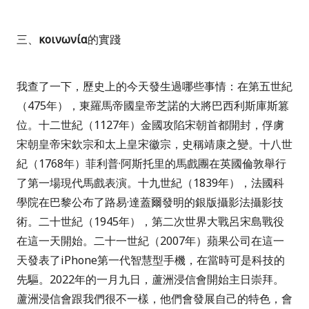
三、
κοινωνί
α
的實踐
我查了一下，歷史上的今天發生過哪些事情：在第五世紀
（
475
年），東羅馬帝國皇帝芝諾的大將巴西利斯庫斯篡
位。十二世紀（
1127
年）金國攻陷宋朝首都開封，俘虜
宋朝皇帝宋欽宗和太上皇宋徽宗，史稱靖康之變。十八世
紀（
1768
年）菲利普
·
阿斯托里的馬戲團在英國倫敦舉行
了第一場現代馬戲表演。十九世紀（
1839
年），法國科
學院在巴黎公布了路易
·
達蓋爾發明的銀版攝影法攝影技
術。二十世紀（
1945
年），第二次世界大戰呂宋島戰役
在這一天開始。二十一世紀（
2007
年）蘋果公司在這一
天發表了
iPhone
第一代智慧型手機，在當時可是科技的
先驅。
2022
年的一月九日，蘆洲浸信會開始主日崇拜。
蘆洲浸信會跟我們很不一樣，他們會發展自己的特色，會