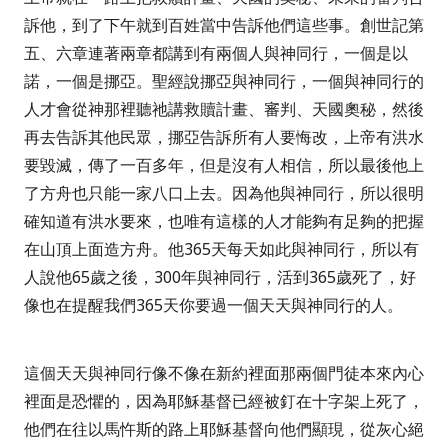
訴他，到了下午就到百姓當中告訴他們這些事。創世記第
五、六章連著兩章都講到有兩個人與神同行，一個是以
諾，一個是挪亞。聖經說挪亞與神同行，一個與神同行的
人才會從神那裡聽祂講救贖計畫、審判、天國奧秘，然後
再去告訴其他民眾，挪亞告訴所有人要悔改，上帝有洪水
要毀滅，傳了一百多年，但是沒有人相信，所以最後他上
了方舟也只能一家八口上去。因為他與神同行，所以很明
確知道有洪水要來，也唯有這樣的人才能夠有足夠的把握
在山頂上面造方舟。他
365
天每天如此與神同行，所以有
人說他
65
歲之後，
300
年與神同行，活到
365
歲死了，好
像也在提醒我們
365
天你要過一個天天與神同行的人。
這個天天與神同行像不像在新約裡面那兩個門徒本來內心
裡面是恐懼的，因為耶穌基督已經被釘在十字架上死了，
他們在往以馬忤斯的路上耶穌基督向他們顯現，從灰心絕