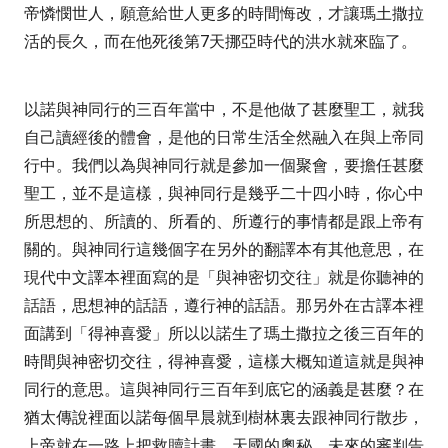
帝憐憫世人，願意給世人更多的時間悔改，才讓瑪土撒拉
活的長久，而在他死後第
7
天挪亞時代的洪水就來臨了。
以諾與神同行的三百年當中，不是他做了甚麼聖工，就我
自己讀經後的體會，是他的日常生活全然融入在與上帝同
行中。我們以為與神同行就是參加一個聚會，要擔任甚麼
聖工，並不是這樣，與神同行是幾乎二十四小時，你心中
所思想的、所讀的、所看的、所遵行的事情都是跟上帝有
關的。與神同行這幾個字在另外的翻譯本有其他意思，在
現代中文譯本裡面寫的是「與神密切交往」就是你聽神的
話語，思想神的話語，遵行神的話語。那另外在古譯本裡
面講到「得神喜愛」所以以諾生了瑪土撒拉之後三百年的
時間與神密切交往，得神喜愛，這樣大概知道這就是與神
同行的意思。這與神同行三百年到底它的涵義是甚麼？在
猶太傳說裡面以諾每個早晨就到樹林裏去跟神同行散步，
上帝就在一路上把救贖計畫、天國的奧秘、未來的審判告