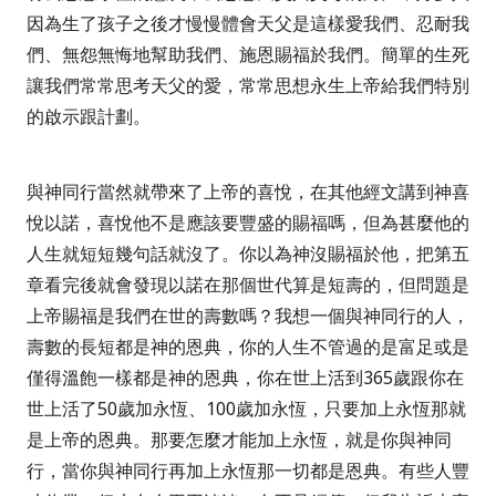
因為生了孩子之後才慢慢體會天父是這樣愛我們、忍耐我
們、無怨無悔地幫助我們、施恩賜福於我們。簡單的生死
讓我們常常思考天父的愛，常常思想永生上帝給我們特別
的啟示跟計劃。
與神同行當然就帶來了上帝的喜悅，在其他經文講到神喜
悅以諾，喜悅他不是應該要豐盛的賜福嗎，但為甚麼他的
人生就短短幾句話就沒了。你以為神沒賜福於他，把第五
章看完後就會發現以諾在那個世代算是短壽的，但問題是
上帝賜福是我們在世的壽數嗎？我想一個與神同行的人，
壽數的長短都是神的恩典，你的人生不管過的是富足或是
僅得溫飽一樣都是神的恩典，你在世上活到
365
歲跟你在
世上活了
50
歲加永恆、
100
歲加永恆，只要加上永恆那就
是上帝的恩典。那要怎麼才能加上永恆，就是你與神同
行，當你與神同行再加上永恆那一切都是恩典。有些人豐