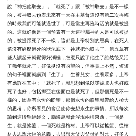
說
「神把他取去」，「
就死了」跟「被神取去」是不一樣
的，被神取去預表未來有一天在主基督還沒有第二次再臨
的時候我們可能就過世了，可是當主再臨時活的就是被提
的。這就好像是一個預表有一天這些屬神的人是可以被提
的，被提跟死了不一樣，這都是上帝特別的恩典，在死人
還沒有經歷過死的狀況底下，神就把他取去了。第五章有
些人讀起來就覺得好消極，怎麼只說了他生了誰然後又活
了幾年就死了，好像挺沒有盼望的，但事實上不然，短短
的句子裡面就講到「生了」，生養兒女、生養眾多，上帝
有應許在其中；「就死了」就思想到像以諾被取去也好或
死了也好，包括挪亞在後面也是就死了，但那個死是不一
樣的，因為有永恆的盼望，那個永恆的盼望就帶給人極大
的思考，你所看見的會促使你去想永生的事情。所以每次
讀到這段聖經經文，腦海裏就會浮現兩樣東西，一個是
生，就是搖籃，一個死就是棺材。上帝可以從搖籃、從棺
材去思想永恆的意義，去思想天父與父母的對比，好多人