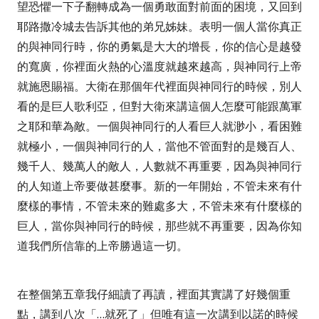
望恐懼一下子翻轉成為一個勇敢面對前面的困境，又回到
耶路撒冷城去告訴其他的弟兄姊妹。表明一個人當你真正
的與神同行時，你的勇氣是大大的增長，你的信心是越發
的寬廣，你裡面火熱的心溫度就越來越高，與神同行上帝
就施恩賜福。大衛在那個年代裡面與神同行的時候，別人
看的是巨人歌利亞，但對大衛來講這個人怎麼可能跟萬軍
之耶和華為敵。一個與神同行的人看巨人就渺小，看困難
就極小，一個與神同行的人，當他不管面對的是幾百人、
幾千人、幾萬人的敵人，人數就不再重要，因為與神同行
的人知道上帝要做甚麼事。新的一年開始，不管未來有什
麼樣的事情，不管未來的難處多大，不管未來有什麼樣的
巨人，當你與神同行的時候，那些就不再重要，因為你知
道我們所信靠的上帝勝過這一切。
在整個第五章我仔細讀了再讀，裡面其實講了好幾個重
點，講到八次
「
…
就死了」
但唯有這一次講到以諾的時候