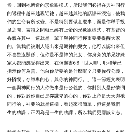
候，回到祂所造的形象跟樣式，所以我們必得在與神同行
的過程中越來越親近祂，越來越與祂的話語來浸泡，使我
們的生命有所改變。不是特別要做甚麼事，而是你舉手投
足之間、言談之間就已經有上帝的形象跟樣式，有基督的
香氣在其中，這就是一輩子與神同行極重要要提醒大家
的。當我們被別人認出來是屬神的兒女，他可以認出來但
不喜歡沒關係，但你是不是神的兒女，你身旁的弟兄姊妹
家人都能感受得出來。在彌迦書
6:8
「世人哪，耶和華已
指示你何為善。他向你所要的是什麼呢？只要你行公義，
好憐憫，存謙卑的心，與你的神同行。」
這一節經文表明
一個與神同行的人你做事是行公義的，你對別人是好憐憫
的，你對於你自己是存謙卑的心的，你對上帝是天天與祂
同行的，神要的就是這樣，看起來很簡單，但這是我們一
生的功課，正因為是一生的功課，所以我們更應該立志。