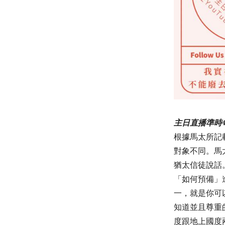
主日直播準時每
根據馬太所記
對象不同。馬
猶太信徒說話
「如何預備」
一，就是你可
知道並且尊重
度跟地上國度