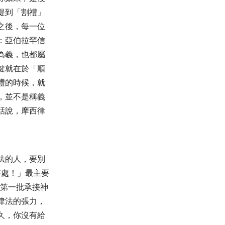
提到「割禮」
之後，每一位
：
亞伯拉罕信
為義，也都屬
鍵就在於「順
禮的時候，就
，並不是稱義
話說，摩西律
法的人，要別
好處
！」最主要
第一批承接神
律法的張力，
久，你沒有給