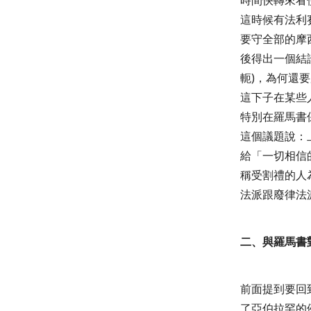
時間快轉來看
這時候有法利
要守全部的摩
後得出一個結
軛
)
，為何還要
這下子在某些
特別在羅馬書
這個議題說：
給「一切相信
稱受割禮的人
法派跟廢律法
二、與羅馬書
前面提到要回
了亞伯拉罕的