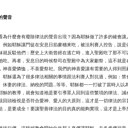
的聲音
看為什麼會有廢除律法的聲音出現？因為耶穌做了許多的確會讓
。例如耶穌讓門徒在安息日掐麥穗來吃，被法利賽人控告，說是
穌就反駁他們：歷史上大衛曾經在逃亡時，進入聖殿吃了那不可
他吃。再者，安息日的時候祭司在聖殿中為大家獻祭，這不就是
，神喜愛憐恤，不喜愛祭祀。我們的神喜愛讓有需要的人得到照
。耶穌還為了很多律法相關的事情跟法利賽人對抗過，例如：禁
、休妻的律法、納稅的問題
…
等等。耶穌都一一打破了當時人以
耶穌的教導，就會知道祂是要引導眾人回到這些繁瑣的律法、誡
該回頭檢視是否符合愛神、愛人的大原則，這才是一切律法的宗
法，是要成全！要讓聖善律法的目的真的能夠實現，這才是上帝