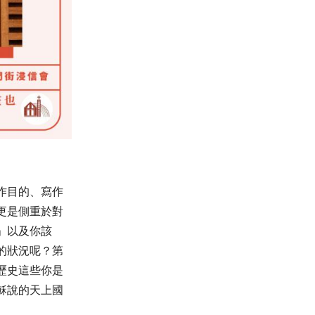
作目的、寫作
更是側重於對
」以及你該
的狀況呢？第
歷史這些你是
穌說的天上國