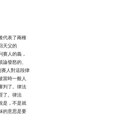
後代表了兩種
回天父的
利賽人的義，
談論發怒的、
利賽人對這段律
破當時一般人
審判了。律法
淫了。律法
說是，不是就
穌的意思是要