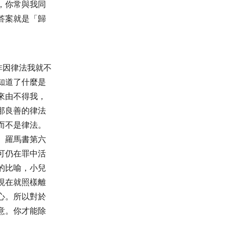
，你常與我同
答案就是「歸
非因律法我就不
知道了什麼是
來由不得我，
那良善的律法
而不是律法。
。羅馬書第六
可仍在罪中活
的比喻，小兒
現在就照樣離
心。所以對於
意。你才能除