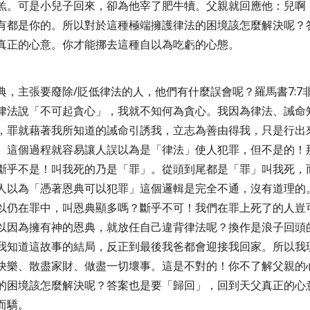
羔。可是小兒子回來，卻為他宰了肥牛犢。父親就回應他：兒啊
有都是你的。所以對於這種極端擁護律法的困境該怎麼解決呢？
真正的心意。你才能挪去這種自以為吃虧的心態。
典，主張要廢除
/
貶低律法的人，他們有什麼誤會呢？羅馬書
7:7
律法說
「
不可起貪心
」
，我就不知何為貪心
。我因為律法、誡命
，罪就藉著我所知道的誡命引誘我，立志為善由得我，只是行出
。這個過程就容易讓人誤以為是「律法」使人犯罪，但不是的！
斷乎不是！叫我死的乃是「罪」
。從頭到尾都是「罪」叫我死，
人以為「憑著恩典可以犯罪」這個邏輯是完全不通，沒有道理的
以仍在罪中，叫恩典顯多嗎？斷乎不可！我們在罪上死了的人豈
以因為擁有神的恩典，就放任自己違背律法呢？換作是浪子回頭
我知道這故事的結局，反正到最後我爸都會迎接我回家。所以我
快樂、散盡家財、做盡一切壞事。這是不對的！你不了解父親的
的困境該怎麼解決呢？答案也是要「歸回」，回到天父真正的心
而驕。