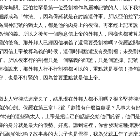
跟你無關。亞伯拉罕是第一位受割禮作為屬神記號的人，以下我
翻譯成為「律法」，因為保羅就是在討論這件事。所以亞伯拉罕
為屬神記號的猶太人，都是他的肉身上的後裔。再來經上記著說
為他的義
。所以之後每一個願意信上帝的外邦人，同樣也都被算
靈的後裔。那外邦人已經因信稱義了還需要受割禮嗎？保羅說關
罕因信上帝被算為義的時候，這個時間點還沒有受割禮；未受割
了。所以後來行的割禮只是一個稱義的印證，只是個證據、記號
這樣說來，那外邦人行不行割禮都可以的，重點就是要信！換句
守，也是不打緊的，因為首要重點就是信上帝。
猶太人守律法這麼久了，結果現在外邦人都不用嗎？很多堅持律
樣的心態。保羅在第三章
1-2
節「
割禮有什麼益處呢？凡事大有
律法的這些猶太人，上帝是把自己的話語交給他們託管，他們是
樣的身分就是最大的優勢、好處。講到這裡，你會發現這種擁護
子回頭的比喻？故事裏的大兒子也是覺得，我為父親工作了這麼