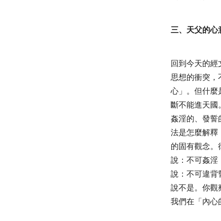
三、天父的心
回到今天的經
思想的衝突，
心」。但什麼
斷不能進天國
姦淫的、發誓
法是怎麼解釋
的固有觀念。
說：不可姦淫
說：不可違背
說不是。你觀
我們在「內心