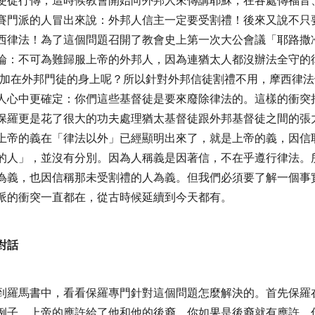
使徒行傳，這時候教會開始向外邦人來傳講耶穌，在各處傳福音
賽門派的人冒出來說：外邦人信主一定要受割禮！後來又說不只
西律法！為了這個問題召開了教會史上第一次大公會議「耶路撒
論：不可為難歸服上帝的外邦人，因為連猶太人都沒辦法全守的
加在外邦門徒的身上呢？所以針對外邦信徒割禮不用，摩西律法
人心中更確定：你們這些基督徒是要來廢除律法的。這樣的衝突
保羅更是花了很大的功夫處理猶太基督徒跟外邦基督徒之間的張
上帝的義在「律法以外」已經顯明出來了，就是上帝的義，因信
的人」，並沒有分別
。因為
人稱義是因著信，不在乎遵行律法
。
為義，也因信稱那未受割禮的人為義。但我們必須要了解一個事
派的衝突一直都在，從古時候延續到今天都有。
對話
到羅馬書中，看看保羅專門針對這個問題怎麼解決的。首先保羅
例子，上帝的應許給了他和他的後裔。你如果是後裔就有應許，