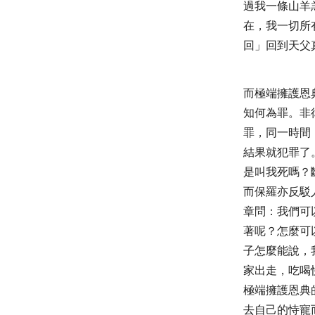
過我一條山羊
在，我一切所
回」回到天父
而極端擁護恩
知何為罪。非
罪，同一時間
結果就犯罪了
是叫我死嗎？
而保羅亦反駁
章問：
我們可
著呢
？怎麼可
子怎麼能說，
家出走，吃喝
極端擁護恩典
去自己的恃寵