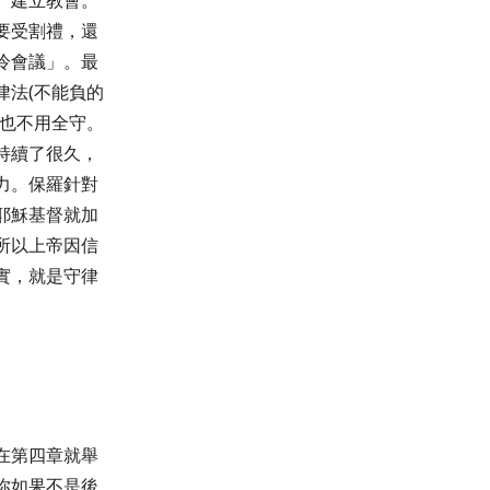
、建立教會。
要受割禮，還
冷會議」。最
律法
(
不能負的
也不用全守。
持續了很久，
力。保羅針對
耶穌基督就加
所以上帝因信
實，就是守律
在第四章就舉
你如果不是後