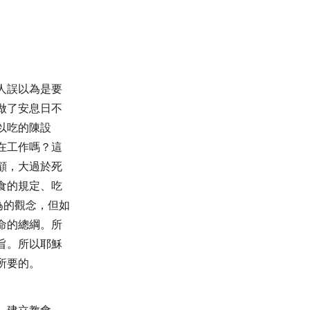
人誤以為是要
做了安息日不
以吃的陳設
在工作嗎？這
顧，大過於死
食的規定、吃
為的觀念，但如
命的總綱。所
旨。所以耶穌
所要的。