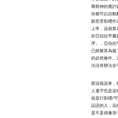
裔那神的應許
你都可以自動
願意受割禮作
上帝，這就算
於亞伯拉罕屬
序」，亞伯拉
已經被算為義
的必然條件。
法沒有辦法全
那這樣說來，
人遵守也是這
就是行割禮
/
守
話語的人，這
是不是很像浪