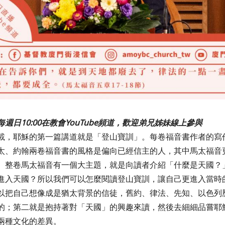
週日10:00在教會YouTube頻道，歡迎弟兄姊妹線上參與
載，耶穌的第一篇講道就是「登山寶訓」。每卷福音書作者的寫
太、約翰兩卷福音書的風格是偏向已經信主的人，其中馬太福音
。整卷馬太福音有一個大主題，就是向讀者介紹「什麼是天國？
進入天國？所以我們可以怎麼閱讀登山寶訓，讓自己更進入當時
以把自己想像成是猶太背景的信徒，舊約、律法、先知、以色列
的；第二就是抱持著對「天國」的興趣來讀，然後去細細品嘗耶
兩種文化的差異。