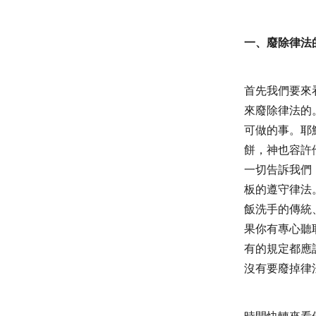
一、廢除律法
首先我們要來
來廢除律法的
可做的事。耶
餅，神也容許
一切告訴我們
板的遵守律法
飯洗手的傳統
果你有專心聽
有的規定都應
沒有要廢掉律