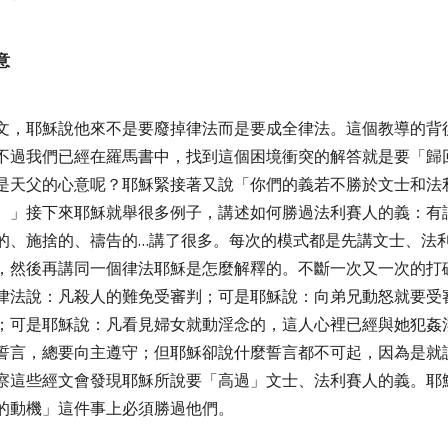
意
文，耶穌說他來不是要廢掉律法而是要成全律法。這個教導的背
不過我們已經在羅馬書中，找到這個困境衝突的解答就是要「歸
是天父的心意呢？耶穌緊接著又說「
你們的義若不勝於文士和法
。」接下來耶穌就舉很多例子，講述如何勝過法利賽人的義：有
的、施捨的、禱告的
…
講了很多。每次的模式都是先講文士、法
，然後再講同一個律法耶穌是怎麼解釋的。不斷一次又一次的打
律法說：凡殺人的難免受審判；可是耶穌說：向弟兄動怒就要受
；可是耶穌說：凡看見婦女就動淫念的，這人心裡已經與她犯姦
誓言，總要向主遵守；但耶穌卻說什麼誓言都不可起，因為是就
察這些經文會發現耶穌所說要「高過」文士、法利賽人的義。耶
的動機」這件事上必須勝過他們。