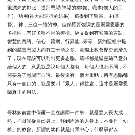
很漂亮的排比，提到恩賜
(
神賜的禮物
)
、職事
(
僕人的工
作
)
、功用
(
神大能運行的結果
)
，還提到了聖靈、主
(
基
督
)
、神，三位一體的神。但保羅要強調的是屬靈恩賜的
多樣性，有好多種不同的模樣。經文提到有知識的言語、
智慧的言語、信心、醫病、行異能
…
等等，新約聖經中提
到的屬靈恩賜大約有二十項之多。實際上教會歷史這麼久
了，現在應該可以列出更多恩賜。這些都是聖靈隨己意分
給個人的，意思就是說每個人都有，每個人也都不同，不
需要為了恩賜而自誇。最後還有一個大重點，所有恩賜都
只有一個目的，就是要叫「眾人」得益處，這才是屬靈恩
賜真正的用法。
哥林多前書中保羅一直在講同一件事：就是要人長大成
熟，把眼光從自己身上，移到周遭的人身上，不要作「幼
稚」的教會。所謂的幼稚就是自我中心，什麼事都以