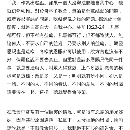
「我」作為出發點。如果一個人沒辦法脫離自我中心，他
就仍然幼稚。對於哥林多教會，無論是分黨結派的問題，
或者容忍罪惡的問題、吃祭偶像之物的問題
…
都源於一個
態度，就是自高自大，自我中心。
林前
10:23-24
「 凡事
都可行，但不都有益處。凡事都可行，但不都造就人。無
論何人，不要求自己的益處，乃要求別人的益處
。」屬靈
恩賜也是這樣，各樣的恩賜都可以使用，說方言也沒有不
好，保羅也說不要去禁止。但重點是諸多恩賜只做同一件
事，就是要造就人，叫眾人得益處。上帝所設計教會的模
樣就是這樣：既是多，又是一；明明就有所不同，卻又是
一體。不同的人、不同的看法、不同的意見、不同的恩賜
還要湊在一起。這樣一聽就覺得會吵架。
在教會中常常有一個衝突的情況，就是很有恩賜的弟兄姊
妹，因為某些原因選擇「私底下」去發揮他的恩賜，換句
話說就是「不跟教會同步」。我聽過不同步的禱告會、不