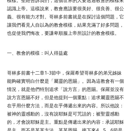
模樣。聖經告訴我們，這個世界的人要透過教會的模樣來
認識上帝。這樣說來，教會應該要很美好、很良善、很公
義、很有能力才對。哥林多前書就是在探討這個問題，它
讓我們看見人自以為的教會模樣，結果充滿了好多問題，
也促使我們悔改，要謙卑順服上帝所設計的教會模樣。
一、教會的模樣：叫人得益處
哥林多前書十二章
1-3
節中，保羅希望哥林多的弟兄姊妹
能夠確實明白什麼是「屬靈的恩賜」。因為這教會有一個
情況，就是他們特別追求「說方言」的恩賜。保羅並沒有
說方言恩賜不好，但是他提到一個重點：追求屬靈恩賜不
在乎用什麼方法，而是在乎傳遞出來的內容。所以他說：
被神的靈感動的，沒有說耶穌是可咒詛的；被聖靈感動
的，才會說耶穌是主。重點是傳遞出來的內容：承認耶穌
是主，而不是某某方法、某某恩賜。
接下來
4
、
5
、
6
節是