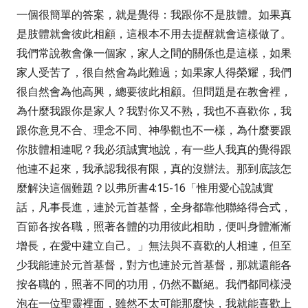
一個很簡單的答案，就是覺得：我跟你不是肢體。如果真
是肢體就會彼此相顧，這根本不用去提醒就會這樣做了。
我們常說教會像一個家，家人之間的關係也是這樣，如果
家人受苦了，很自然會為此難過；如果家人得榮耀，我們
很自然會為他高興，總要彼此相顧。但問題是在教會裡，
為什麼我跟你是家人？我對你又不熟，我也不喜歡你，我
跟你意見不合、理念不同、神學觀也不一樣，為什麼要跟
你肢體相連呢？我必須誠實地說，有一些人我真的覺得跟
他連不起來，我承認我很有限，真的沒辦法。那到底該怎
麼解決這個難題？
以弗所書
4:15-16
「惟用愛心說誠實
話，凡事長進，連於元首基督，全身都靠他聯絡得合式，
百節各按各職，照著各體的功用彼此相助，便叫身體漸漸
增長，在愛中建立自己
。
」
無法與不喜歡的人相連，但至
少我能連於元首基督，對方也連於元首基督，那就還能各
按各職的，照著不同的功用，仍然不斷絕。我們都同樣浸
泡在一位聖靈裡面，雖然不太可能那麼快，我就能喜歡上