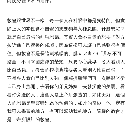
能使身體正常的運作。
教會跟世界不一樣，每一個人在神眼中都是獨特的。但實
際上人的本性會不自覺的想要獨尊某種恩賜。什麼恩賜？
就是自己最強的那項恩賜。其實人會不自覺的想要把對方
拉近進自己擅長的領域，因為這樣可以讓自己感到很有價
值。但教會不是長這副模樣的。
腓立比書
2:3
「凡事不可
結黨，不可貪圖虛浮的榮耀；只要存心謙卑，各人看別人
比自己強
。」教會的模樣應該要各人看別人比自己強；而
不是各人看自己比別人強。保羅提醒我們再一次將眼光從
自己身上挪開，去看你的弟兄姊妹，去發掘他的美麗。看
看你旁邊的人，這個人是上帝所創造的，如此美好；這個
人的恩賜是聖靈特別為他預備的，如此的奇妙。他一定有
我可以學習的地方，有可以幫助我的地方。這樣的教會才
是上帝所設計的教會。