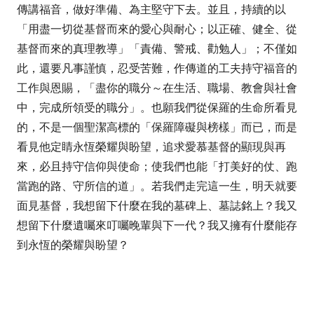
傳講福音，做好準備、為主堅守下去。並且，持續的以
「用盡一切從基督而來的愛心與耐心；以正確、健全、從
基督而來的真理教導」「責備、警戒、勸勉人」；不僅如
此，還要凡事謹慎，忍受苦難，作傳道的工夫持守福音的
工作與恩賜，「盡你的職分～在生活、職場、教會與社會
中，完成所領受的職分」。也願我們從保羅的生命所看見
的，不是一個聖潔高標的「保羅障礙與榜樣」而已，而是
看見他定睛永恆榮耀與盼望，追求愛慕基督的顯現與再
來，必且持守信仰與使命；使我們也能「打美好的仗、跑
當跑的路、守所信的道」。若我們走完這一生，明天就要
面見基督，我想留下什麼在我的墓碑上、墓誌銘上？我又
想留下什麼遺囑來叮囑晚輩與下一代？我又擁有什麼能存
到永恆的榮耀與盼望？