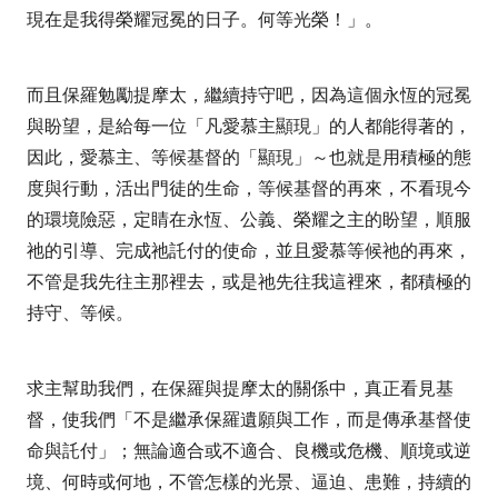
現在是我得榮耀冠冕的日子。何等光榮！」。
而且保羅勉勵提摩太，繼續持守吧，因為這個永恆的冠冕
與盼望，是給每一位「凡愛慕主顯現」的人都能得著的，
因此，愛慕主、等候基督的「顯現」～也就是用積極的態
度與行動，活出門徒的生命，等候基督的再來，不看現今
的環境險惡，定睛在永恆、公義、榮耀之主的盼望，順服
祂的引導、完成祂託付的使命，並且愛慕等候祂的再來，
不管是我先往主那裡去，或是祂先往我這裡來，都積極的
持守、等候。
求主幫助我們，在保羅與提摩太的關係中，真正看見基
督，使我們「不是繼承保羅遺願與工作，而是傳承基督使
命與託付」；無論適合或不適合、良機或危機、順境或逆
境、何時或何地，不管怎樣的光景、逼迫、患難，持續的