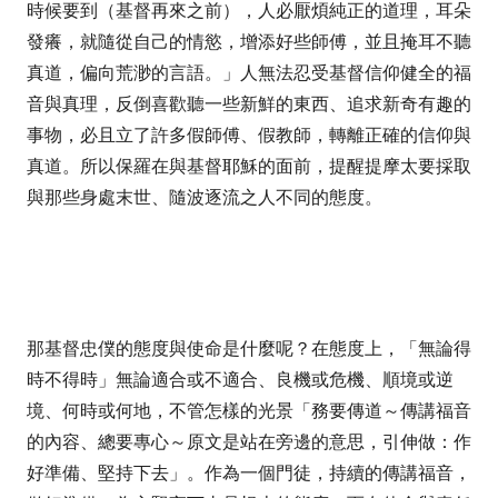
時候要到（基督再來之前），人必厭煩純正的道理，耳朵
發癢，就隨從自己的情慾，增添好些師傅，並且掩耳不聽
真道，偏向荒渺的言語。」
人無法忍受基督信仰健全的福
音與真理，反倒喜歡聽一些新鮮的東西、追求新奇有趣的
事物，必且立了許多假師傅、假教師，轉離正確的信仰與
真道。所以保羅在與基督耶穌的面前，提醒提摩太要採取
與那些身處末世、隨波逐流之人不同的態度。
那基督忠僕的態度與使命是什麼呢？在
態度上，
「無論得
時不得時
」
無論適合或不適合、良機或危機、順境或逆
境、何時或何地，不管怎樣的光景
「務要傳道～傳講福音
的內容、總要專心～原文是站在旁邊的意思，引伸做：作
好準備、堅持下去」
。作為一個門徒，持續的傳講福音，