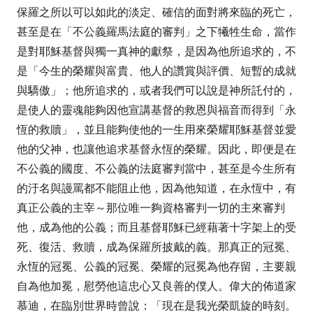
保羅之所以可以如此的淡定、確信的面對將來臨的死亡，
甚至是在「不公義羅馬法庭的審判」之下犧牲生命，當作
是對耶穌基督與獨一真神的獻祭，是因為他所追求的，不
是「今生的榮耀與富貴、他人的讚賞與評價、短暫的成就
與驕傲」；他所追求的，或者我們可以說是神所託付的，
是使人的靈魂能夠因他宣講基督的救恩與福音而得到「永
恆的救贖」，並且能夠使他的一生用來榮耀耶穌基督並愛
他的父神，也讓他追求基督永恆的榮耀。因此，即便是在
不公義的國度、不公義的法庭審判當中，甚至是今生所有
的汙名與謾罵都不能阻止他，因為他知道，在永恆中，有
真正公義的主宰～那位唯一夠資格審判一切的主來審判
他，成為他的公義；而且基督耶穌已經藉著十字架上的受
死、復活、救贖，成為保羅所披戴的義。那真正的冠冕、
永恆的冠冕、公義的冠冕、榮耀的冠冕為他存留，主要親
自為他加冕，慰勞他這忠心又良善的僕人。偉大的佈道家
慕迪，在臨別世界時曾說：「現在是我光榮凱旋的時刻。