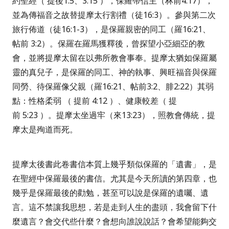
約聖經（
提後
1:5
、
3:15
），保羅帶信主（林前
4:17
），
並為傳福音之故替提摩太行割禮（徒
16:3
）。參與第二次
旅行佈道（徒
16:1-3
），是保羅親密的同工（羅
16:21
、
帖前
3:2
）。保羅在羅馬獲釋後，曾探望小亞細亞的教
會，並將提摩太留在以弗所教會事奉。提摩太猶如保羅屬
靈的真兒子，是保羅的同工、神的執事、興旺福音與保羅
同勞、待保羅像父親（羅
16:21
、帖前
3:2
、腓
2:22
）其弱
點：性格柔弱
（
提前
4:12
）、健康較差（
提
前
5:23
）。提摩太坐過牢（來
13:23
），照教會傳統，提
摩太是殉道而死。
提摩太後書此卷書信本質上幾乎類似保羅的「遺書」，是
在聖經中保羅最後的書信。尤其是今天所讀的第四章，也
幾乎是保羅最後的勸勉，甚至可以說是保羅的遺囑、遺
言。這不禁讓我思想，若是走到人生的盡頭，我會留下什
麼遺言？會交代些什麼？會想向誰說說話？會希望能夠交