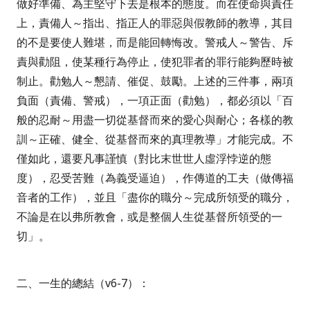
做好準備、為主堅守下去是根本的態度。而在使命與責任
上，
責備人
～指出、指正人的罪惡與假教師的教導，其目
的不是要使人難堪，而是能回轉悔改。
警戒人
～警告、斥
責與勸阻，使某種行為停止，使犯罪者的罪行能夠歷時被
制止。
勸勉人
～懇請、催促、鼓勵。上述的三件事，兩項
負面（責備、警戒），一項正面（勸勉），都必須以
「百
般的忍耐～用盡一切從基督而來的愛心與耐心；各樣的教
訓～正確、健全、從基督而來的真理教導」
才能完成。不
僅如此，
還要凡事謹慎
（對比末世世人虛浮悖逆的態
度），
忍受苦難
（為義受逼迫），
作傳道的工夫
（做傳福
音者的工作），並且「
盡你的職分
～完成所領受的職分，
不論是在以弗所教會，或是整個人生從基督所領受的一
切」。
二、一生的總結（
v6-7
）：