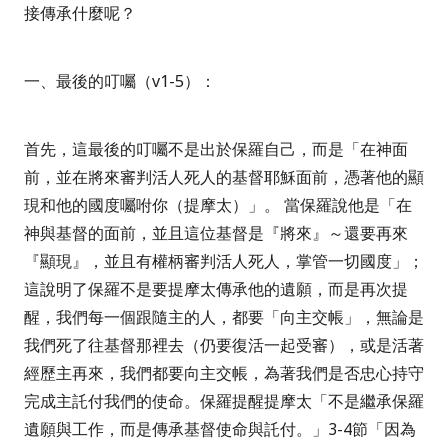
接傳承什麼呢？
一、最後的叮囑（
v1-5
）：
首先，這最後的叮囑不是出於保羅自己，而是
「在神面
前，並在將來審判活人死人的基督耶穌面前，憑著他的顯
現和他的國度囑咐你（提摩太）」
。
當保羅說他是
「在
神與基督的面前，並且這位基督是『將來』～還要再來
『顯現』，並且有權柄審判活人死人，掌管一切國度」
；
這說明了保羅不是要提摩太傳承他的遺願，而是再次提
醒，我們每一個跟隨主的人，都要「向主交帳」，無論是
我們死了往基督那裡去（仍要復活一起受審），或是活著
經歷主再來，我們都要向主交帳，為著我們是否忠心持守
完成主託付我們的使命。保羅提醒提摩太「不是繼承保羅
遺願與工作，而是傳承基督使命與託付。」
3-4
節
「因為