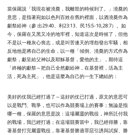
當保羅說
「我現在被澆奠，我離世的時候到了。」
澆奠的
意思，是指著宛如以色列百姓在舊約裡面，以酒澆奠作為
獻祭給神（參
出
29:40
、利
23:13
、民
15:5-10,28:7
）。如
今，保羅在又黑又冷的地牢裡，知道這次是時候了，但他
不是以一種灰心喪志，或是叫苦連天的埋怨發出牢騷，相
反地他是將自己的生命，以一種「傾倒、澆奠的方式作為
獻祭，獻呈給父神以及耶穌基督，愛他的主」，期待這
「終極的獻祭～把自己全然獻給神，在基督裡，活為主
活，死為主死」，他是這麼為自己的一生下總結的：
美好的仗我已經打過了～這好的仗已打過，原文的意思可
以是戰鬥、戰爭，也可以作為競賽場上的賽事；無論是指
哪一種，保羅的意思是說：這場屬靈的戰役，神所託付我
的戰場，我已經打過；在這場競賽當中，我已經得勝，靠
著基督打完屬靈戰役，靠著基督勝過罪惡引誘與試探、勝