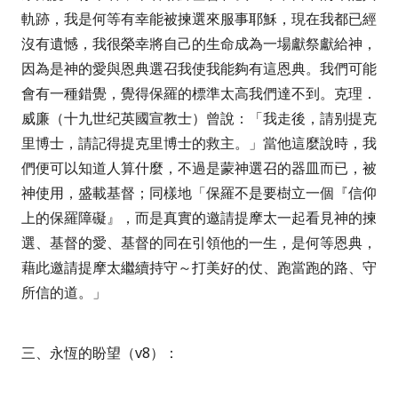
軌跡，我是何等有幸能被揀選來服事耶穌，現在我都已經
沒有遺憾，我很榮幸將自己的生命成為一場獻祭獻給神，
因為是神的愛與恩典選召我使我能夠有這恩典。我們可能
會有一種錯覺，覺得保羅的標準太高我們達不到。克理．
威廉（十九世纪英國宣教士）曾說：「我走後，請别提克
里博士，請記得提克里博士的救主。」當他這麼說時，我
們便可以知道人算什麼，不過是蒙神選召的器皿而已，被
神使用，盛載基督；同樣地「保羅不是要樹立一個『信仰
上的保羅障礙』，而是真實的邀請提摩太一起看見神的揀
選、基督的愛、基督的同在引領他的一生，是何等恩典，
藉此邀請提摩太繼續持守～打美好的仗、跑當跑的路、守
所信的道。」
三、永恆的盼望（
v8
）：