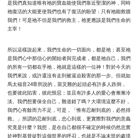
是我們真知道唯有祂的寶血能使我們靠近聖潔的神，同時
祂復活的大能更使我們也有了復活的盼望：只有祂能救贖
我們！可是祂不但是我們的救主，祂更應該是我們生命的
主宰！
所以這樣說起來，我們生命的一切面向，都是祂；甚至祂
是我們心中那信心的開始者與完成者，都是祂自己，我們
的所有一切都在乎祂，祂就是這樣的一位神！
對於今天的
我們來說，或許還沒有走到被逼迫殺害的那一步。但就如
馬太福音
24
章所說的，當災難的起頭必有許多人跌倒，
也要彼此陷害，彼此恨惡；並且有許多人的愛心會漸漸冷
淡。我們想要保全自己，難道錯了嗎？大環境這麼不好，
我們心有餘而力不足，可是，「
惟有忍耐到底的，必然得
救
。」所謂的忍耐到底，忠心到底，更實際對我們的意義
究竟是什麼？我想，是在自己都很不確定的時候仍然忠實
於神對基督徒對這個世界的呼召，也就是不論末世的處境