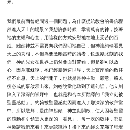
來。
我們最前面曾經問過一個問題，為什麼從給教會的書信驟
然進入天上的場景？我想許多時候，掌管萬有的神，按著
祂的主權和心意，用這樣的方式安慰祂在地上受苦的百
姓。雖然神並不需要向我們證明祂自己，但神讓約翰看見
天上的真相，不但為要激勵當時的讀者，也激勵此刻的我
們，神的兒女在世界上仍然要面對苦難，但是
卻
可以放
心，因為耶穌說，祂已經勝過這世界，天上寶座前的敬拜
從不止息。天上的門開了，也就
是是神主動「願意」將以
後必成的事啟示出來
。約翰說當他聽到了這句
話，他立刻
陷入了深深的崇拜中，也就是和合本所翻譯的「
我立刻被
聖靈感動」
。約翰被聖靈感動因而進入了那深深的敬拜當
中。
所以敬拜，是由神起頭，神
主動開啟，使人因著聖靈
的感動和引領進入更深的「看見」。每一次的敬拜，都是
神邀請我們來看！來更認識祂！
接下來的經文
充滿了璀璨