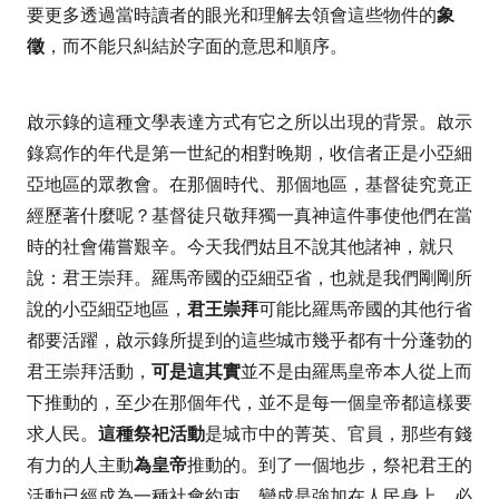
要更多透過當時讀者的眼光和理解去領會這些物件的
象
徵
，而不能只糾結於字面的意思和順序。
啟示錄的這種文學表達方式有它之所以出現的背景。啟示
錄寫作的年代是第一世紀的相對晚期，收信者正是小亞細
亞地區的眾教會。在那個時代、那個地區，基督徒究竟正
經歷著什麼呢？基督徒只敬拜獨一真神這件事使他們在當
時的社會備嘗艱辛。今天我們姑且不說其他諸神，就只
說：君
王崇拜。羅馬帝國的亞細亞省，也就是我們剛剛所
說的小亞細亞地區，
君王崇拜
可能比羅馬帝國的其他行省
都要活躍，啟示錄所提到的這些城市幾乎都有十分蓬勃的
君王崇拜活動，
可是這其實
並不是由羅馬皇帝本人從上而
下推動的，至少在那個年代，並不是每一個皇帝都這樣要
求人民。
這種祭祀活動
是城市中的菁英、官員，那些有錢
有力的人主動
為皇帝
推動的。到了一個地步，祭祀君王的
活動已經成為一種社會約束，變成是強加在人民身上、必