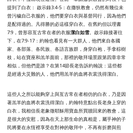
提到了白衣：
啟示錄
3:4-5
：
在撒狄教會，仍然有幾位未
曾污穢自己衣服的，他們要穿白衣與基督同行，因為他們
是配得過的。凡得勝的必這樣穿白衣。
在舊約但以理書
7:9
，曾形容亙古常在者的衣服
潔白如雪
。啟示錄接著往
下，在
7:9-17
：
約翰也看見有一大群人，他們來自各國
家、各部落、各民族、各語言族群，身穿白袍，手拿棕樹
枝，站在寶座和羔羊面前，
那裡的敬拜場景跟第四章非常
相似，但他們是誰？在第
14
節長老告訴約翰說：
這些都
是經過大災難的人，他們用羔羊的血將衣裳洗得潔白。
這些人之所以能夠穿上與亙古常在者相仿的白衣，乃是因
著羔羊的血將衣裳洗得潔白，約翰特意點出長老身上穿的
白衣，我相信長老象徵耶穌用寶血所買贖回來的教會，這
是很大的安慰，因為在天上那生命的真相是，屬乎神的子
民將要在永恆裡享受在對神的敬拜中，不再有折磨與煎