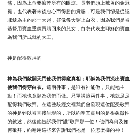
熬，因為上帝要擦乾所有的眼淚。長老們頭上戴著的金冠
冕，也代表著末後忠心而得勝的賞賜，可是我們卻是從認
耶穌為主的那一天起，好像每天穿上白衣，因為我們是被
基督用寶血重價買贖回來的兒女，白衣代表主耶穌的寶血
為我們所成就的大工。
神是配得敬拜的
神為我們敞開天門使我們得窺真相；耶穌為我們流出寶血
使我們得穿白衣。
這兩件事，是唯有神能做，只能祂主
動！而祂也竟願為我們而做。只單講這兩件事，祂就足足
配得我們敬拜。在這整段經文裡我們會發現這位配受敬拜
的神是難以被直接呈現的，所以約翰其實用的是很象徵性
的敘述，然後他告訴我們
“
誰
”
敬拜那一位！他們為何及如
何敬拜，約翰用這些來告訴我們祂是一位怎麼樣的神！