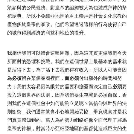
須參與的公民義務。對皇帝的諂媚被人為包裝成拜神的祭
祀慶典。所以小亞細亞地區的君王崇拜是社會文化宗教的
產物多於皇帝的暴政。他們希望透過這樣的行為使得自己
的城市得到經濟的利益和地位的提升。
我相信我們可以體會這種困難，因為這其實更像我們今天
所面對的恐懼和挑戰。我們在這個世界上最基本的需求就
是活得下去，為了活下去我們得有收入，所以人可能會因
為
必須
留在某個圈圈裡面，
而必須
付出額外的時間和努
力；我們太容易因為眼前的需要和擔憂而決定自己
必須
要
投入這個世界的法則，因為我們要生存就是必須自保，否
則我們在這個社會中如何能夠立足呢？當信仰與世界的法
則衝突，我們通常就會小心地開始妥協，畢竟現實才是我
們真實感知到的。當人為的勢力網絡好像全面代理了羅馬
皇帝的神權，對當時小亞細亞地區的基督徒造成巨大的生