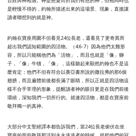
百姓與神相遇。神是慈愛而對我們有恩的神，但祂同時也
是輕慢不得的，約翰所描述出來的這場景、現象，直接讓
讀者聯想到的就是神。
約翰在寶座周圍不但看見
24
位長老，還看見了更奇異而
超出我們認知範圍的四活物。（
4:6-7
）因為他們太難形
容，所以只能稱他們為「活物」，而且也就是「像」獅
子，「像」牛犢，「像」，這樣聽起來顯然約翰也不是這
麼肯定；他們不但有符合以賽亞書所說的撒拉弗的那
6
個
翅膀，而且遍體前後都長滿了眼睛，所以正就是四活物這
樣不合乎常理的形象，提醒讀者神的眼目更是在我們前後
環繞，深知我們一切所行的。就連四活物，都是在寶座前
敬拜獨一的真神。
大部分中文聖經譯本都告訴我們，當
24
位長老俯伏在坐
寶座的面前敬拜那活到永永遠遠者的時候，就把他們的冠