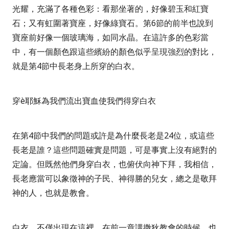
光耀，充滿了各種色彩：看那坐著的，好像碧玉和紅寶
石；又有虹圍著寶座，好像綠寶石。第
6
節的前半也說到
寶座前好像一個玻璃海，如同水晶。
在這許多的色彩當
中，有一個顏色跟這些繽紛的顏色似乎呈現強烈的對比，
就是第
4
節中長老身上所穿的白衣。
穿
è
耶穌為我們流出寶血使我們得穿白衣
在第
4
節中我們的問題或許是為什麼長老是
24
位，或這些
長老是誰？這些問題確實是問題，可是事實上沒有絕對的
定論。但既然他們身穿白衣，也俯伏向神下拜，我相信，
長老應當可以象徵神的子民、神得勝的兒女，總之是敬拜
神的人，也就是教會。
白衣，不僅出現在這裡。在前一章講撒狄教會的時候，也