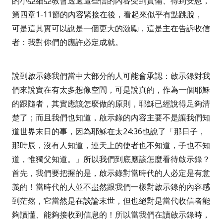
的小亞細亞教會透過這些信的內容受到責備、得到安慰，
第四章
1-11
節的內容緊接在後，看起來似乎有點跳脫，
可是這其實可以說是一個更大的激勵，這是主在告訴收信
者：我對你們的應許必定成就。
說到啟示錄我們當中大部分的人可能會承認：啟示錄對我
們來說實在有太多想像空間，可是說真的，作為一個耶穌
的跟隨者，其實應該怎麼做的原則，耶穌已經說得足夠清
楚了；而且我們也知道，啟示錄的內容主要不是讓我們知
道世界末日的事，因為耶穌在太
24:36
也說了「
那日子，
那時辰，沒有人知道，連天上的使者也不知道，子也不知
道，惟獨父知道。」
所以我們到底應該怎麼看待啟示錄？
首先，我們要把握的是，啟示錄對當時代的人必定是有意
義的！當時代的人並不盡然跟我們一樣對啟示錄的內容感
到茫然，它當然是在談論末世，但也絕對是當代收信者能
夠讀懂、能夠接收到信息的！所以當我們在讀啟示錄時，