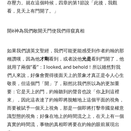
存壓力。就在這個時候，四章的第
1
節說「
此後，我觀
看，見天上有門開了。」
開
è
神為我們敞開天門使我們得窺真相
如果我們讀英文聖經，我們可能更能感受到作者約翰的那
種讚嘆，因為他
才剛
看到，或者說他
光是
看到門開了，他
就用了兩個
“
看
”
：
I looked, and behold
！所以雖然對我
們人來說，好像會覺得後面天上的景象才真正是令人心生
敬畏，但這個門「開」了，顯然比我們所以為的更加重
要：它是天上的門，約翰聽到的聲音也說「
你
上
到這裡
來
」
，因此這表
達了約翰即將脫離地上這個平面的視角，
而要被賦予一個天上視角，那是一個即將打擊帝國皇權意
識型態的視角；
好像在地上的時間流之上，在天上有一個
真實的時間流，事物的真相即將要在約翰的眼前展現出