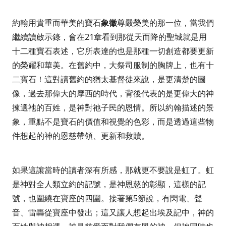
約翰用貴重而華美的寶石
象徵
尊嚴榮美的那一位，當我們
繼續讀啟示錄，會在
21
章看到那從天而降的聖城就是用
十二種寶石表述，它所表達的也是那種一切創造都要更新
的榮耀和華美。在舊約中，大祭司服制的胸牌上，也有十
二寶石！這對讀舊約的猶太基督徒來說，是更清楚的圖
像，過去那偉大的摩西的時代，背後代表的是更偉大的神
揀選祂的百姓，是神對祂子民的恩情。所以約翰描述的景
象，重點不是寶石的價值和視覺的色彩，而是透過這些物
件想起的神的恩慈帶領、更新和救贖。
如果這讓當時的讀者深有所感，那就更不要說是虹了。虹
是神對全人類立約的記號，是神恩慈的彰顯，這樣的記
號，也圍繞在寶座的四圍。接著第
5
節說，
有閃電、聲
音、雷轟從寶座中發出；
這又讓人想起出埃及記中，神的