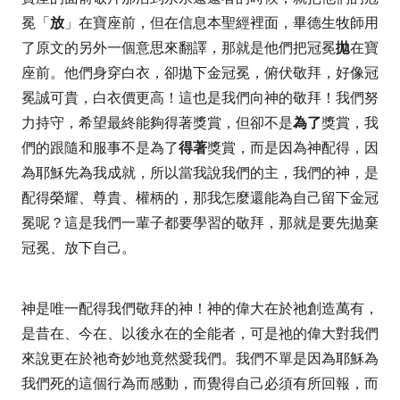
冕「
放
」在寶座前，但在信息本聖經裡面，畢德生牧師用
了原文的另外一個意思來翻譯，那就是他
們把冠冕
拋
在寶
座前。他們身穿白衣，卻拋下金冠冕，俯伏敬拜，好像冠
冕誠可貴，白衣價更高！這也是我們向神的敬拜！我們努
力持守，希望最終能夠得著獎賞，但卻不是
為了
獎賞，我
們的跟隨和服事不是為了
得著
獎賞，而是因為神配得，因
為耶穌先為我成就，所以當我說
我們的主，我們的神，是
配得榮耀、尊貴、權柄的，
那我怎麼還能為自己留下金冠
冕呢？這是我們一輩子都要學習的敬拜，那就是要先拋棄
冠冕、放下自己。
神是唯一配得我們敬拜的神！神的偉大在於祂創造萬有，
是昔在、今在、以後永在的全能者，可是祂的偉大對我們
來說更在於祂奇妙地竟然愛我們。我們不單是因為耶穌為
我們死的這個行為而感動，而覺得自己必須有所回報，而