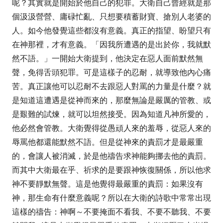
呢？其實就是開始於他自己的犯罪。大衛自己曾經就是那
個汲汲營營、庸碌忙亂、只想要積蓄財寶、搶別人老婆的
人。如今他發覺這些都沒有意義。真正的指望、盼望只有
在神那裡，才有意義。
「因我所遭遇的是出於你，我就默
然不語。」
一開始大衛提到，他決定在惡人面前默然無
聲，免得舌頭犯罪。可是這樣子的忍耐，就導致他內心痛
苦。真正讓他可以忍耐不去跟惡人對罵的力量是什麼？就
是知道這遭遇是從神而來的，那麼無論是嚴厲的管教、或
是艱難的試煉，就可以坦然接受。因為知道凡神所愛的，
他必然會管教
。
大衛覺得從愚頑人來的羞辱，從惡人來的
辱罵他都還能默然不語。但是從神來的責罰才是最嚴重
的，會讓人被消滅，於是他禱告求神能夠挪去他的責罰。
而其中大衛最在乎、祈求的是要跟神恢復關係，所以他求
神不要靜默無聲。這是他覺得最嚴重的責罰：如果沒有
神，那生命有什麼意義呢？所以在大衛的詩歌中常常出現
這樣的禱告：神啊～不要掩面不看我、不要不聽我、不要