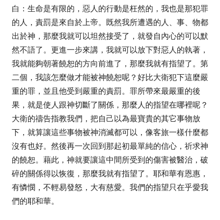
白：生命是有限的，惡人的行動是枉然的，我也是那犯罪
的人，責罰是來自於上帝。既然我所遭遇的人、事、物都
出於神，那麼我就可以坦然接受了，就發自內心的可以默
然不語了。更進一步來講，我就可以放下對惡人的執著，
我就能夠朝著饒恕的方向前進了，那麼我就有指望了。第
二個，我該怎麼做才能被神饒恕呢？好比大衛犯下這麼嚴
重的罪，並且他受到嚴重的責罰。罪所帶來最嚴重的後
果，就是使人跟神切斷了關係，那麼人的指望在哪裡呢？
大衛的禱告指教我們，把自己以為最寶貴的其它事物放
下，就算讓這些事物被神消滅都可以，像客旅一樣什麼都
沒有也好。然後再一次回到那起初最單純的信心，祈求神
的饒恕。藉此，神就要讓這中間所受到的傷害被醫治，破
碎的關係得以恢復，那麼我就有指望了。耶和華有恩惠，
有憐憫，不輕易發怒，大有慈愛。我們的指望只在乎愛我
們的耶和華。