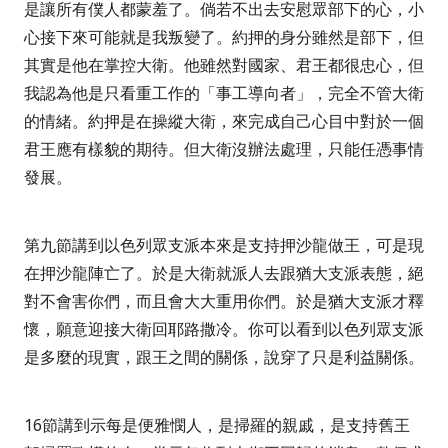
是讓所有僕人都蒙羞了。倘若不出去安慰眾部下的心，小
心接下來可能就是我叛變了。約押的身分雖然是部下，但
其實是他在掌控大衛。他雖然對國家、君王都很忠心，但
我認為他是只看重工作的「事工導向者」，完全不管大衛
的情緒。約押是在操縱大衛，來完成自己心目中對於一個
君王應有樣貌的期待。但大衛沒辦法處理，只能任憑事情
發展。
第九節講到以色列眾支派本來是支持押沙龍做王，可是現
在押沙龍陣亡了。於是大衛就派人去跟猶大支派表態，絕
對不會害你們，而且會大大重用你們。於是猶大支派才釋
懷，願意迎接大衛回耶路撒冷。你可以看到以色列眾支派
是多麼的現實，跟王之間的關係，說穿了只是利益關係。
16
節講到示每是便雅憫人，是掃羅的親戚，是支持舊王