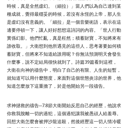
時候，真是全然虛幻。（細拉）」
當人們以為自己達到某
種成就，覺得最穩妥的時候，若沒有永恆的上帝，那人生
是虛幻沒有意義的。「細拉」是一個音樂術語，表示在這
邊要停頓一下，讓人好好想想這詩詞的內容。
「世人行動
實係幻影。他們忙亂，真是枉然；積蓄財寶，不知將來有
誰收取。」
大衛想到他所遇見的這些人，思考著要如何積
蓄財寶，但將來不知道給誰用呢？你無法預測明天會發生
什麼事，說不定結局很快就到了。詩篇
39
篇看到這裡，
大衛在向神的禱告中，明白了自己的有限、人生的短暫，
就知道可以用什麼態度，來面對這個世態炎涼的世界，他
知道怎麼放下這重擔了，於是他開始另一段禱告。
求神拯救的禱告─
7.8
節大衛開始反思自己的經歷，他說求
你救我脫離一切的過犯，這個過犯讓我被愚頑人給羞辱。
回想大衛怎麼會被押沙龍追殺，然後經歷這一切人情冷暖