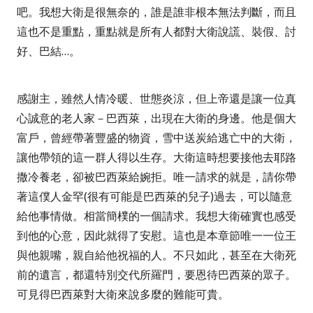
吧。我想大衛是很無奈的，誰是誰非根本無法判斷，而且
這也不是重點，重點就是所有人都對大衛說謊、裝假、討
好、巴結
…
。
感謝主，雖然人情冷暖、世態炎涼，但上帝還是讓一位真
心誠意的老人家－巴西萊，出現在大衛的身邊。他是個大
富戶，曾經帶著豐盛的物資，雪中送炭給逃亡中的大衛，
讓他帶領的這一群人得以生存。大衛這時想要接他去耶路
撒冷養老，卻被巴西萊給婉拒。唯一請求的就是，請你帶
著這僕人金罕
(
很有可能是巴西萊的兒子
)
過去，可以隨意
給他事情做。相當簡樸的一個請求。我想大衛確實也感受
到他的心意，因此就得了安慰。這也是本章節唯一一位王
與他親嘴，親自給他祝福的人。不只如此，甚至在大衛死
前的遺言，都還特別交代所羅門，要恩待巴西萊的眾子。
可見得巴西萊對大衛來說多麼的難能可貴。