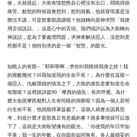
候，火就燒起」
大衛有憤怒憋在心裡沒有出口，悶燒得很
痛苦。默想的時候就會想到，想到就氣，他就發現還是沒
辦法不講，可是那要跟誰講呢？他就轉向跟神求問「
我便
用舌頭說話。」
這是心中的舌頭。我們或許以為大衛轉向
神說話，是為了要處理問題，求神來解決惡人，沒想到竟
然都不是！他特別求的是一個「智慧」的眼光。
知曉人的有限─
「耶和華啊，求你叫我曉得我身之終！我
的壽數幾何？叫我知道我的生命不長！」
為什麼在這樣一
個惡人、仇敵環繞的情況之下，大衛的禱告是要知道生命
有限呢？這裡跟詩篇
90
「摩西的禱告」有所呼應。為什
麼大衛跟摩西都對人生有同樣的洞察呢？因為一個人若明
白生命不長，他就能得著益處了。這個人就會去認真思
考，到底什麼才是那真正有意義的事？很多事情就可以放
下了，這就是大衛盼望擁有的眼光。
「你使我的年日窄如
手掌；我一生的年數，在你面前如同無有。各人最穩妥的