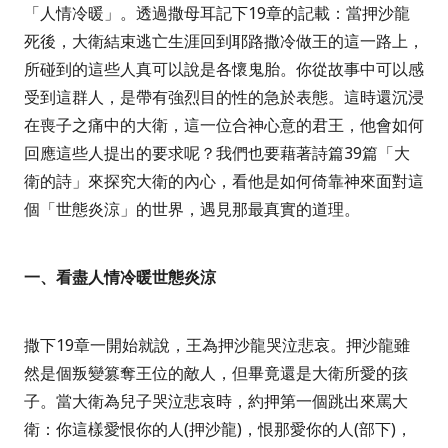
「人情冷暖」。透過撒母耳記下
19
章的記載：當押沙龍
死後，大衛結束逃亡生涯回到耶路撒冷做王的這一路上，
所碰到的這些人真可以說是各懷鬼胎。你從故事中可以感
受到這群人，是帶有強烈目的性的急於表態。這時還沉浸
在喪子之痛中的大衛，這一位合神心意的君王，他會如何
回應這些人提出的要求呢？我們也要藉著詩篇
39
篇「大
衛的詩」來探究大衛的內心，看他是如何倚靠神來面對這
個「世態炎涼」的世界，遇見那最真實的道理。
一、看盡人情冷暖世態炎涼
撒下
19
章一開始就說，王為押沙龍哭泣悲哀。押沙龍雖
然是個叛變篡奪王位的敵人，但畢竟還是大衛所愛的孩
子。當大衛為兒子哭泣悲哀時，約押第一個跳出來罵大
衛：你這樣愛恨你的人
(
押沙龍
)
，恨那愛你的人
(
部下
)
，