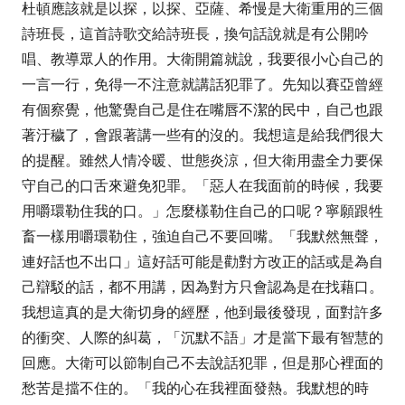
杜頓應該就是以探，以探、亞薩、希慢是大衛重用的三個
詩班長，這首詩歌交給詩班長，換句話說就是有公開吟
唱、教導眾人的作用。大衛開篇就說，我要很小心自己的
一言一行，免得一不注意就講話犯罪了。先知以賽亞曾經
有個察覺，他驚覺自己是住在嘴唇不潔的民中，自己也跟
著汙穢了，會跟著講一些有的沒的。我想這是給我們很大
的提醒。雖然人情冷暖、世態炎涼，但大衛用盡全力要保
守自己的口舌來避免犯罪。「
惡人在我面前的時候，我要
用嚼環勒住我的口。」
怎麼樣勒住自己的口呢？寧願跟牲
畜一樣用嚼環勒住，強迫自己不要回嘴。
「我默然無聲，
連好話也不出口」
這好話可能是勸對方改正的話或是為自
己辯駁的話，都不用講，因為對方只會認為是在找藉口。
我想這真的是大衛切身的經歷，他到最後發現，面對許多
的衝突、人際的糾葛，「沉默不語」才是當下最有智慧的
回應。大衛可以節制自己不去說話犯罪，但是那心裡面的
愁苦是擋不住的。
「我的心在我裡面發熱。我默想的時