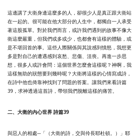
這邊講了大衛身邊這麼多的人，卻很少人是真正跟大衛站
在一起的。很可能在他大部分的人生中，都獨自一人承受
著這股孤單。對於我們而言，或許我們遇到的故事不像大
衛這麼嚴重，但我們或多或少，也都會有這樣的體驗，或
是不堪回首的事。這些人際關係與其說感到憤怒，我想更
多是對自己的遭遇感到哀愁、悲傷、沮喪。再進一步思
想，很多人或許會問：這個世界怎麼會這樣呢？神啊，我
這樣無助的狀態要到幾時呢？大衛將這樣的心情寫成詩，
在詩中他也倚靠神找到了問題的答案。讓我們來看詩篇
39
，求神透過這首詩，帶領我們脫離這樣的痛苦。
二、大衛的內心世界 詩篇
39
與惡人的相處─
「（大衛的詩，交與伶長耶杜頓。）」
耶