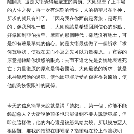
離開我
…
這是大衛覺得最嚴重的責罰。大衛經歷了上半場
的人生之後，再一次有深刻的體悟，人的指望只在乎神，
所求的就只有神了。
「因為我在你面前是客旅，是寄居
的，像我列祖一般。」
大衛應該是希望回到信心的起點，
好像回到亞伯拉罕、摩西的那個時代，雖然沒有地土，可
是卻有著最單純的信心。於是大衛最後做了一個祈求
「求
你寬容我，使我在去而不返之先可以力量復原。」
寬容的
原意是轉離你憤怒的眼光；去而不返之先是委婉地表達死
亡；力量復原的原意是得著醫治。大衛最後的祈求，就是
求神饒恕他的過犯，使他因犯罪所受的傷害得著醫治，使
他能夠恢復跟神的關係。
今天的信息簡單來說就是講「饒恕」。第一個，你能不能
饒恕惡人？大衛說他頂多也只能做到不要去說話犯罪，但
即使這樣做，他的內心還是被怒氣給焚燒。所以饒恕惡人
很困難。那我的指望在哪裡呢？指望就在於上帝讓我明