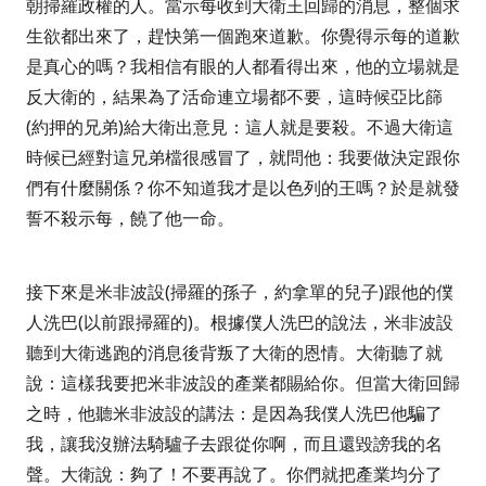
朝掃羅政權的人。當示每收到大衛王回歸的消息，整個求
生欲都出來了，趕快第一個跑來道歉。你覺得示每的道歉
是真心的嗎？我相信有眼的人都看得出來，他的立場就是
反大衛的，結果為了活命連立場都不要，這時候亞比篩
(
約押的兄弟
)
給大衛出意見：這人就是要殺。不過大衛這
時候已經對這兄弟檔很感冒了，就問他：我要做決定跟你
們有什麼關係？你不知道我才是以色列的王嗎？於是就發
誓不殺示每，饒了他一命。
接下來是米非波設
(
掃羅的孫子，約拿單的兒子
)
跟他的僕
人洗巴
(
以前跟掃羅的
)
。根據僕人洗巴的說法，米非波設
聽到大衛逃跑的消息後背叛了大衛的恩情。大衛聽了就
說：這樣我要把米非波設的產業都賜給你。但當大衛回歸
之時，他聽米非波設的講法：是因為我僕人洗巴他騙了
我，讓我沒辦法騎驢子去跟從你啊，而且還毀謗我的名
聲。大衛說：夠了！不要再說了。你們就把產業均分了